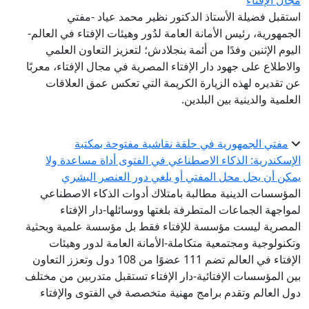
مجال الإفتاء
استقبل فضيلة الأستاذ الدكتور نظير محمد عياد -مفتي
الجمهورية، رئيس الأمانة العامة لدُور وهيئات الإفتاء في العالم-
اليوم الإثنين وفدًا من أئمة بنجلادش؛ لتعزيز التعاون العلمي
والاطلاع على جهود دار الإفتاء المصرية في مجال الإفتاء، معربًا
عن تقديره لهذه الزيارة الكريمة التي تعكس عمق العلاقات
العلمية والدينية بين البلدين.
مفتي الجمهورية في حلقة نقاشية مفتوحة بمكتبة
الإسكندرية: الذكاء الاصطناعي في الفتوى أداة مساعدة ولا
يمكن أن يحل محل المفتي أو يلغي دور العنصر البشري
المؤسسات الدينية مطالبة بامتلاك أدوات الذكاء الاصطناعي
لمواجهة الجماعات المتطرفة بلغتها ووسائلها-دار الإفتاء
المصرية ليست مؤسسة للإفتاء فقط بل مؤسسة علمية وبحثية
وتكنولوجية ومجتمعية متكاملة-الأمانة العامة لدور وهيئات
الإفتاء في العالم تضم 111 عضوًا من 108 دول وتعزز التعاون
بين المؤسسات الإفتائية-دار الإفتاء تستقبل متدربين من مختلف
دول العالم وتقدم برامج مهنية متخصصة في الفتوى والإفتاء