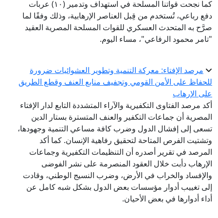
كما نجحت قواتنا المسلحة في استهداف وتدمير (١٠) عربات
دفع رباعي، تُستخدم من قِبل العناصر الإرهابية، وذلك وفقًا لما
صرَّح به المتحدث العسكري للقوات المسلحة المصرية العقيد
"تامر محمود الرفاعي"، مساء اليوم.
مرصد الإفتاء: معركة التنمية وتطوير العشوائيات ضرورة
للحفاظ على الأمن القومي وتجفيف منابع العنف وقطع الطريق
على الإرهاب
أكد مرصد الفتاوى التكفيرية والآراء المتشددة التابع لدار الإفتاء
المصرية أن جماعات التكفير والعنف المتسترة بستار الدين
تسعى إلى إفشال الدول وضرب كافة مساعي التنمية وجهودها،
وتشتيت الفرص المتاحة لتحقيق رفاهية الإنسان. كما أكد
المرصد في تقرير أصدره أن التنظيمات التكفيرية وجماعات
الإرهاب دأبت خلال العقود المنصرمة على نشر الفوضى
والإفساد والخراب في الأرض، وضرب النسيج الوطني، وقادت
إلى تغييب أدوار مؤسسات بعض الدول بشكل شبه كامل عن
أداء أدوارها في بعض الأحيان.