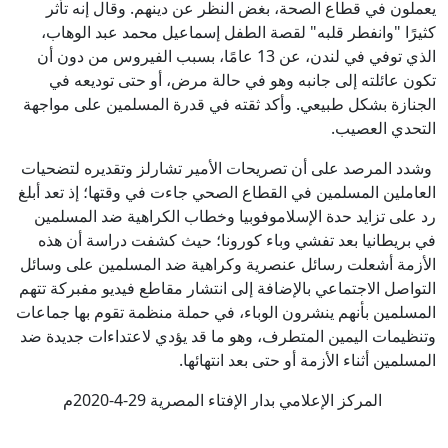
يعملون في قطاع الصحة، بغض النظر عن دينهم. وقال إنه تأثر
كثيرًا "وانفطر قلبه" لقصة الطفل إسماعيل محمد عبد الوهاب،
الذي توفي في لندن، عن 13 عامًا، بسبب الفيروس من دون أن
تكون عائلته إلى جانبه وهو في حالة مرض، أو حتى توديعه في
الجنازة بشكل طبيعي. وأكد ثقته في قدرة المسلمين على مواجهة
التحدي العصيب.
وشدد المرصد على أن تصريحات الأمير تشارلز وتقديره لتضحيات
العاملين المسلمين في القطاع الصحي جاءت في وقتها؛ إذ تعد أبلغ
رد على تزايد حدة الإسلاموفوبيا وخطاب الكراهية ضد المسلمين
في بريطانيا بعد تفشي وباء كورونا؛ حيث كشفت دراسة أن هذه
الأزمة أشعلت رسائل عنصرية وكراهية ضد المسلمين على وسائل
التواصل الاجتماعي بالإضافة إلى انتشار مقاطع فيديو مفبركة تتهم
المسلمين بأنهم ينشرون الوباء، في حملة منظمة تقوم بها جماعات
وتنظيمات اليمين المتطرف، وهو ما قد يؤدي لاعتداءات جديدة ضد
المسلمين أثناء الأزمة أو حتى بعد انتهائها.
المركز الإعلامي بدار الإفتاء المصرية 29-4-2020م