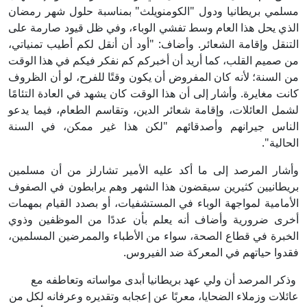
مسلمي بريطانيا ودول "الكومنويلث" بمناسبة حلول شهر رمضان
الذي يحل هذا العام وسط تفشي الوباء، وفي ظل قيود صارمة على
التنقل وإقامة الشعائر. وأضاف: "أود أن أنقل لكم أطيب تمنياتي،
من صميم القلب، كما أريد أن أخبركم كم نفكر فيكم في هذا الوقت
من السنة؛ لأنه كان المفروض أن يكون وقتًا للفرح، لو أن الظروف
كانت مغايرة. وأشار إلى أن هذا الوقت كان يشهد في العادة التئامًا
لشمل العائلات، وإقامة شعائر الدين، وتقاسم الطعام، فيما يدعو
الناس جيرانهم وأصدقائهم "لكن هذا غير ممكن، في السنة
الحالية".
وأشار المرصد إلى ما أكد عليه الأمير تشارلز من أن مسلمين
بريطانيين كثيرين سيقضون هذا الشهر وهم يرابطون في الصفوف
الأمامية لمواجهة الوباء في المستشفيات، أو بصدد القيام بمهمات
أخرى ضرورية وأضاف أنه يعلم بأن عددًا من الموظفين وذوي
الخبرة في قطاع الصحة، سواء من الأطباء والممرضين المسلمين،
فقدوا حياتهم في المعركة ضد الفيروس.
وذكر المرصد أن ولي عهد بريطانيا أبدى مواساته وتعاطفه مع
عائلات وزملاء الضحايا، معربًا عن إعجابه وتقديره وعرفانه لكل من