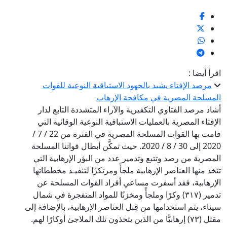
اقرأ أيضا :
مرصد الإفتاء يشيد بالجهود الاستباقية النوعية للقوات
المسلحة المصرية في مكافحة الإرهاب
أشاد مرصد الفتاوي التكفيرية والآراء المتشددة التابع لدار
الإفتاء المصرية بالعمليات الاستباقية النوعية الوقائية التي
قامت بها القوات المسلحة المصرية في الفترة من 22 / 7 /
2020 إلى 30 / 8 / 2020. حيث تمكَّن أبطال قواتنا المسلحة
المصرية من رصد وتتبع وتدمير عدد من البؤر الإرهابية التي
تتخذ منها العناصر الإرهابية ملجأً ومرتكزًا لتنفيـذ مخططاتها
الإرهابية، فقد أسفرت مساعي أفراد القوات المسلحة عن
تدمير (٣١٧) وكرًا وملجأً ومخزنًا للمواد المتفجرة في شمال
سيناء، يتم استخدامها من قِبل العناصر الإرهابية، بالإضافة إلى
مقتل (٧٣) إرهابيًّا من الذين يتخذون تلك الملاجئ أوكارًا لهم.