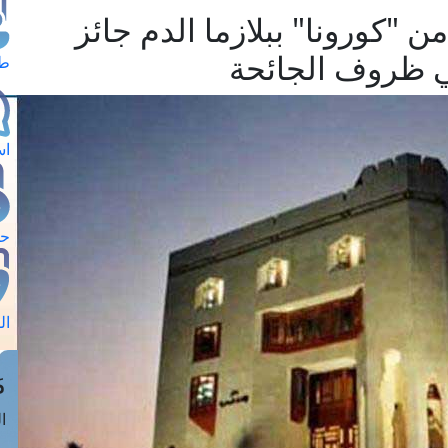
 من "كورونا" ببلازما الدم جائز
 ظروف الجائحة
طل
اس
حج
ال
م
الق