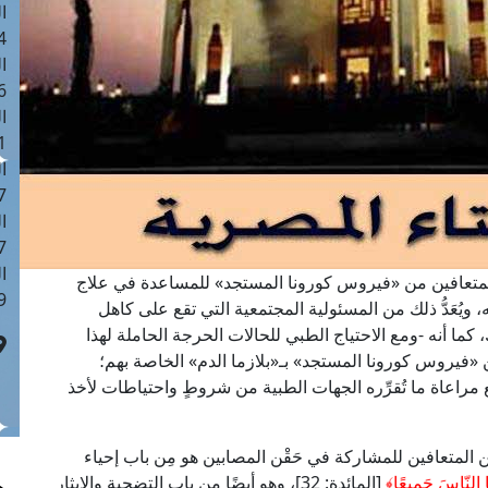
ا
 :42
ا
 :18
ا
 : 1
ا
7
ا
: 43
ا
ِن المتعافين من «فيروس كورونا المستجد» للمساعدة في علاج
 :8
، ويُعَدُّ ذلك من المسئولية المجتمعية التي تقع على كاهل
ا أنه -ومع الاحتياج الطبي للحالات الحرجة الحاملة لهذا
 «فيروس كورونا المستجد» بـ«بلازما الدم» الخاصة بهم؛
مراعاة ما تُقرِّره الجهات الطبية من شروطٍ واحتياطات لأخذ
 المتعافين للمشاركة في حَقْن المصابين هو مِن باب إحياء
ْيَا النّاسَ جَمِيعًا﴾
[المائدة: 32]، وهو أيضًا مِن باب التضحية والإيثار