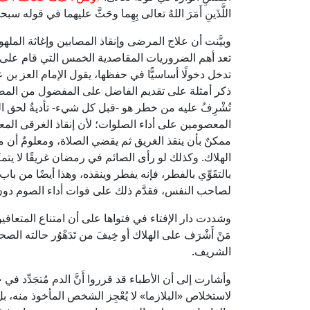
اللَّذَينِ أَمَرَ اللهُ تعالى بِهِما وحَثَّ عليهما في قوله سبح
وبيَّنت أن علاج المرضى وإنقاذ المصابين وإغاثة المله
تعد أهم الضروريات المقاصدية الخمس التي قام عل
تدخل دخولًا أساسيًّا في حفظها، يقول الإمام العز ب
ذكر أمثلة على تقديم الفاضل على المفضول من المصالح 
تُشْرِفُ عليه من خطر هو -قبل كل شيء- تأديةٌ لحق ال
المعصومين على أداء الصلوات؛ لأن إنقاذ الغرقى المع
ممكنٌ بأن ينقذ الغريق ثم يقضي الصلاة، ومعلومٌ أن 
الهلاك. وكذلك لو رأى الصائم في رمضان غريقًا لا يتمكن
بالتقَوِّي بالفطر، فإنه يفطر وينقذه، وهذا أيضًا من با
لصاحب النفس، فقدَّم ذلك على فوات أداء الصوم دون 
وشددت دار الإفتاء في فتواها على أن امتناع المتعافي
مَنْ أَشْرَف على الهلاك أو خِيفَ من تَدَهْوُر حالته
الشريف.
وأشارت إلى أن الأطباء قد قرروا أَنَّ الدم مُتجَدِّد في جسد
لاستخلاص «البلازما» لا يُعْجِز الشخص المأخوذ منه، بل