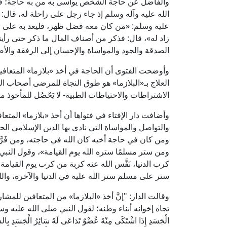
والفاضل عن حاجة الشخص يواسى به من به حاجة؛ فعن
الله عليه وآله وسلم إذ جاء رجل على راحلة له، قال:
عليه وسلم: «من كان معه فضل ظهر، فليعد به على من
زاد له»، قال: فذكر من أصناف المال ما ذكر حتى رأينا
الصدقة والجود والمواساة والإحسان إلى الرفقة والأص
وأوضحت الفتوى أن الحاجة في أخذ «بلازما» المتعافين ثا
العلاج بـ«البلازما» هو طوق النجاة للمرضى أصحاب الح
الاشتراطات والاحتياطات الطبية- لا يَحْصُل للمأخوذ 
وأضافت دار الإفتاء في فتواها أن أخذ «بلازما» المت
والتواصل والمواساة التي نادى بها الدين الإسلامي الح
ومن كان في حاجة أخيه كان الله في حاجته، ومن فَرَّج
ومن ستر مسلمًا ستره الله يوم القيامة»، وقول النبي
كرب الدنيا، نَفَّس الله عنه كربة من كرب يوم القيامة، و
ستر على مسلم ستر الله عليه في الدنيا والآخرة، وال
وقالت الدار: "إنَّ أخذ «البلازما» من المتعافين للمش
تجاه إخوانه أبناء وطنه؛ لقول النبي صلى الله عليه وسلم: «مَثَلُ ال
الْجَسَدِ إِذَا اشْتَكَى مِنْهُ عُضْوٌ تَدَاعَى لَهُ سَائِرُ الْ