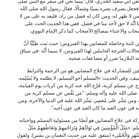
 أبي سعيد الخدري، قال: بينما نحن في سفر مع النبي صلى
 فجعل يصرف بصره يمينًا وشمالًا، فقال رسول الله صلى الله
 لا ظهر له، ومن كان له فضل من زاد، فليعد به على من لا
 أنَّه لا حق لأحد منا في فضل. ففي هذا الحديث الحث على
حاب والاعتناء بمصالح الأصحاب كما ذكر الإمام النووي.
بتة وحاصلة للمصابين بهذا الفيروس؛ حيث ثبت طِبِّيًّا أنَّ
الات الحرجة الحاملين لهذا الفيروس، لا سيما أنَّه -في سياق
منه البلازما ضرر أو مضاعفات صحية.
عافين للمشاركة في علاج المصابين هو من الرحمة والترابط
نيف، وفي الحديث: «المسلم أخو المسلم، لا يظلمه ولا يُسْلِمه،
 عن مسلم كربة، فَرَّج الله عنه كربة من كربات يوم القيامة،
 صلى الله عليه وآله وسلم: "مَن نَفَّس عن مسلم كربة من
من يَسَّر على مُعسِر، يَسَّر الله عليه في الدنيا والآخرة، ومن
له في عون العبد ما كان العبد في عون أخيه".
اركة في علاج المصابين هو أيضًا من مسئولية المسلم وواجباته
ْمُؤْمِنِينَ فِي تَوَادِّهِمْ وَتَرَاحُمِهِمْ وَتَعَاطُفِهِمْ مَثَلُ
جَسَدِ بِالسَّهَرِ وَالْحُمَّى» (متفق عليه من حديث النعمان بن بشير)، ولقول