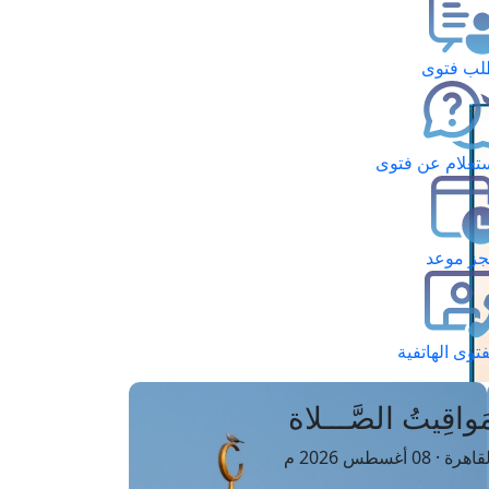
ب فتوى
تعلام عن فتوى
ز موعد
فتوى الهاتفية
َواقِيتُ الصَّـــلاة
اهرة · 08 أغسطس 2026 م