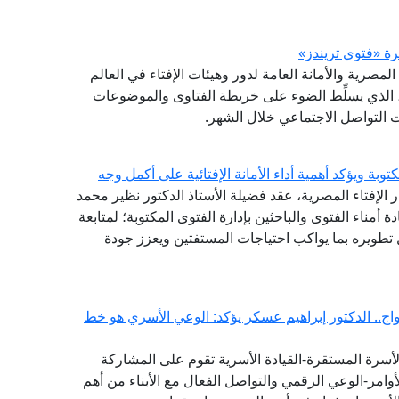
(GFI) التابع لدار الإفتاء المصرية والأمانة العامة لدور وهيئات الإفتاء في العالم
شرة (فتوى تريندز)، الذي يسلِّط الضوء على خريطة الفتاوى والموضوعات
صات التواصل الاجتماعي خلال الشهر.
توبة ويؤكد أهمية أداء الأمانة الإفتائية على أكمل وجه
ر الإفتاء المصرية، عقد فضيلة الأستاذ الدكتور نظير محمد
دة أمناء الفتوى والباحثين بإدارة الفتوى المكتوبة؛ لمتابعة
طويره بما يواكب احتياجات المستفتين ويعزز جودة
ج.. الدكتور إبراهيم عسكر يؤكد: الوعي الأسري هو خط
لأسرة المستقرة-القيادة الأسرية تقوم على المشاركة
وامر-الوعي الرقمي والتواصل الفعال مع الأبناء من أهم