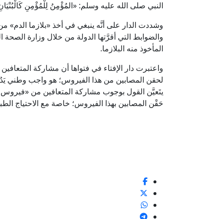
النبي صلى الله عليه وسلم: «المُؤْمِنُ لِلْمُؤْمِنِ كَالْبُنْيَانِ يَشُد
وشددت الدار على أنَّه ينبغي في أخذ «بلازما الدم» م
والضوابط التي أقرَّتها الدولة من خلال وزارة الصح
المأخوذ منه البلازما.
واعتبرت دار الإفتاء في فتواها أن مشاركة المتعافين
لحقن المصابين من هذا الفيروس؛ هو واجب وطني يَدُ
يتَعيَّن القول بوجوب مشاركة المتعافين من «فيروس 
حَقْن المصابين بهذا الفيروس؛ خاصة مع الاحتياج الطب