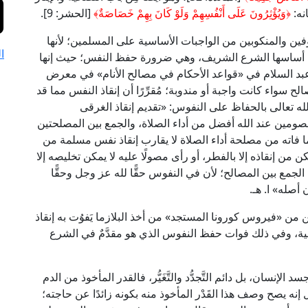
انه:
﴿وَيُؤْثِرُونَ عَلَى أَنْفُسِهِمْ وَلَوْ كَانَ بِهِمْ خَصَاصَةٌ﴾
[الحشر: 9].
وفين والمنكوبين من الواجبات الأساسية على المسلمين؛ لأنها
ا
ى أساسها الشرع الشريف، وهي ضرورة حفظ النفس؛ حيث إنها
ن عبد السلام في «قواعد الأحكام في مصالح الأنام» في معرض
سواء كانت واجبة أو مندوبة؛ مُقرِّرًا أن إنقاذ النفس مما قد
له تعالى بالحفاظ على النفوس: «تقديم إنقاذ الغرقى
صومين عند الله أفضل من أداء الصلاة، والجمع بين المصلحتين
ما فاته من مصلحة أداء الصلاة لا يقارب إنقاذ نفس مسلمة من
 من إنقاذه إلا بالفطر، أو رأى مصولًا عليه لا يمكن تخليصه إلا
ب الجمع بين المصالح؛ لأن في النفوس حقًّا لله عز وجل وحقًّا
أصله» ا. هـ.
ن من «فيروس كورونا المستجد» من أخذ البلازما يَفوُت به إنقاذ
 الصحية، وفي ذلك فوات حفظ النفوس الذي هو مقدَّمٌ في الشرع
 الإنسان، بل دائم التَّجدُّد والتَّغَيُّر، فالقدر المأخوذ من الدم
 إنه يصح وصف هذا القَدْر المأخوذ منه بكونه زائدًا عن حاجته؛