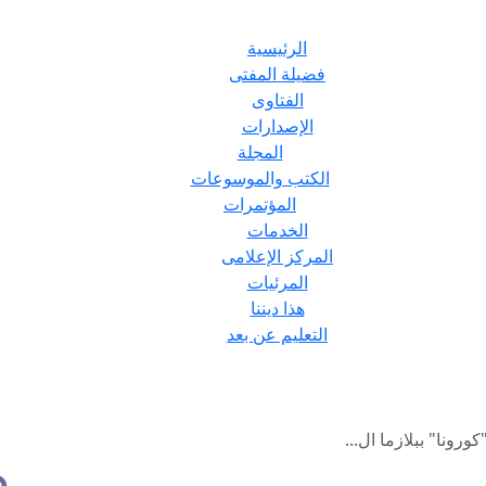
الرئيسية
فضيلة المفتى
الفتاوى
الإصدارات
المجلة
الكتب والموسوعات
المؤتمرات
الخدمات
المركز الإعلامى
المرئيات
هذا ديننا
التعليم عن بعد
كورونا" ببلازما ال...