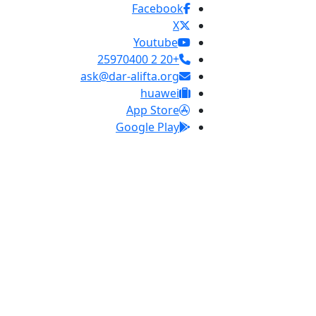
Facebook
X
Youtube
+20 2 25970400
ask@dar-alifta.org
huawei
App Store
Google Play