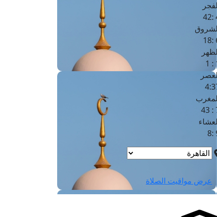
لفجر
4
لشروق
6
لظهر
1
لعصر
4:3
لمغرب
7 
لعشاء
9
عرض مواقيت الصلاة