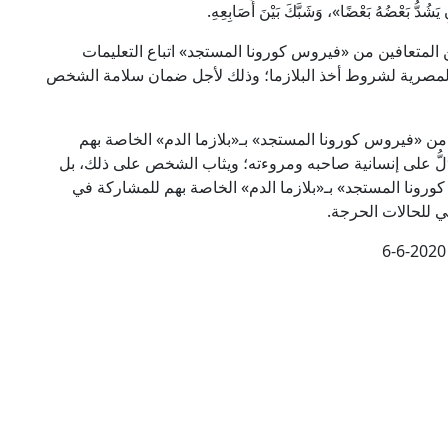
ُّ بَعْضُهُ بَعْضًا»، وَشَبَّكَ بَيْنَ أَصَابِعِهِ.
ن المتعافين من «فيروس كورونا المستجد» اتباع التعليمات
ة المصرية لشروط أخذ البلازما؛ وذلك لأجل ضمان سلامة الشخص
 من «فيروس كورونا المستجد» بـ«بلازما الدم» الخاصة بهم
لُّ على إنسانية صاحبه ومروءته؛ ويثاب الشخص على ذلك، بل
كورونا المستجد» بـ«بلازما الدم» الخاصة بهم للمشاركة في
ي للحالات الحرجة.
6-6-2020