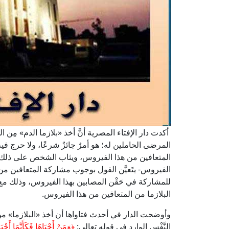
أكدت دار الإفتاء المصرية أنَّ أخذ «بلازما الدم» م
المرضى الحاملين له؛ هو أمرٌ جائزٌ شرعًا، ولا حرج فيه
المتعافين من هذا الفيروس، ويثاب الشخص على ذلك، كم
الفيروس- يتَعيَّن القول بوجوب مشاركة المتعافين من
للمشاركة في حَقْن المصابين بهذا الفيروس، وذلك مع 
البلازما من المتعافين من هذا الفيروس.
وأوضحت الدار في أحدث فتاواها أن أخذ «البلازما» من
النَّفْسِ الوارد في قوله تعالى:
﴿وَمَنْ أَحْيَاهَا فَكَأَنَّمَا أَح