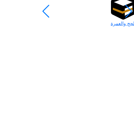
لحج والعمرة
رمضان