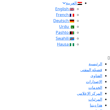
العربية
English
French
Deutsch
Urdu
Pashto
Swahili
Hausa
الرئيسية
فضيلة المفتى
الفتاوى
الإصدارات
الخدمات
المركز الإعلامى
المرئيات
هذا ديننا