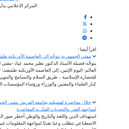
المر
كز الإعلامي بدار الإف
اقرأ أيضا :
مفتي الجمهورية يتوجَّه إلى العاصمة الأوزبكية طش
يتوجَّه فضيلة الأستاذ الدكتور نظير محمد عياد -مفتي ا
العالم- اليوم الإثنين، إلى العاصمة الأوزبكية طشقند؛
كبار العلماء والمفتين والوزراء ورؤساء المؤسسات الد
خلال محاضرة لفضيلته بجامعة العريش مفتي الجمه
لمواجهة الفتن والتحديات الفكرية المعاصرة
استهداف الدين واللغة والتاريخ والوطن أخطر صور الع
الاصطناعي تتطلب وعيا نقديًا لمواجهة المعلومات غير ا