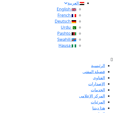
العربية
English
French
Deutsch
Urdu
Pashto
Swahili
Hausa
الرئيسية
فضيلة المفتى
الفتاوى
الإصدارات
الخدمات
المركز الإعلامى
المرئيات
هذا ديننا