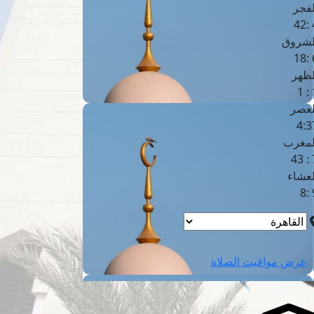
لفجر
4
لشروق
6
لظهر
1
لعصر
4:3
لمغرب
7 
لعشاء
9
عرض مواقيت الصلاة