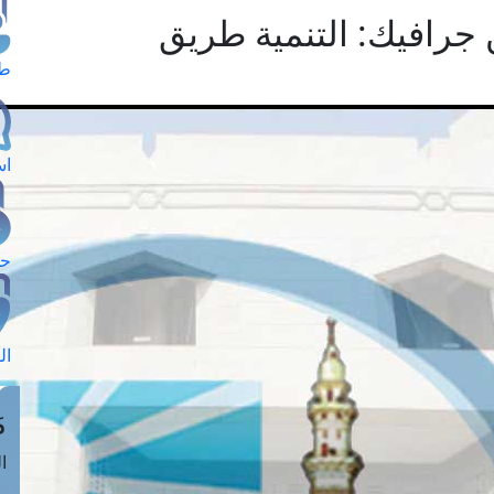
 جرافيك: التنمية طريق
طل
اس
حج
ال
م
الق