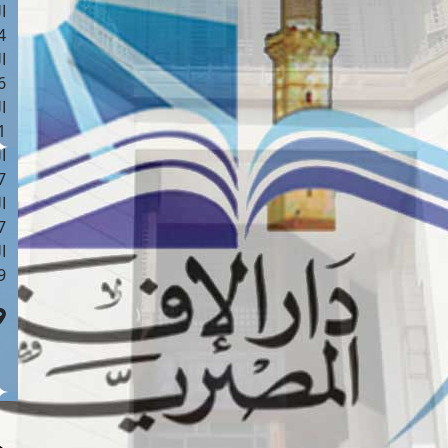
ا
 :42
ا
 :18
ا
 : 1
ا
7
ا
: 43
ا
 :8