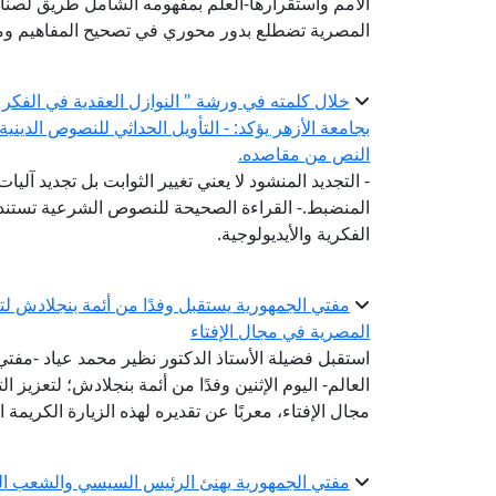
الأمم واستقرارها-العلم بمفهومه الشامل طريق لصناع
المصرية تضطلع بدور محوري في تصحيح المفاهيم وم
خلال كلمته في ورشة " النوازل العقدية في الفكر 
بجامعة الأزهر يؤكد: - التأويل الحداثي للنصوص الديني
النص من مقاصده.
- التجديد المنشود لا يعني تغيير الثوابت بل تجديد آلي
المنضبط.- القراءة الصحيحة للنصوص الشرعية تستند إ
الفكرية والأيديولوجية.
مفتي الجمهورية يستقبل وفدًا من أئمة بنجلادش لتعز
المصرية في مجال الإفتاء
استقبل فضيلة الأستاذ الدكتور نظير محمد عياد -مفتي ا
العالم- اليوم الإثنين وفدًا من أئمة بنجلادش؛ لتعزيز 
مجال الإفتاء، معربًا عن تقديره لهذه الزيارة الكريمة 