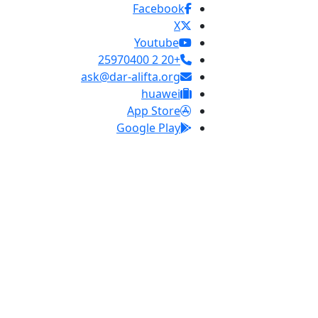
Facebook
X
Youtube
+20 2 25970400
ask@dar-alifta.org
huawei
App Store
Google Play