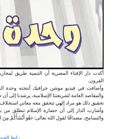
أكدت دار الإفتاء المصرية أن التنمية طريق لمحار
القرون.
وأضافت في فيديو موشن جرافيك أنتجته وحدة الرس
والمقاصد العامة لشريعتنا الإسلامية، يرشدنا إلى أن 
تحقيق ذلك هو مراد إلهي تتحقق معه معاني استخلاف ال
وأشارت الدار إلى أن حضارة الإسلام تنطلق من بن
والتسامح، مصداقًا لقول الله تعالى: ﴿هُوَ أَنْشَأَكُمْ مِنَ الْأَرْضِ وَاسْتَعْمَ
رابط الفيد