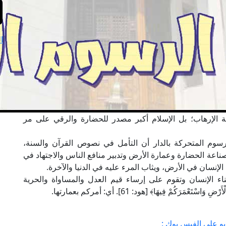
ا
بة الإرهاب؛ بل الإسلام أكبر مصدر للحضارة والرقي على مر
وم المتحركة بالدار أن التأمل في نصوص القرآن والسنة،
صناعة الحضارة وعمارة الأرض وتدبير منافع الناس والاجتهاد في
إنسان في الأرض، ويثاب المرء عليه في الدنيا والآخرة.
اء الإنسان وتقوم على إرساء قيم العدل والمساواة والحرية
رَكُمْ فِيهَا﴾ [هود: 61]. أي: أمركم بعمارتها.
يو على الفيس بوك :