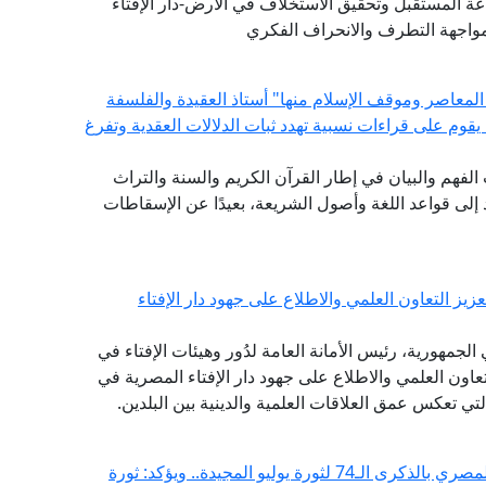
ة المستقبل وتحقيق الاستخلاف في الأرض-دار الإفتاء
واجهة التطرف والانحراف الفكري
المعاصر وموقف الإسلام منها" أستاذ العقيدة والفلسفة
ة يقوم على قراءات نسبية تهدد ثبات الدلالات العقدية وتفرغ
ات الفهم والبيان في إطار القرآن الكريم والسنة والتراث
لى قواعد اللغة وأصول الشريعة، بعيدًا عن الإسقاطات
يز التعاون العلمي والاطلاع على جهود دار الإفتاء
لجمهورية، رئيس الأمانة العامة لدُور وهيئات الإفتاء في
التعاون العلمي والاطلاع على جهود دار الإفتاء المصرية في
التي تعكس عمق العلاقات العلمية والدينية بين البلدين.
مفتي الجمهورية يهنئ الرئيس السيسي والشعب المصري بالذكرى الـ74 لثورة يوليو المجيدة.. ويؤكد: ثورة