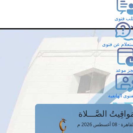
ب فتوى
تعلام عن فتوى
ز موعد
فتوى الهاتفية
َواقِيتُ الصَّـــلاة
اهرة · 08 أغسطس 2026 م