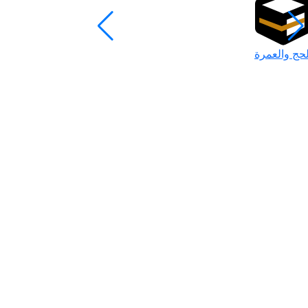
لحج والعمرة
رمضان