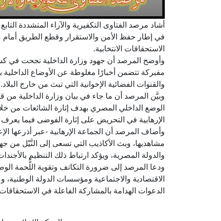
أشاد مرصد الفتاوى التكفيرية والآراء المتشددة التابع لد
في إطار حفظ الأمن والاستقرار وقطع الطريق أمام 
الاستحقاقات الانتخابية.
وأوضح المرصد أن جهود وزارة الداخلية نجحت في كشف 
مفبركة تتضمن أخبارًا مغلوطة عن الأوضاع الداخلية ب
والقنوات الفضائية الإخوانية التي تبث من خارج البلاد.
وبيَّن المرصد أن ما جاء في بيان وزارة الداخلية من ق
الوضع الداخلي المصري بهدف إثارة الشائعات من خلال 
الإرهابية في التحريض على إثارة الفوضى فيما يعرف بـ
وأضاف المرصد أن الجماعة الإرهابية -عبر أذرعها الإ
مشاهديها، وبث الأكاذيب التي تسعى إلى النَّيْل من 
والدولة المصرية، ويؤكد ارتباط ذلك التنظيم بالأجندات
ودعا المرصد إلى ضرورة التكاتف وتقوية اللُّحمة ال
الاقتصادية والاجتماعية ومؤسسات الدولة الوطنية، وع
الدعوات الهدامة بالمشاركة الفاعلة في الاستحقاقات 