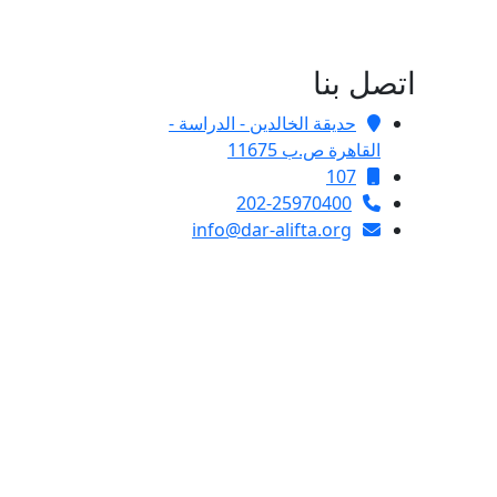
اتصل بنا
حديقة الخالدين - الدراسة -
القاهرة ص.ب 11675
107
202-25970400
info@dar-alifta.org