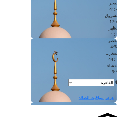
لفجر
4
لشروق
6
لظهر
1
لعصر
4:3
لمغرب
7 
لعشاء
9
عرض مواقيت الصلاة