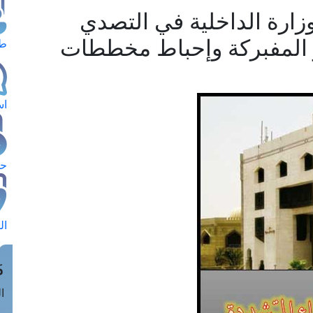
وزارة الداخلية في التصدي
ر المفبركة وإحباط مخططات
طل
اس
حج
ال
م
الق