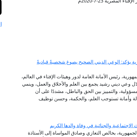
تاء المصرية 23-7-2020م
ا
ة يؤكد: الوعي الديني الصحيح يصوغ شخصيةً قياديةً
هورية، رئيس الأمانة العامة لدور وهيئات الإفتاء في العالم،
خلال وعي ديني رشيد يجمع بين العلم والأخلاق والعمل، وينمي
مسؤولية، والتمييز بين الحق والباطل، مشددًا على أن
سالة وأمانة تستوجب العلم، والحكمة، وحسن توظيف
لاجتماعية والجنائية في وفاة والدها الكريم
الجمهورية، بخالص التعازي وصادق المواساة إلى الأستاذة