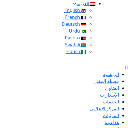
العربية
English
French
Deutsch
Urdu
Pashto
Swahili
Hausa
الرئيسية
فضيلة المفتى
الفتاوى
الإصدارات
الخدمات
المركز الإعلامى
المرئيات
هذا ديننا