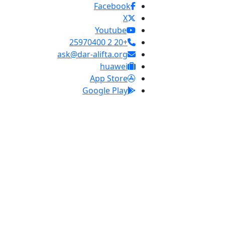
Facebook
X
Youtube
+20 2 25970400
ask@dar-alifta.org
huawei
App Store
Google Play