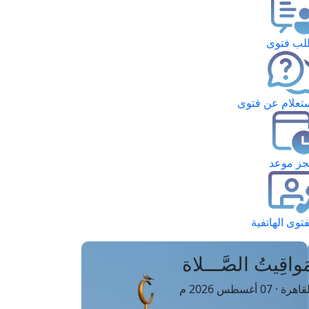
ب فتوى
تعلام عن فتوى
ز موعد
فتوى الهاتفية
َواقِيتُ الصَّـــلاة
اهرة · 07 أغسطس 2026 م