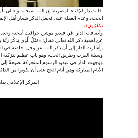
قالت دار الإفتاء المصرية: إن الله -سبحانه وتعالى- 
الحجة، وعدم الغفلة عنه، فجعل الذكر شعار أهل الإيم
تَكْفُرُونِ
﴾
.
وأضافت الدار -في فيديو موشن جرافيك أنتجته وحدة ا
عن أهمية ذكر الله تعالى فقال: «مَثَلُ الَّذِي يَذكُرُ رَبَّهُ وَالَّذِي
وأشارت الدار إلى أن ذكر الله -عز وجل- خاصة في ال
وسيلة القرب وطريق الحب، وهو باب عظيم لتزكية ال
ووجهت الدار في فيديو الرسوم المتحركة نصيحةً إلى
الأيام المباركة وهي أيام الحج على أن يكونوا من ال
المركز الإعلامي بدار الإف