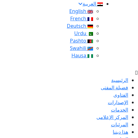
العربية
English
French
Deutsch
Urdu
Pashto
Swahili
Hausa
الرئيسية
فضيلة المفتى
الفتاوى
الإصدارات
الخدمات
المركز الإعلامى
المرئيات
هذا ديننا