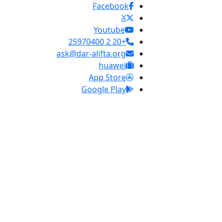
Facebook
X
Youtube
+20 2 25970400
ask@dar-alifta.org
huawei
App Store
Google Play