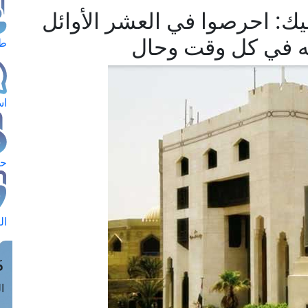
يك: احرصوا في العشر الأوائل
ه في كل وقت وحال
طل
اس
حج
ال
م
الق