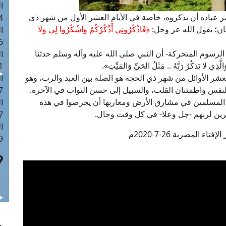
ا
أمر عباده أن يذكروه، خاصة في الأيام العشر الأول من شهر ذي
 :43
ان؛ يقول الله عز وجل:
﴿فَاذْكُرُونِي أَذْكُرْكُمْ وَاشْكُرُوا لِي وَلَا
ا
 :18
لرسوم المتحركة- أن النبي صلى الله عليه وآله وسلم حدثنا
ا
 لا يَذكُرُ رَبَّهُ .. مَثَلُ الحَيِّ وَالمَيِّتِ».
 : 0
عشر الأوائل من شهر ذي الحجة هو الصلة بين العبد والرب، وهو
ا
نفس واطمئنان القلب، والسبيل إلى حسن الثواب في الآخرة.
7
 المسلمين في مشارق الأرض ومغاربها أن يحرصوا في هذه
ا
ذاكرين لربهم -جل وعلا- في كل وقت وحال.
: 42
ا
تاء المصرية 26-7-2020م
 :7