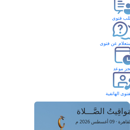
ب فتوى
تعلام عن فتوى
ز موعد
فتوى الهاتفية
َواقِيتُ الصَّـــلاة
اهرة · 09 أغسطس 2026 م