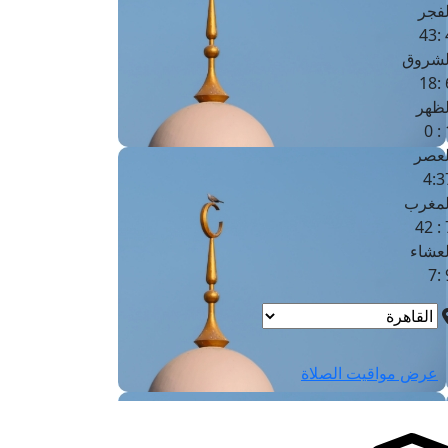
لفجر
4
لشروق
6
لظهر
1
لعصر
4:3
لمغرب
7 
لعشاء
9
عرض مواقيت الصلاة