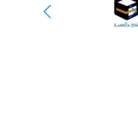
لحج والعمرة
رمضان