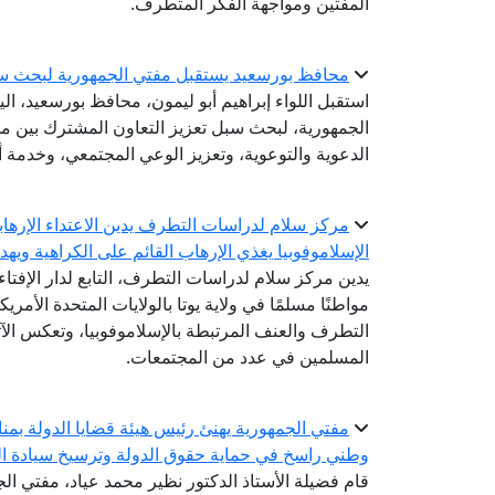
المفتين ومواجهة الفكر المتطرف.
محافظ بورسعيد يستقبل مفتي الجمهورية لبحث سب
استقبل اللواء إبراهيم أبو ليمون، محافظ بورسعيد، الي
الجمهورية، لبحث سبل تعزيز التعاون المشترك بين مح
الدعوية والتوعوية، وتعزيز الوعي المجتمعي، وخدمة أب
مركز سلام لدراسات التطرف يدين الاعتداء الإرهابي
الإسلاموفوبيا يغذي الإرهاب القائم على الكراهية ويه
يدين مركز سلام لدراسات التطرف، التابع لدار الإفتا
مواطنًا مسلمًا في ولاية يوتا بالولايات المتحدة الأمريك
التطرف والعنف المرتبطة بالإسلاموفوبيا، وتعكس الآث
المسلمين في عدد من المجتمعات.
مفتي الجمهورية يهنئ رئيس هيئة قضايا الدولة بمناسب
وطني راسخ في حماية حقوق الدولة وترسيخ سيادة ال
قام فضيلة الأستاذ الدكتور نظير محمد عياد، مفتي الج