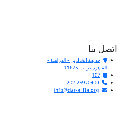
اتصل بنا
حديقة الخالدين - الدراسة -
القاهرة ص.ب 11675
107
202-25970400
info@dar-alifta.org