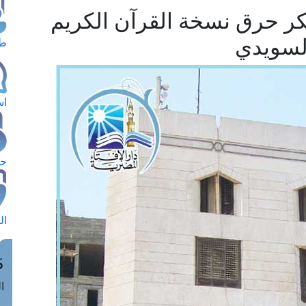
كر حرق نسخة القرآن الكريم
لسويدي
طل
اس
حج
ال
م
الق