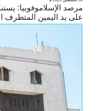
مرصد الإسلاموفوبيا: يستن
على يد اليمين المتطرف ا