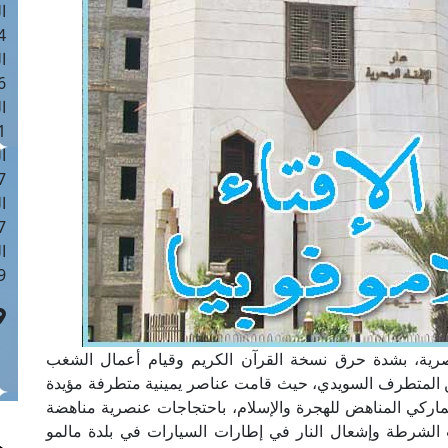
ا
 :42
ا
 :18
ا
 : 1
ا
7
ا
: 43
ا
 :8
المصرية، بشدة حرق نسخة القرآن الكريم وقيام أعمال الشغب
ين المتطرف السويدي، حيث قامت عناصر يمينية متطرفة مؤيدة
ماركي المناهض للهجرة والإسلام، باحتجاجات عنصرية مناهضة
 الشرطة وإشعال النار في إطارات السيارات في بلدة مالمو