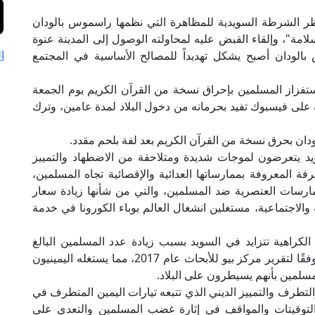
ر الشرطة السويدية للمظاهرة التي نظمها راسموس بالودان
لامة"، وإلقاء القبض عليه لمحاولته الوصول إلى المدينة عنوة
ا
ودان أصبح يشكل تهديداً للمصالح الأساسية في المجتمع
ستفزاز المسلمين بإحراق نسخة من القرآن الكريم يوم الجمعة
ة على فيسبوك تفيد بحرمانه من دخول البلاد لمدة عامين، وترك
ودان بحرق نسخة من القرآن الكريم بعد لفة بلحم مقدد.
د يتعرضون لموجات شديدة ومتلاحقة من الاضطهاد والتمييز
فة المعروفة بممارساتها العدائية والإقصائية تجاه المسلمين،
ارسات العنصرية ضد المسلمين، والتي من شأنها زيادة سعار
 والاجتماعية، مستغلين انشغال العالم بوباء الكورونا في خدمة
 الكراهية تتزايد في السويد بسبب زيادة عدد المسلمين البالغ
عددهم حوالي 8.1% من إجمالي عدد سكان السويد وفقًا لتقرير مركز بيو للأبحاث عام 2017، مما يستغله اليمينيون
مسلمين بأنهم يسيطرون على البلاد.
لتطرف والتمييز الديني الذي تتبعه تيارات اليمين المتطرف في
م التوقيتات والمواقف في إثارة غضب المسلمين والتعدي على