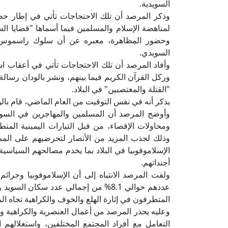
السويدية.
وذكر المرصد أن تلك الاحتجاجات تأتي في إطار حظ
لمناهضة الإسلام والمسلمين فيما أسماها "قضايا الس
وحضور المظاهرة، معبره عن أن سلوك راسموس بال
السويدي.
وأفاد المرصد أن تلك الاحتجاجات تأتي في أعقاب ا
وركل القرآن الكريم فيما بينهم، ونشر بالودان رسال
"القتلة والمغتصبين" في البلاد.
يذكر أنه في نفس التوقيت من العام الماضي، قام بال
وأوضح المرصد أن المسلمين والمهاجرين في السوي
ومحاولات الإقصاء، من قبل التيارات اليمينية المتطر
وذلك لجذب المزيد من الأنصار لتحرضيهم على المم
الإسلاموفوبيا في البلاد بما يخدم مصالحهم السياسية
أجنداتهم.
ولفت المرصد الانتباه إلى أن الإسلاموفوبيا وجرائم
المتطرفون في إثارة الهلع والخوف والكراهية تجاه ال
وعليه يحذر المرصد من أعمال العنصرية والكراهية وا
التعامل مع أفراد المجتمع المختلفين، واستغلاله