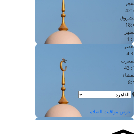
لفجر
4
لشروق
6
لظهر
1
لعصر
4:3
لمغرب
7 
لعشاء
9
عرض مواقيت الصلاة