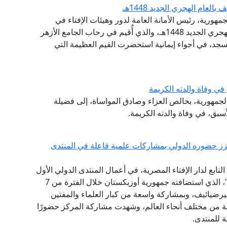
عام الهجري الجديد 1448هـ
مهورية، رئيس الأمانة العامة لدور وهيئات الإفتاء في
العالم، احتفال الجامع الأزهر الشريف، بحلول العام الهجري الجديد 1448هـ، والذي أُقيم في رحاب الجامع الأزهر
جد، في أجواء إيمانية استحضرت القيم العظيمة التي
ي وفاة والدته الكريمة
 الجمهورية، بخالص العزاء وصادق المواساة، إلى فضيلة
أسبق، في وفاة والدته الكريمة.
يعزز حضوره الدولي بمشاركات علمية فاعلة في المنتدى
ابع لدار الإفتاء المصرية، في أعمال المنتدى الدولي الأول
للحضارة الإسلامية "طريق السلام والتسامح والتنوير"، الذي استضافته جمهورية أوزبكستان خلال الفترة من 7
ت ميرضيائيف، وبمشاركة واسعة من كبار العلماء والمفتين
ثية من مختلف أنحاء العالم، وشهدت مشاركة المركز حضورًا
ة للمنتدى.