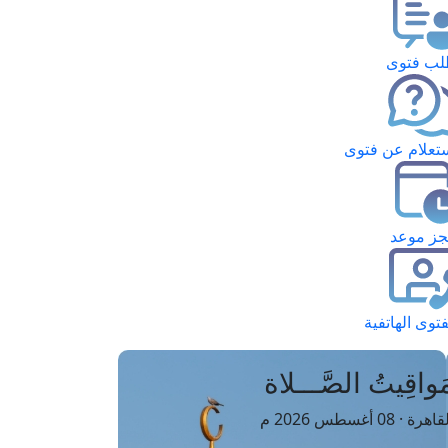
ب فتوى
تعلام عن فتوى
ز موعد
فتوى الهاتفية
َواقِيتُ الصَّـــلاة
اهرة · 08 أغسطس 2026 م