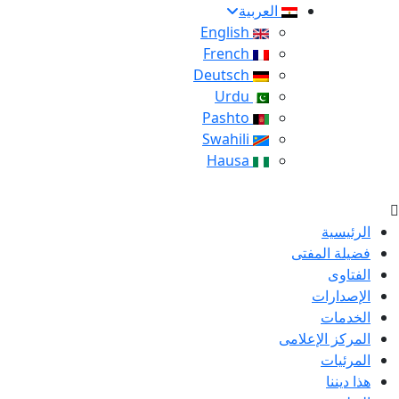
العربية
English
French
Deutsch
Urdu
Pashto
Swahili
Hausa
الرئيسية
فضيلة المفتى
الفتاوى
الإصدارات
الخدمات
المركز الإعلامى
المرئيات
هذا ديننا