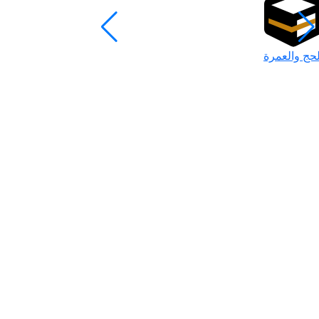
لحج والعمرة
رمضان