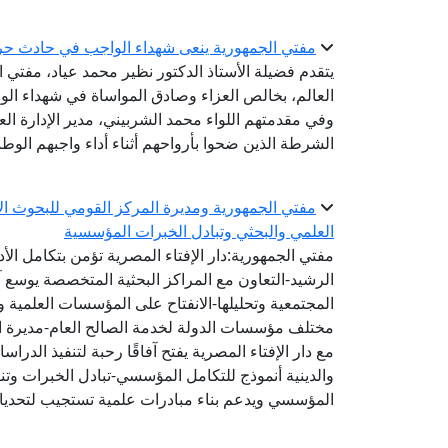
مفتي الجمهورية ينعى شهداء الواجب في حادث حر
يتقدم فضيلة الأستاذ الدكتور نظير محمد عياد، مفتي ال
العالم، بخالص العزاء وصادق المواساة في شهداء الو
وفي مقدمتهم اللواء محمد الشربيني، مدير الإدارة الع
الشرطة الذين ضحوا بأرواحهم أثناء أداء واجبهم الوط
مفتي الجمهورية ومديرة المركز القومي للبحوث الاج
العلمي والبحثي وتبادل الخبرات المؤسسية
مفتي الجمهورية:دار الإفتاء المصرية تؤمن بتكامل الأ
الرشيد-التعاون مع المراكز البحثية المتخصصة يوسع 
المجتمعية وتحليلها-الانفتاح على المؤسسات العلمية و
مختلف مؤسسات الدولة لخدمة الصالح العام-مديرة الم
مع دار الإفتاء المصرية يفتح آفاقًا رحبة لتنفيذ الد
والدينية أنموذج للتكامل المؤسسي-تبادل الخبرات وتنفي
المؤسسي ويدعم بناء مبادرات علمية تستجيب لتحديا