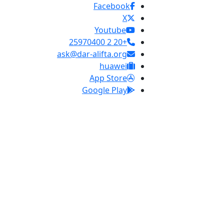
Facebook
X
Youtube
+20 2 25970400
ask@dar-alifta.org
huawei
App Store
Google Play