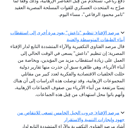
دفع رباعي، تُستخدم من قِبل العناصر الإرهابية، وذلك وفقًا لما
صرَّح به المتحدث العسكري للقوات المسلحة المصرية العقيد
"تامر محمود الرفاعي"، مساء اليوم.
مرصد الإفتاء: تنظيم "داعش" يعود مرة أخرى إلى استقطاب
أبناء الطبقات المتوسطة والغنية
قال مرصد الفتاوى التكفيرية والآراء المتشددة التابع لدار الإفتاء
المصرية: إن تنظيم "داعش" يسعى في الوقت الحالي إلى
العمل على زيادة استقطاب مزيد من المؤيدين، وبخاصة من
أبناء الأثرياء، وهي ظاهرة سبق أن حذرت منها تقارير دولية
حللت الخلفيات الاقتصادية والفكرية لعدد كبير من مقاتلي
المجموعات الإرهابية، وقد توصلت هذه الدراسات إلى أن هناك
نِسبًا مرتفعة من أبناء الأثرياء بين صفوف الجماعات الإرهابية،
وأنهم باتوا محل استهداف من قِبل هذه الجماعات.
مرصد الإفتاء: حروب الجيل الخامس تسعى للانتقاص من
جهود وإنجازات التنمية والاستقرار
أشاد مرصد الفتاوى التكفيرية والآراء المتشددة التابع لدار