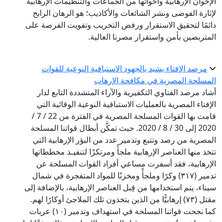
الإخوان الإرهابية وأخواتها من الجماعات والتنظيمات الإرهابية
لإثارة الفوضى ونشر الشائعات والأكاذيب؛ هو الرهان الرابح
دائمًا لتحقيق الاستقرار ورفض التخريب وتفويت الفرصة على
المتربصين بأمن واستقرار مصرنا الغالية.
مرصد الإفتاء يشيد بالجهود الاستباقية النوعية للقوات
المسلحة المصرية في مكافحة الإرهاب
أشاد مرصد الفتاوي التكفيرية والآراء المتشددة التابع لدار
الإفتاء المصرية بالعمليات الاستباقية النوعية الوقائية التي
قامت بها القوات المسلحة المصرية في الفترة من 22 / 7 /
2020 إلى 30 / 8 / 2020. حيث تمكَّن أبطال قواتنا المسلحة
المصرية من رصد وتتبع وتدمير عدد من البؤر الإرهابية التي
تتخذ منها العناصر الإرهابية ملجأً ومرتكزًا لتنفيـذ مخططاتها
الإرهابية، فقد أسفرت مساعي أفراد القوات المسلحة عن
تدمير (٣١٧) وكرًا وملجأً ومخزنًا للمواد المتفجرة في شمال
سيناء، يتم استخدامها من قِبل العناصر الإرهابية، بالإضافة إلى
مقتل (٧٣) إرهابيًّا من الذين يتخذون تلك الملاجئ أوكارًا لهم.
كما نجحت قواتنا المسلحة في استهداف وتدمير (١٠) عربات