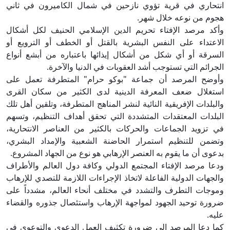
انتحاري في قرية تؤوي نازحين في شمال الكاميرون في ثاني
هجوم من نوعه خلال شهر.
وأكد مرصد الإفتاء تحريم الدين الإسلامي الحنيف لكل أشكال
الاعتداء على النفس البشرية بالقتل أو الخطف أو الترويع أو
السرقة أو أي شكل من أشكال إيذائها باعتباره من أبشع أنواع
الجرائم التي تستوجب أشد العقوبات في الدنيا والآخرة.
وأوضح المرصد أن جماعة "بوكو حرام" المتطرفة تعمل على
استغلال ضعف المعرفة الدينية لدى الكثير من سكان القرى
والبلدات الإفريقية النائية لنشر المناهج المتطرفة، وتلقين أهل تلك
البلدات المعتقدات المتشددة التي تحقق أهداف التنظيم، وتسهم
في تزويد الجماعات والحركات بالكثير من العناصر الانتحارية،
وتضمن للتنظيم استمرار الحاضنة الشعبية والإمداد البشري،
بدعوى أن ما يقوم به العنصر الإرهابي هو نوع من الجهاد المشروع.
ودعا مرصد الإفتاء المجتمع الدولي وكافة دول العالم والأطراف
والجهات الدولية الفاعلة لاتخاذ الإجراءات اللازمة للتصدي للإرهاب
وموجات التطرف والتشدد في مختلف أنحاء العالم، مشدداً على
ضرورة توحيد الجهود لمواجهة الإرهاب واستئصال جذوره والقضاء
عليه.
كما دعا المرصد إلى ضرورة تكثيف العمل الدعوي والتوعوي في