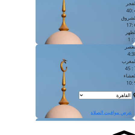
لفجر
4
لشروق
6
لظهر
1
لعصر
4:3
لمغرب
7 
لعشاء
9
عرض مواقيت الصلاة