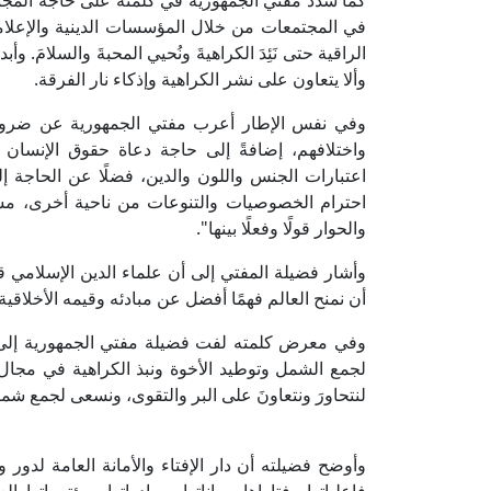
كما شدد مفتي الجمهورية في كلمته على حاجة المجتمع
في المجتمعات من خلال المؤسسات الدينية والإعلامية 
الراقية حتى نَئِدَ الكراهيةَ ونُحيي المحبةَ والسلامَ.
وألا يتعاون على نشر الكراهية وإذكاء نار الفرقة.
وفي نفس الإطار أعرب مفتي الجمهورية عن ضرورة ت
واختلافهم، إضافةً إلى حاجة دعاة حقوق الإنسان 
اعتبارات الجنس واللون والدين، فضلًا عن الحاجة إل
احترام الخصوصيات والتنوعات من ناحية أخرى، مشد
والحوار قولًا وفعلًا بينها".
وأشار فضيلة المفتي إلى أن علماء الدين الإسلامي ق
أن نمنح العالم فهمًا أفضل عن مبادئه وقيمه الأخلاقية
وفي معرض كلمته لفت فضيلة مفتي الجمهورية إلى سعى
لجمع الشمل وتوطيد الأخوة ونبذ الكراهية في مجال الإ
لنتحاورَ ونتعاونَ على البر والتقوى، ونسعى لجمع شمل ال
وأوضح فضيلته أن دار الإفتاء والأمانة العامة لدور