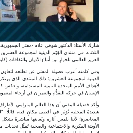
شارك الأستاذ الدكتور شوقي علام -مفتي الجمهورية، رئ
الثلاثاء، في منتدى القِيَم الدينية لمجموعة العشرين،
العزيز العالمي للحوارِ بين أتباع الأديان والثقافات (كاي
وفى كلمته أعرب فضيلة المفتي عن تطلعه لتعاون الج
الدينية لمجموعة العشرين؛ ذلك المنتدى الذي يرتكز 
لأهداف الأمم المتحدة للتنمية المستدامة، وتعكس كل 
الإنسانُ في حركة التقدُّم والعمران في أرجاء المعمور
وأكد فضيلة المفتي أن هذا العالم المترامي الأطراف با
شديدةَ المحليةِ تُؤثر في أقصى مكانٍ فيه، قائلًا: "
المعاصرةِ؛ لأننا نلمس آثاره ونُعاينها مباشرةً بشك
الأوبئة الفكرية والاجتماعية والصحية تُمثِّل تحديات مش