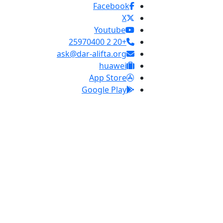
Facebook
X
Youtube
+20 2 25970400
ask@dar-alifta.org
huawei
App Store
Google Play