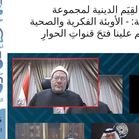
ِيَم الدينية لمجموعة
 - الأوبئة الفكرية والصحية
طل
 علينا فتحَ قنواتِ الحوارِ
اس
حج
ال
م
الق