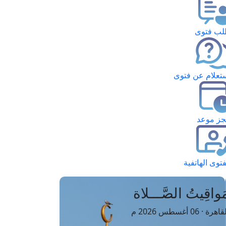
ب فتوى
تعلام عن فتوى
ز موعد
فتوى الهاتفية
َواقِيتُ الصَّـــلاة
اهرة · 06 أغسطس 2026 م