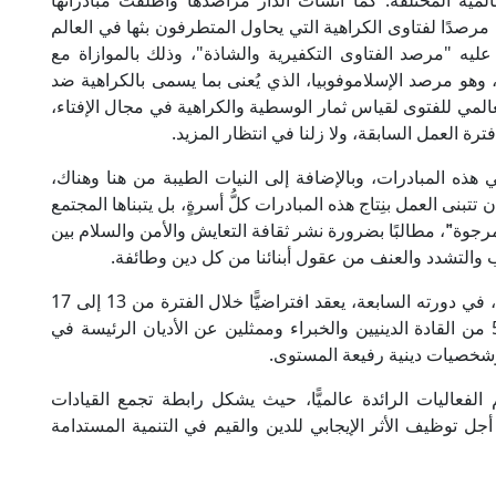
 العالمية المختلفة. كما أنشأت الدار مراصدها وأطلقت مبادراتها
رصدًا لفتاوى الكراهية التي يحاول المتطرفون بثها في العالم
لق عليه "مرصد الفتاوى التكفيرية والشاذة"، وذلك بالموازاة مع
وهو مرصد الإسلاموفوبيا، الذي يُعنى بما يسمى بالكراهية ضد
عالمي للفتوى لقياس ثمار الوسطية والكراهية في مجال الإفتاء،
رة العمل السابقة، ولا زلنا في انتظار المزيد.
هذه المبادرات، وبالإضافة إلى النيات الطيبة من هنا وهناك،
أن تتبنى العمل بنِتاج هذه المبادرات كلُّ أسرةٍ، بل يتبناها المجتمع
مرجوة"َ، مطالبًا بضرورة نشر ثقافة التعايش والأمن والسلام بين
صب والتشدد والعنف من عقول أبنائنا من كل دين وطائفة.
جدير بالذكر أن "منتدى القيم الدينية لقمة العشرين"، في دورته السابعة، يعقد افتراضيًّا خلال الفترة من 13 إلى 17
أكتوبر 2020، ويستمر المنتدى 5 أيام، بمشاركة 500 من القادة الدينيين والخبراء وممثلين عن الأديان الرئيسة في
وشخصيات دينية رفيعة المستوى.
الفعاليات الرائدة عالميًّا، حيث يشكل رابطة تجمع القيادات
 أجل توظيف الأثر الإيجابي للدين والقيم في التنمية المستدامة