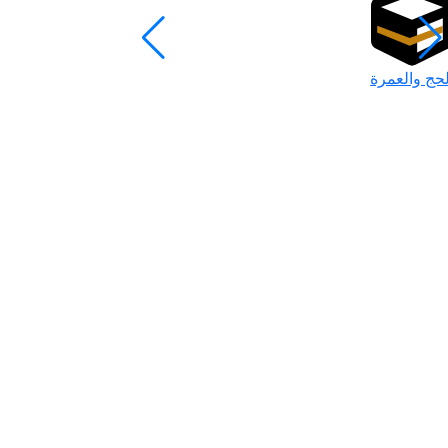
لحج والعمرة
رمضان