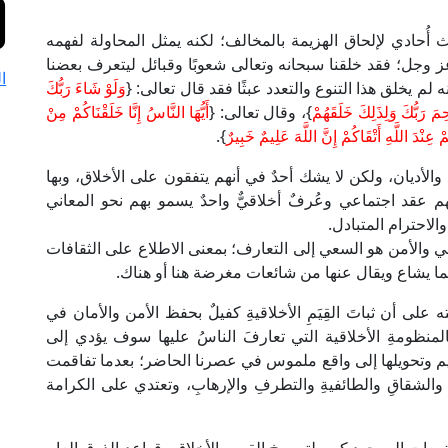
ث أُحادي لإلحاق الهزيمة بالمخالف؛ لكنه يمثل المحاولة لفهمه
له عز وجل؛ فقد خلقنا سبحانه وتعالى شعوبًا وقبائل ليتعرف بعضنا
ا
لم يخلق هذا التنوع والتعدد عبثًا فقد قال تعالى: {
وَلَوْ شَاءَ رَبُّكَ
ِمَ رَبُّكَ وَلِذَلِكَ خَلَقَهُمْ
}، وقال تعالى: {
أَيُّهَا النَّاسُ إِنَّا خَلَقْنَاكُمْ مِنْ
 عِنْدَ اللَّهِ أَتْقَاكُمْ إِنَّ اللَّهَ عَلِيمٌ خَبِيرٌ
}.
الأديان، ولكن لا يشك أحدٌ في أنهم يتفقون على الأخلاق، وبها
 عقد اجتماعي وعُرفٌ أخلاقيٌّ واحدٌ يسمو بهم نحو المعاني
الاحترام المتبادل.
ي والأمن هو السعي إلى التعارف؛ بمعنى الاطلاع على الثقافات
مما يشاع ويقال عنها من شائعات مغرضة هنا أو هناك.
 أن ثباتَ القِيَمِ الأخلاقيةِ كفيلٌ بحفظ الأمن والأمان في
 بالمنظومةِ الأخلاقية التي تعارفَ الناسُ عليها سوف يؤدي إلى
يم وتحويلها إلى واقع ملموس في عصرنا الحاضر؛ بعدما تفاقمت
والشقاقِ والطائفيةِ والتطرفِ والإرهابِ، وتعتدي على الكرامة