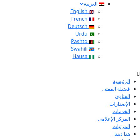
العربية
English
French
Deutsch
Urdu
Pashto
Swahili
Hausa
الرئيسية
فضيلة المفتى
الفتاوى
الإصدارات
الخدمات
المركز الإعلامى
المرئيات
هذا ديننا