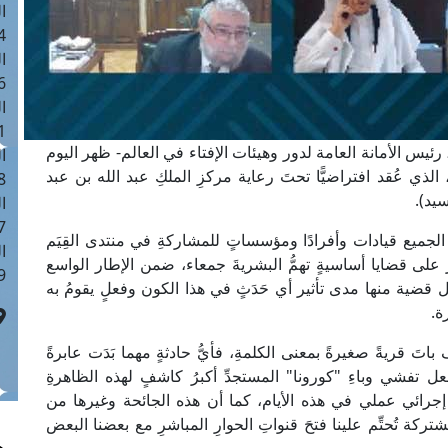
ا
 :40
ا
 :17
ا
 : 1
يس الأمانة العامة لدور وهيئات الإفتاء في العالم- ظهر اليوم
ا
 الذي عُقد افتراضيًّا تحتَ رعاية مركزِ الملكِ عبد الله بن عبد
8
سيد).
ا
: 45
ميع قيادات وأفرادًا ومؤسساتٍ للمشاركةِ في منتدى القِيَم
ا
على قضايا أساسيةٍ تهمُّ البشريةَ جمعاء، ضمن الإطار الواسع
 :10
قضية منها مدى تأثير أي حَدَثٍ في هذا الكون وفعلٍ يقومُ به
ة.
تَ قريةً صغيرةً بمعنى الكلمةِ، فأيُّ حادثةٍ مهما بَدَت عابرةً
لعل تفشي وباءِ "كورونا" المستجدِّ أكبرُ كاشفٍ لهذه الظاهرةِ
ل إجرائي عملي في هذه الأيام، كما أن هذه الجائحة وغيرها من
تركة تُحتِّم علينا فتحَ قنواتِ الحوارِ المباشرِ مع بعضنا البعض