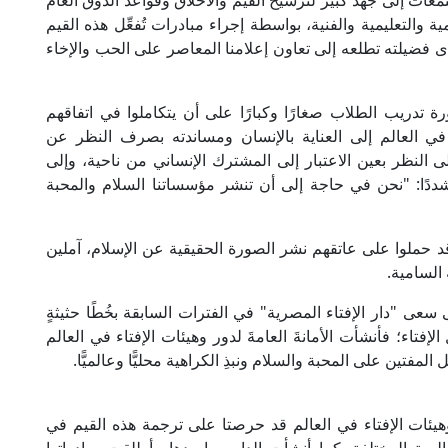
ات إلى جهد كبير لترسيخ القيم والأخلاق وقواعد الذوق العام
والتعليمية والفنية، بواسطة إجراء مبادرات تُفعِّل هذه القيم
 وأبدى فضيلته تطلعه إلى تعاون إعلامنا المعاصر على الحب والإخاء
دريب الطلاب صغارًا وكبارًا على أن يتكاملوا في اتفاقهم
في العالم إلى العناية بالإنسان ومساندته بصرف النظر عن
ى النظر بعين الاعتبار إلى المشترك الإنساني من ناحية، وإلى
دًا: "نحن في حاجة إلى أن تنشر مؤسساتنا السلام والمحبة
د حملوا على عاتقهم نشر الصورة الحقيقية عن الإسلام، آملين
 السامية.
 "دار الإفتاء المصرية" في الفترات السابقة بخُطًا حثيثةٍ
فتاء؛ فأنشأت الأمانةَ العامةَ لدور وهيئات الإفتاء في العالم
مفتين على المحبة والسلام ونبذِ الكراهية محليًّا وعالميًّا.
 وهيئات الإفتاء في العالم قد حرصتا على ترجمة هذه القيم في