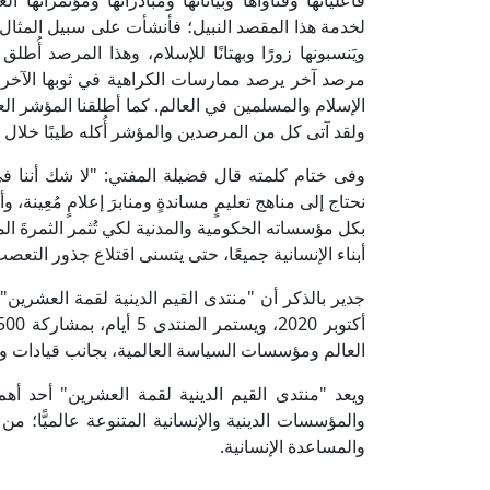
فاعلياتها وفتاواها وبياناتها ومبادراتها ومؤتمراتها
لخدمة هذا المقصد النبيل؛ فأنشأت على سبيل المثال م
ويَنسبونها زورًا وبهتانًا للإسلام، وهذا المرصد أُط
مرصد آخر يرصد ممارسات الكراهية في ثوبها الآخر، 
الإسلام والمسلمين في العالم. كما أطلقنا المؤشر ال
ولقد آتى كل من المرصدين والمؤشر أُكله طيبًا خلال فت
وفى ختام كلمته قال فضيلة المفتي: "لا شك أننا في 
نحتاج إلى مناهج تعليمٍ مساندةٍ ومنابرَ إعلامٍ مُعِينة، و
بكل مؤسساته الحكومية والمدنية لكي تُثمر الثمرةَ ال
أبناء الإنسانية جميعًا، حتى يتسنى اقتلاع جذور التع
العالم ومؤسسات السياسة العالمية، بجانب قيادات 
ويعد "منتدى القيم الدينية لقمة العشرين" أحد أهم 
والمؤسسات الدينية والإنسانية المتنوعة عالميًّا؛ من
والمساعدة الإنسانية.