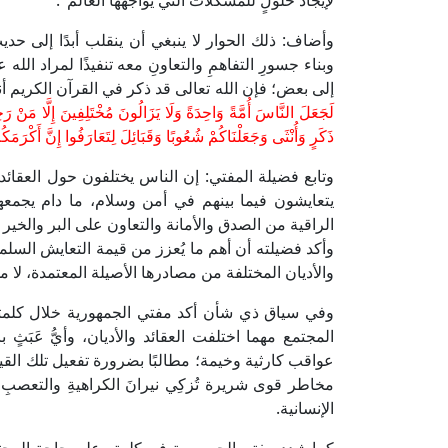
لإيجاد حلولٍ للمشكلات التي يُواجهها العالم".
وأضاف: ذلك الحوار لا ينبغي أن ينقلب أبدًا إلى حدي
وبناء جسورِ التفاهمِ والتعاونِ معه تنفيذًا لمراد ال
إلى بعض؛ فإن الله تعالى قد ذكر في القرآن الكريم أنه 
لَجَعَلَ النَّاسَ أُمَّةً وَاحِدَةً وَلَا يَزَالُونَ مُخْتَلِفِينَ إِلَّا مَنْ رَح
ذَكَرٍ وَأُنْثَى وَجَعَلْنَاكُمْ شُعُوبًا وَقَبَائِلَ لِتَعَارَفُوا إِنَّ أَكْرَمَكُمْ
وتابع فضيلة المفتي: إن الناس يختلفون حول العقائد و
يتعايشون فيما بينهم في أمن وسلام، ما دام يجمعهم
الراقية من الصدق والأمانة والتعاون على البر والخير و
وأكد فضيلته أن أهم ما يُعزز من قيمة التعايش السلم
والأديان المختلفة من مصادرها الأصيلة المعتمدة، لا 
وفي سياق ذي شأن أكد مفتي الجمهورية خلال كلمته على
المجتمع مهما اختلفت العقائد والأديان، وأيُّ عَبَثٍ
عواقب كارثية وخيمة؛ مطالبًا بضرورة تفعيل تلك الق
مخاطر قوى شريرة تُزكِي نيرانَ الكراهيةِ والتعصبِ 
الإنسانية.