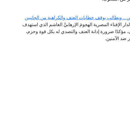
س .. ويطالب بوقف خطابات العنف والكراهية من الجانبين
دار الإفتاء المصرية الهجومَ الإرهابيَّ الغاشم الذي استهدف
ى، مؤكدًا ضرورة إدانة العنف والتصدي له بكل قوة وحزم،
 ضد الآمنين.