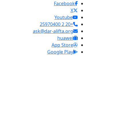
Facebook
X
Youtube
+20 2 25970400
ask@dar-alifta.org
huawei
App Store
Google Play