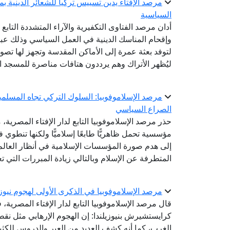
مرصد الإفتاء يدين تسييس تركيا للشعائر الدينية ب
السياسية
أدان مرصد الفتاوى التكفيرية والآراء المتشددة التابع 
وإقحام المناسك الدينية في العمل السياسي وذلك عب
لتوفد بعثة عمرة إلى الأماكن المقدسة وتجهز لها تصوير
ليُظهر الأتراك وهم يرددون هتافات مناصرة للمسجد ال
مرصد الإسلاموفوبيا: السلوك التركي تجاه المسلمي
الصراع السياسي
حذر مرصد الإسلاموفوبيا التابع لدار الإفتاء المصري
مؤسسية تحمل ظاهريًّا طابعًا إسلاميًّا ولكنها تنطوي 
إلى هدم صورة المؤسسات الإسلامية في أنظار العالم 
المتطرفة عن الإسلام وبالتالي زيادة المبررات التي ت
مرصد الإسلاموفوبيا في الذكرى الأولى لهجوم نيوزي
قال مرصد الإسلاموفوبيا التابع لدار الإفتاء المصرية
كرايستشيرش بنيوزيلندا: إن الهجوم الإرهابي مثل ن
الغرب، كما أنه كشف العديد من العبر والدروس للكث