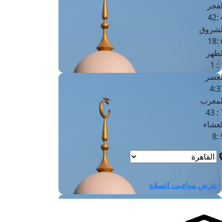
لفجر
4
لشروق
6
لظهر
1
لعصر
4:3
لمغرب
7 
لعشاء
9
عرض مواقيت الصلاة