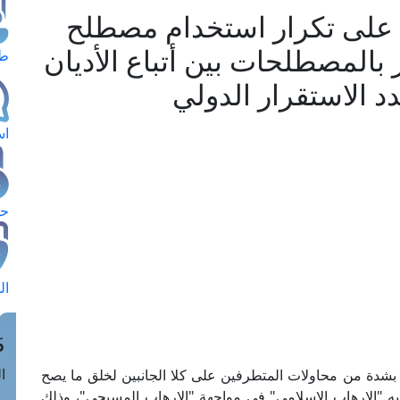
ًا على تكرار استخدام مصطلح
ز بالمصطلحات بين أتباع الأديان
طل
 الاستقرار الدولي
اس
حج
ال
م
الق
ية بشدة من محاولات المتطرفين على كلا الجانبين لخلق ما يصح
يه "الإرهاب الإسلامي" في مواجهة "الإرهاب المسيحي"، وذلك