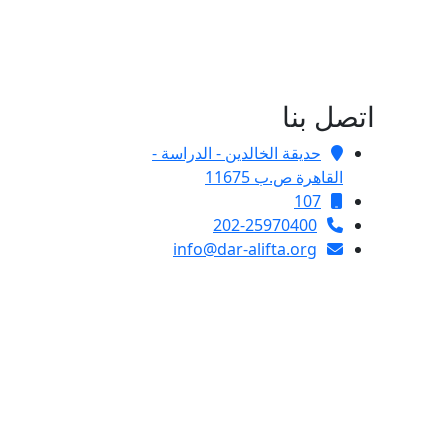
اتصل بنا
حديقة الخالدين - الدراسة -
القاهرة ص.ب 11675
107
202-25970400
info@dar-alifta.org