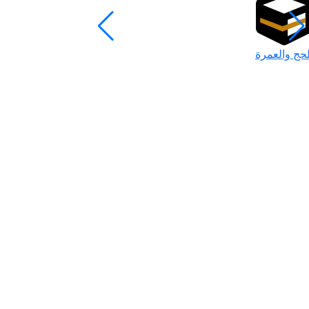
لحج والعمرة
رمضان