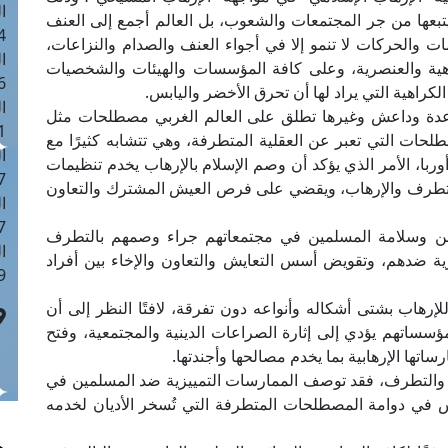
ا
تبعها من جر المجتمعات والشعوب، بل العالم أجمع إلى العنف
 :42
ت والحركات لا تنمو إلا في أجواء العنف والصدام والنزاعات،
ا
راهية والعنصرية، وعلى كافة المؤسسات والهيئات والشخصيات
 :18
لكراهية التي يراد لها أن تحرق الأخضر واليابس.
ا
اعدة وداعش وغيرها تطلق على العالم الغربي مصطلحات مثل
 : 1
طلحات التي تعبر عن العقلية المتطرفة، وهي تتشابه كثيرًا مع
ا
با، الأمر الذي يؤكد أن وصم الإسلام بالإرهاب يخدم تنظيمات
7
التطرف والإرهاب، ويقضي على فرص العيش المشترك والتعاون
ا
: 43
أمن وسلامة المسلمين في مجتمعاتهم جراء وصمهم بالتطرف
ا
زية ضدهم، وتقويض أسس التعايش والتعاون والإخاء بين أفراد
 :8
إرهاب بشتى أشكاله وأنواعه دون تفرقة، لافتًا النظر إلى أن
ؤسساتهم يؤدي إلى إثارة الصراعات الدينية والمجتمعية، وفتح
تها الإرهابية بما يخدم مصالحها وأجندتها.
ب والتطرف، فقد توصف الممارسات التمييزية ضد المسلمين في
س في دوامة المصطلحات المتطرفة التي تُسخر الأديان لخدمه