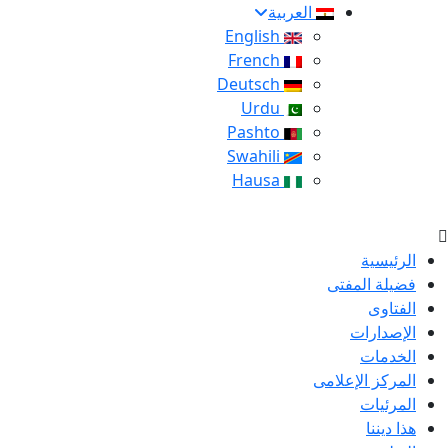
العربية
English
French
Deutsch
Urdu
Pashto
Swahili
Hausa
الرئيسية
فضيلة المفتى
الفتاوى
الإصدارات
الخدمات
المركز الإعلامى
المرئيات
هذا ديننا