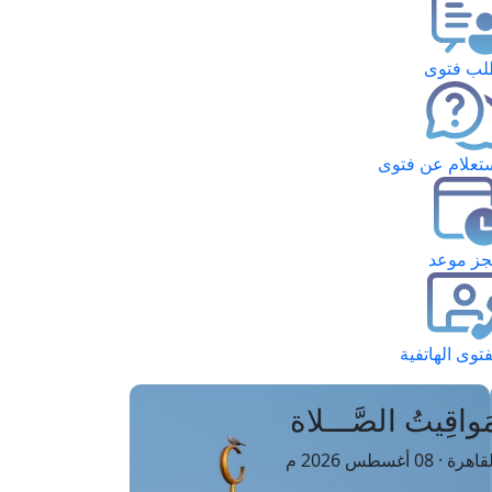
ب فتوى
تعلام عن فتوى
ز موعد
فتوى الهاتفية
َواقِيتُ الصَّـــلاة
اهرة · 08 أغسطس 2026 م