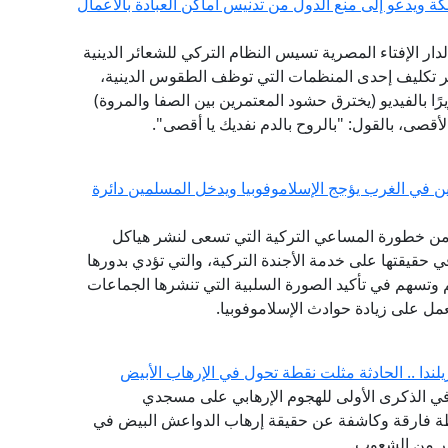
مكة ويدعو إلى منع الدول من تدنيس أماكن العبادة بالأعمال
لدار الإفتاء المصرية تسيس النظام التركي للشعائر الدينية
ر تكليف إحدى المنظمات التي توظف الطقوس الدينية،
ًا بالفيديو (يخترق حشود المعتمرين بين الصفا والمروة)
أقصى، بالقول: "بالروح بالدم نفديك يا أقصى".
ن في الغرب يؤجج الإسلاموفوبيا ويدخل المسلمين دائرة
ة، من خطورة المساعي التركية التي تسعى لنشر هياكل
في حقيقتها على خدمة الأجندة التركية، والتي تؤدي بدورها
وتسهم في تأكيد الصورة السلبية التي تنشرها الجماعات
عمل على زيادة حوادث الإسلاموفوبيا.
لندا .. الحادثة مثلت نقطة تحول في الإرهاب الأبيض
، في الذكرى الأولى للهجوم الإرهابي على مسجدي
قطة فارقة وكاشفة عن حقيقة إرهاب الدواعش البيض في
ير من الشعوب.