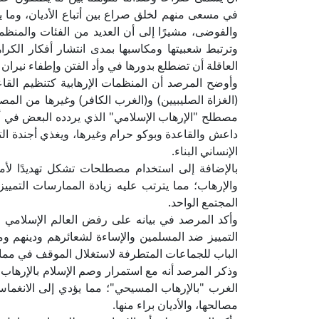
في مسعى منهم لخلق صراع بين أتباع الأديان، وما ي
والفوضى، مشيرًا إلى أن العديد من الفئات والمنظما
وترتبط شعبيتها ومكاسبها بمدى انتشار أفكار الك
العاقلة أن تضطلع بدورها في وأد الفتن وإطفاء نيران ا
وأوضح المرصد أن المنظمات الإرهابية كتنظيم الق
(الغزاة الصليبيين) و(الغرب الكافر) وغيرها من المص
مصطلح "الإرهاب الإسلامي" الذي يردده البعض في أور
داعش والقاعدة وبوكو حرام وغيرها، ويغذي أجندة 
الإنساني البناء.
بالإضافة إلى استخدام مصطلحات تشكل تهديدًا ل
والإرهاب؛ مما يترتب عليه زيادة الممارسات التميي
المجتمع الواحد.
وأكد المرصد في بيانه على رفض العالم الإسلامي لل
التمييز ضد المسلمين والإساءة لشعائرهم ودينهم وم
الباب للجماعات المتطرفة لاستغلال الموقف في ممارسا
وذكر المرصد أنه مع استمرار وصم الإسلام بالإرها
الغرب "بالإرهاب المسيحي"؛ مما يؤدي إلى الانغما
مصالحها، والأديان براء منها.