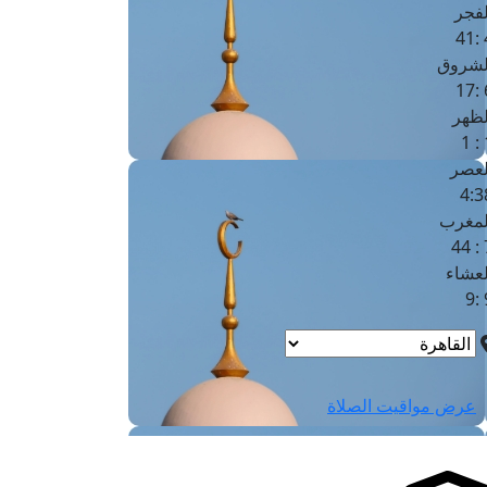
لفجر
4
لشروق
6
لظهر
1
لعصر
4:3
لمغرب
7 
لعشاء
9
عرض مواقيت الصلاة