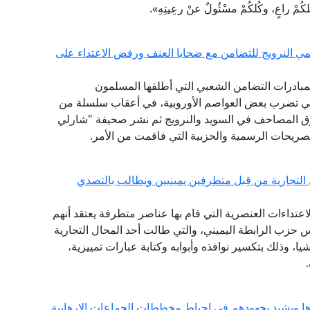
اعٍ، وكُلكُمْ مسْئُولٌ عنْ رعِيتِهِ».
لمي النرويج للتضامن مع ضحايا العنف ورفض الاعتداء على
ة بمبادرات التضامن الشعبي التي أطلقها المسلمون
 التي تضرب بعض العواصم الأوروبية، في أعقاب سلسلة من
رق المصاحف في السويد والنرويج ثم نشر صحيفة "شارلي
صريحات الرسمية والحزبية التي فاقمت من الأمر.
ل التجارية من قِبل متطرفين يمينيين ويطالب بالتصدي
الاعتداءات العنصرية التي قام بها عناصر متطرفة يعتقد أنهم
س حزب الرابطة اليميني، والتي طالت أحد المحال التجارية
، وذلك بتكسير نوافذه وأبوابه وكتابة عبارات تمييزية،
ها ويشيد بجهودهم في إحباط مخططات الجماعات الإرهابية