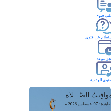
ب فتوى
تعلام عن فتوى
ز موعد
فتوى الهاتفية
َواقِيتُ الصَّـــلاة
اهرة · 07 أغسطس 2026 م