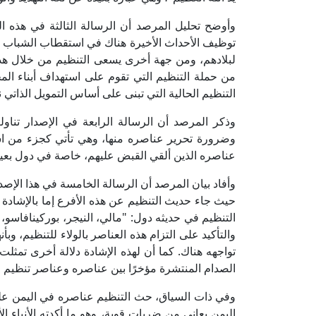
وأوضح تحليل المرصد أن الرسالة الثالثة في هذه ا
توظيف الأحداث الأخيرة هناك في استقطاب الشباب 
لبلادهم، ومن جهة أخرى يسعى التنظيم من خلال هذ
من حملة التنظيم التي تقوم على استهداف أبناء الم
التنظيم الحالية التي تبنى على أساس التمويل الذاتي نسب
وذكر المرصد أن الرسالة الرابعة في الإصدار تنا
وضرورة تحرير عناصره منها، وهي تأتي كجزء من اس
عناصره الذين ألقي القبض عليهم، خاصة في دول بعينه
وأفاد بيان المرصد أن الرسالة الخامسة في هذا الإصد
حيث جاء حديث التنظيم عن هذه الأفرع إما بالإشاد
التنظيم في حديثه دول: "مالي، النيجر، بوركينافاسو، 
والتأكيد على التزام هذه العناصر بالولاء للتنظيم، و
تواجهه هناك. كما أن لهذه الإشادة دلالة أخرى تمثل
الصدام المنتشرة مؤخرًا بين عناصره وعناصر تنظيم "
وفي ذات السياق، حث التنظيم عناصره في اليمن على
اليمن يعاني من ضربات قوية، وهو ما أكدته الأنباء 