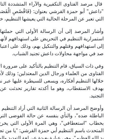
قال مرصد الفتاوى التكفيرية والآراء المتشددة التا
"داعش" أبو حمزة القرشي بعنوان: {فَاقْصُصِ الْقَصَصَ لَ
التي تعبر عن المرحلة الحالية التي يعيشها التنظيم،
وأشار المرصد إلى أن الرسالة الأولى التي حملته
استمرارية التنظيم في التحريض على استهدافهم لأنهم
إلى استهدافهم وقتلهم والتنكيل بهم، وذلك على اعتبار
صد في مواجهة محاولات داعش تجنيد الشباب.
وفي ذات السياق، قام التنظيم بالتأكيد على ضرورة ال
الفتاوى من العلماء ورجال الدين المعتدلين؛ وذلك لأ
خلالها التنظيم أفكاره، ويسعى للسيطرة عليها عبر
بهدف الاستقطاب، وهو ما أكدته تقارير تحدثت عن ا
التجنيد.
وأوضح المرصد أن الرسالة الثانية التي أراد التنظيم 
الباطلة ضده"، والنأي بنفسه عن حالة الفوضى التي
بخطاب "استعطافي"، وهي المرة الأولى التي يخرج 
المتحدث باسم التنظيم أبي حمزة القرشي: "يا من تطع
يد الله العظيم"، وهي عبارة بعيدة عن لغة التهديد والو