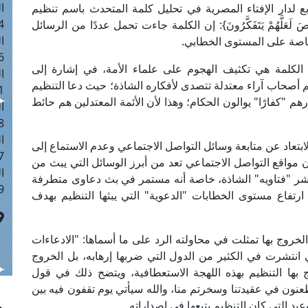
ا
بع لدار الإفتاء المصرية في تحليل كلمة المتحدث باسم تنظيم
 :41
عَلَّهُمْ يَتَفَكَّرُونَ}: إن الكلمة جاءت تحمل عددًا من الرسائل
ا
 خاصة على المستوى الخطابي.
 :17
ا الكلمة هي تكثيف الهجوم على علماء الأمة، في إشارة إلى
ا
 أصحاب آراء معتدلة تتصدى لأفكاره الشاذة؛ حيث دعا التنظيم
 : 1
هم "كفارًا" يوالون الحكام؛ وهذا لأن الأئمة المعتدلين هم حائط
ا
8
ا
ابتعاد عن متابعة وسائل التواصل الاجتماعي وعدم الاستماع إلى
: 44
ن مواقع التواصل الاجتماعي تعد من أبرز الوسائل التي يبث من
ا
 نشر "فتاويه" الشاذة، خاصة أنه مستمر في بث دعاوى متطرفة
 :9
رتفاع مستوى الخطابات "الدعوية" التي يبثها التنظيم بهدف
الخروج بها تمثلت في محاولته الرد على ما أسماها: "الادعاءات
 انتشرت في الكثير من الدول التي ضربها إرهابه، بل الخروج
بها التنظيم بهذه اللهجة الاستعطافية، ويتضح ذلك في قول
نون في عقيدتنا وسخرتم منا، والله سيأتي يوم تقفون فيه بين
عيد التي كان التنظيم يتبعها في إصداراته.