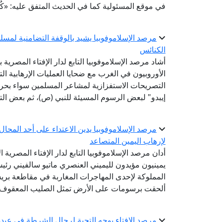
في موقع المسئولية كما في الحديث المتفق عليه: «كُلكُمْ ر
مرصد الإسلاموفوبيا يشيد بالوقفة التضامنية لمس
الكنائس
أشاد مرصد الإسلاموفوبيا التابع لدار الإفتاء المصري
الأوروبيون في الغرب مع ضحايا العمليات الإرهابية
التصريحات الاستفزازية لمشاعر المسلمين سواء بح
إيبدو" لبعض الرسوم المسيئة للنبي (ص)، ثم بعض الت
مرصد الإسلاموفوبيا يدين الاعتداء على أحد المحا
لإرهاب اليمين المتصاعد
أدان مرصد الإسلاموفوبيا التابع لدار الإفتاء المصرية 
يمينيون مؤيدون لليميني العنصري ماتيو سالفيني رئي
المملوكة لإحدى المهاجرات المغاربة في مقاطعة بريشيا
ألحقت برسومات على الأرض تمثل الصليب المعقوف.
مرصد الإفتاء يوجه التحية لرجال الشرطة في عيد