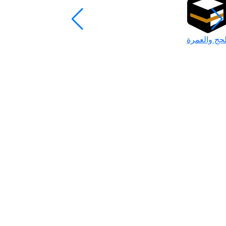
لحج والعمرة
رمضان