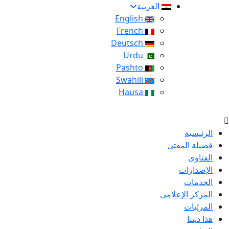
العربية
English
French
Deutsch
Urdu
Pashto
Swahili
Hausa
الرئيسية
فضيلة المفتى
الفتاوى
الإصدارات
الخدمات
المركز الإعلامى
المرئيات
هذا ديننا