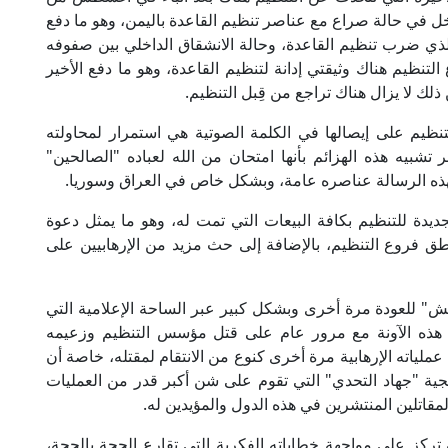
دخل في حالة صراع مع عناصر تنظيم القاعدة باليمن، وهو ما دفع
الذي ضرب تنظيم القاعدة، وحالة الانشقاق الداخلي بين صفوفه
لتنظيم هناك وثيقتي إدانة لتنظيم القاعدة، وهو ما دفع الأخير
 ذلك لا يزال هناك تراجع من قِبل التنظيم.
ظيم على إيصالها في الكلمة الصوتية هي استمرار لمحاولته
تشبيه هذه الهزائم بأنها امتحان من الله لعباده "الصالحين"
 بهذه الرسالة عناصره عامة، وبشكل خاص في العراق وسوريا.
ديدة للتنظيم بكافة البيعات التي تمت له، وهو ما يمثل دعوة
ق فروع التنظيم، بالإضافة إلى حث مزيد من الإرهابيين على
" للعودة مرة أخرى وبشكل كبير عبر الساحة الإعلامية التي
 هذه الآونة مع مرور عام على قتل مؤسس التنظيم وزعيمه
 عملياته الإرهابية مرة أخرى كنوع من الانتقام لمقتله، خاصة أن
جية "جهاد التحدي" التي تقوم على شن أكبر قدر من العمليات
المقاتلين المنتشرين في هذه الدول والمؤيدين له.
كز على مواجهة خطاباته الفكرية التي تقارع الحجة بالحجة،