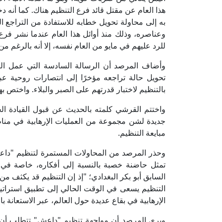
هذا العام عن مقتل قائد فرع التنظيم هناك. كما أنه 
به إلى محاولة تحويل خطابه للاستفادة من التراجع 
وعناصره، وذلك منذ أوائل هذا العام عندما نشر فرع ا
للرد عليهم في مايو من العام نفسه، إلا أنه بالرغم من
وأضاف المرصد أن الرسالة السادسة التي عمل التن
تحويل حالة تراجعه مؤخرًا إلى انتصارات روحية عبر 
بالتنظيم لاختبار قدرتهم على الصبر والبلاء. واختص
واختتم القرشي كلمته بالحديث عن قبول القيادة الج
جديدة لشن مجموعة من العمليات الإرهابية في مناط
مبايعة التنظيم.
وحذر المرصد من المحاولات المستمرة لتنظيم "داعش
تمثل حاضنة خصبة بالنسبة إلى أفكاره، خاصة في
السابق أبو بكر البغدادي؛ "إذ إن التنظيم قد يكثف من
التنظيم يسعى في الوقت الحالي إلى تطبيق استراتي
الإرهابية في بقاع عديدة حول العالم، عبر الاستعانة ب
ويرى المرصد أن مواجهة تنظيم "داعش" تتطلب أن تر