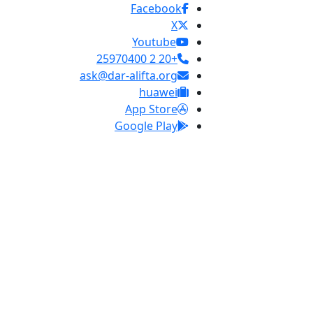
Facebook
X
Youtube
+20 2 25970400
ask@dar-alifta.org
huawei
App Store
Google Play