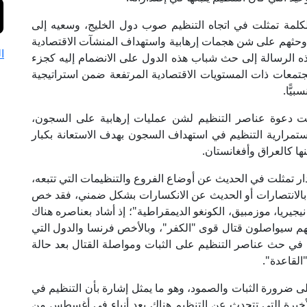
لكلمة تمثلت في اتجاه التنظيم صوب دول الخليج، وسعيه إلى
وحثهم على شن هجمات إرهابية واستهداف المنشآت الاقتصادية
ا
ه الرسالة إلى حث شباب هذه الدول على الانضمام إليه كجزء
جتمعات ذات المستويات الاقتصادية المرتفعة ضمن استراتيجية
يًّا.
ولت دعوة عناصر التنظيم لشن عمليات إرهابية على السجون،
تمرارية التنظيم في استهداف السجون بهدف الاستعانة بكبار
ا كالعراق وأفغانستان.
ار تمثلت في الحديث عن أوضاع الفروع والتنظيمات التي تتبعه،
ة بالانتصارات أو الحديث عن الانكسارات بشكل ضمني، فقد خص
نيجيريا، موزمبيق، الكونغو الديمقراطية"؛ إذ أشاد بعناصره هناك
بأنهم سيواصلون قتال قوى "الكفر"، وبالأخص فرنسا والدول التي
ت في حث عناصر التنظيم على الثبات ومواصلة القتال بعد حالة
القاعدة".
 ضرورة الثبات والصمود، وهو ما يمثل إشارة بأن التنظيم في
الأخيرة التي تتحدث عن التنظيم هناك بعد أنباء في أغسطس من