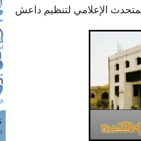
لمتحدث الإعلامي لتنظيم داعش
طل
اس
حج
ال
م
الق