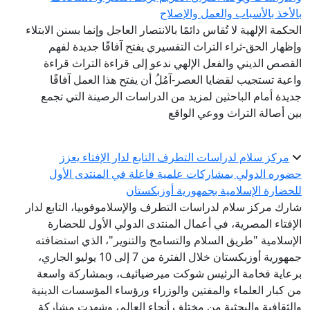
الأخذ بالأسباب والعمل والإصلاح
لحكمة الإلهية لا تُقاس دائمًا بالانتصار العاجل وإنما بسنن الابتلاء
إظهار الحق-ثراء التراث التفسيري يفتح آفاقًا جديدة لفهم
لقصص الديني والفعل الإلهي ندعو إلى قراءة التراث قراءة
اعية تستجيب لقضايا العصر-آمُلُ أن يفتح هذا العمل آفاقًا
ديدة أمام الباحثين لمزيد من الدراسات الرصينة التي تجمع
ين أصالة التراث ووعي الواقع
مركز سلام لدراسات التطرف التابع لدار الإفتاء يعزز
ضوره الدولي بمشاركات علمية فاعلة في المنتدى الأول
لحضارة الإسلامية بجمهورية أوزبكستان
ارك مركز سلام لدراسات التطرف والإسلاموفوبيا، التابع لدار
لإفتاء المصرية، في أعمال المنتدى الدولي الأول للحضارة
لإسلامية "طريق السلام والتسامح والتنوير"، الذي استضافته
جمهورية أوزبكستان خلال الفترة من 7 إلى 10 يوليو الجاري،
رعاية فخامة الرئيس شوكت ميرضيائيف، وبمشاركة واسعة
ن كبار العلماء والمفتين والوزراء ورؤساء المؤسسات الدينية
الثقافية والبحثية من مختلف أنحاء العالم، وشهدت مشاركة