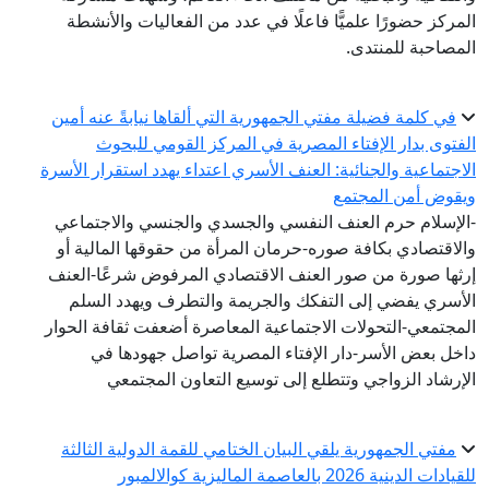
لمركز حضورًا علميًّا فاعلًا في عدد من الفعاليات والأنشطة
لمصاحبة للمنتدى.
في كلمة فضيلة مفتي الجمهورية التي ألقاها نيابةً عنه أمين
لفتوى بدار الإفتاء المصرية في المركز القومي للبحوث
لاجتماعية والجنائية: العنف الأسري اعتداء يهدد استقرار الأسرة
يقوض أمن المجتمع
الإسلام حرم العنف النفسي والجسدي والجنسي والاجتماعي
الاقتصادي بكافة صوره-حرمان المرأة من حقوقها المالية أو
رثها صورة من صور العنف الاقتصادي المرفوض شرعًا-العنف
لأسري يفضي إلى التفكك والجريمة والتطرف ويهدد السلم
لمجتمعي-التحولات الاجتماعية المعاصرة أضعفت ثقافة الحوار
اخل بعض الأسر-دار الإفتاء المصرية تواصل جهودها في
لإرشاد الزواجي وتتطلع إلى توسيع التعاون المجتمعي
مفتي الجمهورية يلقي البيان الختامي للقمة الدولية الثالثة
قيادات الدينية 2026 بالعاصمة الماليزية كوالالمبور