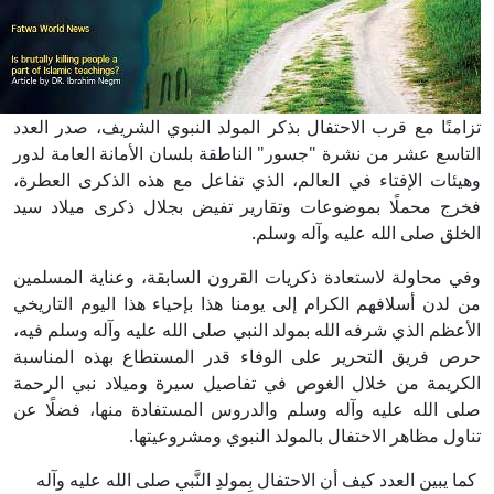
زامنًا مع قرب الاحتفال بذكر المولد النبوي الشريف، صدر العدد
لتاسع عشر من نشرة "جسور" الناطقة بلسان الأمانة العامة لدور
هيئات الإفتاء في العالم، الذي تفاعل مع هذه الذكرى العطرة،
خرج محملًا بموضوعات وتقارير تفيض بجلال ذكرى ميلاد سيد
لخلق صلى الله عليه وآله وسلم.
في محاولة لاستعادة ذكريات القرون السابقة، وعناية المسلمين
ن لدن أسلافهم الكرام إلى يومنا هذا بإحياء هذا اليوم التاريخي
لأعظم الذي شرفه الله بمولد النبي صلى الله عليه وآله وسلم فيه،
رص فريق التحرير على الوفاء قدر المستطاع بهذه المناسبة
لكريمة من خلال الغوص في تفاصيل سيرة وميلاد نبي الرحمة
لى الله عليه وآله وسلم والدروس المستفادة منها، فضلًا عن
ناول مظاهر الاحتفال بالمولد النبوي ومشروعيتها.
ما يبين العدد كيف أن الاحتفال بِمولدِ النَّبي صلى الله عليه وآله