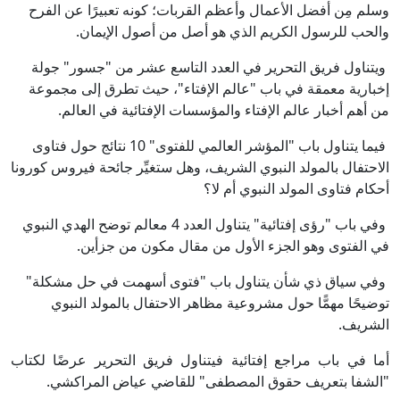
سلم مِن أفضل الأعمال وأعظم القربات؛ كونه تعبيرًا عن الفرح
الحب للرسول الكريم الذي هو أصل من أصول الإيمان.
يتناول فريق التحرير في العدد التاسع عشر من "جسور" جولة
خبارية معمقة في باب "عالم الإفتاء"، حيث تطرق إلى مجموعة
ن أهم أخبار عالم الإفتاء والمؤسسات الإفتائية في العالم.
فيما يتناول باب "المؤشر العالمي للفتوى" 10 نتائج حول فتاوى
لاحتفال بالمولد النبوي الشريف، وهل ستغيِّر جائحة فيروس كورونا
حكام فتاوى المولد النبوي أم لا؟
وفي باب "رؤى إفتائية" يتناول العدد 4 معالم توضح الهدي النبوي
ي الفتوى وهو الجزء الأول من مقال مكون من جزأين.
في سياق ذي شأن يتناول باب "فتوى أسهمت في حل مشكلة"
وضيحًا مهمًّا حول مشروعية مظاهر الاحتفال بالمولد النبوي
لشريف.
ما في باب مراجع إفتائية فيتناول فريق التحرير عرضًا لكتاب
الشفا بتعريف حقوق المصطفى" للقاضي عياض المراكشي.