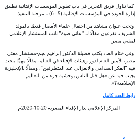
ما تناول فريق التحرير في باب تطوير المؤسسات الإفتائية تطبيق
دارة الجودة في المؤسسات الإفتائية (5 - 6) .. مرحلة التنفيذ.
تحت عنوان مشاهد من احتفال علماء الأمصار قديمًا بالمولد
لشريف، تقرءون مقالًا لـ " هاني ضوة" نائب المستشار الإعلامي
مفتي مصر.
في ختام العدد يكتب فضيلة الدكتور إبراهيم نجم-مستشار مفتي
صر، الأمين العام لدور وهيئات الإفتاء في العالم- مقالًا مهمًّا يبحث
يه "الفكر الصدامي والانعزالي عند المتطرفين"، ومقالًا بالإنجليزية
جيب فيه عن «هل قتل الناس بوحشية جزء من التعاليم
لإسلامية؟».
ابط العدد كامل
المركز الإعلامي بدار الإفتاء المصرية 20-10-2020م