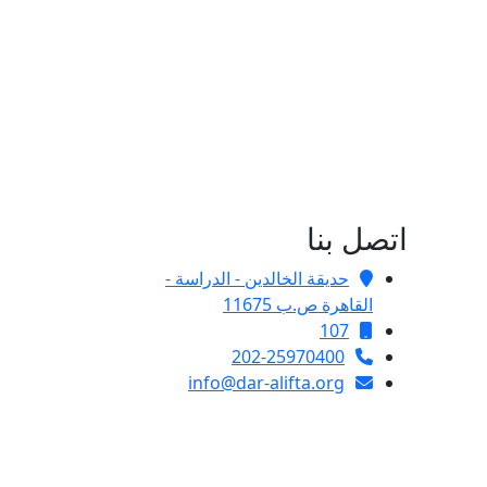
اتصل بنا
حديقة الخالدين - الدراسة -
القاهرة ص.ب 11675
107
202-25970400
info@dar-alifta.org