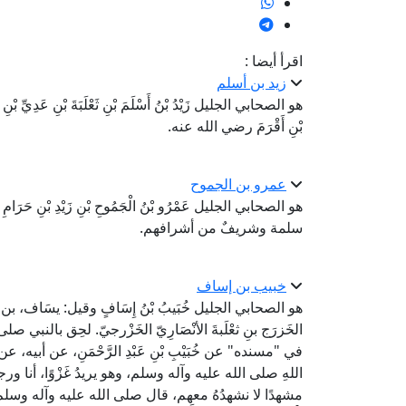
اقرأ أيضا :
زيد بن أسلم
هو الصحابي الجليل زَيْدُ بْنُ أَسْلَمَ بْنِ ثَعْلَبَةَ بْنِ عَدِيِّ بْنِ الْج
بْنِ أَقْرَمَ رضي الله عنه.
عمرو بن الجموح
هو الصحابي الجليل عَمْرُو بْنُ الْجَمُوحِ بْنِ زَيْدِ بْنِ حَرَام
سلمة وشريفٌ من أشرافهم.
خبيب بن إساف
هو الصحابي الجليل خُبَيبُ بْنُ إِسَافٍ وقيل: يسَاف، بن عِنب
الخَزرَج بنِ ثعْلَبةَ الأنْصَارِيّ الخَزْرجيّ. لحِق بالن
في "مسنده" عن خُبَيْبِ بْنِ عَبْدِ الرَّحْمَنِ، عن أبيه، ع
اللهِ صلى الله عليه وآله وسلم، وهو يريدُ غَزْوًا، أنا 
مشهدًا لا نشهدُهُ معهم، قال صلى الله عليه وآله وسلم: «أَوَأَسْل