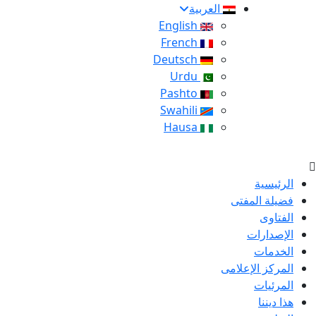
العربية
English
French
Deutsch
Urdu
Pashto
Swahili
Hausa
الرئيسية
فضيلة المفتى
الفتاوى
الإصدارات
الخدمات
المركز الإعلامى
المرئيات
هذا ديننا