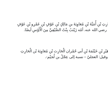
بْنِ أُمَيَّةَ بْنِ مُعَاوِيَةَ بنِ مَالِكٍ بْنِ عَوْفٍ بْنِ عَمْرِو بْنِ عَوْفٍ
 الله عنه. أمّه زَيْنَبُ بِنْتُ الصَّيْفِيِّ مِنَ الْأَوْسِ أيضًا.
ِ بْنِ خَيْثَمَةَ بْنِ أبي حُمْران الْحَارِث بْنِ مُعَاوِيَةَ بْن الْحَارِثِ
-، وقيل: العجليّ – نسبة إلى عِجْلُ بن لُجيْم-.