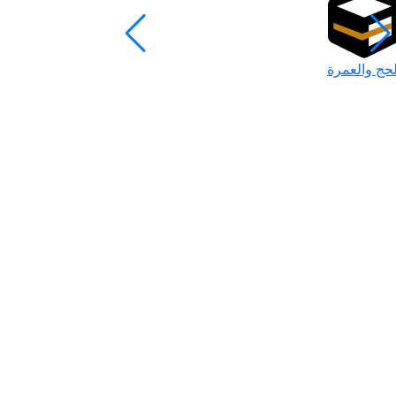
لحج والعمرة
رمضان