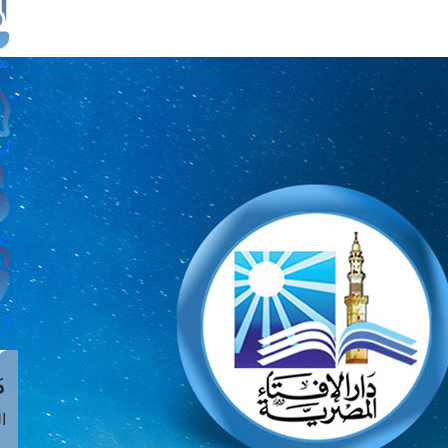
طل
اس
حج
ال
م
الق