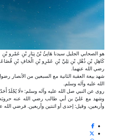
هو الصحابي الجليل سيدنا هَانِئُ بْنُ نِيَارِ بْنِ عَمْرو بْنِ عُبَيْدِ ب
كَاهِلِ بْنِ ذُهْلِ بْنِ بَلِيِّ بْنِ عَمْرِو بْنِ الْحَافِ بْ
رضي الله عنهما.
شهد بيعة العقبة الثانية مع السبعين من الأنصار رضوان
الله عليه وآله وسلم.
روى عن النبي صل الله عليه وآله وسلم: «لَا يُجْلَدُ أَحَدٌ فَوْقَ 
وشهد مع عَليّ بن أبي طالب رضي الله عنه حروبَه
وأربعين، وقيل: إحدى أو اثنتين وأربعين. فرضي الله عن