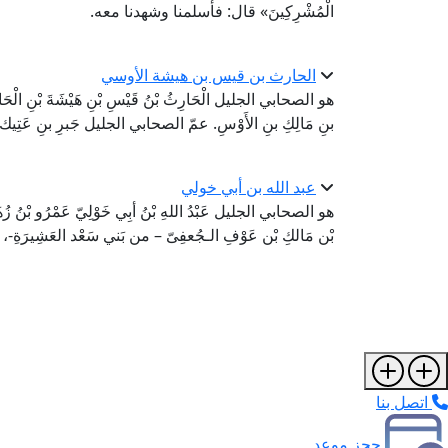
الْمُشْرِكِينَ» قال: فأَسلمنا وشهدنا معه.
الحارث بن قيس بن هيشة الأوسي
هو الصحابي الجليل الْحَارِثُ بْنُ قَيْسِ بْنِ هَيْشَةَ بْنِ الْحَارِثِ 
بنِ مَالِكِ بنِ الأَوْسِ. عمّ الصحابي الجليل جَبرِ بنِ عَتِيك رضي
عبد الله بن أبي خولي
هو الصحابي الجليل عَبْدُ اللهِ بْنُ أبِي خَوْلِيّ عَمْرُو بْنُ زُهَيْر
بْن مَالكِ بْن عَوْفِ الـجُعفِىّ – من بَني سَعْد العَشِيرَةِ
اتصل بنا
حجز موعد