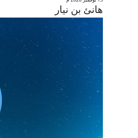
هانئ بن نيار