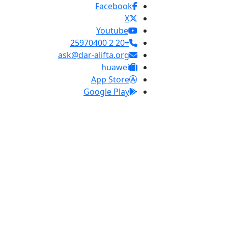
Facebook
X
Youtube
+20 2 25970400
ask@dar-alifta.org
huawei
App Store
Google Play