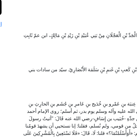
ا
َدِّ بْنِ الْعَجْلَانِ مِنْ بَنِي عُبَيْدِ بْنِ زَيْدِ بْنِ مَالِكٍ، ابن عمّ ثَابِتِ
ِ بْنِ كَعبِ بْنِ غَنمِ بْنِ سَلَمَة الأَنْصَارِيّ. سيّد من سادات بني
َة بنِ عَمْرو بنِ خُدَيج بنِ عَامرِ بنِ جُشَم بنِ الحارِثِ بنِ
بي صلى الله عليه وآله وسلم يوم بدر، ثم أسلم؛ روى الإمام أحمد
ن جدِّهِ -خُبَيب بن إِسَافٍ-رضي الله عنه قَالَ: "أتيتُ رسولَ
ورجلٌ من قومي، ولم نُسلم، فقلنا: إنا نستحيي أن يشهدَ قومُنا
َمْتُمَا؟» قلنا: لَا، قَالَ: «فَلَا نَسْتَعِينُ بِالْمُشْرِكِينَ عَلَى