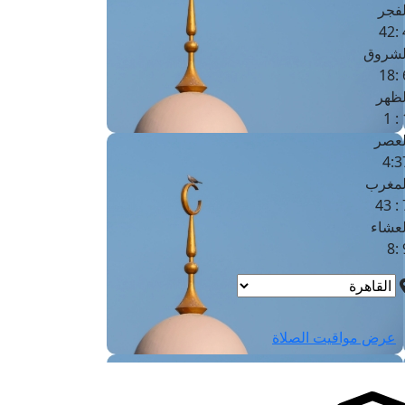
لفجر
4
لشروق
6
لظهر
1
لعصر
4:3
لمغرب
7 
لعشاء
9
عرض مواقيت الصلاة