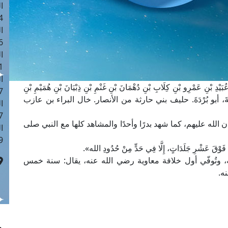
ا
 :42
ا
 :18
ا
 : 1
ا
ْنِ عَمْرِو بْنِ كِلَابِ بْنِ دُهْمَانَ بْنِ غَنْمِ بْنِ ذِبْيَانَ بْنِ هُمَيْمِ بْنِ
7
نِ قُضَاعَةَ، أبو بُرْدَةَ. حليف بني حارثة من الأنصار. خال البراء بن عازب
ا
: 43
 الله عليهم، كما شهد بدرًا وأحدًا والمشاهد كلها مع النبي صلى
ا
 :8
عَشْرِ جَلَدَاتٍ، إِلَّا فِي حَدٍّ مِنْ حُدُودِ الله».
، وتُوفّي أول خلافة معاوية رضي الله عنه، يقال: سنة خمس
ه.