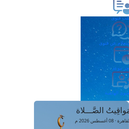
ب فتوى
تعلام عن فتوى
ز موعد
فتوى الهاتفية
َواقِيتُ الصَّـــلاة
اهرة · 08 أغسطس 2026 م