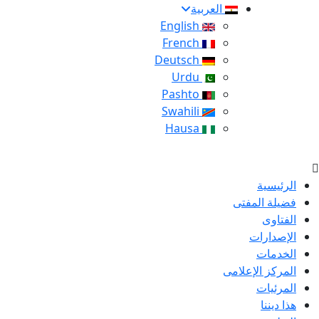
العربية
English
French
Deutsch
Urdu
Pashto
Swahili
Hausa
الرئيسية
فضيلة المفتى
الفتاوى
الإصدارات
الخدمات
المركز الإعلامى
المرئيات
هذا ديننا