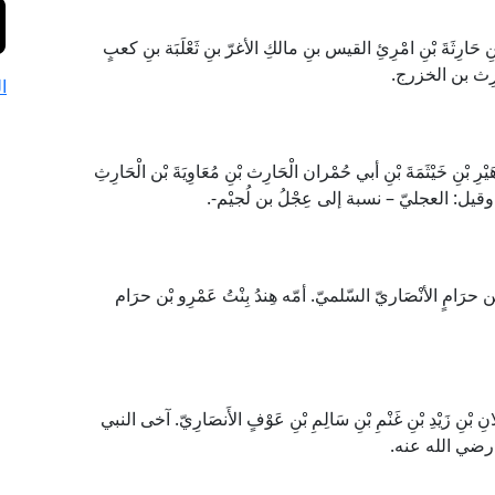
بْنِ حَارِثَةَ بْنِ امْرِئِ القيس بنِ مالكِ الأغرّ بنِ ثَعْلَبَة بنِ كعبٍ
رِث بن الخزرج.
ا
ِ بْنِ خَيْثَمَةَ بْنِ أبي حُمْران الْحَارِث بْنِ مُعَاوِيَةَ بْن الْحَارِثِ
-، وقيل: العجليّ – نسبة إلى عِجْلُ بن لُجيْم-.
بْن حرَامٍ الأنْصَاريّ السّلميّ. أمّه هِندُ بِنْتُ عَمْرِو بْن حرَام
ِ بْنِ زَيْدِ بْنِ غَنْمِ بْنِ سَالِمِ بْنِ عَوْفٍ الأَنصَارِيّ. آخى النبي
رضي الله عنه.