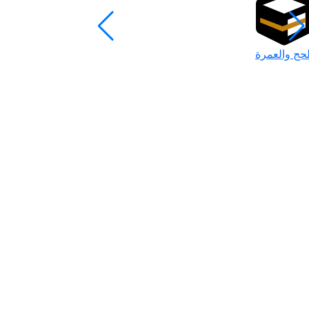
لحج والعمرة
رمضان