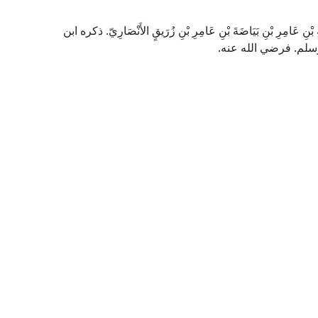
ْنِ عَامِرِ بْنِ بَيَاضَةَ بْنِ عَامِرِ بْنِ زُرَيقٍ الأَنْصَارِيّ. ذكره ابن
وسلم. فرضي الله عنه.