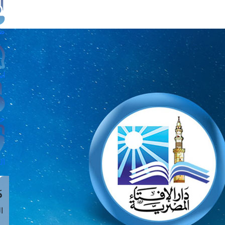
طل
اس
حج
ال
م
الق