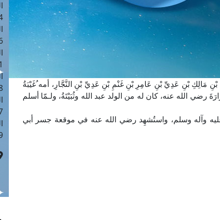
ا
 :41
ا
 :17
ا
 : 1
ا
لِكِ بْنِ عَدِيِّ بْنِ عَامِرِ بْنِ غَنْمِ بْنِ عَدِيِّ بْنِ النَّجَّارِ، أمه ُغَيْبَةُ
8
زُرَارَةَ رضي الله عنه، كان له من الولد عبد الله وثُبَيْتَةُ، ولـمّا أسلم
ا
: 44
ه عليه وآله وسلم، واستُشهِد رضي الله عنه في موقعة جسر أبي
ا
 :9