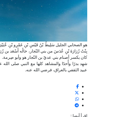
هو الصحابي الجليل سَلِيطُ بْنُ قَيْسِ بْنِ عَمْرِو بْنِ عُبَيْدِ بْنِ مَا
بِنْتُ زُرَارَةَ بْنِ عُدَسَ من بني النّجار، خالُه أَسْعَد بن 
كان يكسر أصنام بني عديّ بن النّجار هو وأبو صِرمة.
شهِد بدرًا وأُحدًا والمشاهد كلها مع النبي صلى الل
عبيد الثقفي بالعراق، فرضي الله عنه.
اقرأ أيضا :