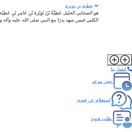
عطية بن نويرة
هو الصحابي الجليل عَطِيَّةُ بْنُ نُوَيْرَةَ بْنِ عَامِرِ بْنِ عَطِيّة ب
الكلبي فيمن شهد بدرًا مع النبي صلى الله عليه وآله 
اتصل بنا
حجز موعد
استعلام عن فتوى
طلب فتوى