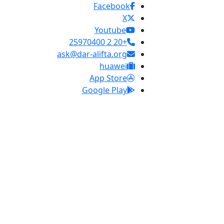
Facebook
X
Youtube
+20 2 25970400
ask@dar-alifta.org
huawei
App Store
Google Play