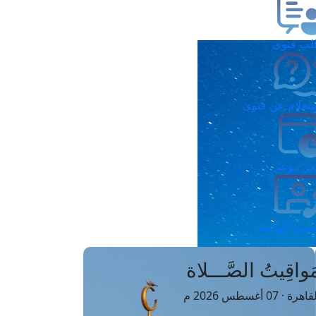
ب فتوى
تعلام عن فتوى
ز موعد
فتوى الهاتفية
َواقِيتُ الصَّـــلاة
اهرة · 07 أغسطس 2026 م