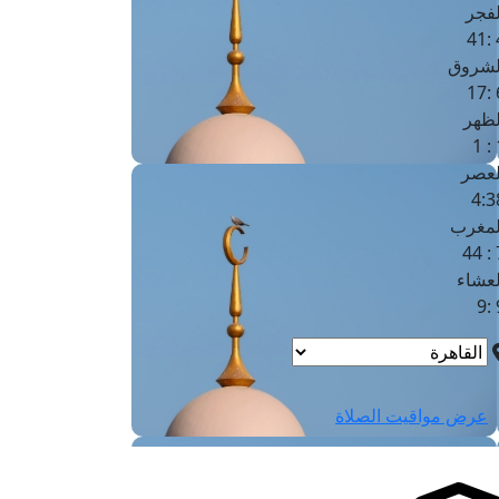
لفجر
4
لشروق
6
لظهر
1
لعصر
4:3
لمغرب
7 
لعشاء
9
عرض مواقيت الصلاة