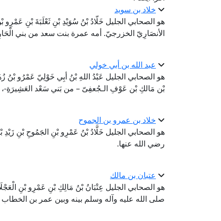
خلاد بن سويد
هو الصحابي الجليل خَلّادُ بْنُ سُوَيْدِ بْنِ ثَعْلَبَةَ بْنِ عَمْرِو 
الأنصَارِيّ الخزرجيّ. أمه عمرة بنت سعد من بني الْحَا
عبد الله بن أبي خولي
هو الصحابي الجليل عَبْدُ اللهِ بْنُ أبِي خَوْلِيّ عَمْرُو بْنُ زُهَيْر
بْن مَالكِ بْن عَوْفِ الـجُعفِىّ – من بَني سَعْد العَشِيرَةِ
خلاد بن عمرو بن الجموح
هو الصحابي الجليل خَلَّادُ بْنُ عَمْرِو بْنِ الجَمُوحِ بْنِ زَيْدِ 
رضي الله عنها.
عتبان بن مالك
هو الصحابي الجليل عِتْبَانُ بْنُ مَالِكِ بْنِ عَمْرِو بْنِ الْعَجْلَان
صلى الله عليه وآله وسلم بينه وبين عمر بن الخطاب 