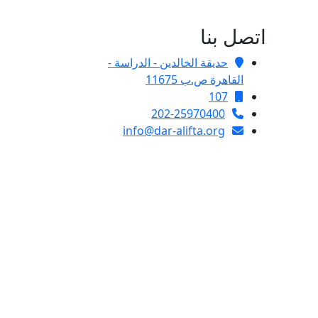
اتصل بنا
حديقة الخالدين - الدراسة -
القاهرة ص.ب 11675
107
202-25970400
info@dar-alifta.org