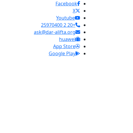
Facebook
X
Youtube
+20 2 25970400
ask@dar-alifta.org
huawei
App Store
Google Play