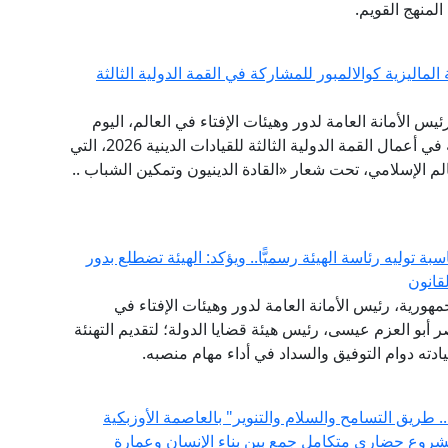
لمنهج القويم.
لماليزية كوالالمبور للمشاركة في القمة الدولية الثالثة
ئيس الأمانة العامة لدور وهيئات الإفتاء في العالم، اليوم
الخميس إلى العاصمة الماليزية كوالالمبور؛ للمشاركة في أعمال القمة الدولية الثالثة للقيادات الدينية 2026، التي
عالم الإسلامي، تحت شعار «القادة الدينيون وتمكين الشباب ..
ة توليه رئاسة الهيئة رسميًّا.. ويؤكد: الهيئة تضطلع بدور
قانون
مهورية، رئيس الأمانة العامة لدور وهيئات الإفتاء في
اصر أبو العزم عيسى، رئيس هيئة قضايا الدولة؛ لتقديم التهنئة
سيادته دوام التوفيق والسداد في أداء مهام منصبه.
 طريق التسامح والسلام والتنوير" بالعاصمة الأوزبكية
مشروع حضاري متكامل جمع بين بناء الإنسان وعمارة