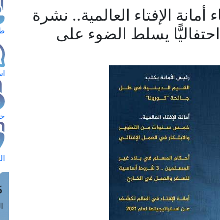
مانة الإفتاء العالمية.. نشرة
احتفاليًّا يسلط الضوء على
طل
اس
حج
ال
م
الق