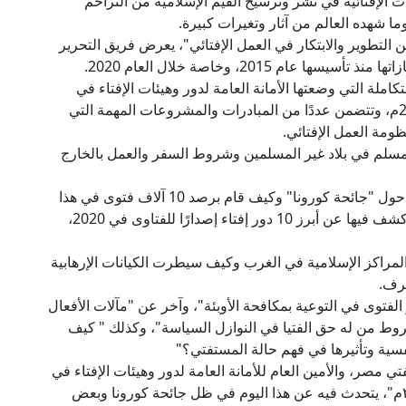
ت الإفتائية في نشر وترسيخ القيم الإسلامية من التراحم
ا شهده العالم من آثار وتغيرات كبيرة.
 التطوير والابتكار في العمل الإفتائي"، يعرض فريق التحرير
م 2015، وخاصة خلال العام 2020.
تكاملة التي وضعتها الأمانة العامة لدور وهيئات الإفتاء في
العالم والتي تستهدف تحقيقها خلال العام الجديد 2021م، وتتضمن عددًا من المبادرات والمشروعات المهمة التي
ومة العمل الإفتائي.
سلم في بلاد غير المسلمين وشروط السفر والعمل بالخارج
ويقدم العدد أيضًا تحليلًا مهمًّا للمؤشر العالمي للفتوى حول "جائحة كورونا" وكيف قام برصد 10 آلاف فتوى في هذا
الصدد. وكذلك يستعرض أكبر عملية حصاد رصدي له كشف فيها عن أبرز 10 دور إفتاء إصدارًا للفتاوى في 2020،
مراكز الإسلامية في الغرب وكيف سيطرت الكيانات الإرهابية
طرف.
 الفتوى في التوعية بمكافحة الأوبئة"، وآخر عن "مآلات الأفعال
شروط من له حق الفتيا في النوازل السياسة"، وكذلك " كيف
سية وتأثيرها في فهم حالة المستفتي؟"
ي مصر، والأمين العام للأمانة العامة لدور وهيئات الإفتاء في
العالم- مقالًا مهمًّا بعنوان "اليوم العالمي للإفتاء ٢٠٢٠م"، يتحدث فيه عن هذا اليوم في ظل جائحة كورونا وبعض