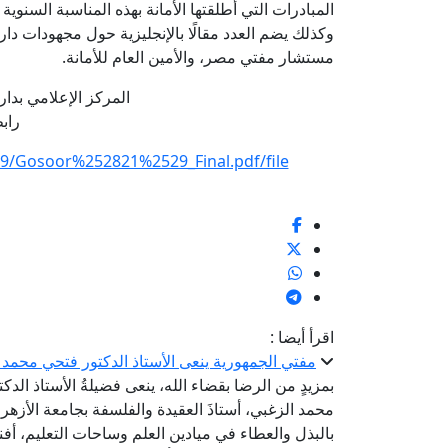
المبادرات التي أطلقتها الأمانة بهذه المناسبة السنوية التي توافق ١٥ من دي
وكذلك يضم العدد مقالًا بالإنجليزية حول مجهودات دار 
مستشار مفتي مصر، والأمين العام للأمانة.
المركز الإعلامي بدار الإفتا
رابط
z9/Gosoor%252821%2529_Final.pdf/file
اقرأ أيضا :
مفتي الجمهورية ينعى الأستاذ الدكتور فتحي محمد ا
بمزيدٍ من الرضا بقضاء الله، ينعى فضيلةُ الأستاذ الدك
محمد الزغبي، أستاذَ العقيدة والفلسفة بجامعة الأزهر ب
بالبذل والعطاء في ميادين العلم وساحات التعليم، أف