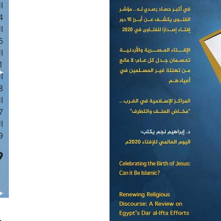
ا
 :40
ا
 :17
ا
 : 1
ا
8
ا
: 45
ا
 :10