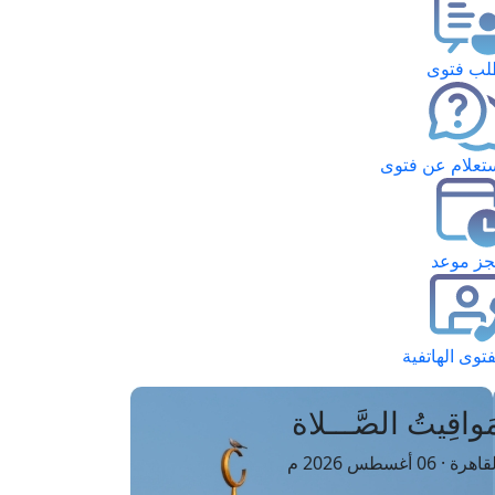
ب فتوى
تعلام عن فتوى
ز موعد
فتوى الهاتفية
َواقِيتُ الصَّـــلاة
اهرة · 06 أغسطس 2026 م