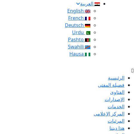
العربية
English
French
Deutsch
Urdu
Pashto
Swahili
Hausa
الرئيسية
فضيلة المفتى
الفتاوى
الإصدارات
الخدمات
المركز الإعلامى
المرئيات
هذا ديننا