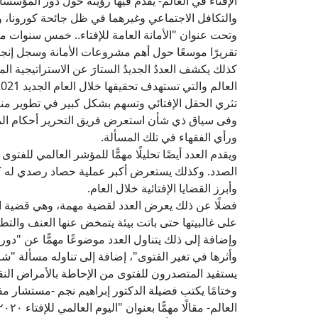
الإفتاء في العالم- يقدم فيها رؤيته حول دور المؤسسا
والتكافل الاجتماعي وغيرهما في ظل جائحة كورونا، وم
وتحت عنوان "الأمانة العامة للإفتاء.. خمس سنوات من
تقريرًا موسعًا حول أهم مشروعات الأمانة وسجل إنجازاتها منذ تأسيسها عا
كذلك يكشف العددُ الجديدُ الستارَ عن الاستراتيجية الم
تثري الحقل الإفتائي وتسهم بشكل كبير في تطوير منظ
وفى سياق ذي شأن استعرض فريق التحرير أحكام الم
ورأي الفقهاء في تلك المسألة.
وأبرز القضايا الإفتائية خلال العام.
فضلًا عن ذلك يعرض العدد لقضية مهمة، وهي قضية ال
على غالبيتها حتى باتت بيئة يتمخض عنها العنف والت
وإضافة إلى ذلك يتناول العدد موضوعًا مهمًّا عن "دور
وأثرها في تغير الفتوى"، إضافة إلى تناوله مسألة "
يستفيد المتصدرون للفتوى من الإحاطة بالأمراض النف
وختامًا يكتب فضيلة الدكتور إبراهيم نجم -مستشار مفت