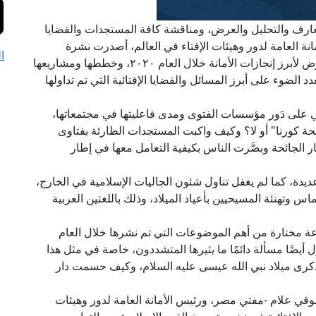
لمعارف والتحليل والعرض، ومناقشة كافة المستجدات والقضايا
انة العامة لدور وهيئات الإفتاء في العالم، أصدرت نشرة
ا
"جسور" الناطقة باسم الأمانة عددًا احتفاليًّا خاصًّا يعرض لأبرز إنجازات الأمانة خلال العام ٢٠٢٠، وخططها ومشاريعها
 ٢٠٢١م، كما يلقي هذا العدد الضوء على أبرز المسائل والقضايا الإفتائية التي تم تداولها
ي على دَور مؤسسات الفتوى ومدى فاعليتها في مجتمعاتها،
كورنا" أو لا؟ وكيف واكبت المستجدات الطارئة بفتاوى
 الجائحة وبصَّرت الناس بكيفية التعامل معها في إطار
وإفتائية عديدة، كما لم يغفل تناول شئون الجاليات الإسلامية في الخارج،
وتهنئة المسيحيين بأعياد الميلاد، وذلك باللغتين العربية
مختارة من أهم الموضوعات التي تم نشرها خلال العام
تناول أيضًا مسألة دائمًا ما يثيرها المتشددون، خاصة في مثل هذا
كرى ميلاد نبي الله عيسى عليه السلام، وكيف حسمت دار
 شوقي علام -مفتي مصر، ورئيس الأمانة العامة لدور وهيئات