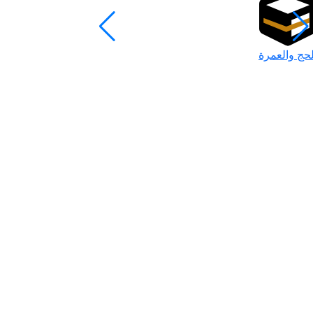
لحج والعمرة
رمضان