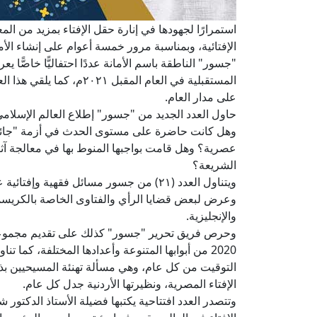
استمرارًا لجهودها في إنارة حقل الإفتاء بمزيد من ا
الإفتائية، وبمناسبة مرور خمسة أعوام على إنشاء الأم
المستقبلية في العام المقبل
على مدار العام.
حاول العدد الجديد من "جسور" إطلاع العالم الإسلام
وهل كانت حاضرة على مستوى الحدث في أزمة "جائحة 
عصرية؟ وهل قامت بواجبها المنوط بها في معالجة آثار
الشريعة؟
ويتناول العدد (٢١) من جسور مسائل فقهية 
وعرض لبعض قضايا الرأي والفتاوى الخاصة بالكريسماس 
والإنجليزية.
وحرص فريق تحرير "جسور" كذلك على تقديم مجموعة 
2020 من أبوابها المتنوعة وأعدادها المختلفة، كما 
التوقيت من كل عام، وهي مسألة تهنئة المسيحيين بذ
الإفتاء المصرية، ونظيرتها الأردنية جدل كل عام.
وتتصدر العدد افتتاحية يكتبها فضيلة الأستاذ الدكتور