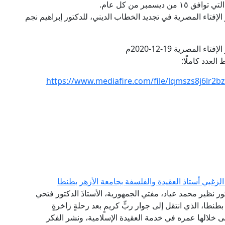
سمبر من كل عام.
الإفتاء المصرية في تجديد الخطاب الديني، للدكتور إبراهيم نجم
ء المصرية 19-12-2020م
 العدد كاملًا:
https://www.mediafire.com/file/lqmszs8j6lr2b
لزغبي أستاذ العقيدة والفلسفة بجامعة الأزهر بطنطا
تور نظير محمد عياد، مفتي الجمهورية، الأستاذَ الدكتور فتحي
طنطا، الذي انتقل إلى جوار ربٍّ كريمٍ بعد رحلةٍ زاخرةٍ
نى خلالها عمره في خدمة العقيدة الإسلامية، ونشر الفكر