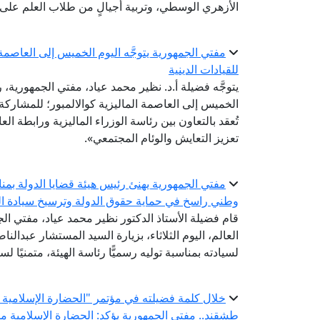
الأزهري الوسطي، وتربية أجيالٍ من طلاب العلم على ا
مفتي الجمهورية يتوجَّه اليوم الخميس إلى العاصمة ا
للقيادات الدينية
يتوجَّه فضيلة أ.د. نظير محمد عياد، مفتي الجمهورية، ر
تُعقد بالتعاون بين رئاسة الوزراء الماليزية ورابطة ال
تعزيز التعايش والوئام المجتمعي».
مفتي الجمهورية يهنئ رئيس هيئة قضايا الدولة بمناسب
وطني راسخ في حماية حقوق الدولة وترسيخ سيادة ال
قام فضيلة الأستاذ الدكتور نظير محمد عياد، مفتي الج
العالم، اليوم الثلاثاء، بزيارة السيد المستشار عبدالن
لسيادته بمناسبة توليه رسميًّا رئاسة الهيئة، متمنيًا ل
خلال كلمة فضيلته في مؤتمر "الحضارة الإسلامية ..
طشقند.. مفتي الجمهورية يؤكد: الحضارة الإسلامية 