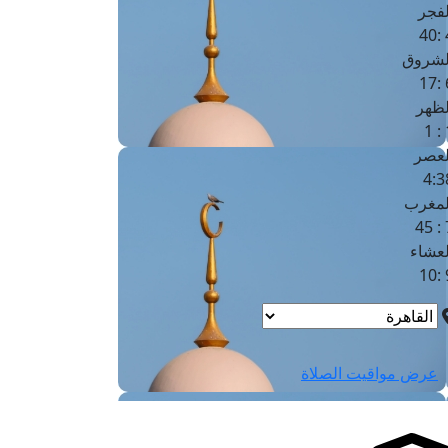
لفجر
4
لشروق
6
لظهر
1
لعصر
4:3
لمغرب
7 
لعشاء
9
عرض مواقيت الصلاة