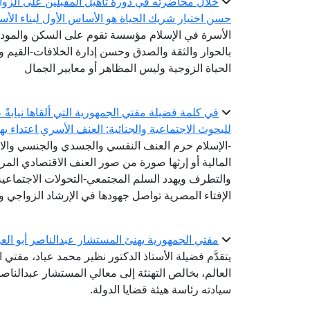
خلال محاضرته في دورة تأهيل المقبلين على الزواج.
حسن اختيار شريك الحياة هو الأساس الأول لبناء الأ
الأسرة في الإسلام مؤسسة تقوم على السكن والمودة 
بالحوار والثقة والصدق وحسن إدارة الخلافات-القيم
الحياة الزوجية وليس المظاهر أو معايير الجمال
في كلمة فضيلة مفتي الجمهورية التي ألقاها نيابةً 
للبحوث الاجتماعية والجنائية: العنف الأسري اعتداء ي
-الإسلام حرم العنف النفسي والجسدي والجنسي والا
المالية أو إرثها صورة من صور العنف الاقتصادي ال
والتطرف ويهدد السلم المجتمعي-التحولات الاجتماعي
الإفتاء المصرية تواصل جهودها في الإرشاد الزواجي و
مفتي الجمهورية يهنئ المستشار عبدالناصر أبو العز
يتقدَّم فضيلة الأستاذ الدكتور نظير محمد عياد، مفتي ا
العالم، بخالص التهنئة إلى معالي المستشار عبدالناص
سيادته رئاسة هيئة قضايا الدولة.