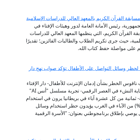
ابقة القرآن الكريم بالمعهد العالي للدراسات الإسلامية
مهورية، رئيس الأمانة العامة لدور وهيئات الإفتاء في
ة القرآن الكريم، التي ينظمها المعهد العالي للدراسات
لمية، حيث جرى تكريم الطلاب والطالبات الفائزين؛ تقديرًا
هم على مواصلة حفظ كتاب الله.
ية لحظر وسائل التواصل على الأطفال تؤكد صواب نهج دار
 ناقوس الخطر بشأن إدمان الإنترنت للأطفال- دار الإفتاء
سبقت إلى تبني نموذج "الفتوى الرقمية الوقائية" لحماية النشء في العصر الرقمي- تجربة مسلسل "أنس AI"
 ثمانية من كل عشرة آباء في بريطانيا يرون في استخدام
طفالهم لوسائل التواصل الاجتماعي تأثيرًا سلبيًّا- (79%) من الآباء في الغرب يؤيدون حظر استخدام وسائل
1 عامًا - مؤشر الفتوى يوصي بإطلاق برنامجوطني بعنوان: "الأسرة الرقمية