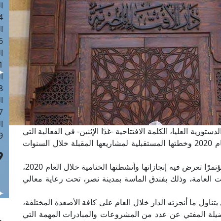
ا
 :41
ا
 :17
ا
 : 1
ا
8
ا
: 44
ا
ية العليا، الكلمة الافتتاحية -غدًا الإثنين- في الفعالية التي
 :9
تقيمها دار الإفتاء المصرية لعرض إنجازاتها خلال العام 2020 وخطتها المستقبلية لمشاريعها المقبلة خلال السنوات
وستعقد دار الإفتاء المصرية غدًا الإثنين 28 ديسمبر مؤتمرًا تعرض فيه إنجازاتها وأنشطتها الختامية خلال العام 2020،
ت العامة، وذلك بفندق الماسة بمدينة نصر، تحت رعاية معالي
تناول ما أنجزته الدار خلال العام على كافة الأصعدة المختلفة،
لة المفتي عن عدد من المشروعات والمبادرات المهمة التي