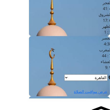
لفجر
4
لشروق
6
لظهر
1
لعصر
4:3
لمغرب
7 
لعشاء
9
عرض مواقيت الصلاة