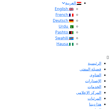
العربية
English
French
Deutsch
Urdu
Pashto
Swahili
Hausa
الرئيسية
فضيلة المفتى
الفتاوى
الإصدارات
الخدمات
المركز الإعلامى
المرئيات
هذا ديننا