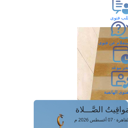
ب فتوى
تعلام عن فتوى
ز موعد
فتوى الهاتفية
َواقِيتُ الصَّـــلاة
اهرة · 07 أغسطس 2026 م