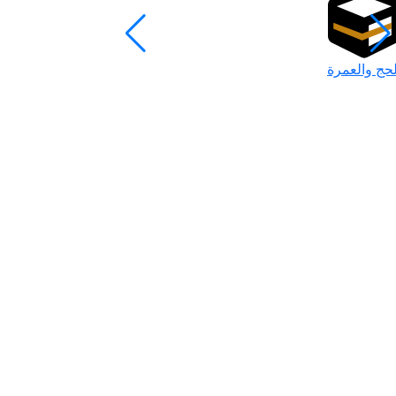
لحج والعمرة
رمضان