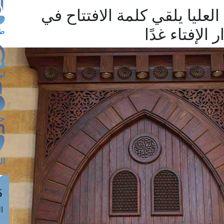
عليا يلقي كلمة الافتتاح في
الإفتاء غدًا
طل
اس
حج
ال
م
الق