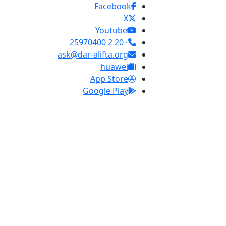
Facebook
X
Youtube
+20 2 25970400
ask@dar-alifta.org
huawei
App Store
Google Play