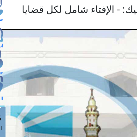
ك: - الإفتاء شامل لكل قضايا
طل
اس
حج
ال
م
الق