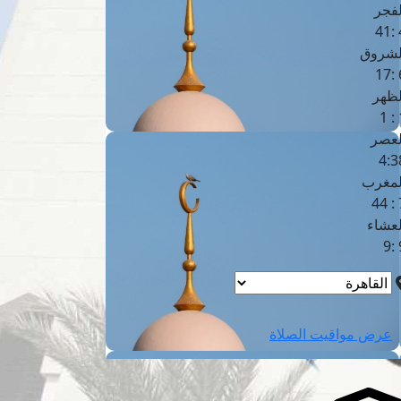
لفجر
4
لشروق
6
لظهر
1
لعصر
4:3
لمغرب
7 
لعشاء
9
عرض مواقيت الصلاة