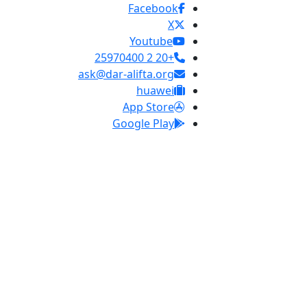
Facebook
X
Youtube
+20 2 25970400
ask@dar-alifta.org
huawei
App Store
Google Play