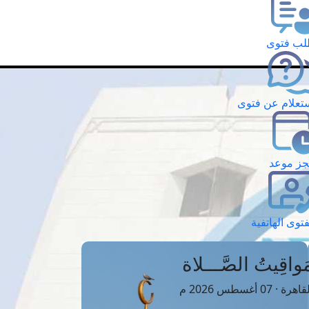
ب فتوى
تعلام عن فتوى
ز موعد
فتوى الهاتفية
َواقِيتُ الصَّـــلاة
اهرة · 07 أغسطس 2026 م