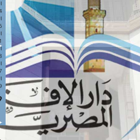
ا
 :41
ا
 :17
ا
 : 1
ا
8
ا
: 44
ا
 :9