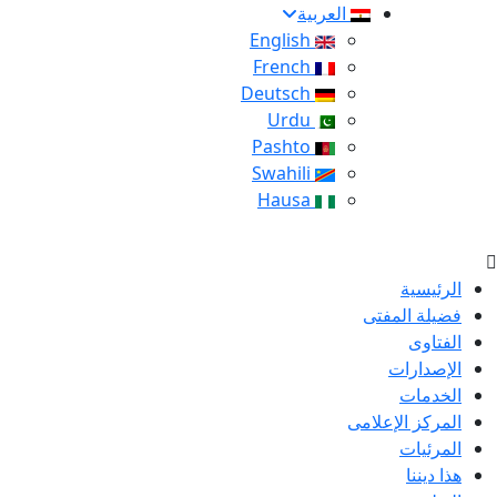
العربية
English
French
Deutsch
Urdu
Pashto
Swahili
Hausa
الرئيسية
فضيلة المفتى
الفتاوى
الإصدارات
الخدمات
المركز الإعلامى
المرئيات
هذا ديننا