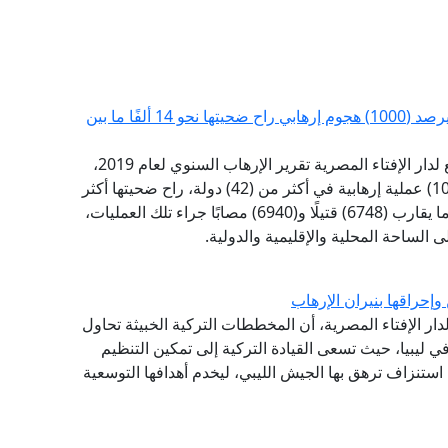
مرصد الإفتاء: حصاد الإرهاب السنوي للعام 2019 يرصد (1000) هجوم إرهابي راح ضحيتها نحو 14 ألفًا ما بين
أطلق مرصد الفتاوى التكفيرية والآراء المتشددة التابع لدار الإفتاء المصرية تقرير الإرهاب السنوي لعام 2019،
وأكد التقرير السنوي أن عام 2019 شهد أكثر من (1000) عملية إرهابية في أكثر من (42) دولة، راح ضحيتها أكثر
من (13688) شخصًا ما بين قتيل وجريح، حيث سقط ما يقارب (6748) قتيلًا و(6940) مصابًا جراء تلك العمليات،
الساحة المحلية والإقليمية والدولية.
 وإحراقها بنيران الإرهاب
لدار الإفتاء المصرية، أن المخططات التركية الخبيثة تحاول
ي ليبيا، حيث تسعى القيادة التركية إلى تمكين التنظيم
ستنزاف ترهق بها الجيش الليبي، ليخدم أهدافها التوسعية