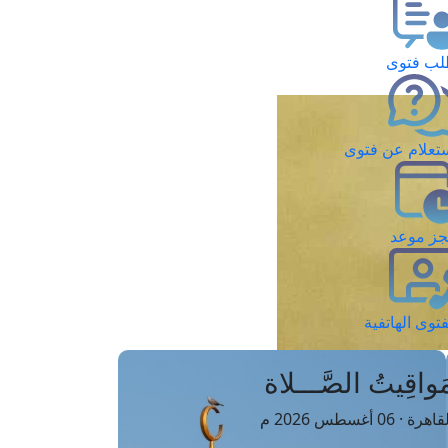
ب فتوى
تعلام عن فتوى
ز موعد
فتوى الهاتفية
َواقِيتُ الصَّـــلاة
اهرة · 06 أغسطس 2026 م