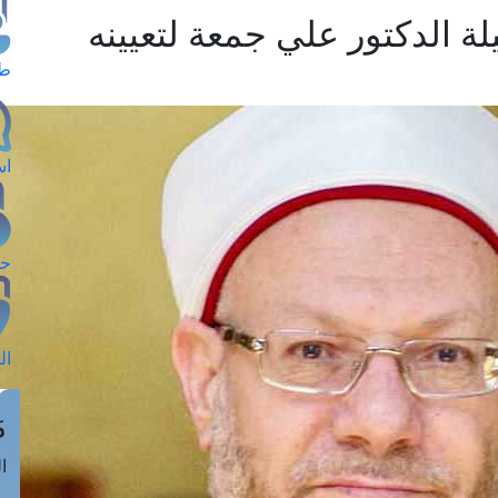
ة الدكتور علي جمعة لتعيينه
طل
اس
حج
ال
م
الق