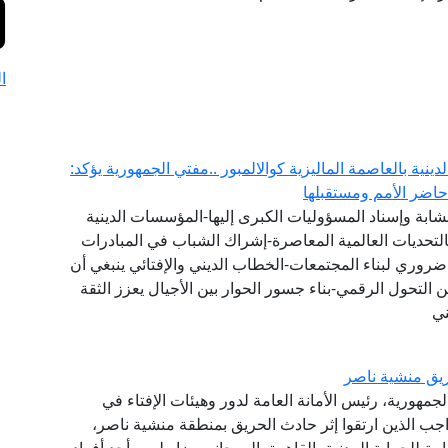
ا
لدينية بالعاصمة الماليزية كوالالمبور ..مفتي الجمهورية يؤكد:
اضر الأمم ومستقبلها
ت الشابة وإسناد المسؤوليات الكبرى إليها-المؤسسات الدينية
هم بالتحديات العالمية المعاصرة-إشراك الشباب في المبادرات
ضروري لبناء المجتمعات-الخطاب الديني والإفتائي ينبغي أن
ن التحول الرقمي-بناء جسور الحوار بين الأجيال يعزز الثقة
ني
يق منشية ناصر
جمهورية، رئيس الأمانة العامة لدور وهيئات الإفتاء في
اجب الذين ارتقوا إثر حادث الحريق بمنطقة منشية ناصر،