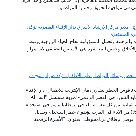
امة للحماية المدنية بالقاهرة، إلى جانب ضابطين وأحد أفراد
ني في مواجهة الحريق وحماية المواطنين.
. مدير مركز الإرشاد الأسري بدار الإفتاء المصرية يؤكد:
سرة المستقرة
والرحمة وتحمل المسؤولية-نجاح الحياة الزوجية يرتبط
 والأخلاق وحسن المعاشرة هي الأساس الحقيقي لاستمرار
ية لحظر وسائل التواصل على الأطفال تؤكد صواب نهج دار
 ناقوس الخطر بشأن إدمان الإنترنت للأطفال- دار الإفتاء
سبقت إلى تبني نموذج "الفتوى الرقمية الوقائية" لحماية النشء في العصر الرقمي- تجربة مسلسل "أنس AI"
 ثمانية من كل عشرة آباء في بريطانيا يرون في استخدام
طفالهم لوسائل التواصل الاجتماعي تأثيرًا سلبيًّا- (79%) من الآباء في الغرب يؤيدون حظر استخدام وسائل
1 عامًا - مؤشر الفتوى يوصي بإطلاق برنامجوطني بعنوان: "الأسرة الرقمية