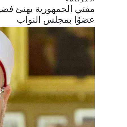
مفتي الجمهورية يهنئ فضيل
عضوًا بمجلس النواب