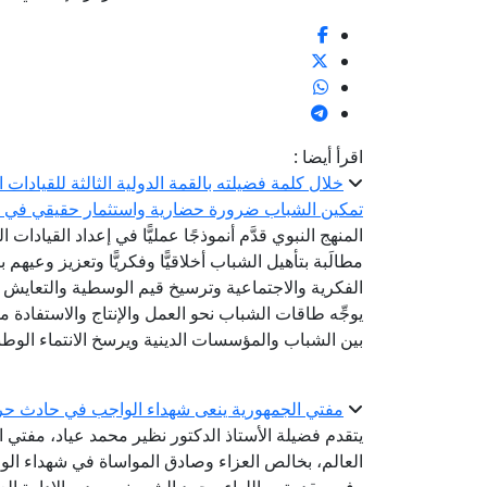
اقرأ أيضا :
خلال كلمة فضيلته بالقمة الدولية الثالثة للقيادات ا
تمكين الشباب ضرورة حضارية واستثمار حقيقي في ح
المنهج النبوي قدَّم أنموذجًا عمليًّا في إعداد القيادا
مطالَبة بتأهيل الشباب أخلاقيًّا وفكريًّا وتعزيز وعي
الفكرية والاجتماعية وترسيخ قيم الوسطية والتعايش 
يوجِّه طاقات الشباب نحو العمل والإنتاج والاستفادة م
بين الشباب والمؤسسات الدينية ويرسخ الانتماء الوط
مفتي الجمهورية ينعى شهداء الواجب في حادث حر
يتقدم فضيلة الأستاذ الدكتور نظير محمد عياد، مفتي ال
العالم، بخالص العزاء وصادق المواساة في شهداء الو