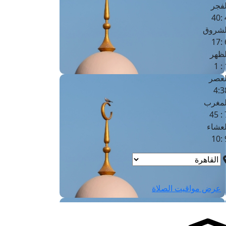
لفجر
4
لشروق
6
لظهر
1
لعصر
4:3
لمغرب
7 
لعشاء
9
عرض مواقيت الصلاة