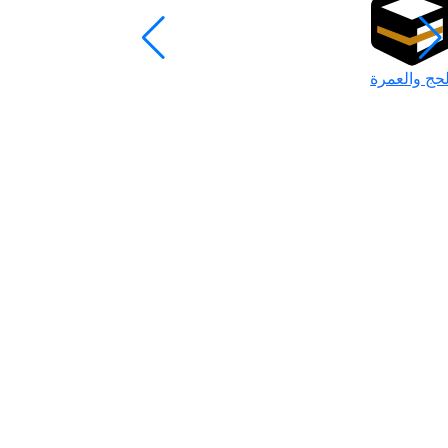
لحج والعمرة
رمضان