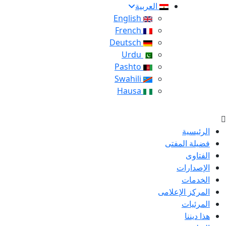
العربية
English
French
Deutsch
Urdu
Pashto
Swahili
Hausa
الرئيسية
فضيلة المفتى
الفتاوى
الإصدارات
الخدمات
المركز الإعلامى
المرئيات
هذا ديننا