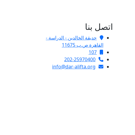
اتصل بنا
حديقة الخالدين - الدراسة -
القاهرة ص.ب 11675
107
202-25970400
info@dar-alifta.org