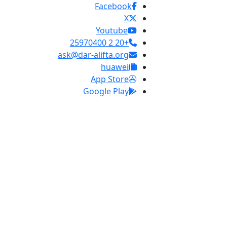
Facebook
X
Youtube
+20 2 25970400
ask@dar-alifta.org
huawei
App Store
Google Play