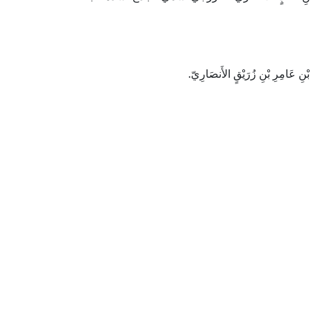
نِ عَامِرِ بْنِ زُرَيْقٍ الأَنصَارِيّ.