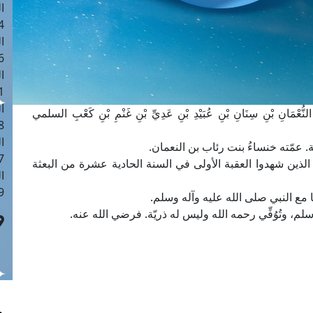
ا
 :40
ا
 :17
ا
 : 1
ا
ُعْمَانِ بْنِ سِنَانِ بْنِ عُبَيْدِ بْنِ عَدِيِّ بْنِ غَنْمِ بْنِ كَعْبِ السلمي
8
ا
سَلَمَة. عمّته خنساءُ بنت رئاب بن النعمان.
: 45
لذين شهدوا العقبة الأولى في السنة الحادية عشرة من البعثة
ا
 :10
 مع النبي صلى الله عليه وآله وسلم.
م، وتُوُفِّي رحمه الله وليس له ذريّة. فرضي الله عنه.