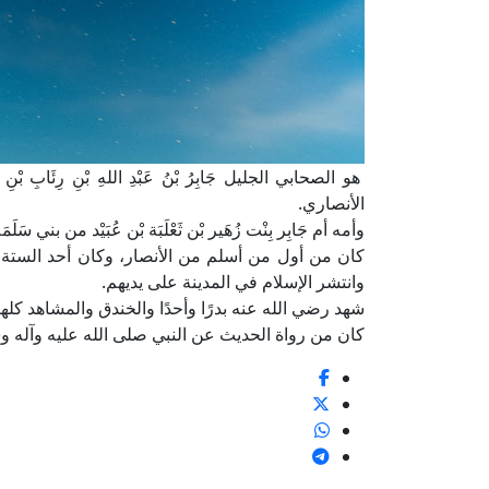
هو الصحابي الجليل جَابِرُ بْنُ عَبْدِ اللهِ بْنِ رِئَابِ بْنِ النّ
الأنصاري.
وأمه أم جَابِر بِنْت زُهَير بْن ثَعْلَبَة بْن عُبَيْد من بني 
كان من أول من أسلم من الأنصار، وكان أحد الستة ا
وانتشر الإسلام في المدينة على يديهم.
شهد رضي الله عنه بدرًا وأحدًا والخندق والمشاهد كلها
كان من رواة الحديث عن النبي صلى الله عليه وآله وسل