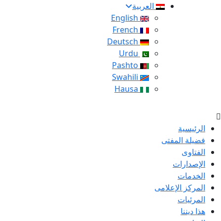
العربية
English
French
Deutsch
Urdu
Pashto
Swahili
Hausa
الرئيسية
فضيلة المفتى
الفتاوى
الإصدارات
الخدمات
المركز الإعلامى
المرئيات
هذا ديننا