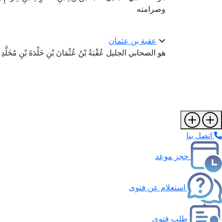
وصرامته
عقبة بن عثمان
هو الصحابي الجليل عُقْبَةُ بْنُ عُثْمَانَ بْنِ خَلْدَةَ بْنِ مُخَلَّدِ بْ
اتصل بنا
حجز موعد
استعلام عن فتوى
طلب فتوى