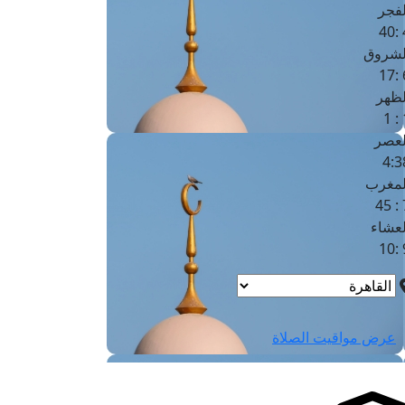
لفجر
4
لشروق
6
لظهر
1
لعصر
4:3
لمغرب
7 
لعشاء
9
عرض مواقيت الصلاة