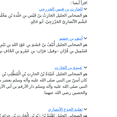
اقرأ أيضا :
الحارث بن قيس الخزرجي
هو الصحابي الجليل الحَارِثُ بنُ قَيْس بنِ خَلْدة بْنِ مَخْلَدِ بْنِ ع
جُشْم الأنْصَارِيّ الخَزْرَجِيّ، أبو خَالِدٍ.
أنيف بن جشم
هو الصحابي الجليل أُنَيْفُ بنُ جُشَمَ بنِ عَوْذِ اللهِ بنِ تَيْ
قَسْمِيلِ بنِ قُرَّانِ –وقيل: فرّان- بنِ عَمْرو بنِ الحْافِ بنِ
عبيدة بن الحارث
هو الصحابي الجليل عُبَيْدَةُ بْنُ الحارِثِ بْنِ الْمُطَّلِبِ بْ
كان أسنّ من النبي صلى الله عليه وآله وسلم بعشر س
النبي صلى الله عليه وآله وسلم دار الأرقم بن أبي ال
والحصين رضي الله عنهما.
ثعلبة الجذع الأنصاري
هو الصحابي الجليل ثَعْلَبَةُ بْنُ زَيْدِ بْنِ الْحَارِثِ بْنِ ح