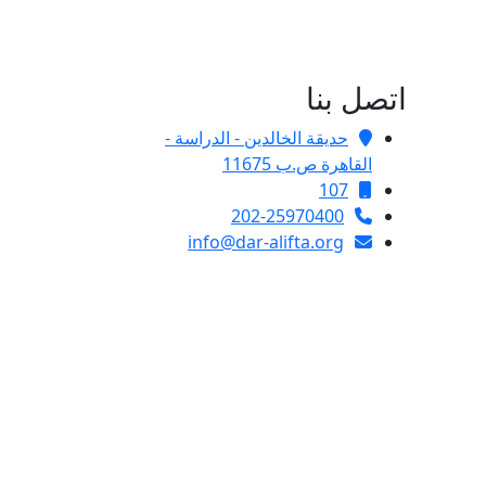
اتصل بنا
حديقة الخالدين - الدراسة -
القاهرة ص.ب 11675
107
202-25970400
info@dar-alifta.org