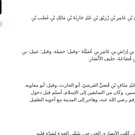
َامِرِ بْنِ زُرَيْق بْنِ عَبْدِ حَارِثَةَ بْنِ مَالِكِ بْنِ غَضْب بْنِ
ا
مِ بنِ إرَاشِ بنِ عَامِرِ بنِ عُمَيْلَةَ –وقيل: حميلة. وقيل: عبيل- بنِ
 قُضَاعَةَ، حليف الأَنْصَارِ.
نِ عَبْدِ مَنَافٍ بْنِ قُصَيٍّ القرشيّ. أبو الحارث، وقيل: أبو معاوية.
نين، وكان من السابقين إلى الإسلام، أسلم قبل دخول
أرقم رضي الله عنه، وهاجر إلى المدينة مع أخويه الطفيل
ِرَامِ بْنِ كَعْبٍ الأنصاري الخزرجي. سُمِّي الجذع لشدّة قلبه