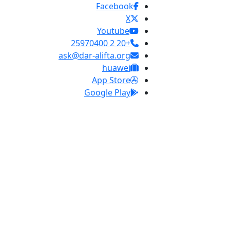
Facebook
X
Youtube
+20 2 25970400
ask@dar-alifta.org
huawei
App Store
Google Play