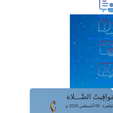
ب فتوى
تعلام عن فتوى
ز موعد
فتوى الهاتفية
َواقِيتُ الصَّـــلاة
اهرة · 06 أغسطس 2026 م