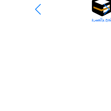
لحج والعمرة
رمضان