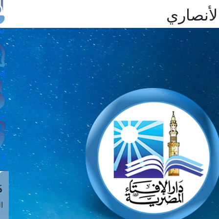
الأنصاري
طل
اس
حج
ال
م
الق