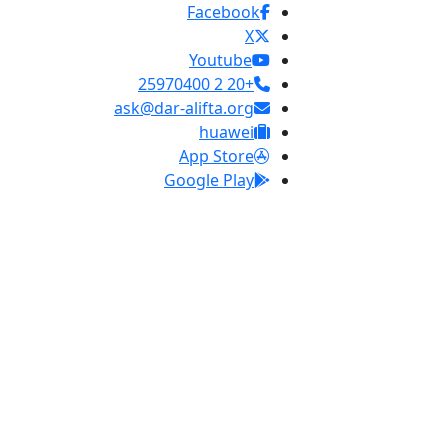
Facebook
X
Youtube
+20 2 25970400
ask@dar-alifta.org
huawei
App Store
Google Play