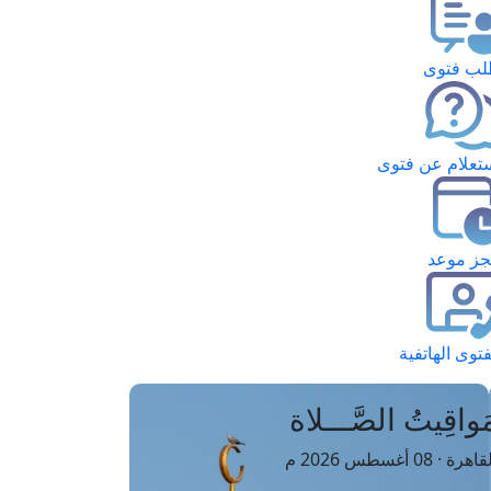
ب فتوى
تعلام عن فتوى
ز موعد
فتوى الهاتفية
َواقِيتُ الصَّـــلاة
اهرة · 08 أغسطس 2026 م