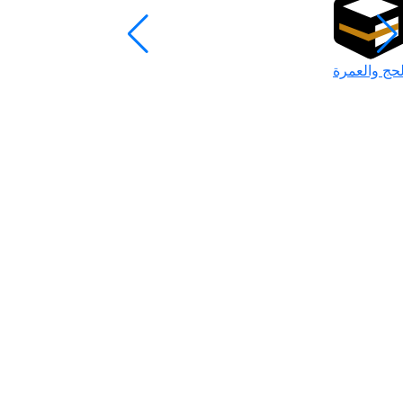
لحج والعمرة
رمضان