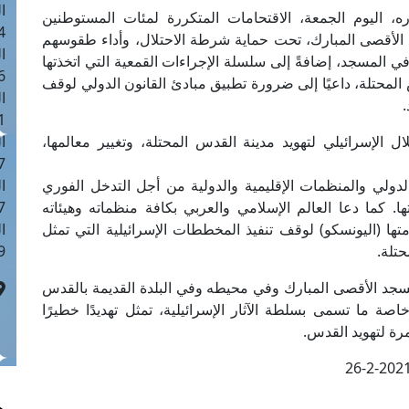
ا
، اليوم الجمعة، الاقتحامات المتكررة لمئات المستوطنين
 :42
د الأقصى المبارك، تحت حماية شرطة الاحتلال، وأداء طقوسهم
ا
ُر في المسجد، إضافةً إلى سلسلة الإجراءات القمعية التي اتخذتها
 :18
المحتلة، داعيًا إلى ضرورة تطبيق مبادئ القانون الدولي لوقف
ا
.
 : 1
الإسرائيلي لتهويد مدينة القدس المحتلة، وتغيير معالمها،
ا
7
دولي والمنظمات الإقليمية والدولية من أجل التدخل الفوري
ا
. كما دعا العالم الإسلامي والعربي بكافة منظماته وهيئاته
: 43
ا (اليونسكو) لوقف تنفيذ المخططات الإسرائيلية التي تمثل
ا
حتلة.
 :8
سجد الأقصى المبارك وفي محيطه وفي البلدة القديمة بالقدس
اصة ما تسمى بسلطة الآثار الإسرائيلية، تمثل تهديدًا خطيرًا
رة لتهويد القدس.
26-2-202