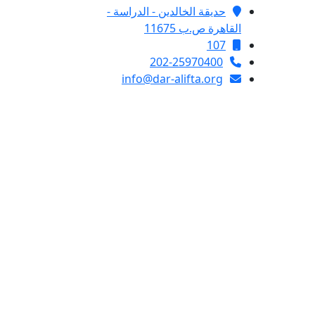
حديقة الخالدين - الدراسة -
القاهرة ص.ب 11675
107
202-25970400
info@dar-alifta.org