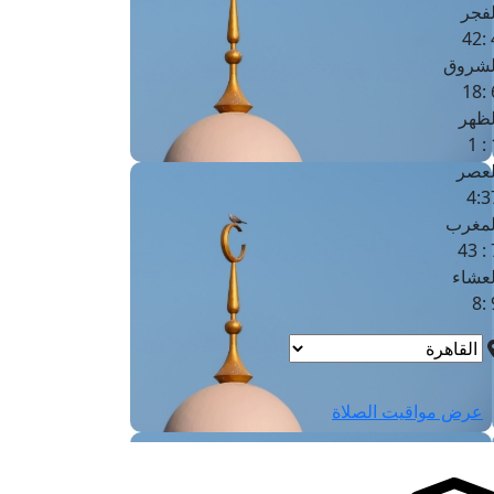
لفجر
4
لشروق
6
لظهر
1
لعصر
4:3
لمغرب
7 
لعشاء
9
عرض مواقيت الصلاة