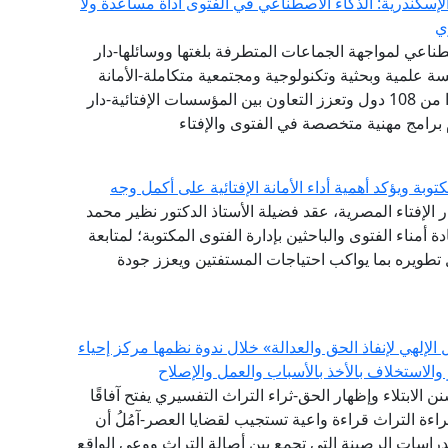
إسكندرية: الذكاء الاصطناعي في الفتوى أداة مساعدة ولا
ي
طناعي لمواجهة الجماعات المتطرفة بلغتها ووسائلها-دار
 علمية وبحثية وتكنولوجية ومجتمعية متكاملة-الأمانة
العامة لدور وهيئات الإفتاء في العالم تضم 111 عضوًا من 108 دول وتعزز التعاون بين المؤسسات الإفتائية-دار
 برامج مهنية متخصصة في الفتوى والإفتاء
توبة ويؤكد أهمية أداء الأمانة الإفتائية على أكمل وجه
ر الإفتاء المصرية، عقد فضيلة الأستاذ الدكتور نظير محمد
دة أمناء الفتوى والباحثين بإدارة الفتوى المكتوبة؛ لمتابعة
طويره بما يواكب احتياجات المستفتين ويعزز جودة
إلهي لإنفاذ الحق والعدالة» خلال ندوة نظمها مركز إحياء
والاستخلاف بالأخذ بالأسباب والعمل والإصلاح
سنن الابتلاء وإظهار الحق-ثراء التراث التفسيري يفتح آفاقًا
اءة التراث قراءة واعية تستجيب لقضايا العصر-آمُلُ أن
الدراسات الرصينة التي تجمع بين أصالة التراث ووعي الواقع