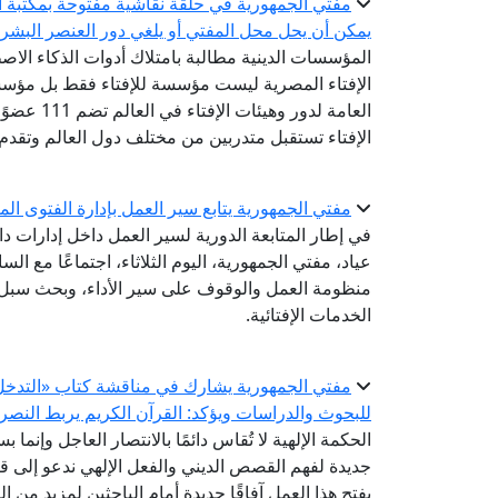
مفتي الجمهورية في حلقة نقاشية مفتوحة بمكتبة ال
يمكن أن يحل محل المفتي أو يلغي دور العنصر البشر
المؤسسات الدينية مطالبة بامتلاك أدوات الذكاء الاص
الإفتاء المصرية ليست مؤسسة للإفتاء فقط بل مؤسسة
الإفتاء تستقبل متدربين من مختلف دول العالم وتقدم
مفتي الجمهورية يتابع سير العمل بإدارة الفتوى المك
في إطار المتابعة الدورية لسير العمل داخل إدارات دا
عياد، مفتي الجمهورية، اليوم الثلاثاء، اجتماعًا مع السا
منظومة العمل والوقوف على سير الأداء، وبحث سبل ت
الخدمات الإفتائية.
مفتي الجمهورية يشارك في مناقشة كتاب «التدخل ال
للبحوث والدراسات ويؤكد: القرآن الكريم يربط النصر 
الحكمة الإلهية لا تُقاس دائمًا بالانتصار العاجل وإنما ب
جديدة لفهم القصص الديني والفعل الإلهي ندعو إلى قر
يفتح هذا العمل آفاقًا جديدة أمام الباحثين لمزيد من 