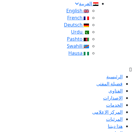
العربية
English
French
Deutsch
Urdu
Pashto
Swahili
Hausa
الرئيسية
فضيلة المفتى
الفتاوى
الإصدارات
الخدمات
المركز الإعلامى
المرئيات
هذا ديننا