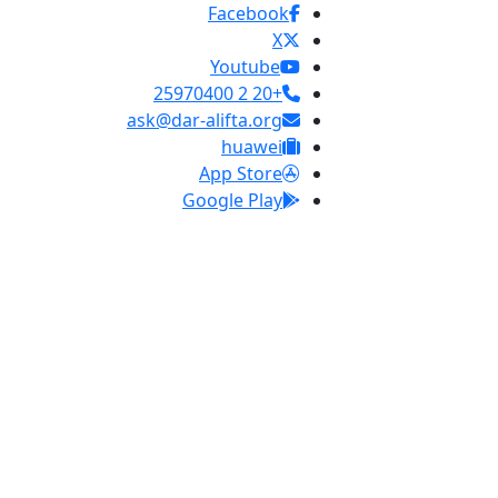
Facebook
X
Youtube
+20 2 25970400
ask@dar-alifta.org
huawei
App Store
Google Play