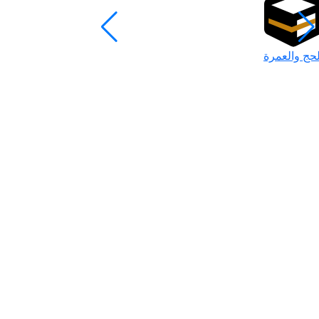
لحج والعمرة
رمضان