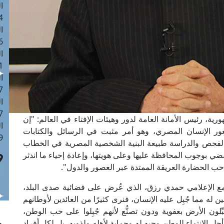
ا
 :42
ا
 :18
ا
 : 1
ا
7
ا
: 43
ية، رئيس الأمانة العامة لدور وهيئات الإفتاء في العالم: "إن
ا
وشعور الإنسان المصري، وهو أمر مثبت في الرسائل والكتابات
 :8
ت بالفحص والدراسة طبيعة البنية الشخصية المصرية في الخطاب
ضي بوجوب المحافظة عليها وعلى هويتها، وإعادة إحياء ما اندثر
حب الحضارة العريقة الممتدة عبر العصور والدول".
مع الإعلامي حمدي رزق، الذي عُرض على فضائية صدى البلد،
ن له مما جُبِل عليه الإنسان، فنرى كثيرًا من العائدين لأوطانهم
لون الأرض بعفوية ودون تصنُّع لأنهم جُبِلوا على حب الوطن،
 الانتماء للوطن وحبه له وحماية لأهله ولذويه، بل لكل أفراد