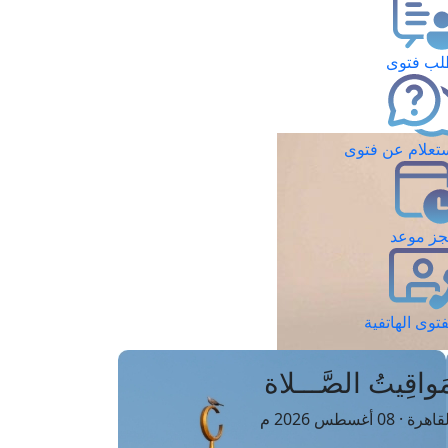
ب فتوى
تعلام عن فتوى
ز موعد
فتوى الهاتفية
َواقِيتُ الصَّـــلاة
اهرة · 08 أغسطس 2026 م