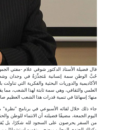
قال فضيلة الأستاذ الدكتور شوقي علام -مفتي الجمهور
حُبَّ الوطنِ سمة إنسانية مُتجذِّرَةٌ في وجدان 
الأكاديمية والدوريات البحثية والفكرية التي تناول
العلمي والثقافي، وهي سمة ثابتة لهذا الشعب، مما يق
منها؛ إسهامًا في تنمية قدرات هذا الشعب العظيم صا
جاء ذلك خلال لقائه الأسبوعي في برنامج "نظرة" 
اليوم الجمعة، مضيفًا فضيلته أن الانتماء للوطن والحني
من السفر يحرصون على السجود لله شكرًا، بل يُقبِّ
وكذلك الجندي المحارب يضحي بنفسه استشهادًا من أجل