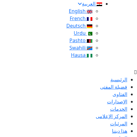
العربية
English
French
Deutsch
Urdu
Pashto
Swahili
Hausa
الرئيسية
فضيلة المفتى
الفتاوى
الإصدارات
الخدمات
المركز الإعلامى
المرئيات
هذا ديننا