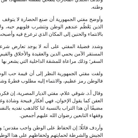
وطنه.
وأوضح مفتي الجمهورية أن صنع الحضارة لا يتوقف عند
الذين يَعْظُم عندهم الوطن وتتشرب قلوبهم حبه، 
بالانتماء والحنين إلى المكان الذي ترعرع فيه وأصبحت
وشدد فضيلة المفتي على أنه لا يوجد تعارض شرعي ب
المستقر الآمن يحمي الدين والعقيدة والأخلاق والقيم
السفر؛ وذلك مراعاة للمشقة الداخلية التي يشعر بها ا
ولفت مفتي الجمهورية النظر إلى أن قيمة حب الوطن 
فالوطن رمز عظيم، والانتماء إليه مطلوب فطرةً وشرع
وقال أ.د. شوقي علام، مفتي الديار المصرية، إن فكرة
العفن كما يقول الإخوان، فهي أفكار قبيحة وشاذة وغ
مضيفًا أن هذا التراب بالنسبة لنا كالذهب نفديه بالن
وفقهاء التابعين رضوان الله عليهم أجمعين.
وأردف قائلًا: إن الحفاظ على الوطن واجب مقدس؛ ولذ
الجيش والشرطة لحمايتهم ولحفاظهم على هذا الوطن