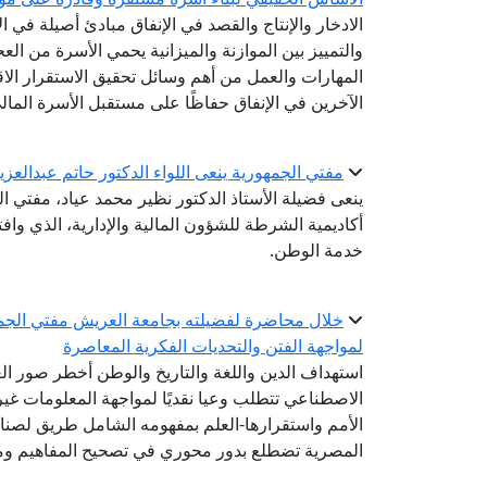
الادخار والإنتاج والقصد في الإنفاق مبادئ أصيلة في ا
والتمييز بين الموازنة والميزانية يحمي الأسرة من ال
المهارات والعمل من أهم وسائل تحقيق الاستقرار الاق
الآخرين في الإنفاق حفاظًا على مستقبل الأسرة المال
مفتي الجمهورية ينعى اللواء الدكتور حاتم عبدالعز
ينعى فضيلة الأستاذ الدكتور نظير محمد عياد، مفتي ال
أكاديمية الشرطة للشؤون المالية والإدارية، الذي واف
خدمة الوطن.
خلال محاضرة لفضيلته بجامعة العريش مفتي الجمه
لمواجهة الفتن والتحديات الفكرية المعاصرة
استهداف الدين واللغة والتاريخ والوطن أخطر صور الع
الاصطناعي تتطلب وعيا نقديًا لمواجهة المعلومات غير ا
الأمم واستقرارها-العلم بمفهومه الشامل طريق لصناع
المصرية تضطلع بدور محوري في تصحيح المفاهيم وم