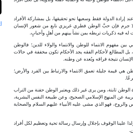
 إرادة الدولة فقط وسعيها نحو تحقيقها، بل بمشاركة الأفراد
ا
ولا جرم فإن حبَّ الوطن فطري غريزي نابع من شعور الإنسان
 له فيه ذكريات تربطه بمن نشأ بينهم من أهلٍ وأحبابٍ.
ين مفهوم الانتماء للوطن والانتماء والولاء للدين؛ فالوطن
، بل المطالع لأحكام الفقه يجد الأحكام تكون مخففة في حالات
لإنسان نتيجة فراقه وبُعده عن وطنه.
هي قيمة جليلة تعمق الانتماء والارتباط بين الفرد والأرض؛
ًا.
 الوطن ثابتة، ومن يرى غير ذلك ويعتبر الوطن حفنة من التراب
ريبة عن المنهج الإسلامي الصحيح، وعن طبيعة النفس البشرية،
فس والروح، فهو الذي مشى عليه الأنبياء عليهم السلام والصحابة
ا علينا الوقوف بإجلال وإرسال رسالة تحية وتعظيم لكل أفراد
.