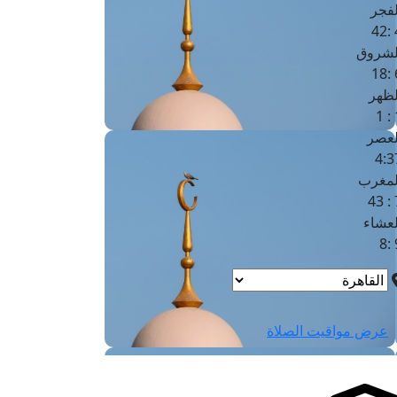
لفجر
4
لشروق
6
لظهر
1
لعصر
4:3
لمغرب
7 
لعشاء
9
عرض مواقيت الصلاة