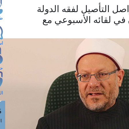
صل التأصيل لفقه الدولة
 في لقائه الأسبوعي مع
طل
اس
حج
ال
م
الق