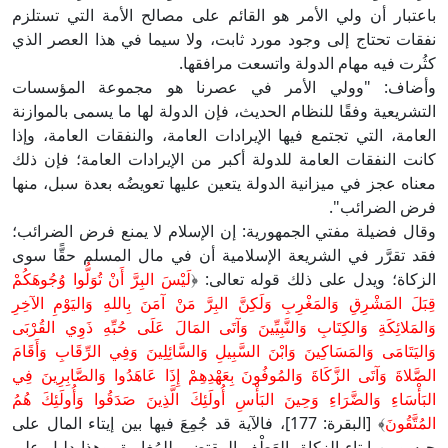
باعتبار أن ولي الأمر هو القائم على مصالح الأمة التي تستلزم
نفقات تحتاج إلى وجود مورد ثابت، ولا سيما في هذا العصر الذي
كثُرت فيه مهام الدولة واتسعت مرافقها.
وأضاف: "وولي الأمر في عصرنا هو مجموعة المؤسسات
التشريعية وفقًا للنظام الحديث، فإن الدولة لها ما يسمى بالموازنة
العامة، التي تجتمع فيها الإيرادات العامة، والنفقات العامة، وإذا
كانت النفقات العامة للدولة أكبر من الإيرادات العامة؛ فإن ذلك
معناه عجز في ميزانية الدولة يتعين عليها تعويضُه بعدة سبل، منها
فرض الضرائب".
وقال فضيلة مفتي الجمهورية: إن الإسلام لا يمنع فرض الضرائب؛
فقد تقرَّر في الشريعة الإسلامية أن في مال المسلم حقًّا سوى
الزكاة؛ ويدل على ذلك قوله تعالى: ﴿
لَيْسَ البِرَّ أَنْ تُوَلُّوا وُجُوهَكُمْ
قِبَلَ المَشْرِقِ وَالمَغْرِبِ وَلَكِنَّ البِرَّ مَنْ آمَنَ بِاللهِ وَاليَوْمِ الآخِرِ
وَالمَلائِكَةِ وَالكِتَابِ وَالنَّبِيِّينَ وَآتَى المَالَ عَلَى حُبِّهِ ذَوِي القُرْبَى
وَاليَتَامَى وَالمَسَاكِينَ وَابْنَ السَّبِيلِ وَالسَّائِلِينَ وَفِي الرِّقَابِ وَأَقَامَ
الصَّلاةَ وَآتَى الزَّكَاةَ وَالمُوفُونَ بِعَهْدِهِمْ إِذَا عَاهَدُوا وَالصَّابِرِينَ فِي
البَأْسَاءِ وَالضَّرَاءِ وَحِينَ البَأْسِ أُولَئِكَ الَّذِينَ صَدَقُوا وَأُولَئِكَ هُمُ
المُتَّقُونَ
﴾ [البقرة: 177]، فالآية قد جُمِعَ فيها بين إيتاء المال على
حبه وبين إيتاء الزكاة بالعَطْفِ المقتضِي للمُغايرة، وهذا دليل على