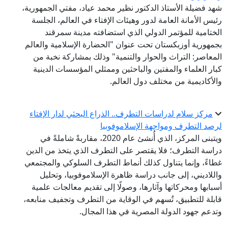
شهد فضيلة الأستاذ الدكتور نظير محمد عياد، مفتي الجمهورية،
رئيس الأمانة العامة لدور وهيئات الإفتاء في العالم، الجلسة
الختامية للمؤتمر الدولي الذي استضافته مدينة سمرقند
بجمهورية أوزبكستان تحت عنوان "الحضارة الإسلامية والعالم
المعاصر: التراث والحوار والتنمية" وذلك بمشاركة نخبة من
كبار العلماء والمفتين والباحثين وممثلي المؤسسات الدينية
والأكاديمية من مختلف دول العالم.
مركز سلام لدراسات التطرف.. الذراع البحثي لدار الإفتاء
لرصد التطرف ومواجهة الإسلاموفوبيا
ويتبنى المركز، الذي أُنشئ عام 2020، مقاربةً شاملةً في
دراسة التطرف؛ فلا يقتصر على التطرف الذي يتخذ من الدين
غطاءً، وإنما يتناول كذلك أنماط التطرف السلوكي والمجتمعي
واللاديني، إلى جانب دراسة ظاهرة الإسلاموفوبيا، وتحليل
أسبابها ومحركاتها وآثارها، وصولًا إلى تقديم معالجات علمية
قابلة للتطبيق، تُسهم في الوقاية من التطرف وتجفيف منابعه،
وتدعم جهود الدولة المصرية في هذا المجال.