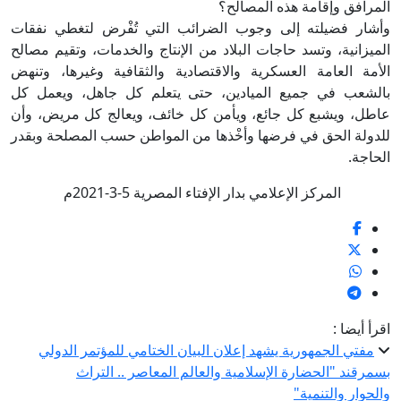
المرافق وإقامة هذه المصالح؟
وأشار فضيلته إلى وجوب الضرائب التي تُفْرض لتغطي نفقات
الميزانية، وتسد حاجات البلاد من الإنتاج والخدمات، وتقيم مصالح
الأمة العامة العسكرية والاقتصادية والثقافية وغيرها، وتنهض
بالشعب في جميع الميادين، حتى يتعلم كل جاهل، ويعمل كل
عاطل، ويشبع كل جائع، ويأمن كل خائف، ويعالج كل مريض، وأن
للدولة الحق في فرضها وأخْذها من المواطن حسب المصلحة وبقدر
الحاجة.
المركز الإعلامي بدار الإفتاء المصرية 5-3-2021م
اقرأ أيضا :
مفتي الجمهورية يشهد إعلان البيان الختامي للمؤتمر الدولي
بسمرقند "الحضارة الإسلامية والعالم المعاصر .. التراث
والحوار والتنمية"