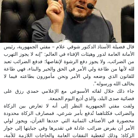
قال فضيلة الأستاذ الدكتور شوقي علام – مفتي الجمهورية، رئيس
الأمانة العامة لدور وهيئات الإفتاء في العالم: "إنه لا يجوز التهرب
من الضرائب، ولا يجوز دفع الرشوة لإنقاصها؛ فدفع الضرائب تعبد
لله لأنها من طاعة ولي الأمر في الحق والخير والبناء، فهي طاعة
للقانون الذي وضعه ولي الأمر ونحن مأمورون بطاعته فيما لا
يخالف الله ورسوله".
جاء ذلك خلال لقائه الأسبوعي مع الإعلامي حمدي رزق على
فضائية صدى البلد، والذي أذيع اليوم الجمعة.
ولفت مفتي الجمهورية النظر إلى أنه لا تعارض بين الزكاة
والضرائب فكلتاهما تُدفع بأمر شرعي، فمصارف الزكاة محدودة
محصورة في الأصناف الثمانية التي حددها القرآن، ويجوز لولي
الأمر أن يفرض ضرائب عادلة في تقديرها وفي جبايتها إلى جوار
الزكاة؛ وذلك لتغطية النفقات العامة والحاجات اللازمة للأمة،