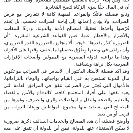
أن في المال حقًّا سوَى الزكاة لتصح المُغايرة.
وتابع فضيلته قائلًا: والقواعد الفقهية كافة لا تتعارض مع فرض
الضرائب، ولا يؤدي إعمالها إلى إباحة الضرائب فحسب، بل يُحتم
فَرْضها وأخْذها؛ تحقيقًا لمصالح الأمة والدولة، ودرءًا للمفاسد
والأضرار والأخطار عنها، فمن القواعد الشرعية المقررة: "أن
الضرورة تُقَدَّر بقدرها"، فيجب ألا يتجاوز بالضرورة القدر الضروري،
وأن يراعَى في وضعها وطُرُق تحصيلها ما يخفف وقعها على الأفراد،
وهذا ما تراعيه الدولة المصرية مع الممولين وأصحاب الإقرارات
الضريبية بكل نزاهة وشفافية.
وقد أكد فضيلة الأستاذ الدكتور أن الأساس في الضرائب هو تكوين
مال للدولة تستعين به على القيام بواجباتها، والوفاء بالتزاماتها،
فالأموال التي تُجبَى من الضرائب تنفق في المرافق العامة التي
يعود نفعها على أفراد المجتمع كافة، كالدفاع والأمن والقضاء
والتعليم والصحة والنقل والمواصلات والري والصرف، وغيرها من
المصالح التي يستفيد منها مجموع المواطنين ورعايا الدولة، من
قريب أو من بعيد.
وأوضح فضيلته أن هذه المصالح والخدمات السالف ذكرها ضرورية
لا يمكن الاستغناء عنها للدولة، فمن أين للدولة أن تنفق على هذه