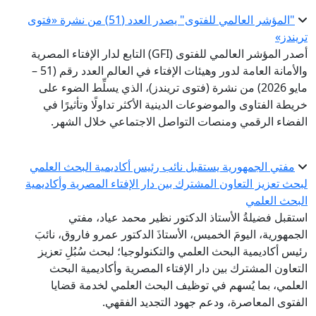
"المؤشر العالمي للفتوى" يصدر العدد (51) من نشرة «فتوى
تريندز»
أصدر المؤشر العالمي للفتوى (GFI) التابع لدار الإفتاء المصرية
والأمانة العامة لدور وهيئات الإفتاء في العالم العدد رقم (51 –
مايو 2026) من نشرة (فتوى تريندز)، الذي يسلِّط الضوء على
خريطة الفتاوى والموضوعات الدينية الأكثر تداولًا وتأثيرًا في
الفضاء الرقمي ومنصات التواصل الاجتماعي خلال الشهر.
مفتي الجمهورية يستقبل نائب رئيس أكاديمية البحث العلمي
لبحث تعزيز التعاون المشترك بين دار الإفتاء المصرية وأكاديمية
البحث العلمي
استقبل فضيلةُ الأستاذ الدكتور نظير محمد عياد، مفتي
الجمهورية، اليومَ الخميس، الأستاذَ الدكتور عمرو فاروق، نائبَ
رئيس أكاديمية البحث العلمي والتكنولوجيا؛ لبحث سُبُلِ تعزيز
التعاون المشترك بين دار الإفتاء المصرية وأكاديمية البحث
العلمي، بما يُسهم في توظيف البحث العلمي لخدمة قضايا
الفتوى المعاصرة، ودعم جهود التجديد الفقهي.