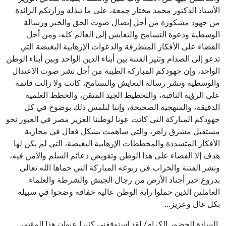
الأستاذ الدكتور محمد مختار جمعة، على ما تبذله وزارتكم الرائدة
من جهود مشكورة من أجل إيصال صوت الحق والخير ورسالة
الوسطية ودعوة التسامح والتعايش إلى العالم كله، ومن أجل
القضاء على الأفكار المتطرفة والدعوات الإرهابية البغيضة التي
تدعو إلى الصدام وتثير الفتنة بين أبناء الدين الواحد وبين أبناء الوطن
الواحد، وإن جهودكم المباركة الطيبة من أجل نشر صوت الاعتدال
والوسطية ونشر رسالة التعايش والتسامح، كانت ولا زالت قائمة
على الرؤية الثاقبة، والتخطيط الجيد المتقن، والخطط العلمية
الدقيقة، والمنهجية الصحيحة، وإننا لنلمس ذلك بوضوح في كل
جهودكم المباركة التي كانت عونا لوطننا العزيز مصر في العبور نحو
مستقبل مشرق زاهر، والتي ساهمت بشكل فعال في محاربة
الأفكار المتشددة والمخططات الإرهابية البغيضة، التي لم يكن لها
هدف إلا القضاء على هذا الوطن وتقويض دعائم السلم والأمن فيه،
ونشر الفتنة والخراب في ربوعه المباركة التي حماها الله تعالى
بدروع خير أجناد الأرض من رجال الجيش والشرطة والعلماء
العاملين الذين حملوا راية الوطن عالية خفاقة وضحوا في سبيله
بكل غال وعزيز...
السادة الحضور الكرام/ لقد استوقفني كثيرا عنوان هذا المؤتمر