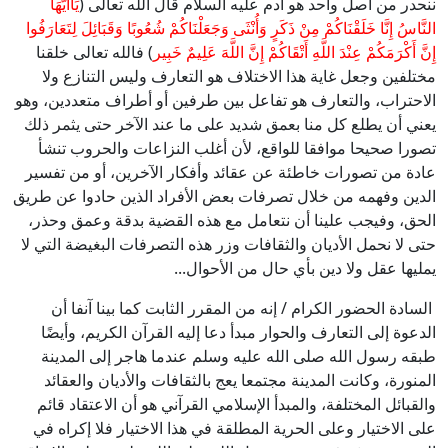
ننحدر من أصل واحد هو آدم عليه السلام قال الله تعالى (
يَاأَيُّهَا
النَّاسُ إِنَّا خَلَقْنَاكُمْ مِنْ ذَكَرٍ وَأُنْثَى وَجَعَلْنَاكُمْ شُعُوبًا وَقَبَائِلَ لِتَعَارَفُوا
إِنَّ أَكْرَمَكُمْ عِنْدَ اللَّهِ أَتْقَاكُمْ إِنَّ اللَّهَ عَلِيمٌ خَبِير
) فالله تعالى خلقنا
مختلفين وجعل غاية هذا الاختلاف هو التعارف وليس التنازع ولا
الاحتراب، والتعارف هو تفاعل بين طرفين أو أطراف متعددين، وهو
يعني أن يطلع كل منا بعمق شديد على ما عند الآخر حتى يثمر ذلك
تصورا صحيحا موافقا للواقع، لأن أغلب النزاعات والحروب تنشأ
عادة من تصورات خاطئة عن عقائد وأفكار الآخرين، أو من تفسير
الدين وفهمه من خلال تصرفات بعض الأفراد الذين حادوا عن طريق
الحق، وفيجب علينا أن نتعامل مع هذه القضية بدقة وعمق وحذر،
حتى لا نحمل الأديان والثقافات وزر هذه التصرفات البغيضة التي لا
يمليها عقل ولا دين بأي حال من الأحوال...
السادة الحضور الكرام / إنه من المقرر الثابت كما بينا آنفا أن
الدعوة إلى التعارف والحوار مبدأ دعا إليه القرآن الكريم، وأيضًا
طبقه رسول الله صلى الله عليه وسلم عندما هاجر إلى المدينة
المنورة، وكانت المدينة مجتمعا يعج بالثقافات والأديان والعقائد
والقبائل المختلفة، والمبدأ الإسلامي القرآني هو أن الاعتقاد قائم
على الاختيار وعلى الحرية المطلقة في هذا الاختيار فلا إكراه في