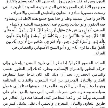
الدين، ومن ثم فقد وضع رسول الله صلى الله عليه وسلم بالاتفاق
مع جميع الأطياف الموجودة في المدينة وثيقة المدينة التاريخية التي
رسخت دستوريا مباديء التعاون والتعايش السلمي والاعتراف
بالآخر واعتبار المدينة وطنا واحدا يسع جميع هذه الأطياف وتتساوى
فيه الحقوق والواجبات، وتحترم فيه الخصوصية الدينية والانتماء
العرقي، كما روي عن عَنْ سَهْلِ بْنِ سَعْدٍ قَالَ: قَالَ رَسُولُ اللَّهِ صَلَّى
اللهُ عَلَيْهِ وَسَلَّمَ: «النَّاسُ سَوَاسِيَةٌ كَأَسْنَانِ الْمِشْطِ وَإِنَّمَا يَتَفَاضَلُونَ
بِالْعَافِيَةِ , وَالْمَرْءُ كَثِيرٌ بِأَخِيهِ , وَلَا خَيْرَ فِي صُحْبَةِ مَنْ لَا يَرَى لَكَ مِنَ
الْحَقِّ مِثْلَ مَا تَرَى لَهُ» رواه أبو الشيخ الأصبهاني والخطابي في
العزلة..
السادة الحضور الكرام/ إذا نظرنا إلى تاريخ البشرية بإمعان وإلى
حركة التطور والعمران الإنساني، ونظرنا كذلك إلى التطور العلمي
والتنامي الحضاري، نجد أن ذلك كله كان نتاجا جيدا للتعارف
الفكري والتبادل المعرفي بين أبناء الشعوب والثقافات المختلفة
وهو ما دعا إليه القرآن الكريم، فالمعرفة بطبيعتها تحتاج إلى عقول
متواصلة ومتعاونة حتى تثمر تلك الثمرة التي تعود بالنفع العام على
البشرية، ورأينا في واقعنا المعاصر كيف استطاعت دول العالم عن
طريق التعاون والتبادل المعرفي والعلمي أن تقلل بشكل كبير من