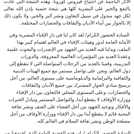
الآثار الناجمة عن اجتياح فيروس كورونا، وهذه النتيجة التي عادت
بالنفع والخير على البشرية كلها هي نتيجة حتمية بإذن الله تعالى
لكل جهد مبذول في سبيل التعاون ونشر البر والخير، ولا يكون ذلك
إلا بالحوار بين أبناء الأديان والثقافات والحضارات المختلفة..
السادة الحضور الكرام/ لقد كان لنا في دار الإفتاء المصرية وفي
الأمانة العامة لدور وهيئات الإفتاء في العالم اهتمام كبير بهذا
الملف، وبذلنا فيه العديد من الجهود من الإصدرات والبحوث علمية
وعقدنا العديد من المؤتمرات العالمية المعروفة، والدورات
التدريبية، وقمنا بالعديد من الرحلات المتواصلة التي لا تنقطع إلى
دول العالم، ونحن على تواصل مستمر مع جميع الهيئات الدينية
والثقافية والبرلمانية والدبلوماسية على مستوى العالم، من أجل
ترسيخ مبادي الحوار المشترك بين جميع الأديان والثقافات
والحضارات، وعلى المستوى المحلي فالتعاون بين دار الإفتاء
ووزارة الأوقاف لا ينقطع أبدا، والتواصل المستمر وتبادل الخبرات
والأفكار وتوحيد الجهود من أجل القضاء على العنف ونشر ثقافة
المحبة قائم لا ينقطع أبدا بين دار الإفتاء ووزارة الأوقاف من أجل
مصلحة الوطن ونشر ثقافة السلام في العالم كله.
السادة الحضور الكرام / إن هذه القضية الهامة الذي اجتمعنا من