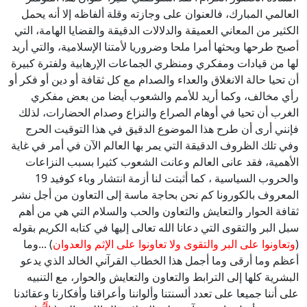
العالمي المبارك، فالعنوان على وجازته وقلة ألفاظه إلا أنه يحمل
الكثير من المعاني العميقة والدلالات الدقيقة والقضايا الهامة، التي
أصبح طرحها وبحثها أمرا ملحا وضروريا لأمتنا الإسلامية، والتي أريد
لها من قيادات ومفكري ومنظري الجماعات الإرهابية ولفترة كبيرة
أن تحيا حالة الانغلاق والعداء والصدام مع كل ثقافة أو دين أو فكر أو
رأي مخالف، وكما أريد للأمم والشعوب أيضا من بعض مفكري
الغرب أن تحيا في أوهام الصراع والنزاع وصدام الحضارات، لذلك
فإنني أرى أن طرح هذا الموضوع الدقيق في هذا التوقيت الحرج
وفي تلك الظروف الدقيقة التي يمر بها العالم الآن في أمر في غاية
الأهمية، فقد عانى العالم وعانت الشعوب كثيرا بسبب النزاعات
والحروب السياسية ، كما أثبتت لنا أزمة انتشار وباء كوفيد 19
المعروف بالكورونا كم نحن بحاجة ماسة إلى التعاون من أجل نشر
ثقافة الحوار والتعايش والتعاون والحب والسلام التي هي من أهم
سبل البر والتقوى التي دعانا الله تعالى إليها في كتابه الكريم بقوله
(
وتعاونوا على البر والتقوى ولا تعاونوا على الإثم والعدوان
) ...وما
أعظم وما أرقى وما أجمل هذا الخطاب القرآني الخالد الذي يدعو
البشرية كلها إلى الترابط والتعاون والتعايش والحوار، مع التنبيه
على أننا جميعا على تعدد ألسنتنا وألواننا وأعراقنا وأفكارنا وعقائدنا