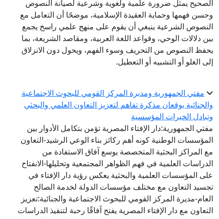
الصحيح يمثل ضرورة علمية ولُغوية وشرعية لصيانة النصوص
وحسن فهمها وحماية العقيدة الإسلامية، موضحًا أن التعامل مع
النصوص الشرعية ينبغي أن يقوم على منهج علمي راسخ يجمع
بين دلالات الوحي، وقواعد اللغة العربية، ومقاصد الشريعة، بما
يحفظ النصوص من التحريف وسوء الفهم، ويحول دون الانزلاق
إلى الغلو أو التشبيه أو التعطيل.
مفتي الجمهورية ومديرة المركز القومي للبحوث الاجتماعية
والجنائية يوقعان مذكرة تفاهم لتعزيز التعاون العلمي والبحثي
وتبادل الخبرات المؤسسية
مفتي الجمهورية:دار الإفتاء المصرية تؤمن بتكامل الأدوار بين
المؤسسات الوطنية كونه أهم ركائز بناء الوعي الرشيد-التعاون
مع المراكز البحثية المتخصصة يوسع آفاق الاستفادة من
الدراسات العلمية في فهم الظواهر المجتمعية وتحليلها-الانفتاح
على المؤسسات العلمية والبحثية يعكس رؤية دار الإفتاء في
تجسيد التعاون مع مختلف مؤسسات الدولة لخدمة الصالح
العام-مديرة المركز القومي للبحوث الاجتماعية والجنائية:تعزيز
التعاون مع دار الإفتاء المصرية يفتح آفاقًا رحبة لتنفيذ الدراسات