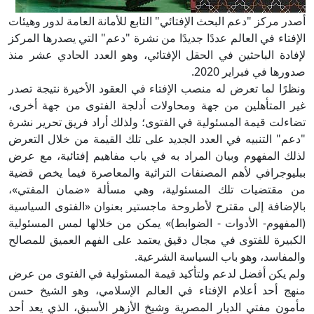
أصدر مركز "دعم البحث الإفتائي" التابع للأمانة العامة لدور وهيئات
الإفتاء في العالم عددًا جديدًا من نشرة "دعم" التي يصدرها المركز
لإفادة الباحثين في الحقل الإفتائي، وهو العدد الحادي عشر منذ
صدورها في فبراير 2020.
ونظرًا لما تعرض له منصب الإفتاء في العقود الأخيرة نتيجة تصدر
غير المتأهلين من جهة ومحاولات أدلجة الفتوى من جهة أخرى،
تضاءلت قيمة المسئولية في الفتوى؛ ولذلك أراد فريق تحرير نشرة
"دعم" التنبيه في العدد الجديد على تلك القيمة من خلال التعرض
لذلك المفهوم وبيان المراد به في باب مفاهيم إفتائية، مع عرض
ببليوجرافي لأهم المصنفات التراثية والمعاصرة فيما يخص قضية
من مقتضيات تلك المسئولية، وهي مسألة «ضمان المفتي»،
بالإضافة إلى مقترح لأطروحة ماجستير بعنوان «الفتوى السياسية
(المفهوم- الأدوات - الضوابط)» يمكن من خلالها لمس المسئولية
الكبيرة للفتوى في مجال دقيق يعتمد على الفهم العميق للمصالح
والمفاسد، وهو باب السياسة الشرعية.
ولم يكن أفضل لدعم ولتأكيد قيمة المسئولية في الفتوى من عرض
منهج أحد أعلام الإفتاء في العالم الإسلامي، وهو الشيخ حسن
مأمون مفتي الديار المصرية وشيخ الأزهر الأسبق، الذي يعد أحد