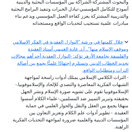
والبحوث المشتركة-الشراكة بين المؤسسات البحثية والدينية
أنموذج للتكامل المؤسسي-تبادل الخبرات وتنفيذ البرامج البحثية
والتدريبية المشتركة يعزز كفاءة العمل المؤسسي ويدعم بناء
مبادرات علمية تستجيب لتحديات الواقع ومستجداته
خلال كلمتها في ورشة "النوازل العقدية في الفكر الإسلامي
وموقف الإسلام منها".. أ.د. غادة الغنيمي أستاذ العقيدة
والفلسفة بجامعة الأزهر تؤكد: -النوازل العقدية أحد أهم مجالات
تجديد الخطاب الديني وتستلزم اجتهادًا علميًّا يجمع بين أصالة
التراث ومتطلبات الواقع.
- التراث الكلامي الإسلامي يمتلك أدوات راسخة لمواجهة
الشبهات الفكرية المعاصرة والتصدي للإلحاد والإسلاموفوبيا.-
الإسلاموفوبيا تقوم على تشويه صورة الإسلام ونشر الجهل
بحقيقته وتبرير التمييز ضد المسلمين.-علماء الكلام أسسوا
منهجًا يجمع بين العقل والنقل والحوار العلمي في حماية
العقيدة. - تطوير أدوات علم الكلام وتعزيز التعاون بين
المؤسسات الدينية والعلمية ضرورة لمواجهة التحديات الفكرية
الراهنة.