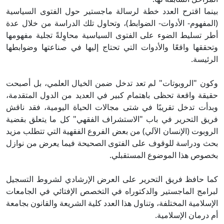
بينما اقترح العدد خطة لرسالة ماجستير حول الفتوى السياسية
(المفهوم- الأدوات- الضوابط)، وتحاول تلك الدراسة من خلال عدة
أطر تسليط الضوء على الفتوى السياسية محاوِلةً تجلية مفهومها
وتحققها واقعًا والأدوات التي تحتاج إليها في صناعتها وضوابطها
الرئيسة.
وكون "الروبوتات" لم تعد تدخل ضمن الخيال العلمي، بل أصبحت
حقيقة واقعة تحظى باهتمام كبير في العديد من الدول المتقدمة،
وبدأت تدخل تقريبًا في شتى مجالات الحياة اليومية، فقد ناقش
فريق التحرير في باب "الاستشراف الفقهي" كل ما يتعلق بقضية
الروبوت (الإنسان الآلي) من بعض الفروع الفقهية التي تتطلب مزيد
بحث ودراسة للوقوف على الفتوى الصحيحة فيما يعرض من نوازل
بخصوص هذا الموضوع المستقبلي.
كما حافظ فريق التحرير على العرض الإرشادي لشروط التسجيل
لبرامج الماجستير والدكتوراه في التخصص الإفتائي في الجامعات
الإسلامية المختلفة، وتناول هذا العدد كلية الشريعة والقانون بجامعة
أم درمان الإسلامية.