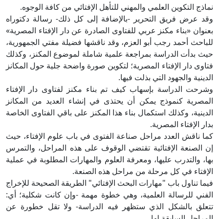
نماذج التكوين العلمي والمهني للتأهل الإفتائي من كافة الوجوه.
وقد عرض فريق التحرير -بالإضافة إلى كل ذلك- رسالة دكتوراه
بعنوان «بناء مكنز عربي للفتاوى الصادرة عن دار الإفتاء المصرية»
للباحث أحمد رجب أبو العزم، وقد ناقشها فضيلة مفتي الجمهورية،
حيث بدأت الدراسة بمراجعة علمية شاملة لموضوع المكنز، وكذلك
فتاوى دار الإفتاء المصرية؛ لتكوين صورة واضحة جلية حول المكانز
الدينية والجهود التي بذلت فيها.
وشرحت الدراسة بإسهاب كيف تم بناء مكنز لفتاوى دار الإفتاء
المصرية كنموذج يمكن أن يحتذى في إنشاء العديد من المكانز
الدينية، وكذلك استكمال بناء هذا المكنز على باقي الفتاوى الخاصة
بدار الإفتاء المصرية.
كما ناقش العدد مراحل صناعة الفتوى في باب علوم الإفتاء، حيث
إن الصنعة الإفتائية تقتضي الوقوف على هذه المراحل، والتمرس
بها، والتدرب عليها، ومعرفة العلوم والمهارات المطلوبة في عملية
الإفتاء في كل مرحلة من مراحل هذه الصنعة.
فيما تناول باب "مهارات البحث الإفتائي" الطريقة الصحيحة للإخراج
الفني للرسالة العلمية، وهي خطوة مهمة -وإن كانت شكلية؛ أي:
تتعلق بالشكل الذي ستظهر فيه الدراسة- ولا تقل خطورة عن
المراحل السابقة لها.