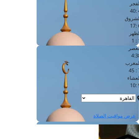
لفجر
4
لشروق
6
لظهر
1
لعصر
4:3
لمغرب
7 
لعشاء
9
عرض مواقيت الصلاة