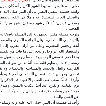
بالرحمات والمغفرة قال تعالى: ﴿
وَفِي ذَلِكَ فَلْيَتَنَافَس
صلى الله عليه وسلم بهذا الشهر الكريم أنه كان يقول:
ولفت فضيلة المفتي النظر إلى أن النبي صلى الله عل
والضيف العزيز استبشارًا به وأملًا في الفوز بال
رمضان فيقول: "جاءكم شهر رمضان، شهر مبارك كتب ا
الجحيم".
وتوجه فضيلة مفتي الجمهورية إلى المسلم ناصحًا له بأ
بالتوبة إلى الله تعالى، لينال الجائزة الكبرى والمغ
أنفه ويخسر المغفرة، وعلى من أراد التقرب إلى ا
واستغفار الله عز وجل والندم على ما فات من تقصي
ودعا فضيلة مفتي الجمهورية المسلم وهو يستقبل شه
رمضان لا بد أن يطهر قلبه مما ألمَّ به من شواغل الت
الكراهية والغل والحسد والمشاحنة والبغضاء، ولا ي
تحصى، ومن بين تلك النعم أن الله تعالى أنعم عليه ب
وأردف قائلًا: ينبغي على الصائم الاجتهاد في الذكر و
يوم القيامة، والفرح عند أخذ الكتاب باليمين، وصد
فرحة حين يفطر، وفرحة حين يلقى ربه"، وكذلك العمل
عن العمل والبناء.
وأضاف فضيلته أن النبي -صلى الله عليه وآله وسلم-