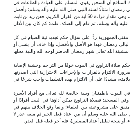
 المنافع أن السحور يقوي المسلم على العبادة والطاعات في
مضان امتثالًا لسنة النبي صلى الله عليه وآله وسلم؛ وأفضل
أوقات السحور قبيل صلاة الفجر بما يقدر بـ 25 دقيقة، وهي مقدار قراءة 50 آية من القرآن الكريم، فعن زيد بن ثابت
عليه وآله وسلم، ثم قام إلى الصلاة، قلت: كم كان بين الأذان
مفتي الجمهورية ردًّا على سؤال حكم تجديد نية الصيام في كل
من ليالي رمضان فهذا هو الأصل والأفضل، وإذا خاف أن ينسى أو
مشيئة الله تعالى شهر رمضان الحاضر لوجه الله والنية محلها
م صلاة التراويح في البيوت خوفًا من التزاحم وخشية الإصابة
رة الالتزام بالقرارات والإجراءات الاحترازية التي أصدرتها
ته، مشددًا على أن الالتزام بهذه التعليمات واجب شرعًا في
ي البيوت باطمئنان وبنية خالصة لله تعالى مع أفراد الأسرة
 وفي المسجد؛ فصلاة التراويح يمكن أداؤها في البيت أفرادًا أو
تفق على مشروعيته بين العلماء؛ وإنما وقع الخلاف بينهم في
ي صلى الله عليه وسلم أن من اعتاد فعل الخير ثم منعه عذر لا
أو نتيجة تقليل أعداد المصلين)، فله أجر فعله قبل العذر.