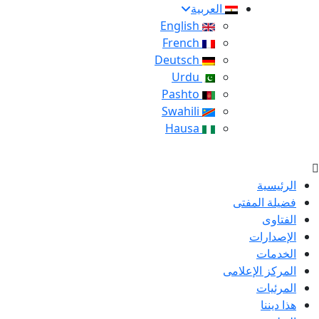
العربية
English
French
Deutsch
Urdu
Pashto
Swahili
Hausa
الرئيسية
فضيلة المفتى
الفتاوى
الإصدارات
الخدمات
المركز الإعلامى
المرئيات
هذا ديننا