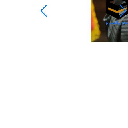
لحج والعمرة
رمضان