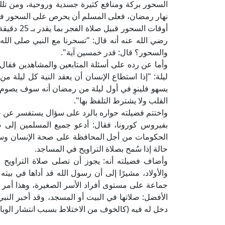
السحور بركة ومنافع كثيرة جسدية وروحية، ومن تلك
نهار رمضان، فعلى المسلم أن يحرص على السحور في ر
رضي الله عنه أنه قال: "تسحرنا مع النبي صلى الله 
والسحور؟ قال: قدر خمسين آية".
وأما عن رده على أسئلة المتابعين والمشاهدين فقال 
ليلة: "إذا استطاع الإنسان أن يعقد النية كل ليلة 
يسهو فلينوِ في أول ليلة من رمضان أنه سوف يصوم ب
القلب ولا يشترط التلفظ بها".
واختتم فضيلته حواره بالرد على سؤال يستفسر عن حك
بفيروس كورونا، فقال: أدعو جميع المسلمين إلى ضرو
الحكومات من أجل المحافظة على صحة الإنسان وسلام
حالة إذا سُمح بصلاة التراويح في المساجد.
وأضاف فضيلته أنه: يجوز أن تصلى صلاة التراويح ف
والأولاد، مشيرًا إلى أن رسول الله قد أداها في بيته
جماعة على مستوى أفراد الأسر الصغيرة، وهذا أمر م
الأفضل: صلاتها في البيت أو المسجد، وقد أخبر النب
دخل له فيه (كالخوف من الاختلاط بسبب انتشار الوباء، 