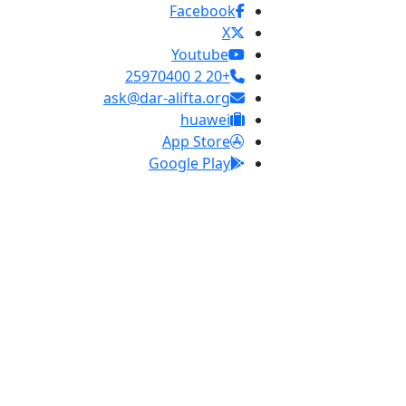
Facebook
X
Youtube
+20 2 25970400
ask@dar-alifta.org
huawei
App Store
Google Play