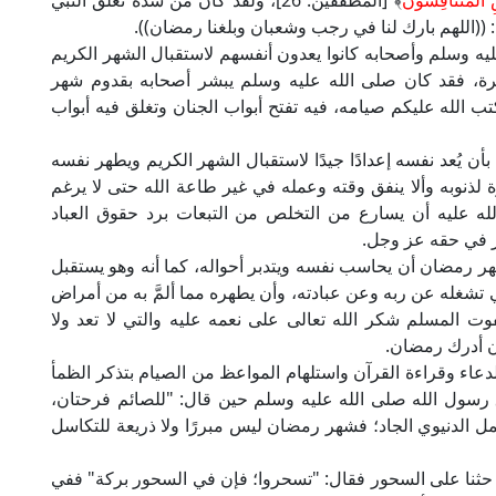
ِ الْمُتَنَافِسُونَ
﴾ [المطففين: 26]، ولقد كان من شدة تعلق النبي
 ((اللهم بارك لنا في رجب وشعبان وبلغنا رمضان)).
يه وسلم وأصحابه كانوا يعدون أنفسهم لاستقبال الشهر الكريم
مغفرة، فقد كان صلى الله عليه وسلم يبشر أصحابه بقدوم شهر
لله عليكم صيامه، فيه تفتح أبواب الجنان وتغلق فيه أبواب
ن يُعد نفسه إعدادًا جيدًا لاستقبال الشهر الكريم ويطهر نفسه
فرة لذنوبه وألا ينفق وقته وعمله في غير طاعة الله حتى لا يرغم
لله عليه أن يسارع من التخلص من التبعات برد حقوق العباد
ر في حقه عز وجل.
ر رمضان أن يحاسب نفسه ويتدبر أحواله، كما أنه وهو يستقبل
ي تشغله عن ربه وعن عبادته، وأن يطهره مما ألمَّ به من أمراض
فوت المسلم شكر الله تعالى على نعمه عليه والتي لا تعد ولا
أن أدرك رمضان.
الدعاء وقراءة القرآن واستلهام المواعظ من الصيام بتذكر الظمأ
ق رسول الله صلى الله عليه وسلم حين قال: "للصائم فرحتان،
 الدنيوي الجاد؛ فشهر رمضان ليس مبررًا ولا ذريعة للتكاسل
 حثنا على السحور فقال: "تسحروا؛ فإن في السحور بركة" ففي