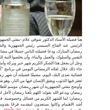
هنأ فضيلة الأستاذ الدكتور شوقي علام -مفتي الجمهوري
الرئيس عبد الفتاح السيسي رئيس الجمهورية والش
رمضان المبارك، ودعا فضيلته الناس جميعًا في مشارق
النفس والسلوك، والعمل والبناء، وأن يخلصوا النية ل
وجل أن يجعل هذا الشكر الكريم شهر خير وبركة وأمان 
جاء ذلك خلال لقائه الرمضاني اليومي في برنامج "
فضائية صدى البلد، اليوم، مضيفًا فضيلته أن شهر رم
تغفر فيها الذنوب ويعتق الإنسان فيها من النار، وهو ش
وأوضح مفتي الجمهورية أن شهر رمضان موسم للطاعة
رمضان ويدعو الله بقوله: اللهم بلِّغنا رمضان لأ
رمضان؛ لما للشهر الكريم من فضائل وخصوصية. فقد
أشد الاهتمام وكانوا يستعدون لمقدمه فرحًا بقدو