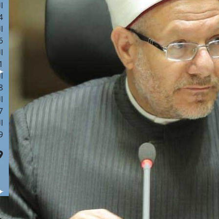
ا
 :40
ا
 :17
ا
 : 1
ا
8
ا
: 45
ا
 :10