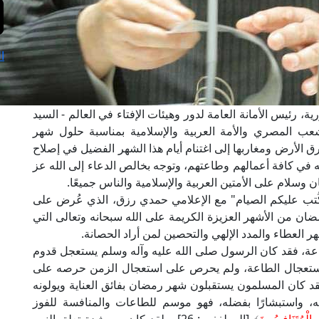
ا
ة، رئيس الأمانة العامة لدور وهيئات الإفتاء في العالم - السيد
عب المصري والأمة العربية والإسلامية بمناسبة حلول شهر
 الأرض ومغاربها إلى اغتنام أيام هذا الشهر الفضيل في إصلاح
له في كافة أعمالهم وطاعتهم، وتوجه بخالص الدعاء إلى الله عز
وسلام على الأمتين العربية والإسلامية والناس جميعًا.
كُتب عليكم الصيام" مع الإعلامي حمدي رزق، الذي عُرض على
ضان من الأشهر العزيزة الكريمة على الله سبحانه وتعالى التي
هر العطاء والمدد الإلهي والتحصين لمن أراد الحصانة.
، فقد كان الرسول صلى الله عليه وآله وسلم يستعجل قدوم
جل استعجال الطاعة، ولم يحرص على استعجال الزمن حرصه على
 كان المسلمون يستقبلون شهر رمضان بفائق العناية ويولونه
مه، واستبشارًا بفضله، فهو موسم للطاعات والمنافسة للفوز