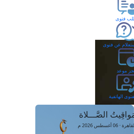
ب فتوى
تعلام عن فتوى
ز موعد
فتوى الهاتفية
َواقِيتُ الصَّـــلاة
اهرة · 06 أغسطس 2026 م