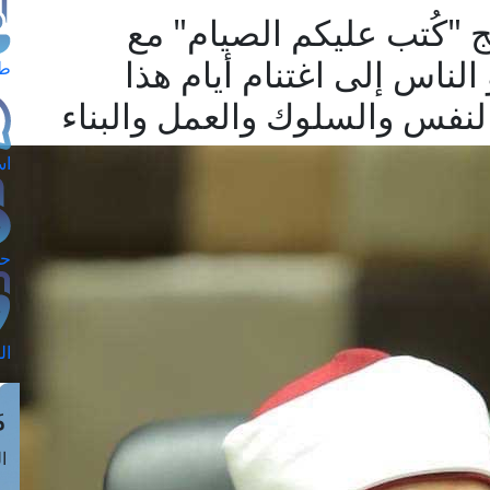
 "كُتب عليكم الصيام" مع
لناس إلى اغتنام أيام هذا
طل
نفس والسلوك والعمل والبناء
اس
حج
ال
م
الق