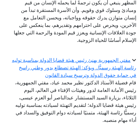
المظهر ينبغي أن يكون ترجمةً لما يحمله الإنسان من قيم
ومبادئ وسلوك قوي وقويم. وأن الأسرة المستقرة تبدأ من
إنسان متوازن يدرك حقوقه وواجباته، ويحسن التعامل مع
الآخرين، ويحرص على احترامهم وتقديرهم، بما ينعكس على
جودة العلاقات الإنسانية ويعزز قيم المودة والرحمة التي جعلها
الإسلام أساسًا للحياة الزوجية.
مفتي الجمهورية يهنئ رئيس هيئة قضايا الدولة بمناسبة توليه
رئاسة الهيئة رسميًّا.. ويؤكد: الهيئة تضطلع بدور وطني راسخ
في حماية حقوق الدولة وترسيخ سيادة القانون
قام فضيلة الأستاذ الدكتور نظير محمد عياد، مفتي الجمهورية،
رئيس الأمانة العامة لدور وهيئات الإفتاء في العالم، اليوم
الثلاثاء، بزيارة السيد المستشار عبدالناصر أبو العزم عيسى،
رئيس هيئة قضايا الدولة؛ لتقديم التهنئة لسيادته بمناسبة توليه
رسميًّا رئاسة الهيئة، متمنيًا لسيادته دوام التوفيق والسداد في
أداء مهام منصبه.