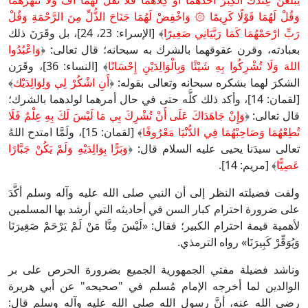
يَبْلُغَنَّ عِنْدَكَ الْكِبَرَ أَحَدُهُمَا أَوْ كِلَاهُمَا فَلَا تَقُلْ لَهُمَا أُفٍّ وَلَا تَنْهَرْهُمَا
وَقُلْ لَهُمَا قَوْلًا كَرِيمًا ۞ وَاخْفِضْ لَهُمَا جَنَاحَ الذُّلِّ مِنَ الرَّحْمَةِ وَقُلْ
رَبِّ ارْحَمْهُمَا كَمَا رَبَّيَانِي صَغِيرًا
﴾ [الإسراء: 23، 24]، بل وقَرَنَ ذلك
بعبادته، وقرن عقوقهما بالشرك به سبحانه؛ قال تعالى: ﴿
وَاعْبُدُوا
اللهَ وَلَا تُشْرِكُوا بِهِ شَيْئًا وَبِالْوَالِدَيْنِ إِحْسَانًا
﴾ [النساء: 36]، وقَرَن
الشكرَ لهما بشكره سبحانه وتعالى بقوله: ﴿
أَنِ اشْكُرْ لِي وَلِوَالِدَيْك
﴾
[لقمان: 14]، وأكد ذلك كلَّه حتى في حال أمرهما لولدهما بالشرك؛
قال تعالى: ﴿
وَإِنْ جَاهَدَاكَ عَلَى أَنْ تُشْرِكَ بِي مَا لَيْسَ لَكَ بِهِ عِلْمٌ فَلَا
تُطِعْهُمَا وَصَاحِبْهُمَا فِي الدُّنْيَا مَعْرُوفًا
﴾ [لقمان: 15]، ولَمَّا امتدح اللهُ
تعالى سيدَنا يحيى عليه السلام قال: ﴿
وَبَرًّا بِوَالِدَيْهِ وَلَمْ يَكُنْ جَبَّارًا
عَصِيًّا
﴾ [مريم: 14].
ولفت فضيلته النظر إلى أن النبي صلى الله عليه وآله وسلم أكَّدَ
على ضرورة احترام كبار السن في أحاديثه التي أرشد بها المسلمين
لأهمية قيمة احترام الكبير؛ فقال: «لَيْسَ مِنَّا مَنْ لَمْ يَرْحَمْ صَغِيرَنَا
وَيُوَقِّرْ كَبِيرَنَا» رواه الترمذي.
وناشد فضيلة مفتي الجمهورية الجميع بضرورة الحرص على بر
الوالدين لما أخرجه الإمام مُسلم في "صحيحه" عن أبي هريرة
رضي الله عنه، أنَّ رسول الله صلى الله عليه وآله وسلم قال: