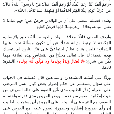
«رَغِمَ أنْفُ، ثُمَّ رَغِمَ أنْفُ، ثُمَّ رَغِمَ أنْفُ، قيلَ: مَنْ يا رَسولَ اللهِ؟ قالَ:
مَن أدْرَكَ أبَوَيْهِ عِنْدَ الكِبَرِ أحَدَهُما أوْ كِلَيْهِمَا، فَلَمْ يَدْخُلِ الجَنَّةَ».
وشدد فضيلة المفتي على أن بر الوالدين فرضُ عينٍ؛ فهو عبادةٌ لا
تقبل النيابة، بخلاف رعايتهما؛ فإنها فرضُ كفايةٍ.
وأردف المفتي قائلًا: وعلاقة الولد بوالديه مسألةٌ تتعلق بالإنسانية
المَحْضَة لا ترتبط بديانة فضلًا عن أن تكون مسألةً تحث عليها
الشرائع؛ فليس هناك نظامٌ اجتماعيٌّ على مَرِّ التاريخ لم يتمسك
بهذه القيمة؛ لذا قال تعالى محذِّرًا مِن المَسَاس بهذه العلاقة مهما
يكُن مِن شيءٍ:
﴿لَا تُضَآرَّ وَٰلِدَةُۢ بِوَلَدِهَا وَلَا مَوۡلُود لَّهُۥ بِوَلَدِهِ
﴾ [البقرة:
233].
وردًّا على أسئلة المشاهدين والمتابعين قال فضيلته في الجواب
على سؤال يستفسر عن حكم إصرار بعض كبار السن المرضى
على الصيام: يُقدِّر الطبيب مدى تأثير الصوم على حالة المريض من
حيث إمكانية الصوم من عدمه، ويقدر المريض مدى قدرته واحتماله
للصوم، مع التنبيه على أنه يجب على المريض أن يستجيب للطبيب
إن رأى ضرورة إفطاره وخطورة الصوم عليه، مع الحرص على