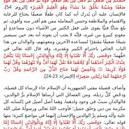
خَلَقَكُمْ مِنْ ضَعْفٍ ثُمَّ جَعَلَ مِنْ بَعْدِ ضَعْفٍ قُوَّةً ثُمَّ جَعَلَ مِنْ بَعْدِ قُوَّةٍ
ضَعْفًا وَشَيْبَةً يَخْلُقُ مَا يَشَاءُ وَهُوَ الْعَلِيمُ الْقَدِيرُ
﴾ [الروم: 54]،
فالإنسان عليه أن يُدرك أنه كما كان طفلًا ضعيفًا يحتاج للرعاية
والاهتمام والملاطفة وحسن المعاملة ممن هم أقدر منه وأقوى، ثم
بلغ شابًّا فتيًّا يقوى على فعل الكثير من الأشياء دون مساعدةٍ أو
معونةٍ كبيرةٍ من غيره، فإنَّه لا يجب أن يفوته أنه بعد حين سيصير
شيخًا ضعيفًا مفتقرًا لمساعدة الآخرين ومعونتهم، والوالدان من هذا
الباب الخاص باحترام الكبير وتقديره، وقد قال الله تعالى في
حَقِّهما: ﴿
وَقَضَى رَبُّكَ أَلَّا تَعْبُدُوا إِلَّا إِيَّاهُ وَبِالْوَالِدَيْنِ إِحْسَانًا إِمَّا يَبْلُغَنَّ
عِنْدَكَ الْكِبَرَ أَحَدُهُمَا أَوْ كِلَاهُمَا فَلَا تَقُلْ لَهُمَا أُفٍّ وَلَا تَنْهَرْهُمَا وَقُلْ لَهُمَا
قَوْلًا كَرِيمًا ۞ وَاخْفِضْ لَهُمَا جَنَاحَ الذُّلِّ مِنَ الرَّحْمَةِ وَقُلْ رَبِّ
ارْحَمْهُمَا كَمَا رَبَّيَانِي صَغِيرًا
﴾ [الإسراء: 23-24].
وأضاف فضيلة مفتي الجمهورية أن الإسلام جاء لإرساءِ كل فضيلة،
ودحْضِ كلِّ رذيلة، ومن الفضائلِ التي أرساها الإسلام برُّ الوالدين،
فالوالدانِ سببٌ في وجود ولدهما، وهما أصل أصيل في إكسابه كل
مكرمة من دين وخلق جميل؛ فأوجب اللهُ تعالى ورسولُهُ صلى الله
عليه وآله وسلم بِرَّ الوالدين والإحسان إليهما في مواضعَ كثيرة؛ منها
قوله تعالى: ﴿
وَقَضَى رَبُّكَ أَلَّا تَعْبُدُوا إِلَّا إِيَّاهُ وَبِالْوَالِدَيْنِ إِحْسَانًا إِمَّا