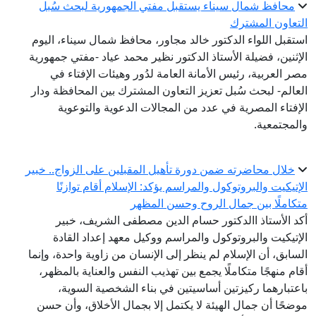
محافظ شمال سيناء يستقبل مفتي الجمهورية لبحث سُبل
التعاون المشترك
استقبل اللواء الدكتور خالد مجاور، محافظ شمال سيناء، اليوم
الإثنين، فضيلة الأستاذ الدكتور نظير محمد عياد -مفتي جمهورية
مصر العربية، رئيس الأمانة العامة لدُور وهيئات الإفتاء في
العالم- لبحث سُبل تعزيز التعاون المشترك بين المحافظة ودار
الإفتاء المصرية في عدد من المجالات الدعوية والتوعوية
والمجتمعية.
خلال محاضرته ضمن دورة تأهيل المقبلين على الزواج.. خبير
الإتيكيت والبروتوكول والمراسم يؤكد: الإسلام أقام توازنًا
متكاملًا بين جمال الروح وحسن المظهر
أكد الأستاذ االدكتور حسام الدين مصطفى الشريف، خبير
الإتيكيت والبروتوكول والمراسم ووكيل معهد إعداد القادة
السابق، أن الإسلام لم ينظر إلى الإنسان من زاوية واحدة، وإنما
أقام منهجًا متكاملًا يجمع بين تهذيب النفس والعناية بالمظهر،
باعتبارهما ركيزتين أساسيتين في بناء الشخصية السوية،
موضحًا أن جمال الهيئة لا يكتمل إلا بجمال الأخلاق، وأن حسن