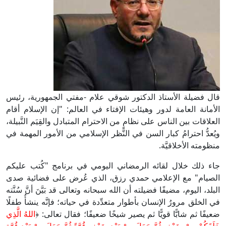
قال فضيلة الأستاذ الدكتور شوقي علام -مفتي الجمهورية، رئيس
الأمانة العامة لدور وهيئات الإفتاء في العالم: "إن الإسلام أقام
العلاقات بين الناس على نظامٍ من الاحترام المتبادل والقِيَم النَّبيلة،
ويُعدُّ احترامُ كبار السن في النَّظر الإسلامي من الأمور المهمة في
منظومته الأخلاقيَّة.
جاء ذلك خلال لقائه الرمضاني اليومي في برنامج "كُتب عليكم
الصيام" مع الإعلامي حمدي رزق، الذي عُرض على فضائية صدى
البلد، اليوم، مضيفًا فضيلته أن الله سبحانه وتعالى قد بَيَّنَ أنَّ سُنَّته
في الخلق مرورُ الإنسان بأطوار متعدِّدة في حياته؛ فإنَّه ينشأُ طفلًا
ضعيفًا ثم شابًّا قويًّا ثم يصير شيخًا ضعيفًا؛ فقال تعالى: ﴿
اللهُ
الَّذِي