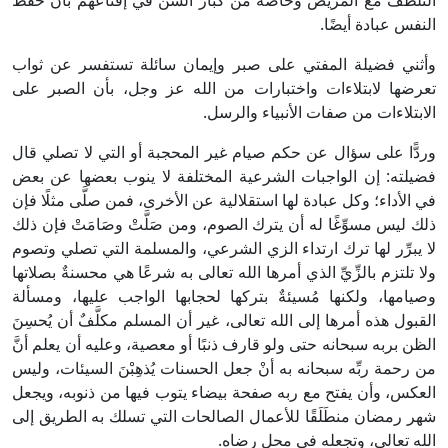
التلطف مع المريض وخاصة من كبار السن في إقناعهم بأن حفظ
النفس عبادة أيضًا.
وأثني فضيلة المفتي على صبر وإيمان سائلة تستفسر عن ثواب
تعرضها لابتلاءات واختبارات من الله عز وجل، بأن الصبر على
الابتلاءات من صفات الأنبياء والرسل.
وردًّا على سؤال عن حكم صيام غير المحجبة أو التي لا تصلي قال
فضيلته: إن الواجبات الشرعية المختلفة لا ينوب بعضها عن بعض
في الأداء؛ وكل عبادة لها استقلالية عن الأخرى، فمن صلَّى مثلًا فإن
ذلك ليس مسوِّغًا له أن يترك الصوم، ومن صَلَّتْ وصَامَتْ فإن ذلك
لا يبرِّر لها ترك ارتداء الزي الشرعي، والمسلمة التي تصلي وتصوم
ولا تلتزم بالزِّيِّ الذي أمرها الله تعالى به شرعًا هي محسنةٌ بصلاتها
وصيامها، ولكنها مُسيئةٌ بتركها لحجابها الواجب عليها، ومسألة
القبول هذه أمرها إلى الله تعالى، غير أن المسلم مكلَّفٌ أن يُحسِنَ
الظن بربه سبحانه حتى ولو قارف ذنبًا أو معصية، وعليه أن يعلم أنَّ
من رحمة ربِّه سبحانه به أنْ جعل الحسنات يُذهِبْنَ السيئات، وليس
العكس، وأن يفتح مع ربه صفحة بيضاء يتوب فيها من ذنوبه، ويجعل
شهر رمضان منطَلَقًا للأعمال الصالحات التي تسلك به الطريق إلى
الله تعالى، وتجعله في محل رضاه.