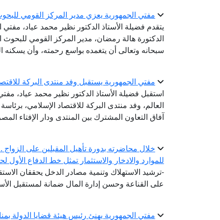
مفتي الجمهورية يعزي مدير المركز القومي للبحوث ا
يتقدم فضيلة الأستاذ الدكتور نظير محمد عياد، مفتي 
الدكتورة هالة رمضان، مدير المركز القومي للبحوث الاج
سبحانه وتعالى أن يتغمده بواسع رحمته، وأن يسكنه ا
مفتي الجمهورية يستقبل وفد منتدى البركة للاقتص
استقبل فضيلة الأستاذ الدكتور نظير محمد عياد، مفتي ا
العالم، وفد منتدى البركة للاقتصاد الإسلامي، برئاس
آفاق التعاون المشترك بين المنتدى ودار الإفتاء المصر
خلال محاضرته بدورة تأهيل المقبلين على الزواج .. أ
للموارد والادخار والاستثمار تمثل خط الدفاع الأول لح
-ترشيد الاستهلاك وتنمية مصادر الدخل يحققان الاستقر
على القناعة وحسن إدارة المال ضمانة لمستقبل الأس
مفتي الجمهورية يهنئ رئيس هيئة قضايا الدولة بمناسب