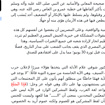
حيحة المعاني والأسانيد عن النبي صلى الله عليه وآله وسلم
 بأكثر ألفاظها في خطبة عمرو بن العاص رضي الله عنه، وهي
قبلوها، ولم يتسلط عليها بالإنكار أو التضعيف أحد يُنسَب إلى
ا
 يطعن فيها في هذه الأزمان هوًى منه أو جهلًا.
علمية والواقعية، وعلى المصريين أن ينفضوا عن أنفسهم كل هذه
لمقولات المشككة في خيرية الجيش المصري العظيم لم تتردد
 فالجيش المصري العظيم انحاز لإرادة شعبه في جميع التغيرات السياسية، وهذا
ش المصري الذي يقف بجانب الشعب على مدار التاريخ، فضلًا
عن أن هؤلاء المتطرفين كانوا يستشهدون بهذه الأحاديث قبل ثورة 30 يونيو؛ مما يدل على افتقادهم للصدق
ور شوقي علام الأدلة التي يتخذها هؤلاء مبررًا لإعلان حرب
ة السيف، وهي الآية الخامسة من سورة التوبة قائلًا: "لا يوجد في
ة فهمًا خاطئًا من منطلق أنهم يأتون على كل المجتمعات التي
ة التي يستشهدون بها على ذلك وهي قوله عز وجل: {
فَإِذَا انْسَلَخَ
قواعد لغة العرب، ولفظ المشركين الوارد في الآية ليس على
يَّنين المحددين، بمعنى أن "الـــــ" هنا للعهد وليست للجنس
ل بأن لفظ المشركين هو للعموم ولكنه عموم أُريد به الخصوص،