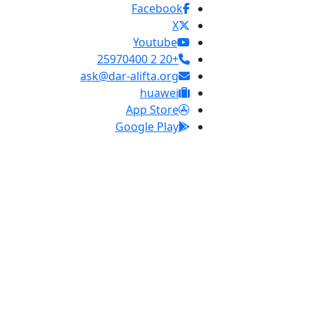
Facebook
X
Youtube
+20 2 25970400
ask@dar-alifta.org
huawei
App Store
Google Play