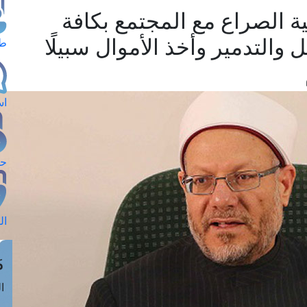
 الصراع مع المجتمع بكافة
 والتدمير وأخذ الأموال سبيلًا
طل
اس
حج
ال
م
الق