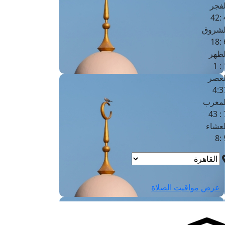
لفجر
4
لشروق
6
لظهر
1
لعصر
4:3
لمغرب
7 
لعشاء
9
عرض مواقيت الصلاة