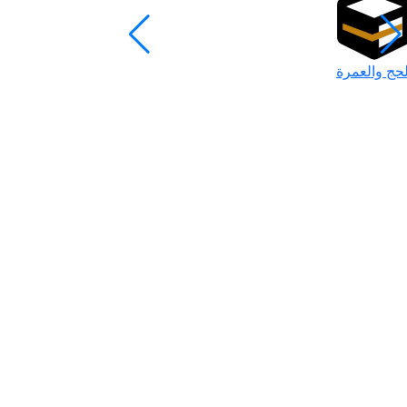
لحج والعمرة
رمضان