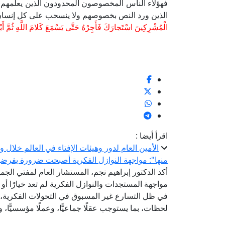
فهؤلاء الناس المخصوصون المحدودون الذين يعلمهم 
الذين ورد النص بخصوصهم ولا ينسحب على كل إنسان بدل
الْمُشْرِكِينَ اسْتَجارَكَ فَأَجِرْهُ حَتَّى يَسْمَعَ كَلامَ اللَّهِ ثُمَّ أَبْلِغ
1
اقرأ أيضا :
الأمين العام لدور وهيئات الإفتاء في العالم خلال
منها": مواجهة النوازل الفكرية أصبحت ضرورة يفرضها ت
أكد الدكتور إبراهيم نجم، المستشار العام لمفتي الجمهو
مواجهة المستجدات والنوازل الفكرية لم تعد خيارًا أو
في ظل التسارع غير المسبوق في التحولات الفكرية، و
لحظات، بما يستوجب عقلًا جماعيًّا، وعملًا مؤسسيًّا، وت