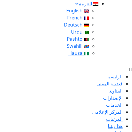
العربية
English
French
Deutsch
Urdu
Pashto
Swahili
Hausa
الرئيسية
فضيلة المفتى
الفتاوى
الإصدارات
الخدمات
المركز الإعلامى
المرئيات
هذا ديننا