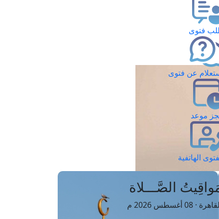
ب فتوى
تعلام عن فتوى
ز موعد
فتوى الهاتفية
َواقِيتُ الصَّـــلاة
اهرة · 08 أغسطس 2026 م