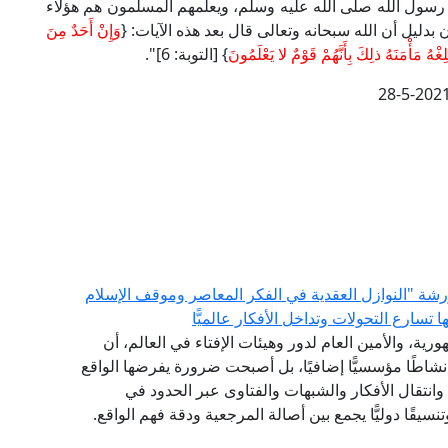
رسول الله صلى الله عليه وسلم، ويعلمهم المسلمون هم هؤلاء
يل أن الله سبحانه وتعالى قال بعد هذه الآيات: {
وَإِنْ أَحَدٌ مِنَ
ْهُ مَأْمَنَهُ ذلِكَ بِأَنَّهُمْ قَوْمٌ لا يَعْلَمُونَ
} [التوبة: 6]".
28-5-202
 ورشة "النوازل العقدية في الفكر المعاصر وموقف الإسلام
سارع التحولات وتداخل الأفكار عالميًّا
رية، والأمين العام لدور وهيئات الإفتاء في العالم، أن
 نشاطًا مؤسسيًّا إضافيًا، بل أصبحت ضرورة يفرضها الواقع
انتقال الأفكار والشبهات والفتاوى عبر الحدود في
نسيقًا دوليًّا يجمع بين أصالة المرجعية ودقة فهم الواقع.