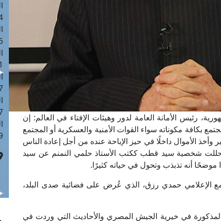
ا
 :42
ا
 :18
ا
 : 1
ا
7
ا
: 43
ية، رئيس الأمانة العامة لدور وهيئات الإفتاء في العالم: إن
ا
مع بكافة مكوناته سواء القوات الأمنية والعسكرية أو المجتمع
 :8
ير وأخذ الأموال داخلًا في حيز الإباحة عنده من أجل إعادة الناس
ة حللت شخصية سيد قطب ككتب الأستاذ حلمي النمنم عن سيد
وضحًا أنه تذبذب وتحول في حياته كثيرًا.
مع الإعلامي حمدي رزق، الذي عُرض على فضائية صدى البلد،
 المذكورة في خيرية الجيش المصري والأحاديث التي وردت في