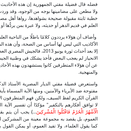
فضله قال فضيلة مفتي الجمهورية إن هذه الأحاديث ص
ولا مطعن على مضامينها بوجه من الوجوه، وقد وردت
خطبة ثابتة مقبولة صحيحة بشواهدها، رواها أهل مصر و
العلم في قديم الدهر أو حديثه، ولا عبرة بمن يردُّها أو
وأضاف أن هؤلاء يرددون كلامًا باطلًا من الناحية ال
الأكاذيب التي ليس لها أساس من الصحة، وأن هذه ا
إلا بعد أحداث ثورة يونيو 2013،
الانحياز لم يعجب البعض فأخذ يشكك في وطنية الجي
والمنهجية.
واستعرض فضيلة مفتي الديار المصرية الأستاذ الدكت
مفتوحة ضد الأبرياء والآمنين، ومنها الآية المسماة بآي
القرآن الكريم لفظ السيف، ولكن فهم المتطرفون الآي
لا توافق أفكارهم بالتكفير" مؤكدًا أن تفسير الآي
الْأَشْهُرُ الْحُرُمُ فَاقْتُلُوا الْمُشْرِكِينَ
...} يجب أن يتم ب
العموم، بل يقصد به مجموعة معينة من المشركين المع
كما يقول العلماء، ولا تفيد العموم، أو يمكن القو