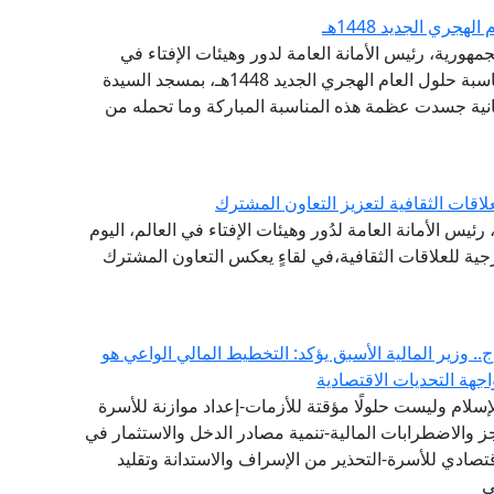
جري الجديد 1448هـ
مهورية، رئيس الأمانة العامة لدور وهيئات الإفتاء في
العالم، مساء اليوم الإثنين، احتفال وزارة الأوقاف بمناسبة حلول العام الهجري الجديد 1448هـ، بمسجد السيدة
انية جسدت عظمة هذه المناسبة المباركة وما تحمله من
اقات الثقافية لتعزيز التعاون المشترك
ئيس الأمانة العامة لدُور وهيئات الإفتاء في العالم، اليوم
ارجية للعلاقات الثقافية،في لقاءٍ يعكس التعاون المشترك
. وزير المالية الأسبق يؤكد: التخطيط المالي الواعي هو
هة التحديات الاقتصادية
لإسلام وليست حلولًا مؤقتة للأزمات-إعداد موازنة للأسرة
عجز والاضطرابات المالية-تنمية مصادر الدخل والاستثمار في
تصادي للأسرة-التحذير من الإسراف والاستدانة وتقليد
ي