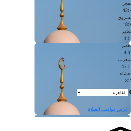
لفجر
4
لشروق
6
لظهر
1
لعصر
4:3
لمغرب
7 
لعشاء
9
عرض مواقيت الصلاة