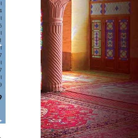
ا
 :42
ا
 :18
ا
 : 1
ا
7
ا
: 43
ا
 :8