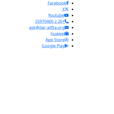
Facebook
X
Youtube
+20 2 25970400
ask@dar-alifta.org
huawei
App Store
Google Play