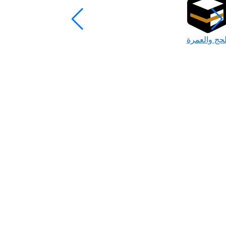
لحج والعمرة
رمضان