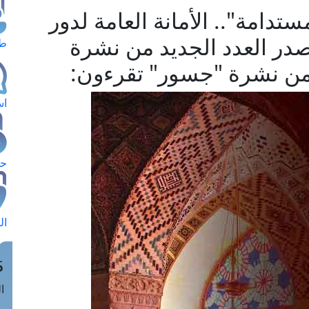
تدامة".. الأمانة العامة لدور
تصدر العدد الجديد من نشرة
طل
من نشرة "جسور" تقرءون:
اس
حج
ال
م
الق