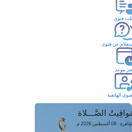
ب فتوى
تعلام عن فتوى
ز موعد
فتوى الهاتفية
َواقِيتُ الصَّـــلاة
اهرة · 08 أغسطس 2026 م