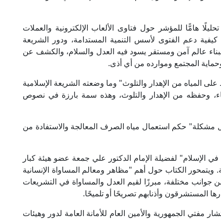
ليلًا هامًّا للمؤشر حول فتاوى الألعاب الإلكترونية والعملات
يفية دعم الفتوى لأسس التنمية المستدامة، ودور الشريعة
 لبناء عالم آمن ومستقر يسود فيه العدل والسلام، والكشف عن
حماية المجتمع وموارده من أي أذى.
على المياه من الإهدار والتلوث" وما وضعته الشريعة الإسلامية
اء، وحفظه من الإهدار والتلوث، وهذه سمة بارزة في نصوص
شكلة" حكم استعمال مياه الصرف المعالجة والاستفادة من
 في الإسلام" لفضيلة الإمام الدكتور علي جمعة عضو هيئة كبار
مة. ويتمحور الكتاب حول أهم "مظاهر ومعالم المساواة الإنسانية
جوانب مختلفة، مبرزًا لقيم العدل والمساواة في التشريعات
ها المستشرقون وأذنابهم تصريحًا أو تلميحًا.
ار مفتي الجمهورية والأمين العام للأمانة العامة لدور وهيئات