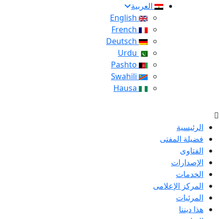
العربية
English
French
Deutsch
Urdu
Pashto
Swahili
Hausa
الرئيسية
فضيلة المفتى
الفتاوى
الإصدارات
الخدمات
المركز الإعلامى
المرئيات
هذا ديننا