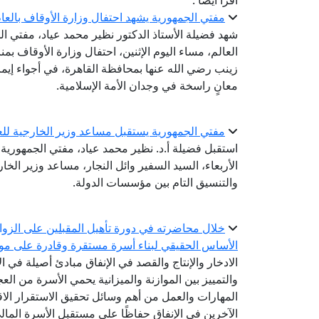
اقرأ أيضا :
مفتي الجمهورية يشهد احتفال وزارة الأوقاف بالعام اله
شهد فضيلة الأستاذ الدكتور نظير محمد عياد، مفتي الج
زينب رضي الله عنها بمحافظة القاهرة، في أجواء إيم
معانٍ راسخة في وجدان الأمة الإسلامية.
مفتي الجمهورية يستقبل مساعد وزير الخارجية للعل
استقبل فضيلة أ.د. نظير محمد عياد، مفتي الجمهورية، ر
الأربعاء، السيد السفير وائل النجار، مساعد وزير الخ
والتنسيق التام بين مؤسسات الدولة.
خلال محاضرته في دورة تأهيل المقبلين على الزواج.
الأساس الحقيقي لبناء أسرة مستقرة وقادرة على مواج
الادخار والإنتاج والقصد في الإنفاق مبادئ أصيلة في ا
والتمييز بين الموازنة والميزانية يحمي الأسرة من ال
المهارات والعمل من أهم وسائل تحقيق الاستقرار الاق
الآخرين في الإنفاق حفاظًا على مستقبل الأسرة المال