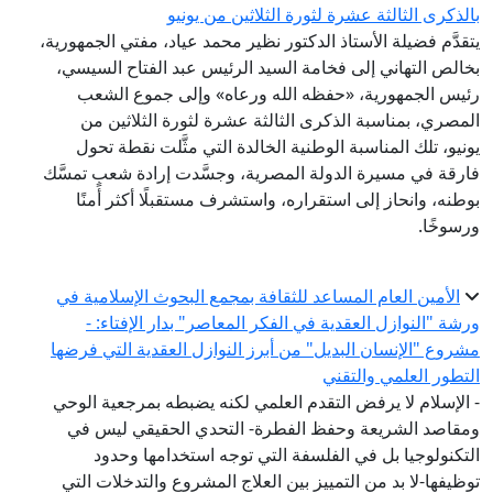
بالذكرى الثالثة عشرة لثورة الثلاثين من يونيو
يتقدَّم فضيلة الأستاذ الدكتور نظير محمد عياد، مفتي الجمهورية،
بخالص التهاني إلى فخامة السيد الرئيس عبد الفتاح السيسي،
رئيس الجمهورية، «حفظه الله ورعاه» وإلى جموع الشعب
المصري، بمناسبة الذكرى الثالثة عشرة لثورة الثلاثين من
يونيو، تلك المناسبة الوطنية الخالدة التي مثَّلت نقطة تحول
فارقة في مسيرة الدولة المصرية، وجسَّدت إرادة شعبٍ تمسَّك
بوطنه، وانحاز إلى استقراره، واستشرف مستقبلًا أكثر أمنًا
ورسوخًا.
الأمين العام المساعد للثقافة بمجمع البحوث الإسلامية في
ورشة "النوازل العقدية في الفكر المعاصر" بدار الإفتاء: -
مشروع "الإنسان البديل" من أبرز النوازل العقدية التي فرضها
التطور العلمي والتقني
- الإسلام لا يرفض التقدم العلمي لكنه يضبطه بمرجعية الوحي
ومقاصد الشريعة وحفظ الفطرة- التحدي الحقيقي ليس في
التكنولوجيا بل في الفلسفة التي توجه استخدامها وحدود
توظيفها-لا بد من التمييز بين العلاج المشروع والتدخلات التي