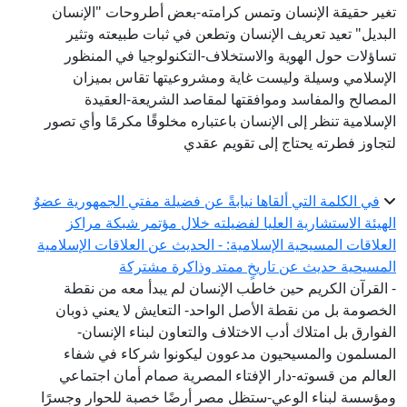
تغير حقيقة الإنسان وتمس كرامته-بعض أطروحات "الإنسان
البديل" تعيد تعريف الإنسان وتطعن في ثبات طبيعته وتثير
تساؤلات حول الهوية والاستخلاف-التكنولوجيا في المنظور
الإسلامي وسيلة وليست غاية ومشروعيتها تقاس بميزان
المصالح والمفاسد وموافقتها لمقاصد الشريعة-العقيدة
الإسلامية تنظر إلى الإنسان باعتباره مخلوقًا مكرمًا وأي تصور
لتجاوز فطرته يحتاج إلى تقويم عقدي
في الكلمة التي ألقاها نيابةً عن فضيلة مفتي الجمهورية عضوُ
الهيئة الاستشارية العليا لفضيلته خلال مؤتمر شبكة مراكز
العلاقات المسيحية الإسلامية: - الحديث عن العلاقات الإسلامية
المسيحية حديث عن تاريخٍ ممتد وذاكرة مشتركة
- القرآن الكريم حين خاطب الإنسان لم يبدأ معه من نقطة
الخصومة بل من نقطة الأصل الواحد- التعايش لا يعني ذوبان
الفوارق بل امتلاك أدب الاختلاف والتعاون لبناء الإنسان-
المسلمون والمسيحيون مدعوون ليكونوا شركاء في شفاء
العالم من قسوته-دار الإفتاء المصرية صمام أمان اجتماعي
ومؤسسة لبناء الوعي-ستظل مصر أرضًا خصبة للحوار وجسرًا