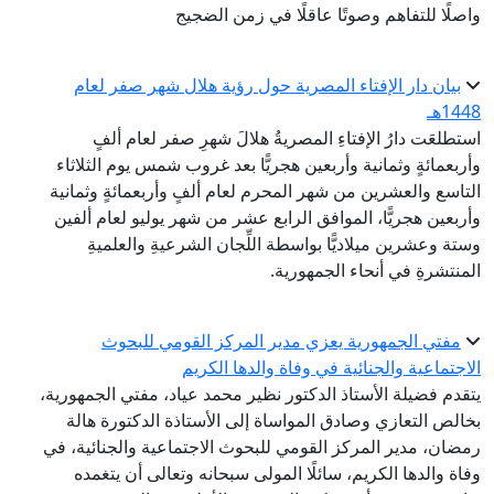
واصلًا للتفاهم وصوتًا عاقلًا في زمن الضجيج
بيان دار الإفتاء المصرية حول رؤية هلال شهر صفر لعام
1448هـ
استطلعَت دارُ الإفتاءِ المصريةُ هلالَ شهرِ صفر لعام ألفٍ
وأربعمائةٍ وثمانية وأربعين هجريًّا بعد غروب شمس يوم الثلاثاء
التاسع والعشرين من شهر المحرم لعام ألفٍ وأربعمائةٍ وثمانية
وأربعين هجريًّا، الموافق الرابع عشر من شهر يوليو لعام ألفين
وستة وعشرين ميلاديًّا بواسطة اللِّجان الشرعيةِ والعلميةِ
المنتشرةِ في أنحاء الجمهورية.
مفتي الجمهورية يعزي مدير المركز القومي للبحوث
الاجتماعية والجنائية في وفاة والدها الكريم
يتقدم فضيلة الأستاذ الدكتور نظير محمد عياد، مفتي الجمهورية،
بخالص التعازي وصادق المواساة إلى الأستاذة الدكتورة هالة
رمضان، مدير المركز القومي للبحوث الاجتماعية والجنائية، في
وفاة والدها الكريم، سائلًا المولى سبحانه وتعالى أن يتغمده