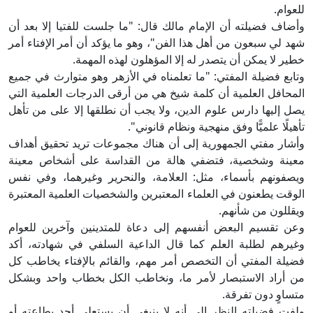
للعوام.
وأضاف فضيلته أن الإمام مالك قال: "ما جلست للفتيا إلا بعد أن
شهد لي سبعون من أهل هذا الفن"، وهو ما يؤكد أن أمر الإفتاء أمر
خطير لا يمكن أن يتصدر له إلا المؤهلون لهذه المهمة.
وتابع فضيلة المفتي: "ما تعلمناه في الأزهر وهو متوارث في جميع
المحافل العلمية أن كلمة شيخ هي من أرقى الدرجات العلمية التي
يصل إليها دارس علوم الدين، ولا يجب أن نطلقها إلا على من تأهل
تأهيلًا علميًّا وفق منهجية ونظام قانوني".
وأشار مفتي الجمهورية إلى أن هناك مجموعات تريد تحقيق أهداف
معينة وشخصية، فتضفي هالة من القداسة على أشخاص معينة
ويصفونهم بأسماء، مثل: العلامة، والنحرير وغيرهما، وفي نفس
الوقت يطعنون في العلماء المعتبرين والشخصيات العلمية المعتبرة
ويقللون من شأنهم.
وعن تقسيم البعض أنفسهم إلى دعاة للمتدينين وآخرين للعوام
وغيرهم لطلبة العلم كما قال الداعية السلفي في شهادته، أكد
فضيلة المفتي أن التخصص أمر مهم، والقائم بالإفتاء يخاطب كل
من أراد الاستبصار لأمر ما، ونخاطب الكل بخطاب واحد وبشكل
متساوٍ دون تفرقة.
ولفت فضيلته النظر إلى أنه لا ينبغي أن يستعلي أحد بطاعته أو