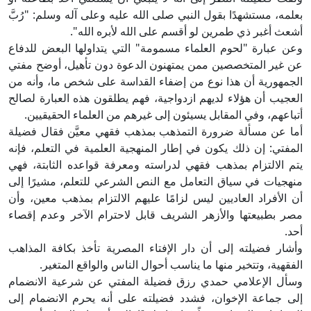
بعلمه، مستشهدًا بقول النبي صلى الله عليه وعلى آله وسلم: "رُبَّ
أشعث أغبر ذي طمرين لو أقسم على الله لأبره الله".
وعن عبارة "لحوم العلماء مسمومة" التي يتداولها البعض للدفاع
عن غير المتخصصين ممن يمتهنون الدعوة دون تأهيل، أوضح مفتي
الجمهورية أن هذا نوع من إضفاء القداسة على شخص ما، وأنه من
العجيب أن هؤلاء لديهم ازدواجية، فهم يطلقون هذه العبارة لصالح
أتباعهم، وفي المقابل يسيئون إلى غيرهم من العلماء الحقيقيين.
أما عن مسألة ضرورة التمذهب بمذهب فقهي معيَّن فقال فضيلة
المفتي: إن ذلك يكون في إطار المنهجية العلمية في التعلم، فإنه
يتم الالتزام بمذهب فقهي لدراسته ومعرفة قواعده الثابتة، فهي
منهجيات في سياق التعامل مع النص الشرعي للتعلم، مشيرًا إلى
أن الأفراد العاديين ليس لزامًا عليهم الالتزام بمذهب معين، وأن
مصر بطبيعتها والأزهر الشريف قابل لاحترام الآخر وعدم إقصاء
أحد.
وأشار فضيلته إلى أن دار الإفتاء المصرية تأخذ بكافة المذاهب
الفقهية، وتتخير منها ما يناسب أحوال الناس والواقع المتغير.
وسأل الإعلامي حمدي رزق فضيلة المفتي عن شرعية الانضمام
إلى جماعة الإخوان، فشدد فضيلته على أنه يحرم الانضمام إلى