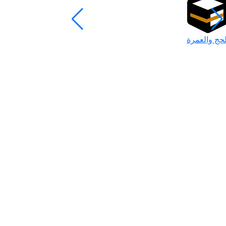
لحج والعمرة
رمضان