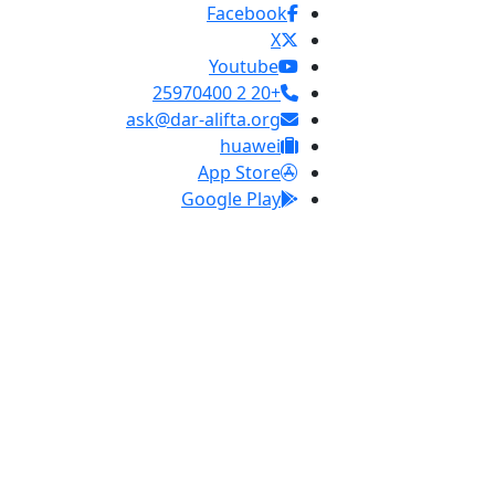
Facebook
X
Youtube
+20 2 25970400
ask@dar-alifta.org
huawei
App Store
Google Play