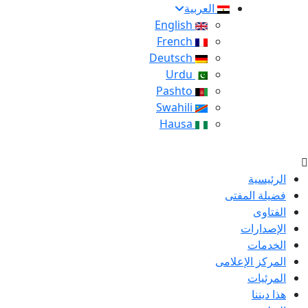
العربية
English
French
Deutsch
Urdu
Pashto
Swahili
Hausa
الرئيسية
فضيلة المفتى
الفتاوى
الإصدارات
الخدمات
المركز الإعلامى
المرئيات
هذا ديننا