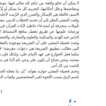
لا يمكن أن تخلو واقعة من حكم لله تعالى فيها، موض
ومقاصدها وعلل أحكامها، كتحريم كل ما يسكر أو يُذْ
الاسم، فالعلة هي الإسكار والضرر الذي حُرِّمت لأجله 
ولفت المفتي النظر إلى أن تجديد الخطاب الديني معن
تأويلات منحرفة أو استدعاء خاطئ لآيات القرآن في 
ورصانة علومها عن طريق تفعيل مناهج الاستنباط الم
الناس فيه الهدى والسكينة والعلوم والمعارف والحضا
وشدد فضيلة المفتي على أن الشريعة موجودة بالفعل
التي تطالب بتطبيق الشريعة هي دعوات مغرضة؛ لأن
مثلما فعل الخوارج في عهد الإمام علي، ولذلك فإن م
صحته، ونحن نحتاج أن نكون على وعي تام لأننا في 
للتثبت من كل أمر.
وختم فضيلة المفتي حواره بقوله: "إن ما تفعله الج
باسم الرق بسبب اللجوء لغير المتخصصين ولغياب المن
21