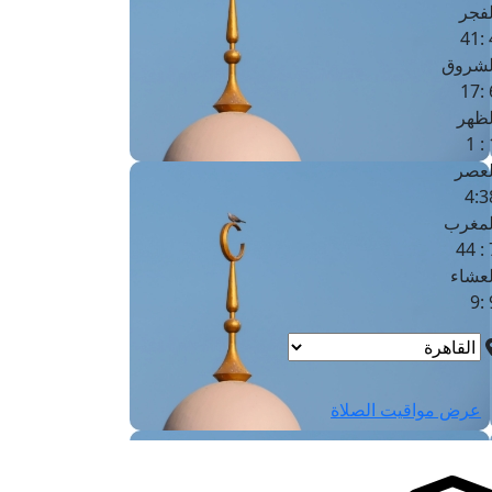
لفجر
4
لشروق
6
لظهر
1
لعصر
4:3
لمغرب
7 
لعشاء
9
عرض مواقيت الصلاة