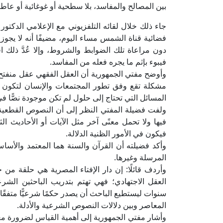
بين المصالح والمفاسد، بلا سطحية أو غوغائية أو عاطف
جاء ذلك خلال لقائه التلفزيوني مع الإعلامي الدكت
فضائية قناة الشمس مساء اليوم، مضيفًا أنه لا يجوز
دون مراعاة تلك الضوابط والشروط، وإلا عُدَّ ذلك ا
فيبوء بإثم ما يجره فعله من المفاسد.
وأوضح مفتي الجمهورية أن العقل الفقهي عقل منفتح على
مشكلة تقع وفق تطور المجتمعات والإنسان لتكون م
المسائل التي تحتاج إلى حلول لم تكن موجودة نصًّا في
ولفت فضيلة المفتي النظر إلى أن النصوص القطعية الد
فيها ولا تحمل معنًى آخر مثل الآيات أو الأحاديث الث
فيكون في الأمور الظنية الدلالة.
وأكد فضيلته أن القرآن والسنة هما المعتمد والأس
المرسلة وغيرها.
وأردف قائلًا: إن دار الإفتاء المصرية هي حلقة من 
العقل الاجتهادي؛ فهي تهتم بتدريب الباحثين الشرعي
سنوات ليستطيع الباحث أن يصدر حكمًا شرعيًّا متفقًا 
المعاصر وبين دلالات النصوص الشرعية والأدلة.
وأشار مفتي الجمهورية إلى أهمية القياس لضرورة مع