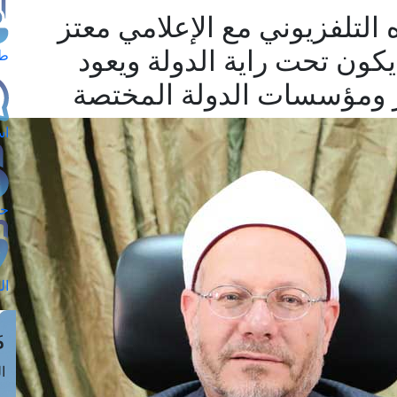
التلفزيوني مع الإعلامي معتز
ن يكون تحت راية الدولة ويعود
طل
ور ومؤسسات الدولة المختصة
اس
حج
ال
م
الق