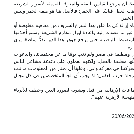
حًا أن مرجع القياس التفقه والمعرفة العميقة لأسرار الشريعة
هِب العقل قياسًا على الخمر؛ فالأصل هنا هو صفة الخمر وليس
الخمر.
اه إزالة كل ما علق بهذا الشرع الشريف من مفاهيم مغلوطة أو
غير ما قصدت إليه وإعادة إبراز مكارم الشريعة وسمو أخلاقها
نضبطة الرصينة حتى يرجع جوهر هذا الدين نقيًّا ساطعًا يرى
رة.
 ومطبقة في مصر ولم تغب يومًا ما عن مجتمعاتنا، والدعوات
ها مطبقة بالفعل، ولكنهم يعملون على دغدغة مشاعر الناس
عركتنا هي معركة وعي، وعلينا أن نختار من المعلومات ما ثبت
مرحلة حرب العقول؛ لذا يجب أن نلجأ للمتخصصين في كل مجال
ماعات الإرهابية من قتل وتشويه لصورة الدين وخطف للأبرياء
هجية الأزهرية عنهم".
20/06/20