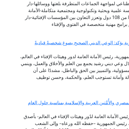
طناعي لمواجهة الجماعات المتطرفة بلغتها ووسائلها-دار
 علمية وبحثية وتكنولوجية ومجتمعية متكاملة-الأمانة
العامة لدور وهيئات الإفتاء في العالم تضم 111 عضوًا من 108 دول وتعزز التعاون بين المؤسسات الإفتائية-دار
 برامج مهنية متخصصة في الفتوى والإفتاء
ة يؤكد: الوعي الديني الصحيح يصوغ شخصيةً قياديةً
هورية، رئيس الأمانة العامة لدور وهيئات الإفتاء في العالم،
خلال وعي ديني رشيد يجمع بين العلم والأخلاق والعمل، وينمي
مسؤولية، والتمييز بين الحق والباطل، مشددًا على أن
سالة وأمانة تستوجب العلم، والحكمة، وحسن توظيف
ي والأُمَّتين العربية والإسلامية بمناسبة حلول العام
ئيس الأمانة العامة لدُور وهيئات الإفتاء في العالم- بأصدق
ي، رئيس الجمهورية –حفظه الله ورعاه– وإلى الشعب