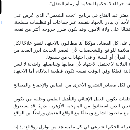
ة خرقاء لا تحكمها الحكمة أو زمام التعقل".
ور معتز عبد الفتاح في برنامج "تحت الشمس"، الذي عُرض على
 لأحد أن يبادر بالجهاد بنفسه عبر جماعات أو تنظيمات مسلحة،
ا
فتئاتًا على ولاة الأمور، وقد يكون ضرر خروجه أكثر من نفعه،
 كل القضايا، مؤكدًا أننا مطالبون بالاجتهاد لنضع علاجًا لكل
لائمة للواقع وللشخصيات لأن العصر الحديث أبرز العديد من
 القرآن أو السنة أو في اجتهادات من سبقونا.
لالة لا تحتمل الاجتهاد لأن معانيها وتفاصيلها واضحة لا لبس
ابتة قطعًا وفِي الوقت نفسه تكون قطعية الدلالة، أما الاجتهاد
اس لكل مصادر التشريع الأخرى من القياس والإجماع والمصالح
حلقات تكوين العقل الإفتائي والتأهيل العلمي وحلقة من تكوين
ين الذين استفادوا من المنهجية الأزهرية تدريبًا قد يستغرق
مع مقصود الشارع ومتفقًا مع الواقع المَعيش ورابطًا بين الواقع
رفة الحكم الشرعي في كل ما يستجد من نوازل ووقائع؛ إذ إنه