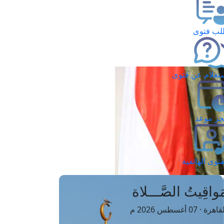
ب فتوى
تعلام عن فتوى
ز موعد
فتوى الهاتفية
َواقِيتُ الصَّـــلاة
اهرة · 07 أغسطس 2026 م