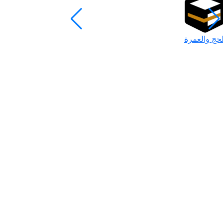
لحج والعمرة
رمضان