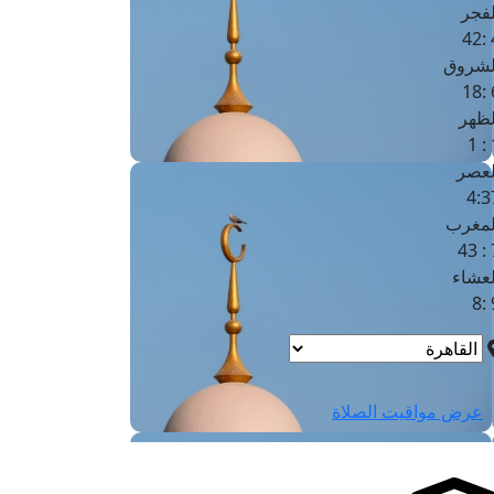
لفجر
4
لشروق
6
لظهر
1
لعصر
4:3
لمغرب
7 
لعشاء
9
عرض مواقيت الصلاة