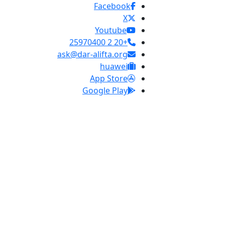
Facebook
X
Youtube
+20 2 25970400
ask@dar-alifta.org
huawei
App Store
Google Play