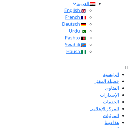
العربية
English
French
Deutsch
Urdu
Pashto
Swahili
Hausa
الرئيسية
فضيلة المفتى
الفتاوى
الإصدارات
الخدمات
المركز الإعلامى
المرئيات
هذا ديننا