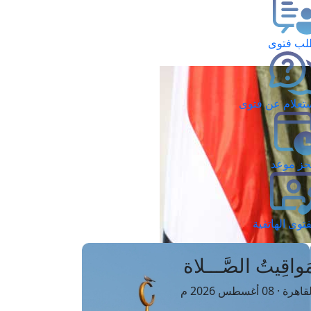
ب فتوى
تعلام عن فتوى
ز موعد
فتوى الهاتفية
َواقِيتُ الصَّـــلاة
اهرة · 08 أغسطس 2026 م