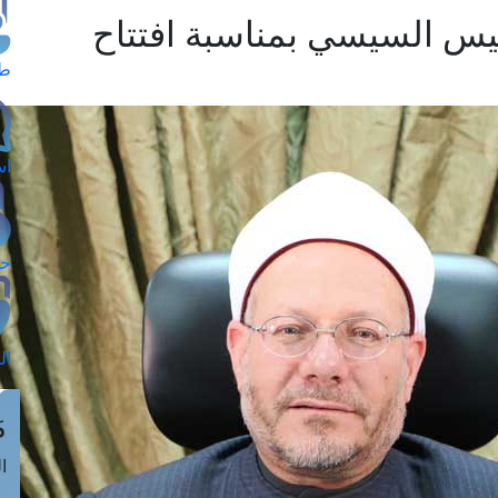
ئيس السيسي بمناسبة افتتاح
طل
اس
حج
ال
م
الق