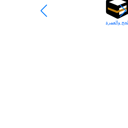
لحج والعمرة
رمضان