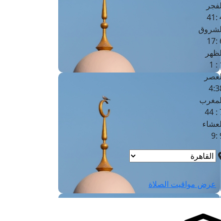
لفجر
4
لشروق
6
لظهر
1
لعصر
4:3
لمغرب
7 
لعشاء
9
عرض مواقيت الصلاة