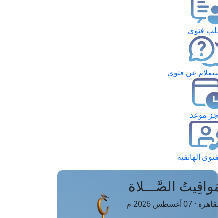
ب فتوى
تعلام عن فتوى
ز موعد
فتوى الهاتفية
َواقِيتُ الصَّـــلاة
اهرة · 07 أغسطس 2026 م