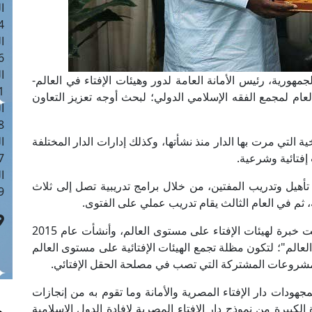
ا
 :41
ا
 :17
ا
هورية، رئيس الأمانة العامة لدور وهيئات الإفتاء في العالم-
 : 1
ام لمجمع الفقه الإسلامي الدولي؛ لبحث أوجه تعزيز التعاون
ا
8
 التي مرت بها الدار منذ نشأتها، وكذلك إدارات الدار المختلفة
ا
إفتائية وشرعية.
: 44
ا
أهيل وتدريب المفتين، من خلال برامج تدريبية تصل إلى ثلاث
 :9
ثم في العام الثالث يقام تدريب عملي على الفتوى.
وأشار إلى أن الدار وضعت ضمن أهدافها أن تكون بيت خبرة لهيئات الإفتاء على مستوى العالم، وأنشأت عام 2015
 في العالم"؛ لتكون مظلة تجمع الهيئات الإفتائية على مستوى العالم
لمشروعات المشتركة التي تصب في مصلحة الحقل الإفتائي.
جهودات دار الإفتاء المصرية والأمانة وما تقوم به من إنجازات
لكبيرة من نموذج دار الإفتاء المصرية لإفادة الدول الإسلامية