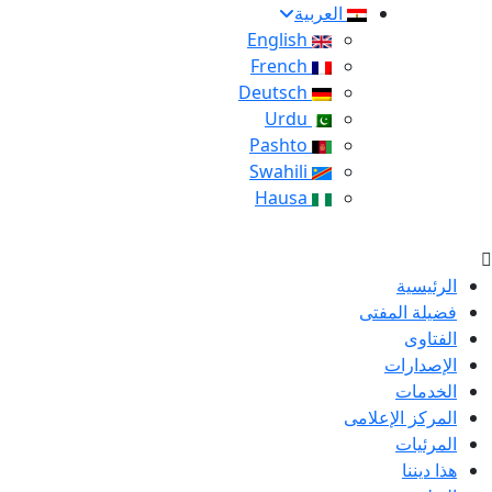
العربية
English
French
Deutsch
Urdu
Pashto
Swahili
Hausa
الرئيسية
فضيلة المفتى
الفتاوى
الإصدارات
الخدمات
المركز الإعلامى
المرئيات
هذا ديننا