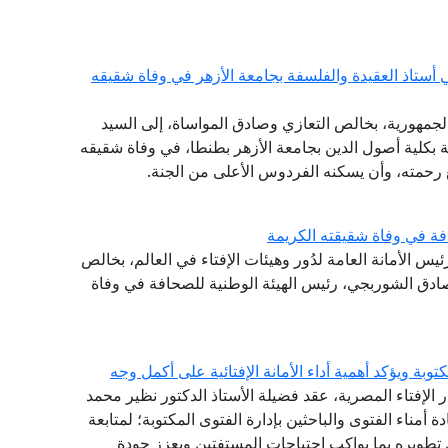
 أستاذ العقيدة والفلسفة بجامعة الأزهر في وفاة شقيقه
الجمهورية، بخالص التعازي وصادق المواساة، إلى السيد
فة بكلية أصول الدين بجامعة الأزهر بطنطا، في وفاة شقيقه
سع رحمته، وأن يسكنه الفردوس الأعلى من الجنة.
فة في وفاة شقيقته الكريمة
ئيس الأمانة العامة لدُور وهيئات الإفتاء في العالم، بخالص
صادق الشوربجي، رئيس الهيئة الوطنية للصحافة في وفاة
توبة ويؤكد أهمية أداء الأمانة الإفتائية على أكمل وجه
ر الإفتاء المصرية، عقد فضيلة الأستاذ الدكتور نظير محمد
دة أمناء الفتوى والباحثين بإدارة الفتوى المكتوبة؛ لمتابعة
طويره بما يواكب احتياجات المستفتين ويعزز جودة