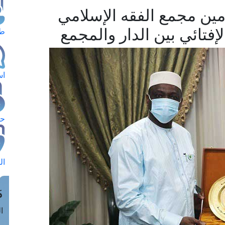
ين مجمع الفقه الإسلامي
إفتائي بين الدار والمجمع
طل
اس
حج
ال
م
الق