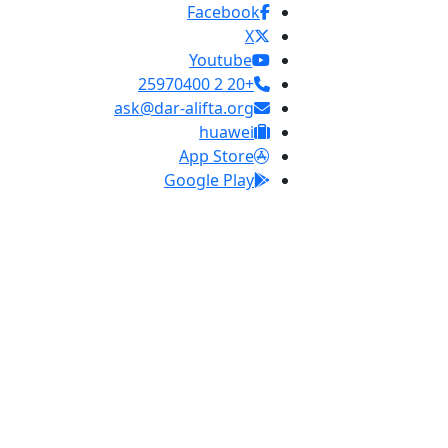
Facebook
X
Youtube
+20 2 25970400
ask@dar-alifta.org
huawei
App Store
Google Play