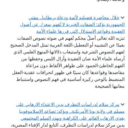
خلال محاضرة فضيلته لأئمة ودعاة بريطانيا.. مفتي
الجمهورية يؤكد: الصفات الخبرية لا تُفهم بمعزل عن أصول
العقيدة وقواعد الاستدلال التي قررها علماء الأمة
تنزيه الله تعالى أصلٌ محكم تُفهم في ضوئه نصوص الصفات
بعيدًا عن التشبيه أو التعطيل-اللغة العربية تمثل المدخل الصحيح
لفهم النصوص الشرعية واستيعاب دلالاتها-المنهج العلمي الذي
أرساه علماء الأمة صان العقيدة وأزال اللبس وحفظها من
الفهم الخاطئ-الجمود على ظواهر الألفاظ دون مراعاة
مقاصدها وقواعدها كان سببًا في ظهور انحرافات عقدية-العقل
المنضبط بالوحي ركيزة أساسية في فهم النصوص واستنباط
معانيها الصحيحة
مركز سلام لدراسات التطرف يدين الاعتداء الإرهابي على
مسلم في ولاية يوتا الأمريكية.. ويؤكد: تصاعد الإسلاموفوبيا
يغذي الإرهاب القائم على الكراهية ويهدد السلم المجتمعي
يدين مركز سلام لدراسات التطرف، التابع لدار الإفتاء المصرية،