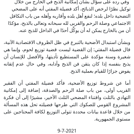
وفي رده على سؤال بشأن إمكانية الذبح في الخارج من خلال
توكيل نظرًا لرخص الذبائح، أكد فضيلة المفتي أنه على المضحي
التضحية داخل بلده؛ لنفع أهل بلده وأقاربه وأهله من باب التكافل
الاجتماعي وصلة الرحم والقربى لله سبحانه وتعالى بالذبح، مؤكدًا
أن من بالخارج يمكن له أن يوكِّل أحدًا في الداخل للذبح عنه.
وبشأن استبدال الأضحية بالتبرع في ظل الظروف الاقتصادية الآنية،
قال فضيلة المفتي: إن القضية ليست قضية توزيع لحوم، وإنما هي
شعيرة وسنة مؤكدة على المستطيع تأديتها، والأفضل للإنسان أن
يذبح بنفسه إذا كان يتقن فن الذبح وآدابه، وفي حال عدم إتقانه
يفوض جزارًا للقيام بعملية الذبح.
أما عن شروط توزيع الأضحية، فأكد فضيلة المفتي أن الفقير
القريب أولى، من باب صلة الرحم والصدقة، إضافة إلى إمكانية
التهادي بالثلث واقتناء المضحي الثلث الأخير، مشيرًا إلى أن فكرة
المشروع القومي للصكوك التي طرحها فضيلته تحل هذه المسألة
من خلال قاعدة بيانات محددة تتولى التوزيع لكافة المحتاجين على
مستوى الجمهورية.
9-7-2021