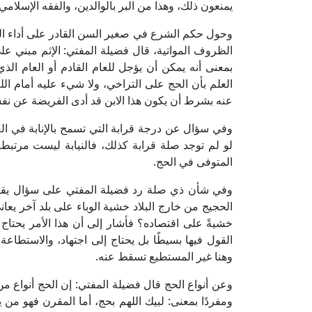
يمنعون ذلك، وهذا من البر بالوالدين، والفقه الإسلا
وحول حكم الشرع في صغير السن القادر على أداء الفريض
الظروف المواتية، قال فضيلة المفتي: الإثم مبني على
بمعنى أنه يمكن أن يؤجل للعام القادم أو العام ا
العلم بأن الحج على التراخي، ولا شيء عليه أمام الل
عنه بشرط أن يكون هذا الابن قد أدى الفريضة عن نف
وفي سؤال عن درجة قرابة التي تسمح بالإنابة في العم
لو لم توجد صلة قرابة كذلك، فالنيابة ليست مرتب
المتوفى في الحج.
وفي شأن ذي صلة رد فضيلة المفتي على سؤال يقول:
الحجيج من خارج البلاد خشية الوباء على بلد آخر يعا
خشيةً على اقتصاده؟ فأشار إلى أن هذا الأمر يحت
القول فيها بسيطًا بل يحتاج إلى اجتهاد، والاستطاع
وهنا غير المستطيع تسقط عنه.
وعن أنواع الحج قال فضيلة المفتي: إن الحج أنواع من ح
ومفردًا بمعنى: لبيك اللهم بحج، أما المقرن فهو من 