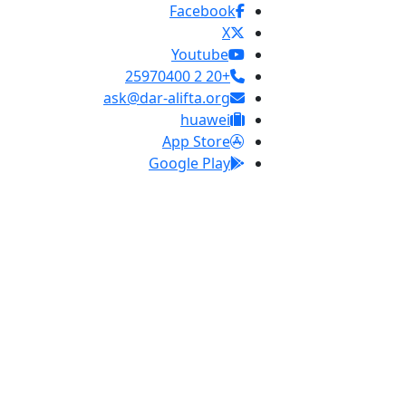
Facebook
X
Youtube
+20 2 25970400
ask@dar-alifta.org
huawei
App Store
Google Play