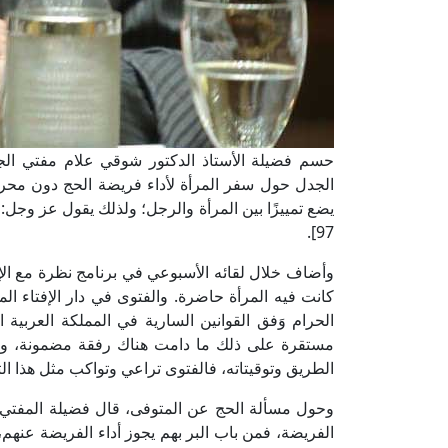
حسم فضيلة الأستاذ الدكتور شوقي علام مفتي الجمهو
الجدل حول سفر المرأة لأداء فريضة الحج دون محرم
يضع تمييزًا بين المرأة والرجل؛ ولذلك يقول عز وجل: 
97].
وأضاف خلال لقائه الأسبوعي في برنامج نظرة مع ال
كانت فيه المرأة حاضرة. والفتوى في دار الإفتاء ال
الحرام وَفق القوانين السارية في المملكة العربية
مستقرة على ذلك ما دامت هناك رفقة مضمونة، وال
الطريق وتوقيتاته، فالفتوى تراعي وتواكب مثل هذا التغ
وحول مسألة الحج عن المتوفى، قال فضيلة المفتي: أما
الفريضة، فمن باب البر بهم يجوز أداء الفريضة عنه