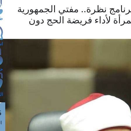
رنامج نظرة.. مفتي الجمهورية
أة لأداء فريضة الحج دون
طل
اس
حج
ال
م
الق