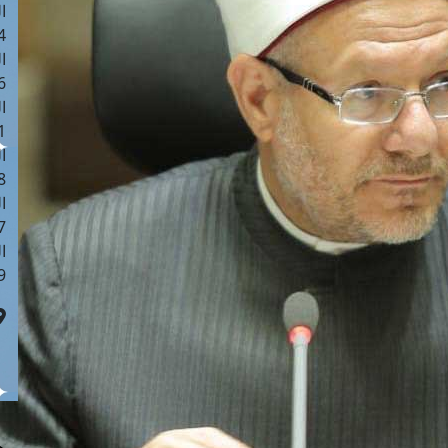
ا
 :41
ا
 :17
ا
 : 1
ا
8
ا
: 44
ا
 :9