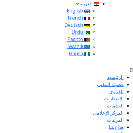
العربية
English
French
Deutsch
Urdu
Pashto
Swahili
Hausa
الرئيسية
فضيلة المفتى
الفتاوى
الإصدارات
الخدمات
المركز الإعلامى
المرئيات
هذا ديننا