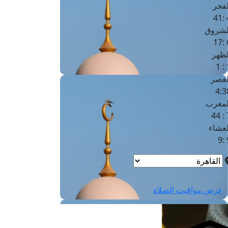
لفجر
4
لشروق
6
لظهر
1
لعصر
4:3
لمغرب
7 
لعشاء
9
عرض مواقيت الصلاة