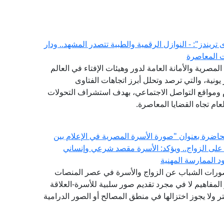
لفتوى يصدر العدد (52) من "فتوى تريندز": - النوازل الرقمية والطبية تتصدر المشهد.. ودار
ت المعاصرة
(GFI) التابع لدار الإفتاء المصرية والأمانة العامة لدور وهيئات الإفتاء في العالم
شهر يونية، والتي ترصد وتحلل أبرز اتجاهات الفتاوى
ام ومواقع التواصل الاجتماعي، بهدف استشراف التحولات
ام تجاه القضايا المعاصرة.
 محاضرة بعنوان "صورة الأسرة المصرية في الإعلام بين
 على الزواج.. ويؤكد: الأسرة مقصد شرعي وإنساني
 الممارسة المهنية
تصورات الشباب عن الزواج والأسرة في عصر المنصات
المفاهيم لا في مجرد تقديم صور سلبية للأسرة-العلاقة
 ولا يجوز اختزالها في منطق المصالح أو الصور الدرامية