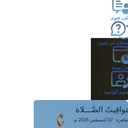
ب فتوى
تعلام عن فتوى
ز موعد
فتوى الهاتفية
َواقِيتُ الصَّـــلاة
اهرة · 07 أغسطس 2026 م