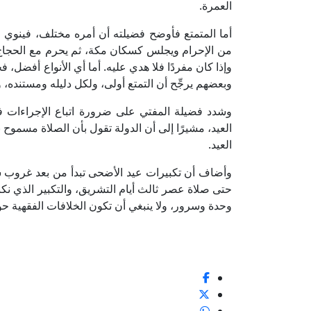
العمرة.
أما المتمتع فأوضح فضيلته أن أمره مختلف، فينوي قائل
من الإحرام ويجلس كسكان مكة، ثم يحرم مع الحجاج ثاني
وإذا كان مفردًا فلا هدي عليه. أما أي الأنواع أفضل،
وبعضهم يرجِّح أن التمتع أولى، ولكل دليله ومستنده، 
وشدد فضيلة المفتي على ضرورة اتباع الإجراءات في 
العيد، مشيرًا إلى أن الدولة تقول بأن الصلاة مسموح 
العيد.
وأضاف أن تكبيرات عيد الأضحى تبدأ من بعد غروب ش
حتى صلاة عصر ثالث أيام التشريق، والتكبير الذي نك
وحدة وسرور، ولا ينبغي أن تكون الخلافات الفقهية ح
1