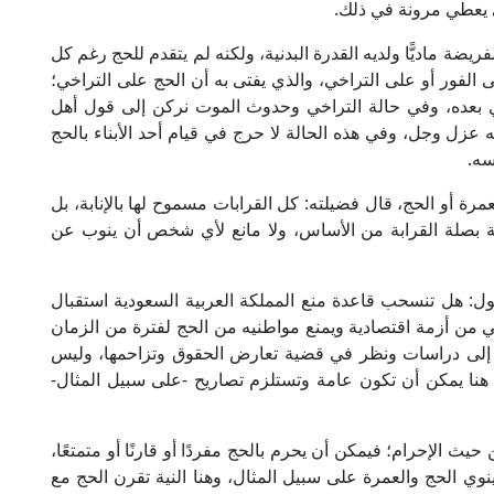
مي يعطي مرونة في ذلك.
ة ماديًّا ولديه القدرة البدنية، ولكنه لم يتقدم للحج رغم كل
 الفور أو على التراخي، والذي يفتى به أن الحج على التراخي؛
لذي بعده، وفي حالة التراخي وحدوث الموت نركن إلى قول أهل
ه عزل وجل، وفي هذه الحالة لا حرج في قيام أحد الأبناء بالحج
سه.
رة أو الحج، قال فضيلته: كل القرابات مسموح لها بالإنابة، بل
طة بصلة القرابة من الأساس، ولا مانع لأي شخص أن ينوب عن
 هل تنسحب قاعدة منع المملكة العربية السعودية استقبال
ني من أزمة اقتصادية ويمنع مواطنيه من الحج لفترة من الزمان
اج إلى دراسات ونظر في قضية تعارض الحقوق وتزاحمها، وليس
ة هنا يمكن أن تكون عامة وتستلزم تصاريح -على سبيل المثال-
يث الإحرام؛ فيمكن أن يحرم بالحج مفردًا أو قارنًا أو متمتعًا،
ينوي الحج والعمرة على سبيل المثال، وهنا النية تقرن الحج مع