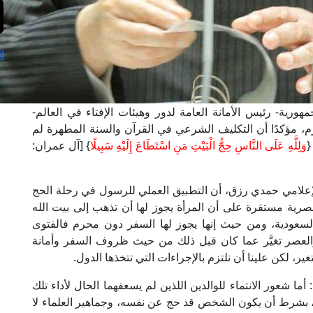
ا
رية- رئيس الأمانة العامة لدور وهيئات الإفتاء في العالم-
، مؤكدًا أن التكليف الشرعي في القرآن والسنة المطهرة لم
{
وَلِلَّهِ عَلَى النَّاسِ حِجُّ الْبَيْتِ مَنِ اسْتَطَاعَ إِلَيْهِ سَبِيلً
ا} [آل عمران:
إعلامي حمدي رزق، أن التطبيق العملي للرسول في رحلة الحج
مصرية مستقرة على أن المرأة يجوز لها أن تذهب إلى بيت الله
 السعودية، ومن حيث إنها يجوز لها السفر دون محرم فالفتوى
عصر تغيَّر عما كان قبل ذلك من حيث ظروف السفر وأمانة
ير، لكن علينا أن نلتزم بالإجراءات التي تتخذها الدول.
 شعور الانتماء للوالدين اللذين لم يسعفهما الحال لأداء تلك
م، بشرط أن يكون الشخص قد حج عن نفسه، وجماهير العلماء لا