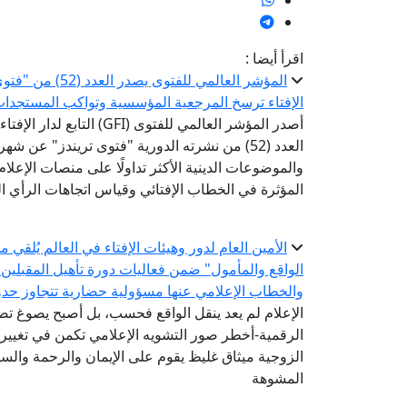
اقرأ أيضا :
المؤشر العالمي ل
الإفتاء ترسخ المرجعية المؤسسية وتواكب المستجدا
أصدر المؤشر العالمي للفتوى 
العدد (52) من نشرته الدورية "فتوى تريندز" عن 
والموضوعات الدينية الأكثر تداولًا على منصات الإعل
المؤثرة في الخطاب الإفتائي وقياس اتجاهات الرأي الع
الأمين العام لدور وهيئات الإفتاء في العالم يُلقي
الواقع والمأمول" ضمن فعاليات دورة تأهيل المقبلين
والخطاب الإعلامي عنها مسؤولية حضارية تتجاوز حدود
الإعلام لم يعد ينقل الواقع فحسب، بل أصبح يصوغ 
الرقمية-أخطر صور التشويه الإعلامي تكمن في تغيير 
الزوجية ميثاق غليظ يقوم على الإيمان والرحمة والستر
المشوهة