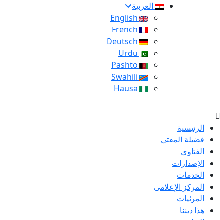
العربية
English
French
Deutsch
Urdu
Pashto
Swahili
Hausa
الرئيسية
فضيلة المفتى
الفتاوى
الإصدارات
الخدمات
المركز الإعلامى
المرئيات
هذا ديننا