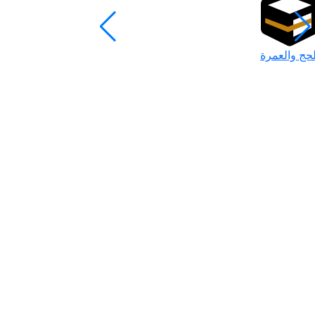
لحج والعمرة
رمضان