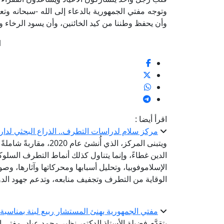
وتوجه مفتي الجمهورية بالدعاء إلى الله -سبحانه وتعا
وأن يحفظ وطننا من كيد الخائنين، وأن يسود الرخاء وا
1
اقرأ أيضا :
مركز سلام لدراسات التطرف.. الذراع البحثي لدار 
ويتبنى المركز، الذي أُ
الدين غطاءً، وإنما يتناول كذلك أنماط التطرف السلو
الإسلاموفوبيا، وتحليل أسبابها ومحركاتها وآثارها، وصو
الوقاية من التطرف وتجفيف منابعه، وتدعم جهود الدو
مفتي الجمهورية يهنئ المستشار ربيع لبنة بمناسب
يتقدَّم فضيلة الأستاذ الدكتور نظير محمد عياد، مفتي ا