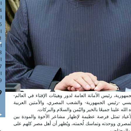
ا
 :41
ا
 :17
ا
 : 1
ا
8
ا
: 44
ا
 :9
هورية، رئيس الأمانة العامة لدور وهيئات الإفتاء في العالم-
يسي -رئيس الجمهورية- والشعب المصري، والأمتين العربية
لله علينا جميعًا بالخير واليُمن والسلام والبركات.
الأعياد تمثل فرصة عظيمة لإظهار مشاعر الأخوة والمودة بين
 المصري ووحدته وتماسك لُحمته، ويُظهر أن أهل مصر كلهم على
والمحتاجين.