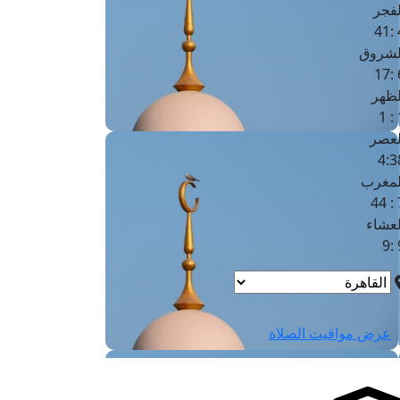
لفجر
4
لشروق
6
لظهر
1
لعصر
4:3
لمغرب
7 
لعشاء
9
عرض مواقيت الصلاة