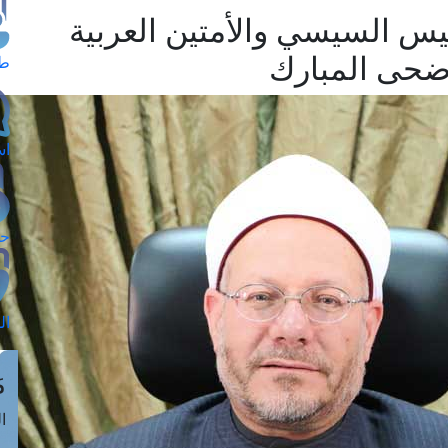
يس السيسي والأمتين العربية
أضحى المبارك
طل
اس
حج
ال
م
الق