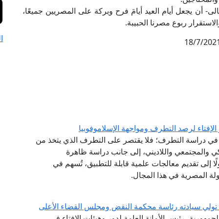
لى- أن يجعل أيام العيد أيامَ فرح وبركة على المصريين جميعًا،
لاستقرار ربوع مصرنا الحبيبة.
ا
18/7/202
الإفتاء لرصد التطرف ومواجهة الإسلاموفوبيا
نشئ عام 2020، مقاربةً شاملةً في دراسة التطرف؛ فلا يقتصر على التطرف الذي يتخذ من
كي والمجتمعي واللاديني، إلى جانب دراسة ظاهرة
لًا إلى تقديم معالجات علمية قابلة للتطبيق، تُسهم في
لة المصرية في هذا المجال.
ة تولي سيادته رئاسة محكمة النقض ومجلس القضاء الأعلى
لجمهورية، رئيس الأمانة العامة لدور وهيئات الإفتاء في