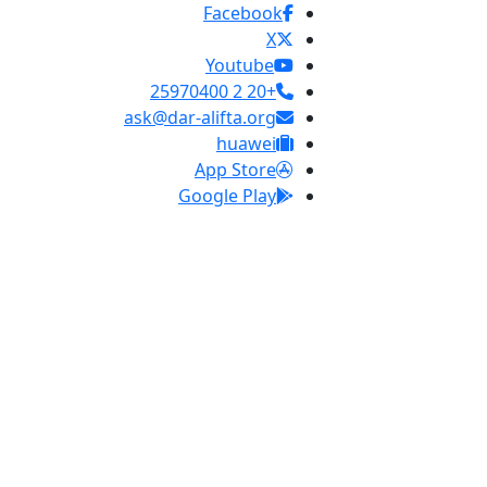
Facebook
X
Youtube
+20 2 25970400
ask@dar-alifta.org
huawei
App Store
Google Play