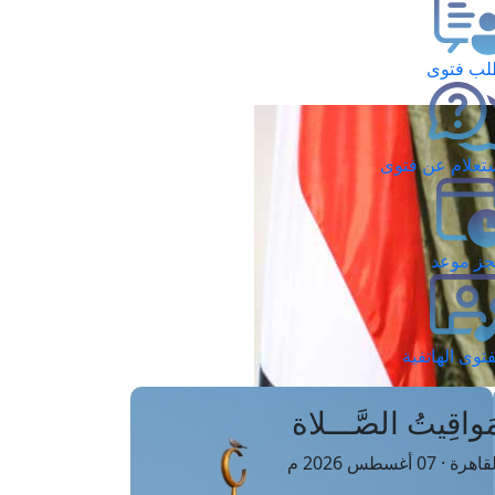
ب فتوى
تعلام عن فتوى
ز موعد
فتوى الهاتفية
َواقِيتُ الصَّـــلاة
اهرة · 07 أغسطس 2026 م