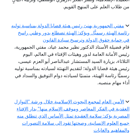
من طلاب العلم على المنهج القويم.
مفتي الجمهورية يهنئ رئيس هيئة قضايا الدولة بمناسبة توليه
رئاسة الهيئة رسميًّا.. ويؤكد: الهيئة تضطلع بدور وطني راسخ
في حماية حقوق الدولة وترسيخ سيادة القانون
قام فضيلة الأستاذ الدكتور نظير محمد عياد، مفتي الجمهورية،
رئيس الأمانة العامة لدور وهيئات الإفتاء في العالم، اليوم
الثلاثاء، بزيارة السيد المستشار عبدالناصر أبو العزم عيسى،
رئيس هيئة قضايا الدولة؛ لتقديم التهنئة لسيادته بمناسبة توليه
رسميًّا رئاسة الهيئة، متمنيًا لسيادته دوام التوفيق والسداد في
أداء مهام منصبه.
الأمين العام لمجمع البحوث الإسلامية خلال ورشة "النوازل
العقدية في الفكر المعاصر وموقف الإسلام منها" بدار الإفتاء
المصرية يؤكد: سلامة العقيدة تمثل الأساس الذي تنطلق منه
جميع العلوم الإنسانية، وصحتها تقود إلى سلامة التصورات
والمفاهيم والغايات