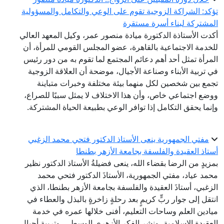
تؤكد: الشراكة الزوجية تقوم على الوعي والتكامل والمسؤولية
المشتركة لبناء أسرة مستقرة
أكدت الأستاذة الدكتورة ميادة منصور عمر، وكيل المعهد العالي
للخدمة الاجتماعية بالقاهرة، عضو المجلس القومي للمرأة، أن
المرأة تمثل أحد أهم دعائم المجتمع لما تقوم به من دور رئيس
في تربية الأبناء وصناعة الأجيال، موضحة أن العلاقة الزوجية
تجمع بين شخصين لكل منهما بيئة مختلفة وخبرات متباينة
ووضع اجتماعي خاص، وأن هذا الاختلاف لا يمثل سببًا للصراع،
وإنما يحقق التكامل إذا توافر الوعي بطبيعة الحياة المشتركة.
مفتي الجمهورية ينعى الأستاذ الدكتور فتحي محمد الزغبي
أستاذ العقيدة والفلسفة بجامعة الأزهر بطنطا
بمزيدٍ من الرضا بقضاء الله، ينعى فضيلةُ الأستاذ الدكتور نظير
محمد عياد، مفتي الجمهورية، الأستاذَ الدكتور فتحي محمد
الزغبي، أستاذَ العقيدة والفلسفة بجامعة الأزهر بطنطا، الذي
انتقل إلى جوار ربٍّ كريمٍ بعد رحلةٍ زاخرةٍ بالبذل والعطاء في
ميادين العلم وساحات التعليم، أفنى خلالها عمره في خدمة
العقيدة الإسلامية، ونشر الفكر الأزهري الوسطي، وتربية أجيالٍ