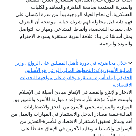
والمدربة المعتمدة بجامعة القاهرة والمعاهد والكليات
العسكرية، أن نجاح الحياة الزوجية يبدأ من قدرة الإنسان على
فهم ذاته قبل محاولة فهم شريك حياته، موضحة أن التعرف
على سمات الشخصية، وأنماط المشاعر، ومهارات التواصل
يمثل أساسًا في بناء علاقة أسرية مستقرة يسودها الاحترام
والمودة والرحمة.
خلال محاضرته في دورة تأهيل المقبلين على الزواج.. وزير
المالية الأسبق يؤكد: التخطيط المالي الواعي هو الأساس
الحقيقي لبناء أسرة مستقرة وقادرة على مواجهة التحديات
الاقتصادية
الادخار والإنتاج والقصد في الإنفاق مبادئ أصيلة في الإسلام
وليست حلولًا مؤقتة للأزمات-إعداد موازنة للأسرة والتمييز بين
الموازنة والميزانية يحمي الأسرة من العجز والاضطرابات
المالية-تنمية مصادر الدخل والاستثمار في المهارات والعمل من
أهم وسائل تحقيق الاستقرار الاقتصادي للأسرة-التحذير من
الإسراف والاستدانة وتقليد الآخرين في الإنفاق حفاظًا على
مستقبل الأسرة المالي