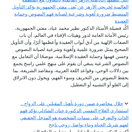
العالمية لخريجي الأزهر عن بُعد.. مفتي الجمهورية يؤكد: التأويل
المنضبط ضرورة لُغوية وشرعية لصيانة فهم النصوص وحماية
العقيدة
أكَّد فضيلة الأستاذ الدكتور نظير محمد عياد، مفتي الجمهورية،
رئيس الأمانة العامة لدور وهيئات الإفتاء في العالم، أن باب
الصفات الإلهية من أدق أبواب العقيدة وأعظمها أثرًا، وأن التأويل
الصحيح يمثل ضرورة علمية ولُغوية وشرعية لصيانة النصوص
وحسن فهمها وحماية العقيدة الإسلامية، موضحًا أن التعامل مع
النصوص الشرعية ينبغي أن يقوم على منهج علمي راسخ يجمع
بين دلالات الوحي، وقواعد اللغة العربية، ومقاصد الشريعة، بما
يحفظ النصوص من التحريف وسوء الفهم، ويحول دون الانزلاق
إلى الغلو أو التشبيه أو التعطيل.
خلال محاضرة ضمن دورة تأهيل المقبلين على الزواج ..
استشاري العلاج النفسي الدكتورة حنان الشاذلي تؤكد فهم
الذات والتعرف على سمات الشخصية هو المدخل الحقيقي
لفهم شريك الحياة وبناء تواصل زوجي ناجح
أكدت الدكتورة حنان الشاذلي، استشاري العلاج النفسي