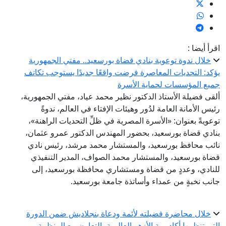
اقرأ أيضا :
خلال ندوة توعوية بنادي قضاة بورسعيد.. مفتي الجمهورية
يؤكد: التحديات المعاصرة فرضت واقعًا جديدًا يستوجب تكاتف
جميع المؤسسات لحماية الأسرة
ألقى فضيلة الأستاذ الدكتور نظير محمد عياد، مفتي الجمهورية،
رئيس الأمانة العامة لدُور وهيئات الإفتاء في العالم، ندوةً
توعويةً بعنوان: «الأسرة المصرية في ظلِّ التحديات الراهنة»،
بنادي قضاة بورسعيد، بحضور المهندس الدكتور عمرو عثمان،
نائب محافظ بورسعيد، والمستشار محمد مرشد، رئيس نادي
قضاة بورسعيد، والمستشار محمد الصواف، المدير التنفيذي
للنادي، وعددٍ من قضاة ومستشاري محافظة بورسعيد، إلى
جانب نخبةٍ من عمداء وأساتذة جامعة بورسعيد.
خلال محاضرة فضيلته لأئمة ودعاة بنجلاديش ضمن الدورة
التي تنظمها أكاديمية الأزهر العالمية بالتعاون مع المنظمة