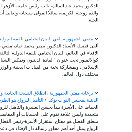
الدكتور محمد عبد المالك، نائب رئيس جامعة الأزهر لفر
والدة زوجته الكريمة، سائلًا المولى سبحانه وتعالى 
الجنة.
مفتي الجمهورية يلقي البيان الختامي للقمة الدولية الثالثة للقيادات الدينية
ألقى فضيلة الأستاذ الدكتور، نظير محمد عياد، مفتي ج
كوالالمبور تحت عنوان "القادة الدينيون وتمكين الشباب
الإسلامي، وبمشاركة نخبة من القيادات الدينية والوزر
مختلف دول العالم.
برعاية مفتي الجمهورية.. انطلاق النسخة الحادية و
الدينية بمجلس النواب يؤكد: • التأهيل للزواج هو الطر
الحفاظ على الأسرة يبدأ بحسن العشرة والتأهيل للزواج
متجددة وليس علاقة تقوم على الحسابات أو المقايضة-
منطق الفضل هو مفتاح استقرار الأسرة-رئيس القطاع ا
الزواج يمثل أحد أهم محاور رسالة دار الإفتاء في دعم