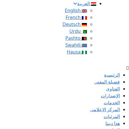
العربية
English
French
Deutsch
Urdu
Pashto
Swahili
Hausa
الرئيسية
فضيلة المفتى
الفتاوى
الإصدارات
الخدمات
المركز الإعلامى
المرئيات
هذا ديننا