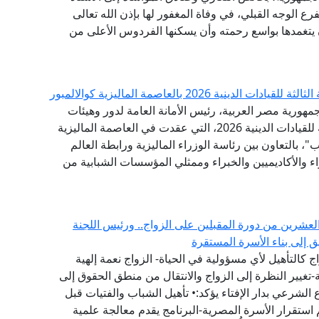
ع الوجه القبلي، في وفاة المغفور لها بإذن الله تعالى
أن يتغمدها بواسع رحمته وأن يسكنها الفردوس الأعلى من
 2026 بالعاصمة الماليزية كوالالمبور
مهورية مصر العربية، رئيس الأمانة العامة لدور وهيئات
الإفتاء في العالم، البيان الختامي للقمة الدولية الثالثة للقيادات الدينية 2026، التي عقدت في العاصمة الماليزية
"، بالتعاون بين رئاسة الوزراء الماليزية ورابطة العالم
اء والأكاديميين والخبراء وممثلي المؤسسات الشبابية من
العشرين من دورة المقبلين على الزواج.. ورئيس اللجنة
يق إلى بناء الأسرة المستقرة
 كالتأهيل لأي مسؤولية في الحياة- الزواج نعمة إلهية
تغيير النظرة إلى الزواج والانتقال من منطق الحقوق إلى
لشرعي بدار الإفتاء يؤكد:• تأهيل الشباب والفتيات قبل
 استقرار الأسرة المصرية-البرنامج يقدم معالجة علمية