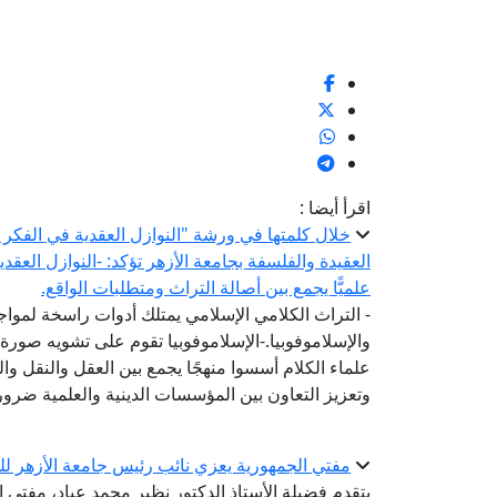
1
اقرأ أيضا :
خلال كلمتها في ورشة "النوازل العقدية في الفكر ال
العقيدة والفلسفة بجامعة الأزهر تؤكد: -النوازل العقد
علميًّا يجمع بين أصالة التراث ومتطلبات الواقع.
- التراث الكلامي الإسلامي يمتلك أدوات راسخة لمواج
والإسلاموفوبيا.-الإسلاموفوبيا تقوم على تشويه صورة 
علماء الكلام أسسوا منهجًا يجمع بين العقل والنقل وال
وتعزيز التعاون بين المؤسسات الدينية والعلمية ضرورة
مفتي الجمهورية يعزي نائب رئيس جامعة الأزهر للو
يتقدم فضيلة الأستاذ الدكتور نظير محمد عياد، مفتي 