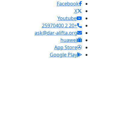
Facebook
X
Youtube
+20 2 25970400
ask@dar-alifta.org
huawei
App Store
Google Play