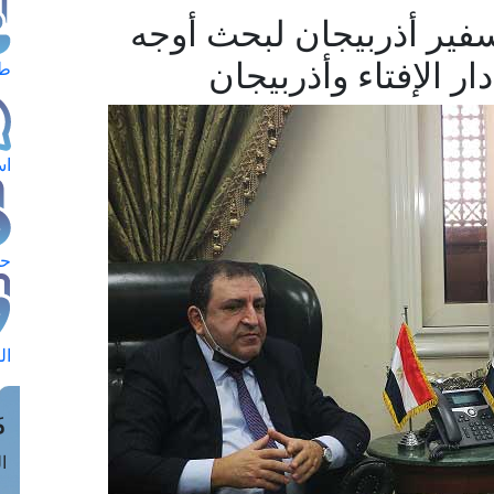
فير أذربيجان لبحث أوجه
ار الإفتاء وأذربيجان
طل
اس
حج
ال
م
الق