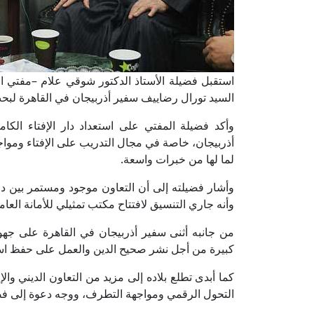
استقبل فضيلة الأستاذ الدكتور شوقي علام –مفتي الجم
السيد تورال رضاييف سفير أذربيجان في القاهرة لبحث أو
وأكد فضيلة المفتي على استعداد دار الإفتاء الك
أذربيجان، خاصة في مجال التدريب على الإفتاء وموا
لما لها من خبرات واسعة.
وأشار فضيلته إلى أن التعاون موجود ومستمر بين دار
وأنه جاري التنسيق لافتتاح مكتب تمثيلي للأمانة العام
من جانبه أثنى سفير أذربيجان في القاهرة على جهود
كبيرة من أجل نشر صحيح الدين والعمل على حفظ اس
كما أبدى تطلع بلاده إلى مزيد من التعاون الديني والإ
التحول الرقمي ومواجهة التطرف، ووجه دعوة إلى فض