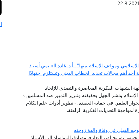
22-8-202
ا
إسلامي وموقف الإسلام منها".. أ.د. غادة الغنيمي أستاذ
ية أحد أهم مجالات تجديد الخطاب الديني وتستلزم اجتهادًا
هة الشبهات الفكرية المعاصرة والتصدي للإلحاد
الإسلام ونشر الجهل بحقيقته وتبرير التمييز ضد المسلمين.-
حوار العلمي في حماية العقيدة. - تطوير أدوات علم الكلام
 لمواجهة التحديات الفكرية الراهنة.
جه القبلي في وفاة والدة زوجته
الجمهورية، بخالص التعازي وصادق المواساة إلى الأستاذ