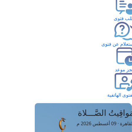
ب فتوى
تعلام عن فتوى
ز موعد
فتوى الهاتفية
َواقِيتُ الصَّـــلاة
اهرة · 09 أغسطس 2026 م