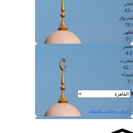
لفجر
4
لشروق
6
لظهر
1
لعصر
4:3
لمغرب
7 
لعشاء
9
عرض مواقيت الصلاة