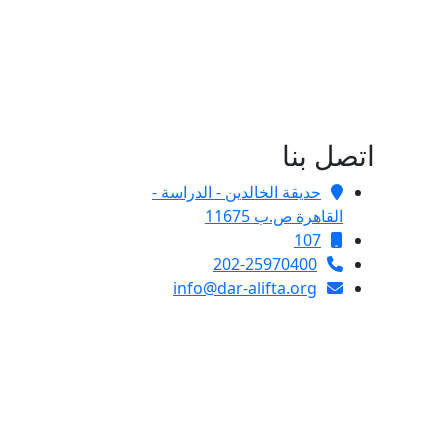
اتصل بنا
حديقة الخالدين - الدراسة -
القاهرة ص.ب 11675
107
202-25970400
info@dar-alifta.org