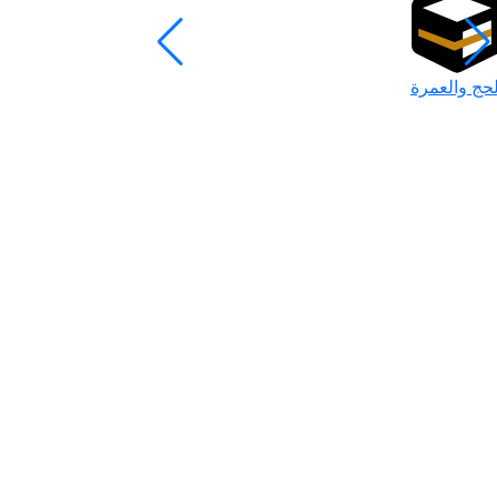
لحج والعمرة
رمضان