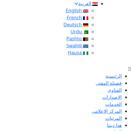
العربية
English
French
Deutsch
Urdu
Pashto
Swahili
Hausa
الرئيسية
فضيلة المفتى
الفتاوى
الإصدارات
الخدمات
المركز الإعلامى
المرئيات
هذا ديننا