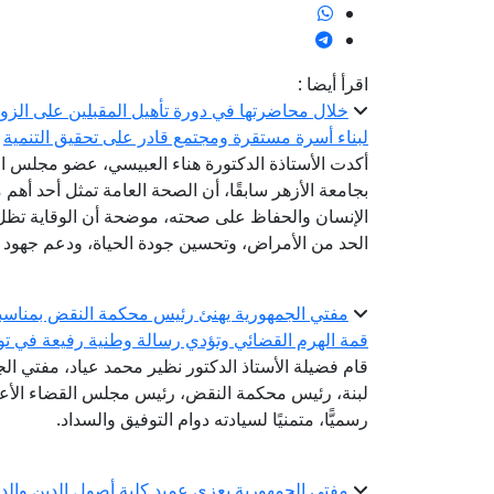
اقرأ أيضا :
خلال محاضرتها في دورة تأهيل المقبلين على الزواج
لبناء أسرة مستقرة ومجتمع قادر على تحقيق التنمية
أكدت الأستاذة الدكتورة هناء العبيسي، عضو مجلس الن
بجامعة الأزهر سابقًا، أن الصحة العامة تمثل أحد أهم 
الإنسان والحفاظ على صحته، موضحة أن الوقاية تظل
الحد من الأمراض، وتحسين جودة الحياة، ودعم جهود ال
مفتي الجمهورية يهنئ رئيس محكمة النقض بمناسبة 
قمة الهرم القضائي وتؤدي رسالة وطنية رفيعة في تو
قام فضيلة الأستاذ الدكتور نظير محمد عياد، مفتي الجم
لبنة، رئيس محكمة النقض، رئيس مجلس القضاء الأعلى؛
رسميًّا، متمنيًا لسيادته دوام التوفيق والسداد.
مفتي الجمهورية يعزي عميد كلية أصول الدين والدع