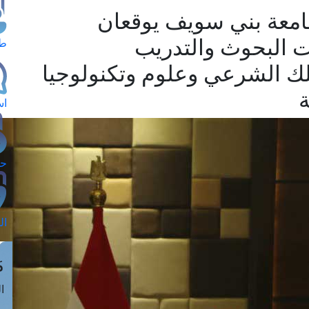
امعة بني سويف يوقعان
ت البحوث والتدريب
طل
لك الشرعي وعلوم وتكنولوجيا
ة
اس
حج
ال
م
الق