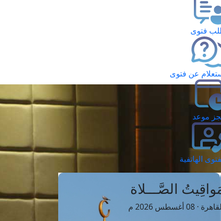
ب فتوى
تعلام عن فتوى
ز موعد
فتوى الهاتفية
َواقِيتُ الصَّـــلاة
اهرة · 08 أغسطس 2026 م