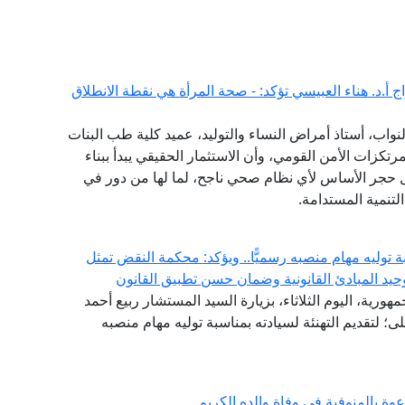
 أ.د. هناء العبيسي تؤكد: - صحة المرأة هي نقطة الانطلاق
واب، أستاذ أمراض النساء والتوليد، عميد كلية طب البنات
مرتكزات الأمن القومي، وأن الاستثمار الحقيقي يبدأ ببناء
 حجر الأساس لأي نظام صحي ناجح، لما لها من دور في
تنمية المستدامة.
توليه مهام منصبه رسميًّا.. ويؤكد: محكمة النقض تمثل
حيد المبادئ القانونية وضمان حسن تطبيق القانون
هورية، اليوم الثلاثاء، بزيارة السيد المستشار ربيع أحمد
 لتقديم التهنئة لسيادته بمناسبة توليه مهام منصبه
وة بالمنوفية في وفاة والده الكريم