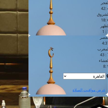
لفجر
4
لشروق
6
لظهر
1
لعصر
4:3
لمغرب
7 
لعشاء
9
عرض مواقيت الصلاة