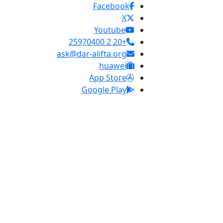
Facebook
X
Youtube
+20 2 25970400
ask@dar-alifta.org
huawei
App Store
Google Play