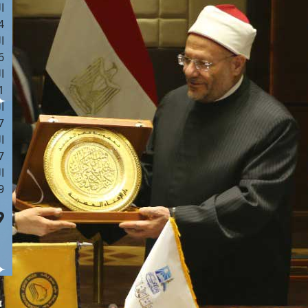
ا
 :42
ا
 :18
ا
 : 1
ا
7
ا
: 43
ا
 :8