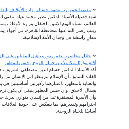
مفتي الجمهورية يشهد احتفال وزارة الأوقاف بالعام اله
شهد فضيلة الأستاذ الدكتور نظير محمد عياد، مفتي الج
زينب رضي الله عنها بمحافظة القاهرة، في أجواء إيم
معانٍ راسخة في وجدان الأمة الإسلامية.
خلال محاضرته ضمن دورة تأهيل المقبلين على الزوا
أقام توازنًا متكاملًا بين جمال الروح وحسن المظهر
أكد الأستاذ االدكتور حسام الدين مصطفى الشريف، خب
القادة السابق، أن الإسلام لم ينظر إلى الإنسان من زاو
والعناية بالمظهر، باعتبارهما ركيزتين أساسيتين في بن
بجمال الأخلاق، وأن حسن المظهر ينبغي أن يكون ترج
وأن الأسرة المستقرة تبدأ من إنسان متوازن يدرك ح
احترامهم وتقديرهم، بما ينعكس على جودة العلاقات الإ
أساسًا للحياة الزوجية.