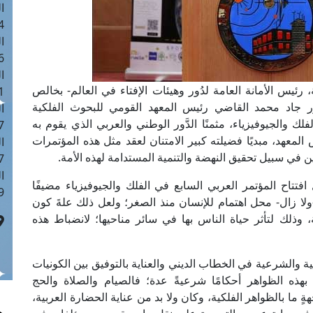
ا
 :44
ا
 :19
ا
رئيس الأمانة العامة لدُور وهيئات الإفتاء في العالم- بخالص
 : 0
ور جاد محمد القاضي رئيس المعهد القومي للبحوث الفلكية
ا
ك والجيوفيزياء، مثمنًا الدَّور الوطني والعربي الذي يقوم به
7
المعهد، مبديًا فضيلته كبير الامتنان لعقد مثل هذه المؤتمرات
ا
ِّين في سبيل تحقيق النهضة والتنمية المستدامة لهذه الأمة.
: 41
ا
تتاح المؤتمر العربي السابع في الفلك والجيوفيزياء مضيفًا
 :6
-ولا زال- محل اهتمام للإنسان منذ الصغر؛ ولعل ذلك علةَ كون
 وذلك لتأثر حياة الناس بها في سائر مناحيها؛ لانضباط هذه
ة والشرعية في الخطاب الديني والعناية بالتوفيق بين الكونيات
بهذه الظواهر أحكامًا شرعيةً عدة؛ فالصيام والصلاة والحج
ٍ ما بالظواهر الفلكية، وكان ولا بد من عناية الحضارة العربية،