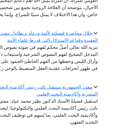
القومي للمرأة، أن المرأة تمثل أحد أهم دعائم المجتم
الأجيال، موضحة أن العلاقة الزوجية تجمع بين شخصين
خاص، وأن هذا الاختلاف لا يمثل سببًا للصراع، وإنما ي
خلال محاضرة فضيلته لأئمة ودعاة بريطانيا.. مفتي
العقيدة وقواعد الاستدلال التي قررها علماء الأمة
تنزيه الله تعالى أصلٌ محكم تُفهم في ضوئه نصوص الصف
المدخل الصحيح لفهم النصوص الشرعية واستيعاب دلالا
وأزال اللبس وحفظها من الفهم الخاطئ-الجمود على ظ
في ظهور انحرافات عقدية-العقل المنضبط بالوحي رك
مفتي الجمهورية يستقبل نائب رئيس أكاديمية البحث 
المصرية وأكاديمية البحث العلمي
استقبل فضيلةُ الأستاذ الدكتور نظير محمد عياد، مفتي 
نائبَ رئيس أكاديمية البحث العلمي والتكنولوجيا؛ لبحث 
وأكاديمية البحث العلمي، بما يُسهم في توظيف البحث
التجديد الفقهي.