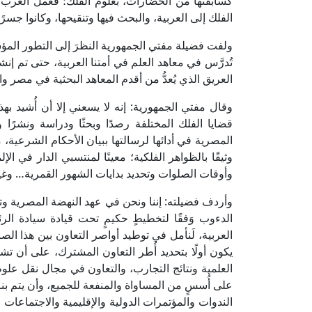
كسابقتها من الحضارات، بعلوم الفلك؛ فعمل العرب
الفلك إلى العربية، والبحث فيها وتنقيحها، وكانوا جسرً
ولفت فضيلة مفتي الجمهورية النظرَ إلى التطور المؤ
تُدرَّس في معاهد العلم في أمتنا العربية، حتى تم 
العريق الذي يُعدُّ من أقدم المعاهد البحثية في مصر وا
وقال مفتي الجمهورية: إنه لا يسعني إلا أن أُشيد بهذا
قضايا الفلك المختلفة رصدًا وبحثًا ودراسة ونشرًا وتد
المصرية في أدائها لرسالتها ببيان الأحكام الشرعية، مُ
وثيقًا بالظواهر الفلكية؛ معينًا لمنتسبي الدار في الإ
وأوقات الصلوات وتحديد بدايات الشهور القمرية… وغي
وأردف فضيلته: إننا ونحن في عهد النهضة المصرية وتنف
الدءوب وَفقًا لتخطيطٍ حكيمٍ تحت قيادة سيادة الرئ
العربية، لَنأمل في توطيد أواصر التعاون بين هذا ال
يكون أولًا بتحديد أُطر التعاون المشترك، على أن تشم
العلمية ونتائج التجارب، والتعاون في مجال نقل علو
على أُسسٍ من المساواة والمنفعة للجميع، وأن يتم بن
الندوات والمؤتمرات الدولية والإقليمية والاجتماعا