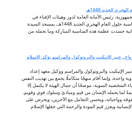
جري الجديد 1448هـ
مهورية، رئيس الأمانة العامة لدور وهيئات الإفتاء في
العالم، مساء اليوم الإثنين، احتفال وزارة الأوقاف بمناسبة حلول العام الهجري الجديد 1448هـ، بمسجد السيدة
انية جسدت عظمة هذه المناسبة المباركة وما تحمله من
ج.. خبير الإتيكيت والبروتوكول والمراسم يؤكد: الإسلام
ير الإتيكيت والبروتوكول والمراسم ووكيل معهد إعداد
ية واحدة، وإنما أقام منهجًا متكاملًا يجمع بين تهذيب النفس
اء الشخصية السوية، موضحًا أن جمال الهيئة لا يكتمل إلا
مةً لما يحمله الإنسان من قيم ومبادئ وسلوك قوي وقويم.
قوقه وواجباته، ويحسن التعامل مع الآخرين، ويحرص على
نسانية ويعزز قيم المودة والرحمة التي جعلها الإسلام