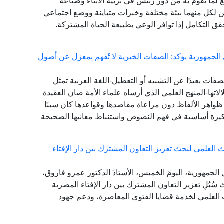
ع لما تقوم به من دور رئيس في تربية الأبناء وصناعة
 لكل منهما بيئة مختلفة وخبرات متباينة ووضع اجتماعي
حقق التكامل إذا توافر الوعي بطبيعة الحياة المشتركة.
 الجمهورية يؤكد: الصفات الخبرية لا تُفهم بمعزل عن أصول
ات بعيدًا عن التشبيه أو التعطيل-اللغة العربية تمثل
تها-المنهج العلمي الذي أرساه علماء الأمة صان العقيدة
واهر الألفاظ دون مراعاة مقاصدها وقواعدها كان سببًا
يزة أساسية في فهم النصوص واستنباط معانيها الصحيحة
العلمي لبحث تعزيز التعاون المشترك بين دار الإفتاء
الجمهورية، اليومَ الخميس، الأستاذَ الدكتور عمرو فاروق،
سُبُلِ تعزيز التعاون المشترك بين دار الإفتاء المصرية
 العلمي لخدمة قضايا الفتوى المعاصرة، ودعم جهود