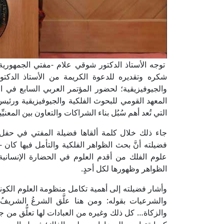
توجه الأستاذ الدكتور شوقي علام -مفتي الجمهورية، 
شكره وتقديره للدعوة الكريمة من الأستاذ الدكت
والجيوفيزيقية؛ لحضور المؤتمر العربي السابع في الفل
المعهد القومي للبحوث الفلكية والجيوفيزيقية ورئيس 
التي تُعد أهم سُبُل بناء الشراكات والتعاون بين المعني
جاء ذلك خلال كلمة ألقاها فضيلة المفتي في حفل اف
فضيلته أنَّ بحث الظواهر الفلكية والتأمل فيها كان 
علوم الفلك من أقدم العلوم في الحضارة الإنسانية،
الظواهر وظهورها لكل أحدٍ.
وأشار فضيلته إلى أهمية تكامل منظومة العلوم الكوني
والشرعيات بقوله: ومن هنا علَّق الشرعُ الشريفُ 
والزكاة… كل ذلك وغيره من العبادات لها تعلُّق من جهة