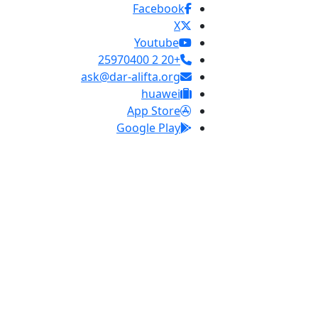
Facebook
X
Youtube
+20 2 25970400
ask@dar-alifta.org
huawei
App Store
Google Play