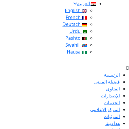
العربية
English
French
Deutsch
Urdu
Pashto
Swahili
Hausa
الرئيسية
فضيلة المفتى
الفتاوى
الإصدارات
الخدمات
المركز الإعلامى
المرئيات
هذا ديننا