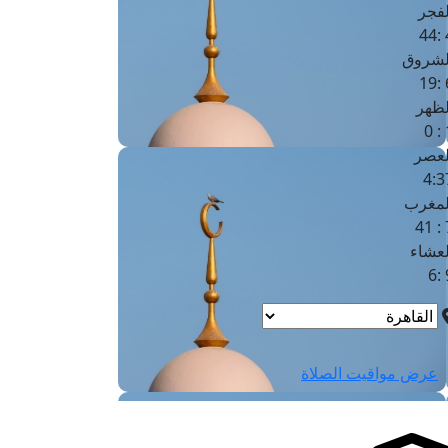
لفجر
4
لشروق
6
لظهر
1
لعصر
4:3
لمغرب
7 
لعشاء
9
عرض مواقيت الصلاة