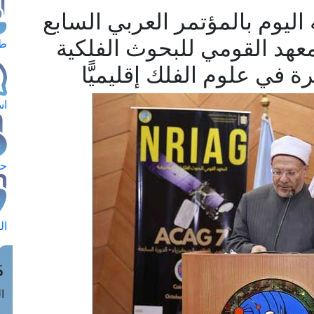
ليوم بالمؤتمر العربي السابع
معهد القومي للبحوث الفلكية
طل
ة في علوم الفلك إقليميًّا
اس
حج
ال
م
الق