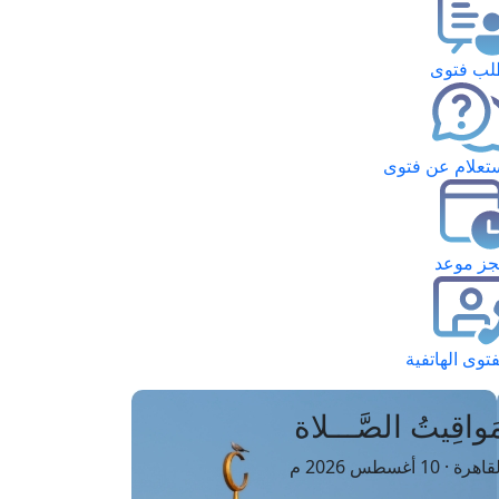
ب فتوى
تعلام عن فتوى
ز موعد
فتوى الهاتفية
َواقِيتُ الصَّـــلاة
اهرة · 10 أغسطس 2026 م