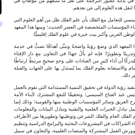
 في بداية عصور الترجمة على نقل ما سبقهم من مؤلفاتٍ في
ا لنقل هذه العلوم إلى مَن بعدهم.
سسي للتعامل مع الفلك بأن علم الفلك ظل من أهم العلوم التي
ا
إنشاء المؤسسات المتخصصة في العصر الحديث؛ ومنها هذا المعهد
لوطن العربي وأكبر بيت خبرة في علوم الفلك إقليميًّا.
 المعهد الذي وضعَ رؤيةً واضحةً وتبنَّى أهدافًا تصبُّ في خدمة
ريبًا وتطويرًا؛ فإنه لم يألُ جهدًا في التعاون مع دار الإفتاء
دركًا أن أداء كثيرٍ من العبادات على وجهٍ صحيحٍ مرتبطٌ ارتباطًا
لمام والاستعانة بعلوم الفلك بما يُستدل بها على الجهات والقبلة
ر ذلك.
يذ رؤية الدولة في تحقيق التنمية المستدامة التي تقوم بالعمل
يس عبد الفتاح السيسي؛ وتحقيقًا للنفع المشترك لأبناء الأمة
صرح العريق وسائر المؤسسات الوطنية منها والقومية؛ وذلك إنما
ل تبادل الخبرات العلمية والتقنية وتبادل البيانات والمعلومات
م الفلك العام والفلك الشرعي وتوطينها وتطويرها بين الأطراف
اء الشراكات في المشروعات البحثية والبرامج الدراسية وتنظيم
ت وورش العمل المشتركة والمنصات العلمية، والتعاون في سبيل