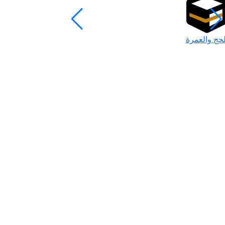
لحج والعمرة
رمضان