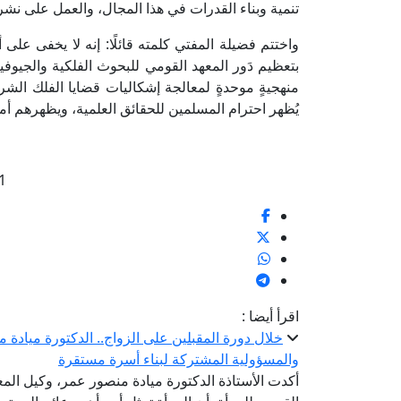
تنمية وبناء القدرات في هذا المجال، والعمل على نشر
واختتم فضيلة المفتي كلمته قائلًا: إنه لا يخفى على أح
بتعظيم دَور المعهد القومي للبحوث الفلكية والجيوفيزي
منهجيةٍ موحدةٍ لمعالجة إشكاليات قضايا الفلك الشر
يُظهر احترام المسلمين للحقائق العلمية، ويظهرهم أمة
1
اقرأ أيضا :
خلال دورة المقبلين على الزواج.. الدكتورة ميادة 
والمسؤولية المشتركة لبناء أسرة مستقرة
أكدت الأستاذة الدكتورة ميادة منصور عمر، وكيل المع