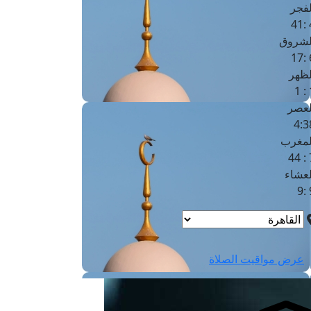
لفجر
4
لشروق
6
لظهر
1
لعصر
4:3
لمغرب
7 
لعشاء
9
عرض مواقيت الصلاة