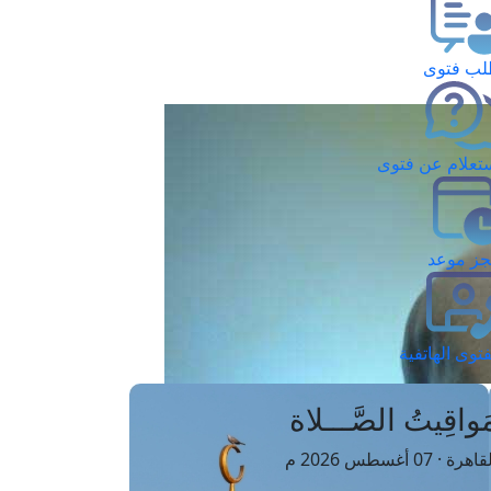
ب فتوى
تعلام عن فتوى
ز موعد
فتوى الهاتفية
َواقِيتُ الصَّـــلاة
اهرة · 07 أغسطس 2026 م