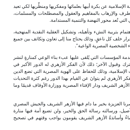
لإسلامية عن بكرة أبيها بعلمائها ومفكريها ومنظِّريها لكي تعيد
لتطرف والإرهاب بالمفاهيم والعقول والمصطلحات والمسلمات،
التي تُعد محور النهضة والتنمية المستدامة.
تمام بتربية النشء وتأهيله، وتشكيل العقلية النقدية المنهجية،
نجرار خلف كل ناعقٍ. وذلك يحتاج منا إلى تعاون وتكاتف بين جميع
اء الشخصية المصرية الواعية".
ة المؤسسات التي يُلقى عليها عبء بناء الوعي كمنارةٍ لنشر
رك وقبول الآخر؛ ذلك لأن الفكر الأزهري له الدور الأكبر في
الإسلامية، وذلك للحفاظ على الهوية المصرية التي تضع الدين
ر الأزهري لم يتوانَ عن القيام بهذا الدور رغم كثرة التحديات
أزهر الشريف ودار الإفتاء المصرية ووزارة الأوقاف قديمًا وما
رنا العزيزة بخير ما دام فيها الأزهر الشريف والجيش المصري
لأصيل، ورسالته رسالة الحق والخير، ولن تضيع أمة فيها منارة
اءُ وأساتذةُ الأزهر الشريف يقومون بواجب وقتهم في تصحيح