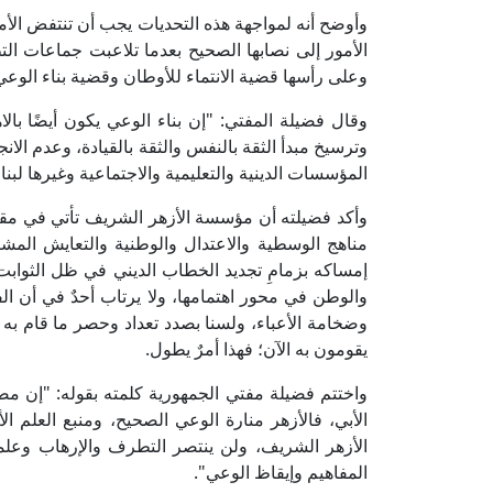
وأوضح أنه لمواجهة هذه التحديات يجب أن تنتفض الأمة ا
الأمور إلى نصابها الصحيح بعدما تلاعبت جماعات ا
وعلى رأسها قضية الانتماء للأوطان وقضية بناء الوعي 
وقال فضيلة المفتي: "إن بناء الوعي يكون أيضًا بالاه
وترسيخ مبدأ الثقة بالنفس والثقة بالقيادة، وعدم الا
المؤسسات الدينية والتعليمية والاجتماعية وغيرها لبن
وأكد فضيلته أن مؤسسة الأزهر الشريف تأتي في مقدم
مناهج الوسطية والاعتدال والوطنية والتعايش المشت
إمساكه بزمامِ تجديد الخطاب الديني في ظل الثوابت 
والوطن في محور اهتمامها، ولا يرتاب أحدٌ في أن الفك
وضخامة الأعباء، ولسنا بصدد تعداد وحصر ما قام به ال
يقومون به الآن؛ فهذا أمرٌ يطول.
واختتم فضيلة مفتي الجمهورية كلمته بقوله: "إن مص
الأبي، فالأزهر منارة الوعي الصحيح، ومنبع العلم ا
الأزهر الشريف، ولن ينتصر التطرف والإرهاب وعلم
المفاهيم وإيقاظ الوعي".