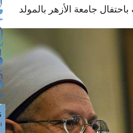
احتفال جامعة الأزهر بالمولد
طل
اس
حج
ال
م
الق