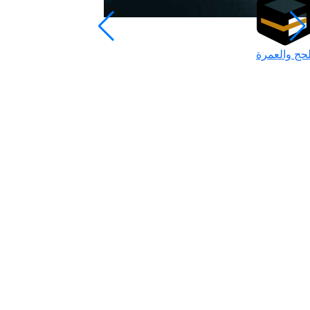
لحج والعمرة
رمضان