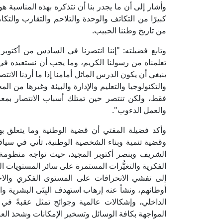
وأشار إلى أن ما يجدر بنا أن نتذكره بهذه المناسبة ه
كبيرًا من التكاتف والوحدة والتلاحم والتقارب والت
من تاريخ وطننا الحبيب.
وتابع فضيلته: "إننا انتصرنا في السادس من أكتوبر 
تعلمناه من رسولنا الكريم، وما يجب أن نستعيده في 
ينبغي أن يكون الدرس الماثل أمامنا إذا ما أردنا الانتص
والتكنولوجيا والتعليم والإدارة والبيئة وغيرها من ا
فقط، ولكن تنتصر حين تمتلك أسباب الانتصار بمعنا
والعمل الدءوب".
وأكد فضيلة المفتي أن قضية الوطنية وما يتعلق به
وقضية تنمية وبناء الشخصية الوطنية، تأتي في سياقها 
الشريف وبنصر أكتوبر المجيد، حيث تواجه منظومة ا
الفكرية والتغيُّرات المستمرة على سائر المستويات ال
إلى تفشي الانحرافات على المستوى الفكري والا
أوطانهم، ونشأ عنه إرهاب استهدف البِنَى البشرية وا
الداخلي، وإشكالات عالمية وجوائح تمثل عقبةً في
المواجهة بكافة الوسائل وتسخير الإمكانات وشحذ العز