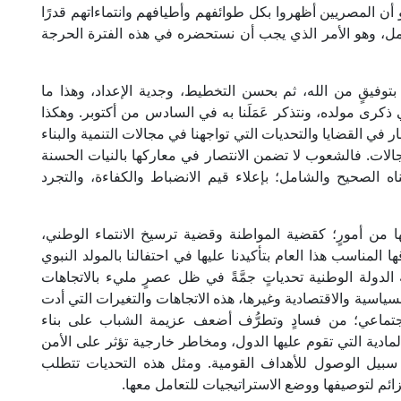
و أن المصريين أظهروا بكل طوائفهم وأطيافهم وانتماءاتهم قدرًا
كامل، وهو الأمر الذي يجب أن نستحضره في هذه الفترة الحرجة
بتوفيقٍ من الله، ثم بحسن التخطيط، وجدية الإعداد، وهذا ما
ذكرى مولده، ونتذكر عَمَلَنا به في السادس من أكتوبر. وهكذا
ار في القضايا والتحديات التي تواجهنا في مجالات التنمية والبناء
لمجالات. فالشعوب لا تضمن الانتصار في معاركها بالنيات الحسنة
ه الصحيح والشامل؛ بإعلاء قيم الانضباط والكفاءة، والتجرد
ا من أمورٍ؛ كقضية المواطنة وقضية ترسيخ الانتماء الوطني،
المناسب هذا العام بتأكيدنا عليها في احتفالنا بالمولد النبوي
لدولة الوطنية تحدياتٍ جمَّةً في ظل عصرٍ مليء بالاتجاهات
سياسية والاقتصادية وغيرها، هذه الاتجاهات والتغيرات التي أدت
جتماعي؛ من فسادٍ وتطرُّف أضعف عزيمة الشباب على بناء
لمادية التي تقوم عليها الدول، ومخاطر خارجية تؤثر على الأمن
 سبيل الوصول للأهداف القومية. ومثل هذه التحديات تتطلب
ائم لتوصيفها ووضع الاستراتيجيات للتعامل معها.