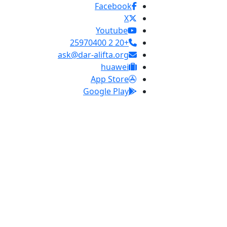
Facebook
X
Youtube
+20 2 25970400
ask@dar-alifta.org
huawei
App Store
Google Play