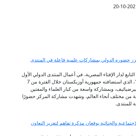
20-10-202
يعزز حضوره الدولي بمشاركات علمية فاعلة في المنتدى
ابع لدار الإفتاء المصرية، في أعمال المنتدى الدولي الأول
للحضارة الإسلامية "طريق السلام والتسامح والتنوير"، الذي استضافته جمهورية أوزبكستان خلال الفترة من 7
ت ميرضيائيف، وبمشاركة واسعة من كبار العلماء والمفتين
ثية من مختلف أنحاء العالم، وشهدت مشاركة المركز حضورًا
ة للمنتدى.
تماعية والجنائية يوقعان مذكرة تفاهم لتعزيز التعاون