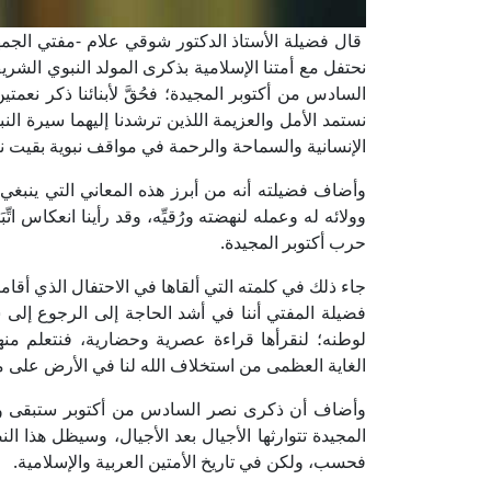
قال فضيلة الأستاذ الدكتور شوقي علام -مفتي الجمهوري
نحتفل مع أمتنا الإسلامية بذكرى المولد النبوي الشري
السادس من أكتوبر المجيدة؛ فحُقَّ لأبنائنا ذكر نعمتين:
نستمد الأمل والعزيمة اللذين ترشدنا إليهما سيرة ا
الإنسانية والسماحة والرحمة في مواقف نبوية بقيت نبرا
وأضاف فضيلته أنه من أبرز هذه المعاني التي ينبغي 
وولائه له وعمله لنهضته ورُقيِّه، وقد رأينا انعكاس 
حرب أكتوبر المجيدة.
جاء ذلك في كلمته التي ألقاها في الاحتفال الذي أقام
فضيلة المفتي أننا في أشد الحاجة إلى الرجوع إلى 
لوطنه؛ لنقرأها قراءة عصرية وحضارية، فنتعلم منه
الغاية العظمى من استخلاف الله لنا في الأرض على مرا
وأضاف أن ذكرى نصر السادس من أكتوبر ستبقى وض
المجيدة تتوارثها الأجيال بعد الأجيال، وسيظل هذا ال
فحسب، ولكن في تاريخ الأمتين العربية والإسلامية.