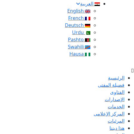
العربية
English
French
Deutsch
Urdu
Pashto
Swahili
Hausa
الرئيسية
فضيلة المفتى
الفتاوى
الإصدارات
الخدمات
المركز الإعلامى
المرئيات
هذا ديننا