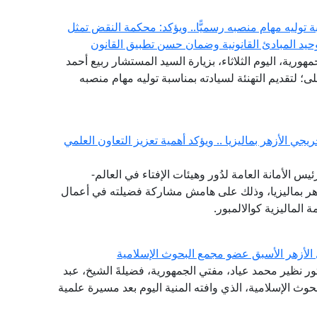
توليه مهام منصبه رسميًّا.. ويؤكد: محكمة النقض تمثل
حيد المبادئ القانونية وضمان حسن تطبيق القانون
هورية، اليوم الثلاثاء، بزيارة السيد المستشار ربيع أحمد
 لتقديم التهنئة لسيادته بمناسبة توليه مهام منصبه
جي الأزهر بماليزيا .. ويؤكد أهمية تعزيز التعاون العلمي
يس الأمانة العامة لدُور وهيئات الإفتاء في العالم-
هر بماليزيا، وذلك على هامش مشاركة فضيلته في أعمال
ة الماليزية كوالالمبور.
 الأزهر الأسبق عضو مجمع البحوث الإسلامية
تور نظير محمد عياد، مفتي الجمهورية، فضيلةَ الشيخ، عبد
وث الإسلامية، الذي وافته المنية اليوم بعد مسيرة علمية