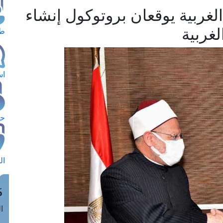
غربية يوقعان بروتوكول إنشاء
لغربية
طل
اس
حج
ال
م
الق