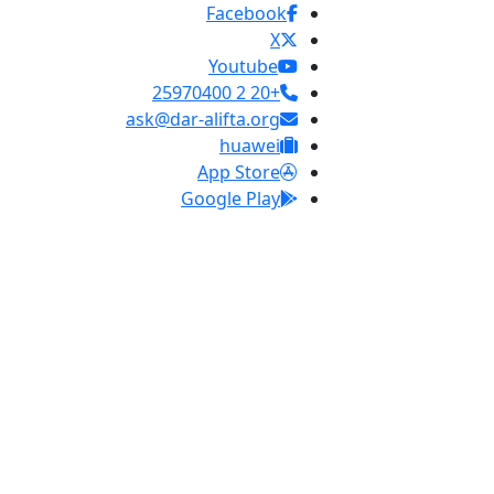
Facebook
X
Youtube
+20 2 25970400
ask@dar-alifta.org
huawei
App Store
Google Play