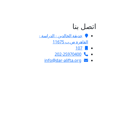
اتصل بنا
حديقة الخالدين - الدراسة -
القاهرة ص.ب 11675
107
202-25970400
info@dar-alifta.org