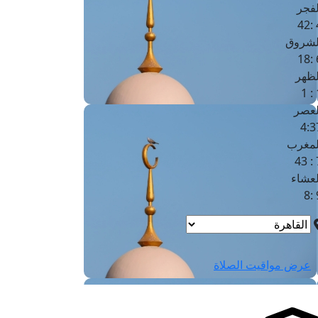
لفجر
4
لشروق
6
لظهر
1
لعصر
4:3
لمغرب
7 
لعشاء
9
عرض مواقيت الصلاة