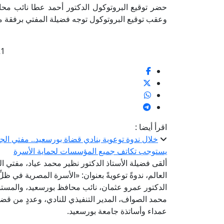
حضر توقيع البروتوكول الدكتور أحمد عطا نائب محاف
وعقب توقيع البروتوكول توجه فضيلة المفتي برفقة مح
21
اقرأ أيضا :
خلال ندوة توعوية بنادي قضاة بورسعيد.. مفتي الجم
يستوجب تكاتف جميع المؤسسات لحماية الأسرة
ألقى فضيلة الأستاذ الدكتور نظير محمد عياد، مفتي الج
العالم، ندوةً توعويةً بعنوان: «الأسرة المصرية في ظ
الدكتور عمرو عثمان، نائب محافظ بورسعيد، والمس
محمد الصواف، المدير التنفيذي للنادي، وعددٍ من ق
عمداء وأساتذة جامعة بورسعيد.