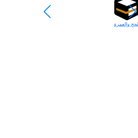
لحج والعمرة
رمضان