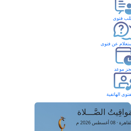
ب فتوى
تعلام عن فتوى
ز موعد
فتوى الهاتفية
َواقِيتُ الصَّـــلاة
اهرة · 08 أغسطس 2026 م