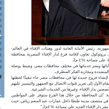
ا
 :42
ا
 :18
ا
 : 1
ا
7
هورية، رئيس الأمانة العامة لدور وهيئات الإفتاء في العالم-
ا
بروتوكول تعاون لإقامة فرع لدار الإفتاء المصرية بمحافظة
: 43
ى مساحة ٤٦٤ م2.
ا
ير أدائها ونشر خدماتها في مختلف محافظات مصر، وضبط بوصلة
 :8
والمتشددة ومحاربة الفكر المتطرف.
ر لإنشاء فروع جديدة لها في محافظات مصر جاء تنفيذًا لخطتها
مقام الأول إلى تعزيز قنوات الاتصال مع الجمهور والتيسير عليهم
صصين بدار الإفتاء، وغيرها من الخدمات الشرعية.
: "إن المحافظة من خلال هذا الفرع ستوفر على المواطنين
 في منتصف مدينة طنطا داخل عمارات عبد المنعم رياض، حيث
دار الإفتاء الجديد على مساحة ٤٦٤م2."