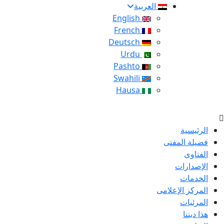
العربية
English
French
Deutsch
Urdu
Pashto
Swahili
Hausa
الرئيسية
فضيلة المفتى
الفتاوى
الإصدارات
الخدمات
المركز الإعلامى
المرئيات
هذا ديننا