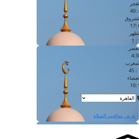
لفجر
4
لشروق
6
لظهر
1
لعصر
4:3
لمغرب
7 
لعشاء
9
عرض مواقيت الصلاة