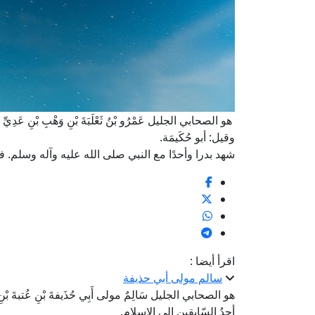
هو الصحابي الجليل عَمْرُو بْنُ ثَعْلَبَةَ بْنِ وَهْبِ بْنِ عَدِيِّ بْنِ م
وقيل: أبو حُكَيمَة.
شهد بدرا وأحدًا مع النبي صلى الله عليه وآله وسلم. 
اقرأ أيضا :
سالم مولى أبي حذيفة
هو الصحابي الجليل سَالِمٌ مولى أَبِي حُذَيفةَ بْنِ عُتبةَ بْنِ رَ
أحدُ السّابقين إلى الإسلام.