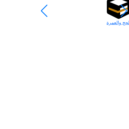
لحج والعمرة
رمضان