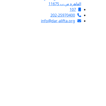
القاهرة ص.ب 11675
107
202-25970400
info@dar-alifta.org