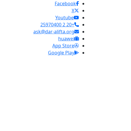
Facebook
X
Youtube
+20 2 25970400
ask@dar-alifta.org
huawei
App Store
Google Play