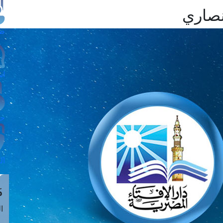
نصاري
طل
اس
حج
ال
م
الق