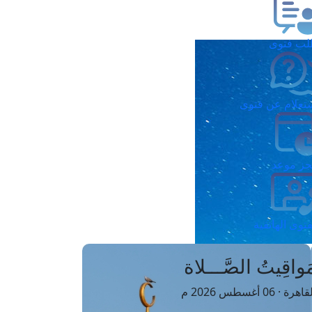
ب فتوى
تعلام عن فتوى
ز موعد
فتوى الهاتفية
َواقِيتُ الصَّـــلاة
اهرة · 06 أغسطس 2026 م