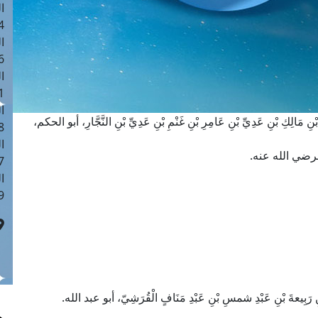
ا
 :40
ا
 :17
ا
 : 1
ا
َالِكِ بْنِ عَدِيِّ بْنِ عَامِرِ بْنِ غَنْمِ بْنِ عَدِيِّ بْنِ النَّجَّارِ، أبو الحكم،
8
ا
فرضي الله عنه.
: 45
ا
 :10
بِيعةَ بْنِ عَبْدِ شمسِ بْنِ عَبْدِ مَنَافٍ الْقُرَشِيّ، أبو عبد الله.