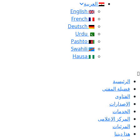
العربية
English
French
Deutsch
Urdu
Pashto
Swahili
Hausa
الرئيسية
فضيلة المفتى
الفتاوى
الإصدارات
الخدمات
المركز الإعلامى
المرئيات
هذا ديننا