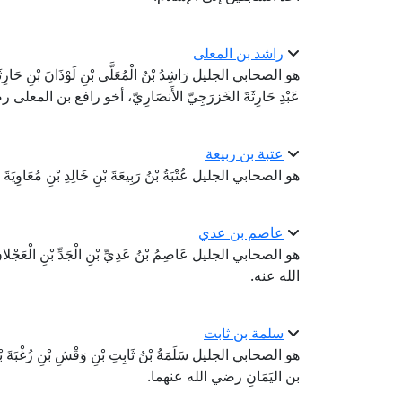
راشد بن المعلى
هو الصحابي الجليل رَاشِدُ بْنُ الْمُعَلَّى بْنِ لَوْذَانَ بْنِ حَارِثَةَ بْنِ 
عَبْدِ حَارِثَةَ الخَزرَجِيّ الأَنصَارِيّ، أخو رافع بن المعلى
عتبة بن ربيعة
هو الصحابي الجليل عُتْبَةُ بْنُ رَبِيعَةَ بْنِ خَالِدِ بْنِ مُعَاوِي
عاصم بن عدي
هو الصحابي الجليل عَاصِمُ بْنُ عَدِيِّ بْنِ الْجَدِّ بْنِ الْعَ
الله عنه.
سلمة بن ثابت
هو الصحابي الجليل سَلَمَةُ بْنُ ثَابِتِ بْنِ وَقْشِ بْنِ زُغْبَةَ بْنِ
بن اليَمَانِ رضي الله عنهما.