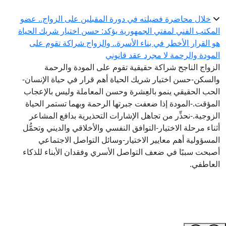
خلال محاضرة فضيلته في دورة المقبلين على الزواج.. عضو
المكتب الفني لمفتي الجمهورية يؤكد: حسن اختيار شريك الحياة
هو القرار الأخطر في بناء الأسرة.. والزواج شراكة تقوم على
المودة والرحمة لا مجرد عقد قانوني
الزواج الناجح شراكة حقيقية تقوم على المودة والرحمة
والسكن-حسن اختيار شريك الحياة أهم قرار في حياة الإنسان-
الحب الحقيقي ينمو بالعِشرة وحسن المعاملة وليس بالإعجاب
المؤقت.-المودة إذا ضعفت جبرتها الرحمة وبهما تستمر الحياة
الزوجية.-نحذِّر من تجاهل الإشارات التحذيرية بدافع المشاعر
أثناء مرحلة الاختيار-التوافق النفسي والأخلاقي والديني وتحمُّل
المسؤولية أهم معايير الاختيار-وسائل التواصل الاجتماعي
أصبحت سببًا في ضعف التواصل الأسري وفقدان الأبناء للذكاء
العاطفي.