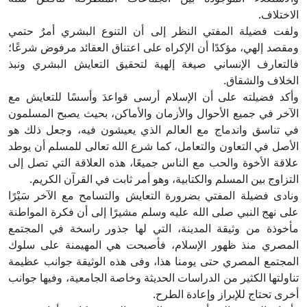
الاختلاف.
ولفت فضيلة المفتي النظر إلى أن التنوع البشري أمرٌ حتمي
ومقصد إلهي، مؤكدًا أن الإكراه على اعتناق العقائد مرفوض شرعًا؛
فالتعارف الإنساني صيغة إلهية لتحقيق التعايش البشري ونبذ
الخلاف والشقاق.
وأكد فضيلته على أن الإسلام أرسى قواعدَ وأسسًا للتعايش مع
الآخر في جميع الأحوال والأزمان والأماكن، بحيث يصبح المسلمون
في تناسق واندماج مع العالم الذي يعيشون فيه، وجعل ذلك هو
الأصل في التعاون والتعامل، كما شرع الله تعالى للمسلم أن يوطد
علاقة الأخوة والحب مع الناس جميعًا، هذه العلاقة التي تصل إلى
التزاوج بين المسلم والكتابية، وهو أمر ثابت في القرآن الكريم.
ونادى فضيلة المفتي بضرورة التعايش والتسامح مع الآخر سَيْرًا
على نهج النبي صلى الله عليه وسلم مشيرًا إلى أن فكرة المواطنة
مأخوذة من وثيقة المدينة، التي لها جذور راسخة في المجتمع
المصري منذ ظهور الإسلام، فأصبحت هي المهيمنة على سلوك
المجتمع المصري حتى يومنا هذا، وفى هذه الوثيقة جوانب عظيمة
تناولتها الكثير من الدراسات الحديثة وخاصة الجامعية، وفيها جوانب
أخرى تحتاج للإبراز وإعادة الطرح.