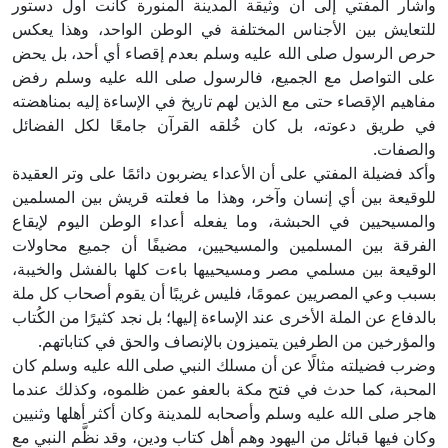
وأشار المفتي إلى أن وثيقة المدينة المنورة كانت أول دستور
للتعايش بين الأجناس المختلفة في الوطن الواحد، وهذا يعكس
حرص الرسول صلى الله عليه وسلم بعدم إقصاء أي أحد، بل يحض
على التواصل مع الجميع، فالرسول صلى الله عليه وسلم رفض
مفاهيم الإقصاء حتى مع الذين لهم تاريخ في الإساءة إليه بمناهضته
في طريق دعوته، بل كان خُلقه القرآن جامعًا لكل الفضائل
والصفات.
وأكد فضيلة المفتي على أن الأعداء يضربون دائمًا على وتر العقيدة
للوقيعة بين أي إنسان وآخر، وهذا ما فعلته قريش بين المسلمين
والمسيحيين في الحبشة، وما يفعله أعداء الوطن اليوم لإيقاع
الفرقة بين المسلمين والمسيحيين، مضيفًا أن جميع محاولات
الوقيعة بين مسلمي مصر ومسيحييها باءت كلها بالفشل والخيبة،
بسبب وعي المصريين عمومًا، فليس غريبًا أن يقوم أصحاب كل ملة
بالدفاع عن الملة الأخرى عند الإساءة إليها؛ بل نجد كثيرًا من الكُتاب
والمؤرخين من الطرفين يتميزون بالإنصاف والحق في كتاباتهم.
وضرب فضيلته مثالًا عن أن مسلك النبي صلى الله عليه وسلم كان
المحبة، كما حدث في فتح مكة بالعفو عمن ظلموه، وكذلك عندما
هاجر صلى الله عليه وسلم وأصحابه للمدينة وكان أكثر أهلها وثنيين
وكان فيها قبائل من اليهود وهم أهل كتاب ودين، وقد نظَّم النبي مع