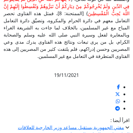
فِي الدِّينِ وَلَمْ يُخْرِجُوكُمْ مِنْ دِيَارِكُمْ أَنْ تَبَرُّوهُمْ وَتُقْسِطُوا إِلَيْهِمْ إِنَّ
اللَّهَ يُحِبُّ الْمُقْسِطِينَ
} [الممتحنة: 8]، فمثل هذه الفتاوى تحصر
التعامل معهم في دائرة الحرام والمكروه، وتضيِّق دائرة التعامل
المباح مع غير المسلمين، بالخلاف لما جاءت به الشريعة الغراء
وبالمغايرة لفعل وسيرة النبي صلى الله عليه وسلم والصحابة
الكرام، بل من يرى تبعات ونتائج هذه الفتاوى يدرك مدى وعي
المصريين وحسن إدراكهم، فلم يلتفت كثير من المصريين إلى هذه
الفتاوى المتطرفة في التعامل مع غير المسلمين.
19/11/2021
اقرأ أيضا :
مفتي الجمهورية يستقبل مساعد وزير الخارجية للعلاقات