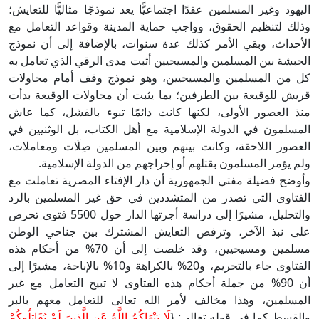
اليهود وغير المسلمين عقدًا اجتماعيًّا يعد نموذجًا مثاليًّا للتعايش؛
وذلك لتنظيم الحقوق، وواجب حماية المدينة وقواعد التعامل مع
الأحداث، وبقي الأمر كذلك عدة سنوات، بالإضافة إلى أن نموذج
الحبشة بين المسلمين والمسيحيين أثبت مدى الرقي الذي تعامل به
كل من المسلمين والمسيحيين، وهو نموذج وقف أمام محاولات
قريش للوقيعة بين الطرفين؛ بما يثبت أن محاولات الوقيعة بدأت
منذ العصور الأولى، لكنها كانت دائمًا تبوء بالفشل، كما عاش
المسلمون في الدولة الإسلامية مع أهل الكتاب، بل الوثنيين في
العصور اللاحقة، وكانت بينهم وبين المسلمين صِلَات ومعاملات،
ولم يؤمر المسلمون بقتلهم أو إخراجهم من الدولة الإسلامية.
وأوضح فضيلة مفتي الجمهورية أن دار الإفتاء المصرية تعاملت مع
الفتاوى التي تصدر من المتشددين في حق غير المسلمين بالرد
والتحليل، مشيرًا إلى دراسة أجرتها الدار حول 5500 فتوى تحرض
على نبذ الآخر، وترفض التعايش المشترك بين جناحي الوطن
مسلمين ومسيحيين، وقد خلصت إلى أن 70% من أحكام هذه
الفتاوى جاء بالتحريم، و20% بالكراهة و10% بالإباحة، مشيرًا إلى
أن 90% من جملة أحكام هذه الفتاوى لا تبيح التعامل مع غير
المسلمين، وهذا مخالف لأمر الله تعالى للتعامل معهم بالبر
والقسط كما في قوله تعالى: {
لَا يَنْهَاكُمُ اللَّهُ عَنِ الَّذِينَ لَمْ يُقَاتِلُوكُمْ