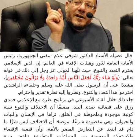
قال فضيلة الأستاذ الدكتور شوقي علام -مفتي الجمهورية، رئيس
الأمانة العامة لدُور وهيئات الإفتاء في العالم: إن الدين الإسلامي
يحترم التعدد والتنوع، حيث نبَّهنا المولى عز وجل إلى ذلك في قوله
تعالى: {
وَلَوْ شَاءَ رَبُّكَ لَجَعَلَ النَّاسَ أُمَّةً وَاحِدَةً وَلَا يَزَالُونَ مُخْتَلِفِينَ
}،
مشددًا على أن الرسول صلى الله عليه وسلم وخلفاءه الراشدين
احترموا هذا التعدد والتنوع، ونظروا إليه نظرة تقدير واحترام.
جاء ذلك خلال لقائه الأسبوعي في برنامج نظرة مع الإعلامي حمدي
رزق على فضائية صدى البلد، مضيفًا أن الاختلاف والتنوع سنة
كونية موجودة وملحوظة في الخلق، تراها في الإنسان والنبات
والحيوان، وهي مقصودة شرعًا، موضحًا أن الاختلاف ليس شرًّا ما
دام قد ابتعد عن التعارض المضر بالأمة، وأن قضية الإقصاء
والاستعلاء الموجودة بين الجماعات المتطرفة تناقض سنة