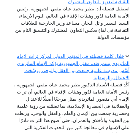
الثقافية لتعزيز التعاون المشترك
استقبل فضيلة أ.د. نظير محمد عياد، مفتي الجمهورية، رئيس
الأمانة العامة لدُور وهيئات الإفتاء في العالم، اليوم الأربعاء،
السيد السفير وائل النجار، مساعد وزير الخارجية للعلاقات
الثقافية،في لقاءٍ يعكس التعاون المشترك والتنسيق التام بين
مؤسسات الدولة.
خلال كلمة فضيلته في المؤتمر الدولي لمركز تراث الإمام
الماتريدي بسمرقند.. مفتي الجمهورية يؤكد: الإمام الماتريدي
أسَّس مدرسة علمية جمعت بين العقل والوحي ورسَّخت
الاعتدال والوسطية
أكَّد فضيلة الأستاذ الدكتور نظير محمد عياد، مفتي الجمهورية ،
رئيس الأمانة العامة لدُور وهيئات الإفتاء في العالم، أن تراث
الإمام أبي منصور الماتريدي يمثل مرجعًا أصيلًا للاعتدال
والعقلانية في الحضارة الإسلامية، بما تضمَّنه من رؤية علمية
وحضارية جمعت بين الإيمان والعلم، والعقل والوحي، وربطت
بين العقيدة والأخلاق والعمران، حتى أصبح هذا التراث قادرًا
على الإسهام في معالجة كثير من التحديات الفكرية التي