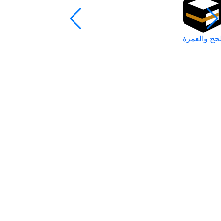
لحج والعمرة
رمضان