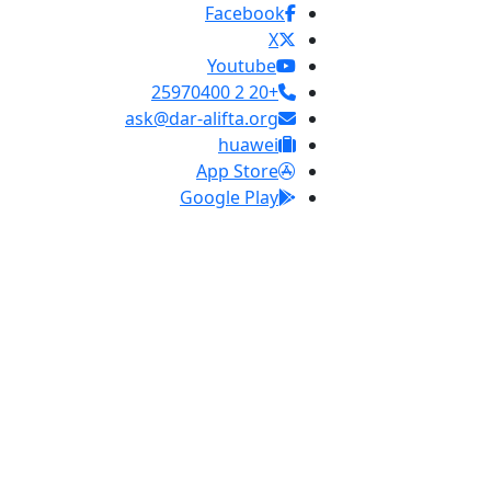
Facebook
X
Youtube
+20 2 25970400
ask@dar-alifta.org
huawei
App Store
Google Play