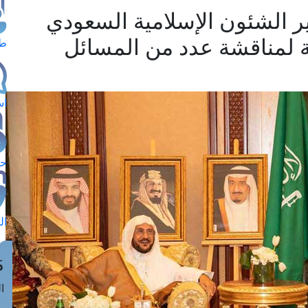
ر الشئون الإسلامية السعودي
 لمناقشة عدد من المسائل
طل
اس
حج
ال
م
الق