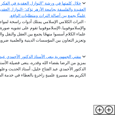
خلال كلمتها في ورشة "النوازل العقدية في الفكر ال
العقيدة والفلسفة بجامعة الأزهر تؤكد: -النوازل العقد
علميًّا يجمع بين أصالة التراث ومتطلبات الواقع.
- التراث الكلامي الإسلامي يمتلك أدوات راسخة لمواج
والإسلاموفوبيا.-الإسلاموفوبيا تقوم على تشويه صورة 
علماء الكلام أسسوا منهجًا يجمع بين العقل والنقل وال
وتعزيز التعاون بين المؤسسات الدينية والعلمية ضرورة
مفتي الجمهورية ينعى الأستاذ الدكتور الأحمدي عبد
بمزيدٍ من الرضا بقضاء الله وقدره، ينعى فضيلة الأستا
الدكتور الأحمدي عبد الفتاح خليل، أستاذ الحديث وعلو
الكريم بعد مسيرةٍ علميةٍ زاخرةٍ بالعطاء في خدمة الس