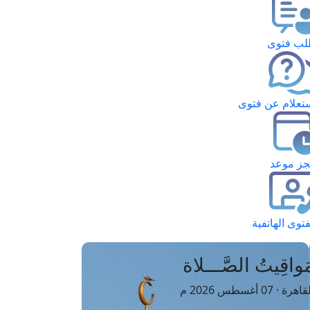
ب فتوى
تعلام عن فتوى
ز موعد
فتوى الهاتفية
َواقِيتُ الصَّـــلاة
اهرة · 07 أغسطس 2026 م