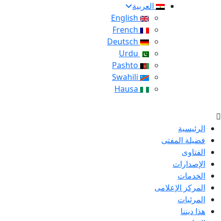
العربية
English
French
Deutsch
Urdu
Pashto
Swahili
Hausa
الرئيسية
فضيلة المفتى
الفتاوى
الإصدارات
الخدمات
المركز الإعلامى
المرئيات
هذا ديننا