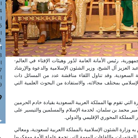
ا
 :41
ا
 :17
ا
 : 1
ا
8
هورية، رئيس الأمانة العامة لدُور وهيئات الإفتاء في العالم-
ا
د العزيز آل الشيخ، وزير الشئون الإسلامية والدعوة والإرشاد
: 44
 السعودية. وقد تناول اللقاء مناقشة عدد من المسائل ذات
ا
إسلامي بمختلف مجالاته، والاستفادة من البحوث العلمية التي
 :9
ة التي تقوم بها المملكة العربية السعودية بقيادة خادم الحرمين
أمير محمد بن سلمان، لخدمة الإسلام والمسلمين والتيسير على
 المملكة المحوري الإقليمي والدولي.
م به وزارة الشئون الإسلامية بالمملكة االعربية لسعودية، ومعالي
للمؤتمرات واللقاءات المهمة التي تجمع علماء الأمة ومفكريها