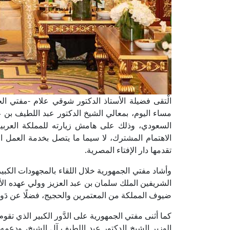
الْتقى فضيلة الأستاذ الدكتور شوقي علام -مفتي الجم
مساء اليوم، بمعالي الشيخ الدكتور عبد اللطيف بن عب
السعودي، وذلك على هامش زيارته للمملكة العربية
الاهتمام المشترك، لا سيما ما يتصل بخدمة العمل ال
تقدمها دار الإفتاء المصرية.
وأشاد مفتي الجمهورية خلال اللقاء بالمجهودات الكبير
الشريفين الملك سلمان بن عبد العزيز وولي عهده ال
ضيوف المملكة من المعتمرين والحجيج، فضلًا عن دَور
كما أثنى مفتي الجمهورية على الدَّور الكبير الذي تقو
الوزير الشيخ الدكتور عبد اللطيف آل الشيخ، ودعمه 