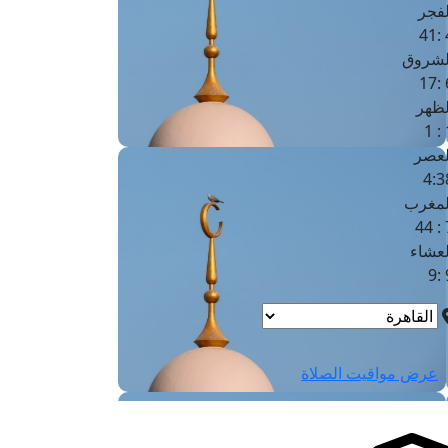
لفجر
4
لشروق
6
لظهر
1
لعصر
4:3
لمغرب
7 
لعشاء
9
عرض مواقيت الصلاة