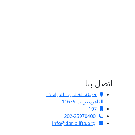
اتصل بنا
حديقة الخالدين - الدراسة -
القاهرة ص.ب 11675
107
202-25970400
info@dar-alifta.org