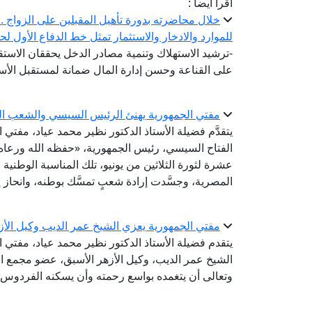
اقرأ أيضا :
خلال محاضرته بدورة تأهيل المقبلين على الزواج .. أ
للموارد والادخار والاستثمار تمثل خط الدفاع الأول لح
-ترشيد الاستهلاك وتنمية مصادر الدخل يحققان الاستقر
على القناعة وحسن إدارة المال ضمانة لمستقبل الأس
مفتي الجمهورية يهنئ الرئيس السيسي والشعب المص
يتقدَّم فضيلة الأستاذ الدكتور نظير محمد عياد، مفتي
الفتاح السيسي، رئيس الجمهورية، «حفظه الله ورعاه
عشرة لثورة الثلاثين من يونيو، تلك المناسبة الوطنية
المصرية، وجسَّدت إرادة شعبٍ تمسَّك بوطنه، وانحاز إ
مفتي الجمهورية يعزي الشيخ عمر الديب وكيل الأز
يتقدم فضيلة الأستاذ الدكتور نظير محمد عياد، مفتي 
الشيخ عمر الديب، وكيل الأزهر الأسبق، عضو مجمع الب
وتعالى أن يتغمده بواسع رحمته وأن يسكنه الفردوس ا