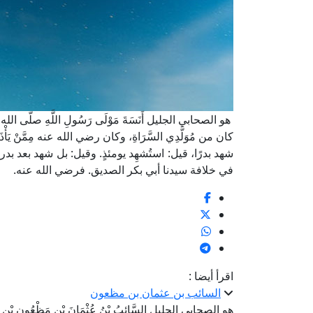
هو الصحابي الجليل أَنَسَةَ مَوْلَى رَسُولِ اللَّهِ صلّى ال
كان من مُوَلَّدِي السَّرَاةِ، وكان رضي الله عنه مِمَّن
شهد بدرًا، قيل: استُشهِد يومئذٍ. وقيل: بل شهد بعد بد
في خلافة سيدنا أبي بكر الصديق. فرضي الله عنه.
اقرأ أيضا :
السائب بن عثمان بن مظعون
هو الصحابي الجليل السَّائِبُ بْنُ عُثْمَانَ بْنِ مَظْعُونِ بْنِ حَب