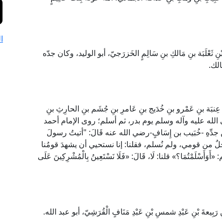
ا
بْنِ ثَعْلَبَة بنِ مَالكِ بنِ سَالِمٍ الخَزرَجيّ، أبو الوليد، وكان جدّه
الك.
َة بنِ عَمْرو بنِ خُدَيج بنِ عَامرِ بنِ جُشَم بنِ الحارِثِ بنِ
بي صلى الله عليه وآله وسلم يوم بدر، ثم أسلم؛ روى الإمام أحمد
ن جدِّهِ -خُبَيب بن إِسَافٍ-رضي الله عنه قَالَ: "أتيتُ رسولَ
ورجلٌ من قومي، ولم نُسلم، فقلنا: إنا نستحيي أن يشهدَ قومُنا
َمْتُمَا؟» قلنا: لَا، قَالَ: «فَلَا نَسْتَعِينُ بِالْمُشْرِكِينَ عَلَى
بِيعةَ بْنِ عَبْدِ شمسِ بْنِ عَبْدِ مَنَافٍ الْقُرَشِيّ، أبو عبد الله.