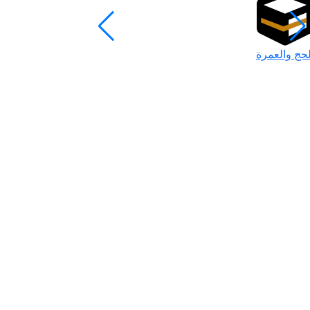
لحج والعمرة
رمضان