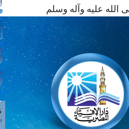
الله عليه وآله وسلم
طل
اس
حج
ال
م
الق