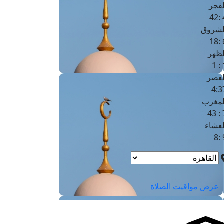
لفجر
4
لشروق
6
لظهر
1
لعصر
4:3
لمغرب
7 
لعشاء
9
عرض مواقيت الصلاة