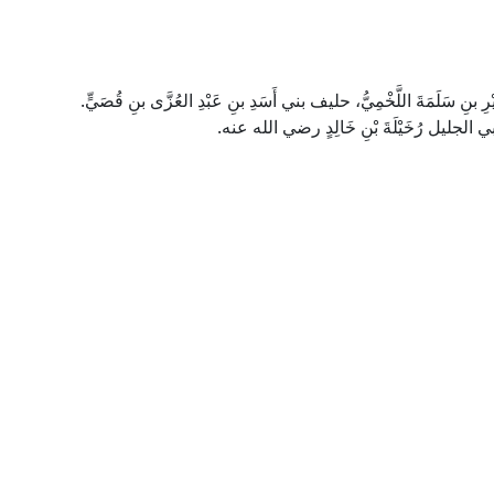
 بنِ سَلَمَةَ اللَّخْمِيُّ، حليف بني أَسَدِ بنِ عَبْدِ العُزَّى بنِ قُصَيٍّ.
ليل رُخَيْلَةَ بْنِ خَالِدٍ رضي الله عنه.