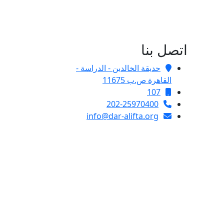
اتصل بنا
حديقة الخالدين - الدراسة -
القاهرة ص.ب 11675
107
202-25970400
info@dar-alifta.org