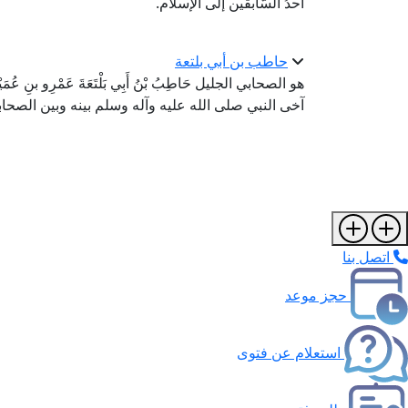
أحدُ السّابقين إلى الإسلام.
حاطب بن أبي بلتعة
هو الصحابي الجليل حَاطِبُ بْنُ أَبِي بَلْتَعَةَ عَمْرِو بنِ عُمَيْرِ
آخى النبي صلى الله عليه وآله وسلم بينه وبين الصحابي الج
اتصل بنا
حجز موعد
استعلام عن فتوى