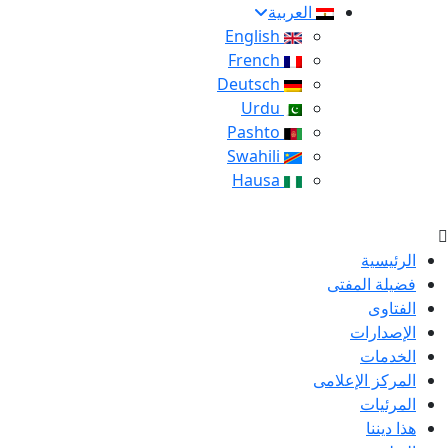
العربية
English
French
Deutsch
Urdu
Pashto
Swahili
Hausa
الرئيسية
فضيلة المفتى
الفتاوى
الإصدارات
الخدمات
المركز الإعلامى
المرئيات
هذا ديننا