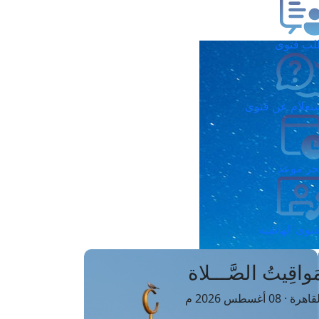
ب فتوى
تعلام عن فتوى
ز موعد
فتوى الهاتفية
َواقِيتُ الصَّـــلاة
اهرة · 08 أغسطس 2026 م