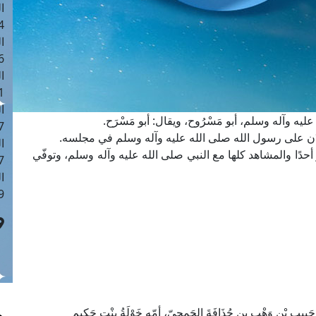
ا
 :42
ا
 :18
ا
 : 1
ا
له عليه وآله وسلم، أبو مَسْرُوح، ويقال: أبو مَسْرَح.
7
ْ يَأْذَن على رسول الله صلى الله عليه وآله وسلم في مجلسه.
ا
ر أحدًا والمشاهد كلها مع النبي صلى الله عليه وآله وسلم، وتوفّي
: 43
ا
 :8
ِيبِ بْنِ وَهْبِ بنِ حُذَافَةَ الجَمحيّ، أمّه خَوْلَةُ بِنْت حَكِيمٍ