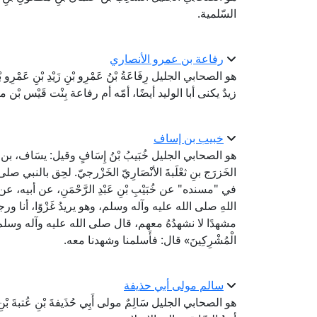
السّلمية.
رفاعة بن عمرو الأنصاري
هو الصحابي الجليل رِفَاعَةُ بْنُ عَمْرِو بْنِ زَيْدِ بْنِ عَمْرِو 
زيدٌ يكنى أبا الوليد أيضًا، أمّه أم رفاعة بِنْت قَيْس بْن م
خبيب بن إساف
هو الصحابي الجليل خُبَيبُ بْنُ إِسَافٍ وقيل: يسَاف، بن عِنب
الخَزرَج بنِ ثعْلَبةَ الأنْصَارِيّ الخَزْرجيّ. لحِق بالن
في "مسنده" عن خُبَيْبِ بْنِ عَبْدِ الرَّحْمَنِ، عن أبيه، ع
اللهِ صلى الله عليه وآله وسلم، وهو يريدُ غَزْوًا، أنا 
مشهدًا لا نشهدُهُ معهم، قال صلى الله عليه وآله وسلم: «أَوَأَسْل
الْمُشْرِكِينَ» قال: فأَسلمنا وشهدنا معه.
سالم مولى أبي حذيفة
هو الصحابي الجليل سَالِمٌ مولى أَبِي حُذَيفةَ بْنِ عُتبةَ بْنِ رَ