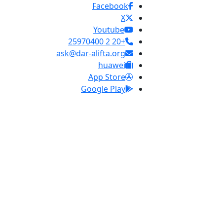
Facebook
X
Youtube
+20 2 25970400
ask@dar-alifta.org
huawei
App Store
Google Play