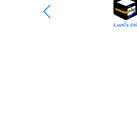
لحج والعمرة
رمضان