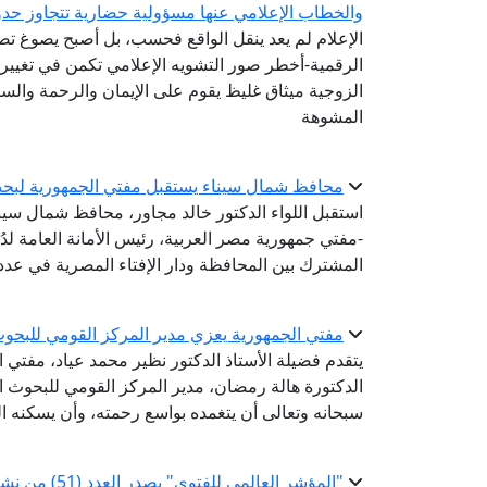
والخطاب الإعلامي عنها مسؤولية حضارية تتجاوز حدود
الإعلام لم يعد ينقل الواقع فحسب، بل أصبح يصوغ 
الرقمية-أخطر صور التشويه الإعلامي تكمن في تغيير 
الزوجية ميثاق غليظ يقوم على الإيمان والرحمة والستر
المشوهة
محافظ شمال سيناء يستقبل مفتي الجمهورية لبحث
استقبل اللواء الدكتور خالد مجاور، محافظ شمال سيناء،
-مفتي جمهورية مصر العربية، رئيس الأمانة العامة لدُو
المشترك بين المحافظة ودار الإفتاء المصرية في عدد 
مفتي الجمهورية يعزي مدير المركز القومي للبحوث ا
يتقدم فضيلة الأستاذ الدكتور نظير محمد عياد، مفتي 
الدكتورة هالة رمضان، مدير المركز القومي للبحوث الاج
سبحانه وتعالى أن يتغمده بواسع رحمته، وأن يسكنه ا
"المؤشر العالمي للفتوى" يصدر العدد (51) من نشرة «فتوى تريندز»