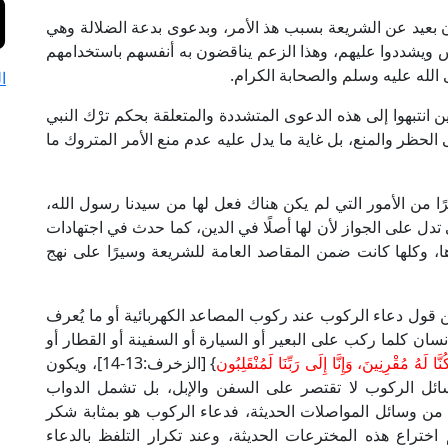
 بعيد عن الشريعة بسبب هذ الأمر، وبدعوى بدعة الضلالة وهي
س ويشددوا عليهم، وهذا الزعم يناقضون به أنفسهم باستخدامهم
الله عليه وسلم والصحابة الكرام.
ا
 انتبهوا إلى هذه الدعوى المتشددة والمتعلقة بحكم ترْك النبي
 الحظر والمنع، بل غاية ما يدل عليه عدم منع الأمر المتروك ما
ًا من الأمور التي لم يكن هناك فعل لها من سيدنا رسول الله،
دل على الجواز لأن لها أصلًا في الدين، كما حدث في اجتهادات
، وكلها كانت ضمن المقاصد العامة للشريعة وسيرًا على نهج
ل دعاء الركوب عند ركوب المصاعد الكهربائية أو ما يُعرف
نسان كلما ركب على البعير أو السيارة أو السفينة أو القطار أو
 لَهُ مُقْرِنِينَ، وَإِنَّا إِلَى رَبِّنَا لَمُنْقَلِبُون
} [الزخرف:13-14]، ويكون
ئل الركوب لا تقتصر على السفن والإبل، بل تشمل الدواب
من وسائل المواصلات الحديثة، فدعاء الركوب هو بمثابة شكر
اختراع هذه المخترعات الحديثة، وعند تكرار التلفظ بالدعاء