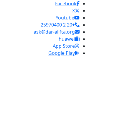
Facebook
X
Youtube
+20 2 25970400
ask@dar-alifta.org
huawei
App Store
Google Play