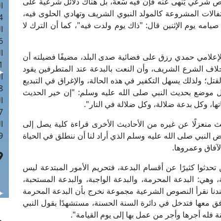
ص شرعي يَنهى عنه فإن فيه سَعةً، بل هناك دلائل شرعية على
ا
حتفالات المشروعة كالمولد النبوي الشريف وتهادي الحلوى فيه،
 :40
امه يوم الإثنين قال: "ذاك يوم ولدت فيه"، كما أن الترك لا
ا
 :17
ا
لإعلامي حمدي رزق على فضائية صدى البلد، مضيفًا فضيلته أن
 : 1
لاف الشرع الشريف، وأن النعت بالبدعة عند المتطرفين يقود
ا
قتل؛ ولذلك يسهل التكفير في هذه الحالة، والإغراق في التبديع
8
 موضع بحديث النبي صلى الله عليه وسلم: "إن خير الحديث
ا
تها، وكل بدعة ضلالة، وكل ضلالة في النار".
: 45
ث منعزلًا عن غيره من الأحاديث الأخرى قراءة كلية يصل إلى
ا
 النبي صلى الله عليه وسلم الذي أراد لنا أن ننطلق في الحياة
 :10
الآفاق وعمروها.
تحدثوا كثيرًا عن أقسام البدعة، فتحريم الأمور المبتدعة ليس
وهي: البدعة المحرمة، والبدعة الواجبة، والبدعة المستحبة،
عندنا نقرأ النصوص الشرعية مجموعة نخرج بأن البدعة المحرمة
افق معها فتدخل في دائرة السنة الحسنة، مستشهدًا بقول النبي
له أجرها وأجر من عمل بها إلى يوم القيامة".