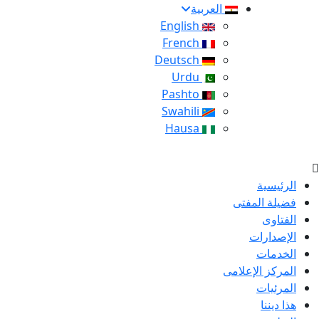
العربية
English
French
Deutsch
Urdu
Pashto
Swahili
Hausa
الرئيسية
فضيلة المفتى
الفتاوى
الإصدارات
الخدمات
المركز الإعلامى
المرئيات
هذا ديننا