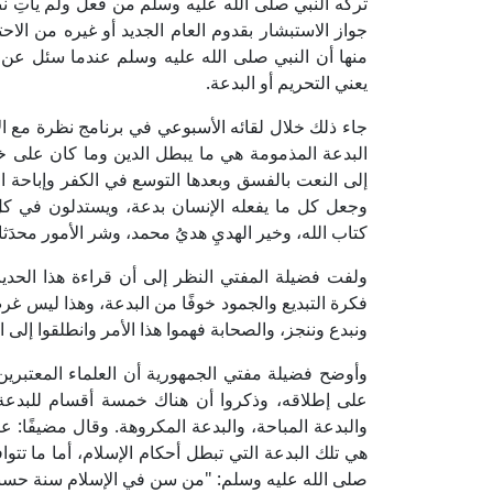
تركه النبي صلى الله عليه وسلم من فعل ولم يأتِ ن
جواز الاستبشار بقدوم العام الجديد أو غيره من الا
منها أن النبي صلى الله عليه وسلم عندما سئل عن صي
يعني التحريم أو البدعة.
جاء ذلك خلال لقائه الأسبوعي في برنامج نظرة مع ا
البدعة المذمومة هي ما يبطل الدين وما كان على خ
إلى النعت بالفسق وبعدها التوسع في الكفر وإباحة ال
وجعل كل ما يفعله الإنسان بدعة، ويستدلون في كل
كتاب الله، وخير الهديِ هديُ محمد، وشر الأمور محدَثا
ولفت فضيلة المفتي النظر إلى أن قراءة هذا الحدي
فكرة التبديع والجمود خوفًا من البدعة، وهذا ليس غرض
ونبدع وننجز، والصحابة فهموا هذا الأمر وانطلقوا إلى 
وأوضح فضيلة مفتي الجمهورية أن العلماء المعتبرين 
على إطلاقه، وذكروا أن هناك خمسة أقسام للبدعة، 
والبدعة المباحة، والبدعة المكروهة. وقال مضيفًا: 
هي تلك البدعة التي تبطل أحكام الإسلام، أما ما تتو
صلى الله عليه وسلم: "من سن في الإسلام سنة حسنة ف