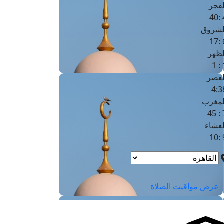
لفجر
4
لشروق
6
لظهر
1
لعصر
4:3
لمغرب
7 
لعشاء
9
عرض مواقيت الصلاة