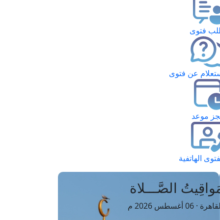
ب فتوى
تعلام عن فتوى
ز موعد
فتوى الهاتفية
َواقِيتُ الصَّـــلاة
اهرة · 06 أغسطس 2026 م