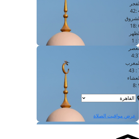
لفجر
4
لشروق
6
لظهر
1
لعصر
4:3
لمغرب
7 
لعشاء
9
عرض مواقيت الصلاة