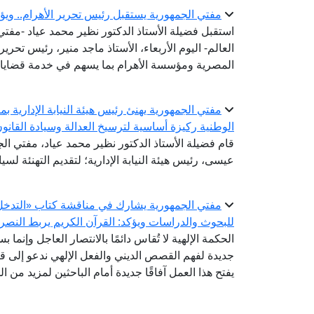
مفتي الجمهورية يستقبل رئيس تحرير الأهرام.. ويؤ
استقبل فضيلة الأستاذ الدكتور نظير محمد عياد -مفتي ا
العالم- اليوم الأربعاء، الأستاذ ماجد منير، رئيس تحرير
المصرية ومؤسسة الأهرام بما يسهم في خدمة قضايا 
مفتي الجمهورية يهنئ رئيس هيئة النيابة الإدارية بم
الوطنية ركيزة أساسية لترسيخ العدالة وسيادة القانو
قام فضيلة الأستاذ الدكتور نظير محمد عياد، مفتي الجم
عيسى، رئيس هيئة النيابة الإدارية؛ لتقديم التهنئة لسيادت
مفتي الجمهورية يشارك في مناقشة كتاب «التدخل ال
للبحوث والدراسات ويؤكد: القرآن الكريم يربط النصر 
الحكمة الإلهية لا تُقاس دائمًا بالانتصار العاجل وإنما ب
جديدة لفهم القصص الديني والفعل الإلهي ندعو إلى قر
يفتح هذا العمل آفاقًا جديدة أمام الباحثين لمزيد من 