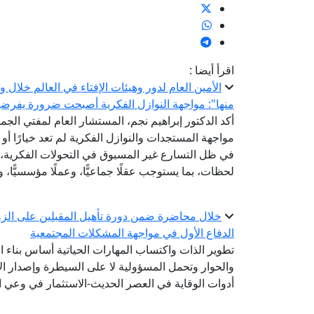
اقرأ أيضا :
الأمين العام لدور وهيئات الإفتاء في العالم خلال
منها": مواجهة النوازل الفكرية أصبحت ضرورة يفرضها ت
أكد الدكتور إبراهيم نجم، المستشار العام لمفتي الجمهو
مواجهة المستجدات والنوازل الفكرية لم تعد خيارًا أو
في ظل التسارع غير المسبوق في التحولات الفكرية، و
لحظات، بما يستوجب عقلًا جماعيًّا، وعملًا مؤسسيًّا، وت
خلال محاضرة ضمن دورة تأهيل المقبلين على الزوا
الدفاع الأول في مواجهة المشكلات المجتمعية
تطوير الذات واكتساب المهارات الحياتية أساس بناء ا
والحوار وتحمل المسؤولية لا على السيطرة وإصدار الأ
أدوات الوقاية في العصر الحديث-الاستثمار في وعي ا