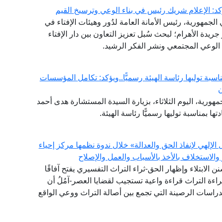
كد: الإعلام شريك رئيس في بناء الوعي وترسيخ القيم
لجمهورية، رئيس الأمانة العامة لدُور وهيئات الإفتاء في
 جريدة الأهرام؛ لبحث سُبل تعزيز التعاون بين دار الإفتاء
الوعي المجتمعي ونشر الفكر الرشيد.
ناسبة توليها رئاسة الهيئة رسميًّا..ويؤكد: تكامل المؤسسات
ن
هورية، اليوم الثلاثاء، بزيارة السيدة المستشارة هدى أحمد
ها بمناسبة توليها رسميًّا رئاسة الهيئة.
إلهي لإنفاذ الحق والعدالة» خلال ندوة نظمها مركز إحياء
والاستخلاف بالأخذ بالأسباب والعمل والإصلاح
سنن الابتلاء وإظهار الحق-ثراء التراث التفسيري يفتح آفاقًا
اءة التراث قراءة واعية تستجيب لقضايا العصر-آمُلُ أن
الدراسات الرصينة التي تجمع بين أصالة التراث ووعي الواقع