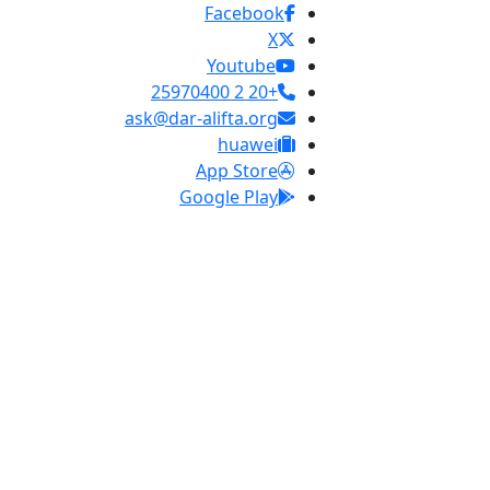
Facebook
X
Youtube
+20 2 25970400
ask@dar-alifta.org
huawei
App Store
Google Play