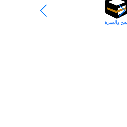
لحج والعمرة
رمضان