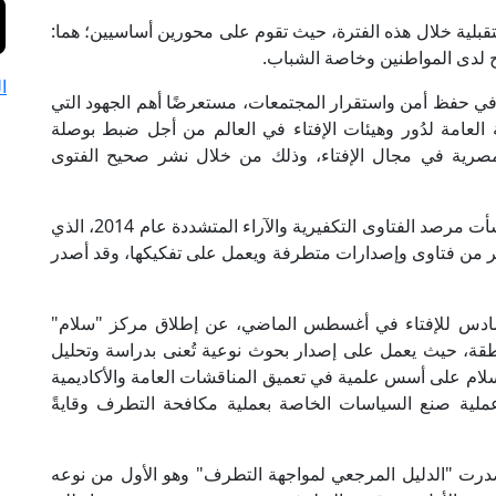
قبلية خلال هذه الفترة، حيث تقوم على محورين أساسيين؛ هما:
ح لدى المواطنين وخاصة الشباب.
ا
 في حفظ أمن واستقرار المجتمعات، مستعرضًا أهم الجهود التي
نة العامة لدُور وهيئات الإفتاء في العالم من أجل ضبط بوصلة
 المصرية في مجال الإفتاء، وذلك من خلال نشر صحيح الفتوى
وأشار إلى أن الدار أدركت خطر التطرف مبكرًا؛ فأنشأت مرصد الفتاوى التكفيرية والآراء المتشددة عام 2014، الذي
ر من فتاوى وإصدارات متطرفة ويعمل على تفكيكها، وقد أصدر
لسادس للإفتاء في أغسطس الماضي، عن إطلاق مركز "سلام"
طقة، حيث يعمل على إصدار بحوث نوعية تُعنى بدراسة وتحليل
لام على أسس علمية في تعميق المناقشات العامة والأكاديمية
عملية صنع السياسات الخاصة بعملية مكافحة التطرف وقايةً
صدرت "الدليل المرجعي لمواجهة التطرف" وهو الأول من نوعه