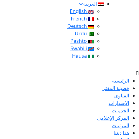
العربية
English
French
Deutsch
Urdu
Pashto
Swahili
Hausa
الرئيسية
فضيلة المفتى
الفتاوى
الإصدارات
الخدمات
المركز الإعلامى
المرئيات
هذا ديننا