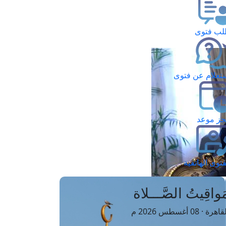
ب فتوى
تعلام عن فتوى
ز موعد
فتوى الهاتفية
َواقِيتُ الصَّـــلاة
اهرة · 08 أغسطس 2026 م