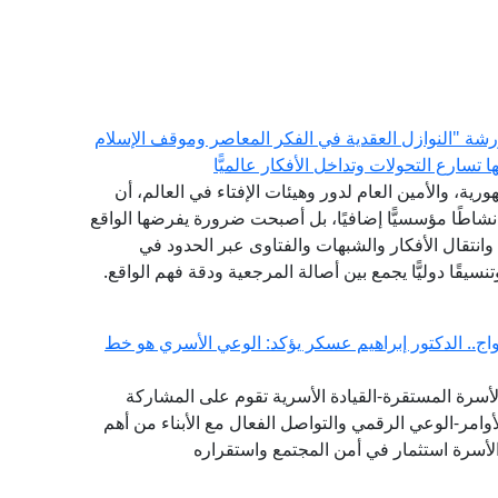
 ورشة "النوازل العقدية في الفكر المعاصر وموقف الإسلام
سارع التحولات وتداخل الأفكار عالميًّا
رية، والأمين العام لدور وهيئات الإفتاء في العالم، أن
 نشاطًا مؤسسيًّا إضافيًا، بل أصبحت ضرورة يفرضها الواقع
انتقال الأفكار والشبهات والفتاوى عبر الحدود في
نسيقًا دوليًّا يجمع بين أصالة المرجعية ودقة فهم الواقع.
ج.. الدكتور إبراهيم عسكر يؤكد: الوعي الأسري هو خط
لأسرة المستقرة-القيادة الأسرية تقوم على المشاركة
وامر-الوعي الرقمي والتواصل الفعال مع الأبناء من أهم
لأسرة استثمار في أمن المجتمع واستقراره