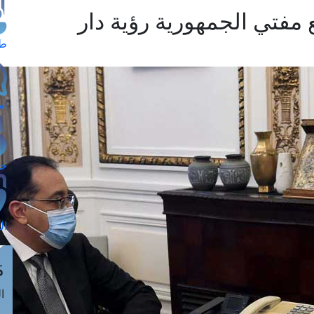
مفتي الجمهورية رؤية دار
طل
اس
حج
ال
م
الق