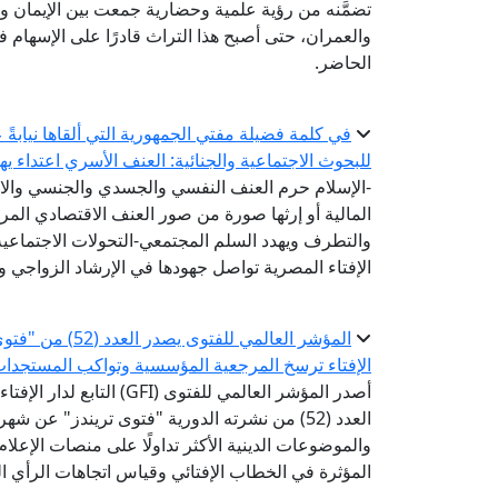
تضمَّنه من رؤية علمية وحضارية جمعت بين الإيمان وا
والعمران، حتى أصبح هذا التراث قادرًا على الإسهام 
الحاضر.
في كلمة فضيلة مفتي الجمهورية التي ألقاها نيابةً 
للبحوث الاجتماعية والجنائية: العنف الأسري اعتداء ي
-الإسلام حرم العنف النفسي والجسدي والجنسي والا
المالية أو إرثها صورة من صور العنف الاقتصادي ال
والتطرف ويهدد السلم المجتمعي-التحولات الاجتماعي
الإفتاء المصرية تواصل جهودها في الإرشاد الزواجي و
المؤشر العالمي ل
الإفتاء ترسخ المرجعية المؤسسية وتواكب المستجدا
أصدر المؤشر العالمي للفتوى 
العدد (52) من نشرته الدورية "فتوى تريندز" عن 
والموضوعات الدينية الأكثر تداولًا على منصات الإعل
المؤثرة في الخطاب الإفتائي وقياس اتجاهات الرأي الع