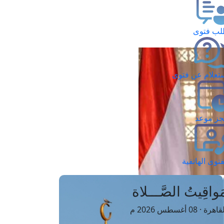
ب فتوى
تعلام عن فتوى
ز موعد
فتوى الهاتفية
َواقِيتُ الصَّـــلاة
اهرة · 08 أغسطس 2026 م