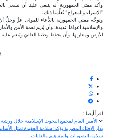
وأكد مفتي الجمهورية أنه ينبغي علينا أن نسعى بالجد
"الإسراء والمعراج" تُعلِّمنا ذلك .
وتوجَّه مفتي الجمهورية بالدُّعاء للمولى عزَّ وجلَّ أن
والإسلامية أعوامًا عديدة، وأن يُديم نعمة الأمن والأ
الأرض ومغاربها، وأن يحفظ وطننا الغاليَ ويُنعم عليه ب
2
اقرأ أيضا :
الأمين العام لمجمع البحوث الإسلامية خلال ورشة 
بدار الإفتاء المصرية يؤكد: سلامة العقيدة تمثل الأسا
سلامة التصورات والمفاهيم والغايات