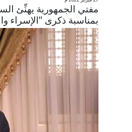
مفتي الجمهورية يهنِّئ السي
بمناسبة ذكرى "الإسراء وا