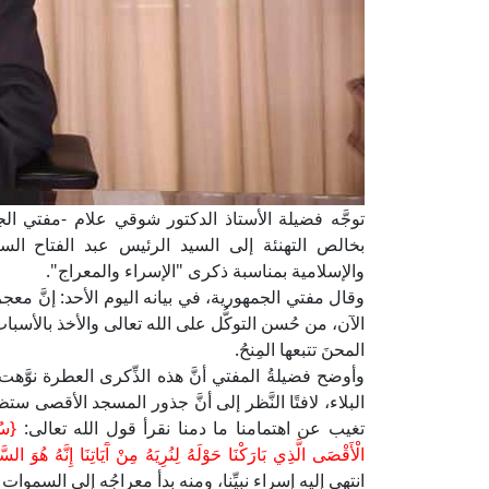
توجَّه فضيلة الأستاذ الدكتور شوقي علام -مفتي الجم
بخالص التهنئة إلى السيد الرئيس عبد الفتاح السي
والإسلامية بمناسبة ذكرى "الإسراء والمعراج".
وقال مفتي الجمهورية، في بيانه اليوم الأحد: إنَّ معج
الآن، من حُسن التوكُّل على الله تعالى والأخذ بالأسباب
المحنَ تتبعها المِنحُ.
وأوضح فضيلةُ المفتي أنَّ هذه الذِّكرى العطرة نوَّه
البلاء، لافتًا النَّظر إلى أنَّ جذور المسجد الأقصى 
تغيب عن اهتمامنا ما دمنا نقرأ قول الله تعالى:
{سُب
الْأَقْصَى الَّذِي بَارَكْنَا حَوْلَهُ لِنُرِيَهُ مِنْ آَيَاتِنَا إِنَّهُ هُوَ الس
انتهى إليه إسراء نبيِّنا، ومنه بدأ معراجُه إلى السموات ا