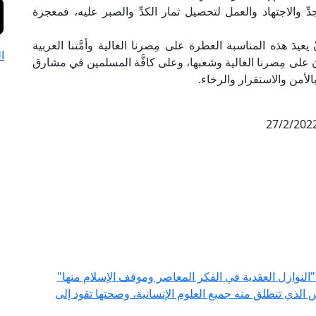
ِّ والاجتهاد والعمل لتحصيل ثمار الكدِّ والصبر عليه، فمعجزة
ْ يعيدَ هذه المناسبة العطرة على مِصرنا الغالية وأمَّتنا العربية
ا
مان على مِصرنا الغالية وشعبها، وعلى كافَّة المسلمين في مشارق
الأمن والاستقرار والرخاء.
27/2/202
"النوازل العقدية في الفكر المعاصر وموقف الإسلام منها"
س الذي تنطلق منه جميع العلوم الإنسانية، وصحتها تقود إلى