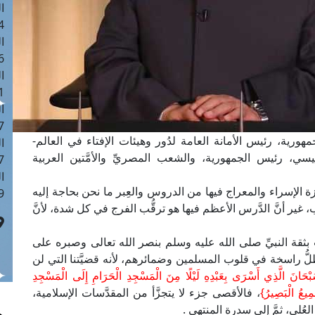
ا
 :42
ا
 :18
ا
 : 1
ا
7
هورية، رئيس الأمانة العامة لدُور وهيئات الإفتاء في العالم-
ا
سي، رئيس الجمهورية، والشعب المصريِّ والأمَّتين العربية
: 43
ا
زة الإسراء والمعراج فيها من الدروس والعِبر ما نحن بحاجة إليه
 :8
، غير أنَّ الدَّرس الأعظم فيها هو ترقُّب الفرج في كل شدة، لأنَّ
ت بثقة النبيِّ صلى الله عليه وسلم بنصر الله تعالى وصبره على
ستظلُّ راسخة في قلوب المسلمين وضمائرهم، لأنه قضيَّتنا التي لن
ْحَانَ الَّذِي أَسْرَى بِعَبْدِهِ لَيْلًا مِنَ الْمَسْجِدِ الْحَرَامِ إِلَى الْمَسْجِدِ
َّمِيعُ الْبَصِيرُ}
، فالأقصى جزء لا يتجزَّأ من المقدَّسات الإسلامية،
لعُلى، ثمَّ إلى سدرة المنتهى .