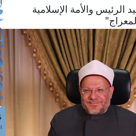
د الرئيس والأمة الإسلامية
لمعراج"
طل
اس
حج
ال
م
الق