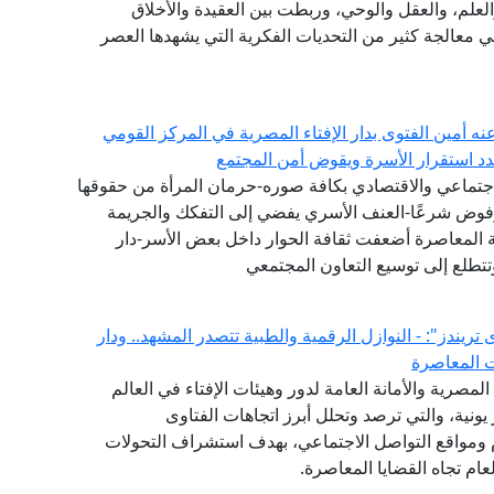
لعلم، والعقل والوحي، وربطت بين العقيدة والأخلاق
في معالجة كثير من التحديات الفكرية التي يشهدها العصر
عنه أمين الفتوى بدار الإفتاء المصرية في المركز القومي
هدد استقرار الأسرة ويقوض أمن المجتمع
جتماعي والاقتصادي بكافة صوره-حرمان المرأة من حقوقها
مرفوض شرعًا-العنف الأسري يفضي إلى التفكك والجريمة
ة المعاصرة أضعفت ثقافة الحوار داخل بعض الأسر-دار
تتطلع إلى توسيع التعاون المجتمعي
لفتوى يصدر العدد (52) من "فتوى تريندز": - النوازل الرقمية والطبية تتصدر المشهد.. ودار
ت المعاصرة
(GFI) التابع لدار الإفتاء المصرية والأمانة العامة لدور وهيئات الإفتاء في العالم
شهر يونية، والتي ترصد وتحلل أبرز اتجاهات الفتاوى
ام ومواقع التواصل الاجتماعي، بهدف استشراف التحولات
ام تجاه القضايا المعاصرة.