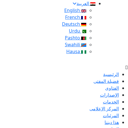
العربية
English
French
Deutsch
Urdu
Pashto
Swahili
Hausa
الرئيسية
فضيلة المفتى
الفتاوى
الإصدارات
الخدمات
المركز الإعلامى
المرئيات
هذا ديننا