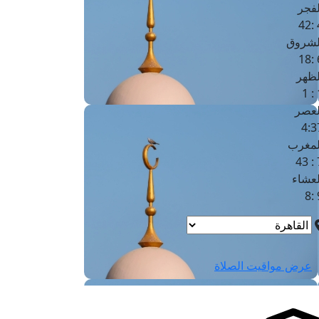
لفجر
4
لشروق
6
لظهر
1
لعصر
4:3
لمغرب
7 
لعشاء
9
عرض مواقيت الصلاة