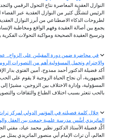
النوازل العقدية المعاصرة نتاج التحول الرقمي والتج
الرئيس لتشكُّل كثير من النوازل العقدية عبر الفضاء ا
لطروحات الذكاء الاصطناعي من أبرز النوازل العقدية 
يجمع بين أصالة العقيدة وفهم الواقع ومخاطبة الإنس
وترسيخ العقيدة الصحيحة ومواكبة التحولات الفكرية وا
في محاضرة ضمن دورة المقبلين على الزواج.. عضو ال
والاحترام وتحمل المسؤولية أهم من التصورات الروما
أكد فضيلة الدكتور أحمد ممدوح، أمين الفتوى بدار الإ
الجمهورية، أن نجاح الحياة الزوجية لا يقوم على الحب 
المسؤولية، وإدارة الاختلاف بين الزوجين، مشيرًا إلى أ
بالحب تتعثر بسبب اختلاف الطباع والثقافات والتصور
خلال كلمة فضيلته في المؤتمر الدولي لمركز تراث ا
الماتريدي أسَّس مدرسة علمية جمعت بين العقل والو
أكَّد فضيلة الأستاذ الدكتور نظير محمد عياد، مفتي الج
العالم، أن تراث الإمام أبي منصور الماتريدي يمثل مرجع