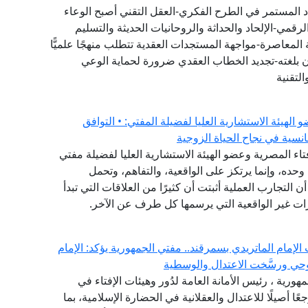
دد المستمر في الطرح الفكري-العقل التقني أصبح الوعاء
لرقمي-الإلحاد والحداثة والروحانيات الحديثة والتسليم
المعاصرة-مواجهة المستجدات العقدية تتطلب منهجًا علميًّا
ان بلغته-تجديد الخطاب العقدي ضرورة لحماية الوعي
لتقنية
هيئة الاستشارية العليا لفضيلة المفتي: • التوافق
نسية في نجاح الحياة الزوجية
فتاء المصرية وعضو الهيئة الاستشارية العليا لفضيلة مفتي
وحده، وإنما يرتكز على الواقعية، والتفاهم، وتحمل
ن التجارب العملية أثبتت أن كثيرًا من العلاقات التي تبدأ
ات غير الواقعية التي يرسمها كل طرف عن الآخر.
لإمام الماتريدي بسمرقند.. مفتي الجمهورية يؤكد: الإمام
حي ورسَّخت الاعتدال والوسطية
مهورية ، رئيس الأمانة العامة لدُور وهيئات الإفتاء في
ًا أصيلًا للاعتدال والعقلانية في الحضارة الإسلامية، بما