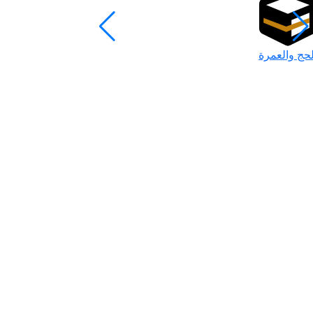
لحج والعمرة
رمضان