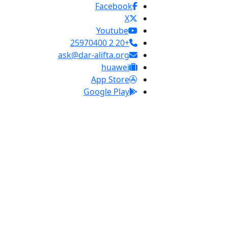
Facebook
X
Youtube
+20 2 25970400
ask@dar-alifta.org
huawei
App Store
Google Play