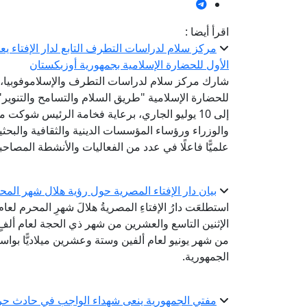
اقرأ أيضا :
مركز سلام لدراسات التطرف التابع لدار الإفتاء 
الأول للحضارة الإسلامية بجمهورية أوزبكستان
شارك مركز سلام لدراسات التطرف والإسلاموفوبيا، الت
إلى 10 يوليو الجاري، برعاية فخامة الرئيس شوك
والوزراء ورؤساء المؤسسات الدينية والثقافية والبح
علميًّا فاعلًا في عدد من الفعاليات والأنشطة المصاحب
بيان دار الإفتاء المصرية حول رؤية هلال شهر المحرم لع
استطلعَت دارُ الإفتاءِ المصريةُ هلالَ شهرِ المحرم لعا
الإثنين التاسع والعشرين من شهر ذي الحجة لعام ألفٍ 
من شهر يونيو لعام ألفين وستة وعشرين ميلاديًّا بواسطة
الجمهورية.
مفتي الجمهورية ينعى شهداء الواجب في حادث حر