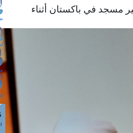
ر مسجد في باكستان أثناء
طل
اس
حج
ال
م
الق