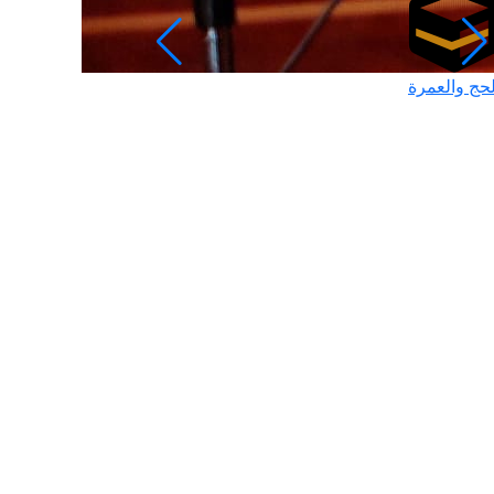
لحج والعمرة
رمضان