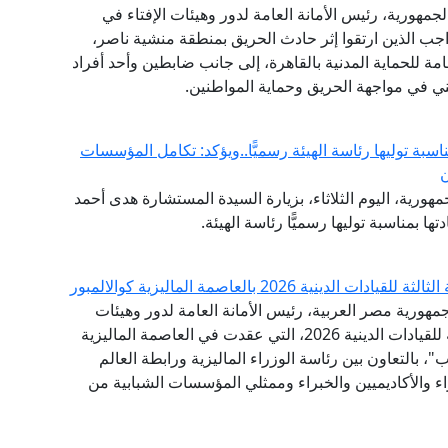
جمهورية، رئيس الأمانة العامة لدور وهيئات الإفتاء في
اجب الذين ارتقوا إثر حادث الحريق بمنطقة منشية ناصر،
امة للحماية المدنية بالقاهرة، إلى جانب ضابطين وأحد أفراد
ني في مواجهة الحريق وحماية المواطنين.
ناسبة توليها رئاسة الهيئة رسميًّا..ويؤكد: تكامل المؤسسات
ن
هورية، اليوم الثلاثاء، بزيارة السيدة المستشارة هدى أحمد
ها بمناسبة توليها رسميًّا رئاسة الهيئة.
 2026 بالعاصمة الماليزية كوالالمبور
مهورية مصر العربية، رئيس الأمانة العامة لدور وهيئات
الإفتاء في العالم، البيان الختامي للقمة الدولية الثالثة للقيادات الدينية 2026، التي عقدت في العاصمة الماليزية
"، بالتعاون بين رئاسة الوزراء الماليزية ورابطة العالم
اء والأكاديميين والخبراء وممثلي المؤسسات الشبابية من