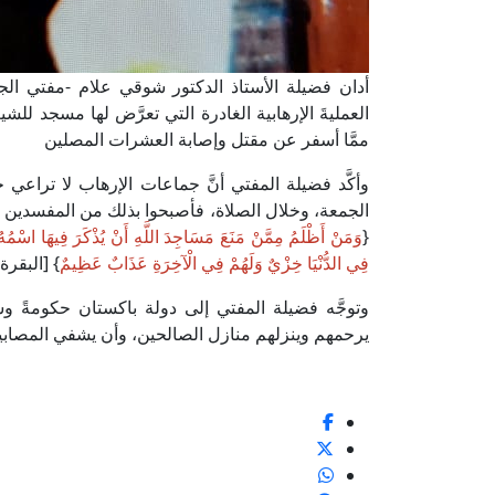
أدان فضيلة الأستاذ الدكتور شوقي علام -مفتي الجمه
العمليةَ الإرهابية الغادرة التي تعرَّض لها مسجد للش
ممَّا أسفر عن مقتل وإصابة العشرات المصلين
وأكَّد فضيلة المفتي أنَّ جماعات الإرهاب لا تراعي 
الجمعة، وخلال الصلاة، فأصبحوا بذلك من المفسدين في
{
وَمَنْ أَظْلَمُ مِمَّنْ مَنَعَ مَسَاجِدَ اللَّهِ أَنْ يُذْكَرَ فِيهَا اسْمُهُ
فِي الدُّنْيَا خِزْيٌ وَلَهُمْ فِي الْآخِرَةِ عَذَابٌ عَظِيمٌ
} [البقرة: 114
وتوجَّه فضيلة المفتي إلى دولة باكستان حكومةً وشع
يرحمهم وينزلهم منازل الصالحين، وأن يشفي المصابين شفاء