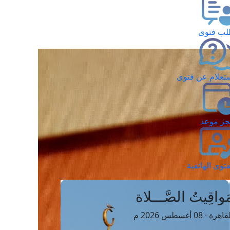
ب فتوى
تعلام عن فتوى
ز موعد
فتوى الهاتفية
َواقِيتُ الصَّـــلاة
اهرة · 08 أغسطس 2026 م