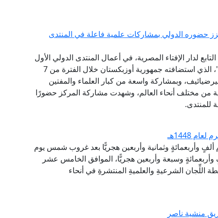
يعزز حضوره الدولي بمشاركات علمية فاعلة في المنتدى
ابع لدار الإفتاء المصرية، في أعمال المنتدى الدولي الأول
للحضارة الإسلامية "طريق السلام والتسامح والتنوير"، الذي استضافته جمهورية أوزبكستان خلال الفترة من 7
ت ميرضيائيف، وبمشاركة واسعة من كبار العلماء والمفتين
ثية من مختلف أنحاء العالم، وشهدت مشاركة المركز حضورًا
ة للمنتدى.
ام 1448هـ
م ألفٍ وأربعمائةٍ وثمانية وأربعين هجريًّا بعد غروب شمس يوم
وأربعمائةٍ وسبعة وأربعين هجريًّا، الموافق الخامس عشر
 اللِّجان الشرعيةِ والعلميةِ المنتشرةِ في أنحاء
يق منشية ناصر