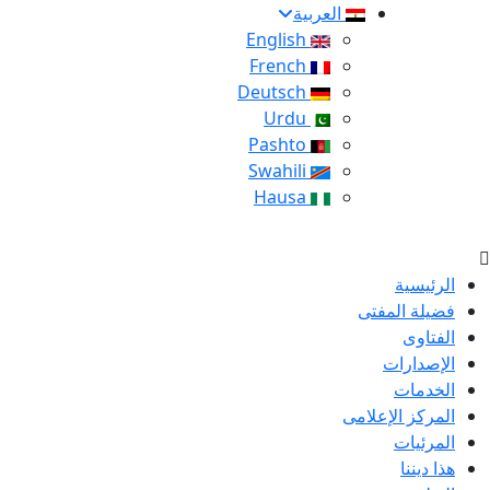
العربية
English
French
Deutsch
Urdu
Pashto
Swahili
Hausa
الرئيسية
فضيلة المفتى
الفتاوى
الإصدارات
الخدمات
المركز الإعلامى
المرئيات
هذا ديننا