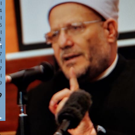
ا
 :42
ا
 :18
ا
 : 1
ا
7
ا
: 43
ا
 :8