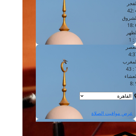
لفجر
4
لشروق
6
لظهر
1
لعصر
4:3
لمغرب
7 
لعشاء
9
عرض مواقيت الصلاة