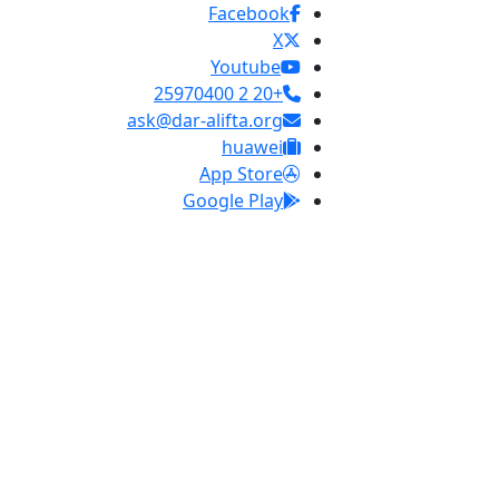
Facebook
X
Youtube
+20 2 25970400
ask@dar-alifta.org
huawei
App Store
Google Play