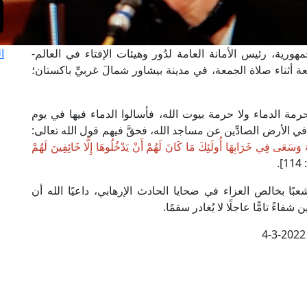
ورية، رئيس الأمانة العامة لدُور وهيئات الإفتاء في العالم-
ا
يعة أثناء صلاة الجمعة، في مدينة بيشاور شمالَ غربيِّ باكستان؛
حرمة الدماء ولا حرمة بيوت الله، فأسالوا الدماء فيها في يوم
 الأرض الصادِّين عن مساجد الله، فحقَّ فيهم قول الله تعالى:
 وَسَعَى فِي خَرَابِهَا أُولَئِكَ مَا كَانَ لَهُمْ أَنْ يَدْخُلُوهَا إِلَّا خَائِفِينَ لَهُمْ
].
بًا بخالص العزاء في ضحايا الحادث الإرهابي، داعيًا الله أن
ً تامًّا عاجلًا لا يُغادر سقمًا.
4-3-2022